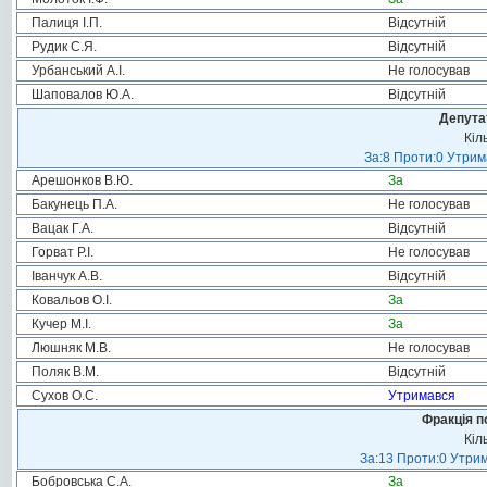
Палиця І.П.
Відсутній
Рудик С.Я.
Відсутній
Урбанський А.І.
Не голосував
Шаповалов Ю.А.
Відсутній
Депута
Кіл
За:8 Проти:0 Утрим
Арешонков В.Ю.
За
Бакунець П.А.
Не голосував
Вацак Г.А.
Відсутній
Горват Р.І.
Не голосував
Іванчук А.В.
Відсутній
Ковальов О.І.
За
Кучер М.І.
За
Люшняк М.В.
Не голосував
Поляк В.М.
Відсутній
Сухов О.С.
Утримався
Фракція п
Кіл
За:13 Проти:0 Утрим
Бобровська С.А.
За