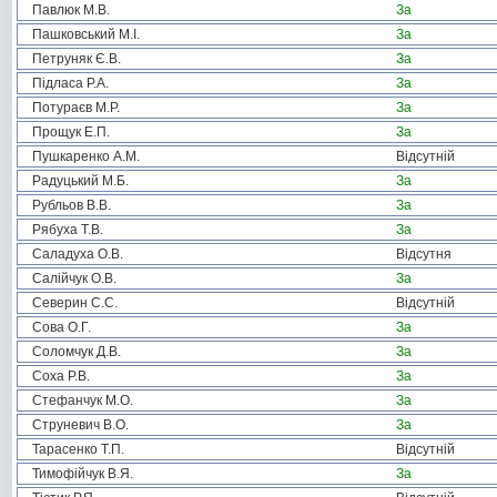
Павлюк М.В.
За
Пашковський М.І.
За
Петруняк Є.В.
За
Підласа Р.А.
За
Потураєв М.Р.
За
Прощук Е.П.
За
Пушкаренко А.М.
Відсутній
Радуцький М.Б.
За
Рубльов В.В.
За
Рябуха Т.В.
За
Саладуха О.В.
Відсутня
Салійчук О.В.
За
Северин С.С.
Відсутній
Сова О.Г.
За
Соломчук Д.В.
За
Соха Р.В.
За
Стефанчук М.О.
За
Струневич В.О.
За
Тарасенко Т.П.
Відсутній
Тимофійчук В.Я.
За