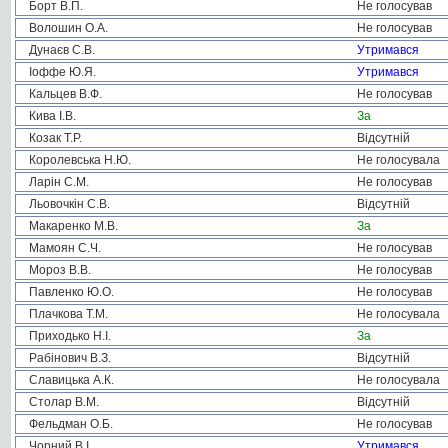
Борт В.П.
Не голосував
Волошин О.А.
Не голосував
Дунаєв С.В.
Утримався
Іоффе Ю.Я.
Утримався
Кальцев В.Ф.
Не голосував
Кива І.В.
За
Козак Т.Р.
Відсутній
Королевська Н.Ю.
Не голосувала
Ларін С.М.
Не голосував
Льовочкін С.В.
Відсутній
Макаренко М.В.
За
Мамоян С.Ч.
Не голосував
Мороз В.В.
Не голосував
Павленко Ю.О.
Не голосував
Плачкова Т.М.
Не голосувала
Приходько Н.І.
За
Рабінович В.З.
Відсутній
Славицька А.К.
Не голосувала
Столар В.М.
Відсутній
Фельдман О.Б.
Не голосував
Чорний В.І.
Утримався