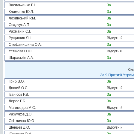
Васильченко Г.І.
За
Клименко Ю.Л.
За
Лозинський Р.М.
За
Осадчук А.П.
За
Рахманін С.І.
За
Рущишин Я.І.
Відсутній
Стефанишина О.А.
За
Устінова О.Ю.
Відсутня
Шараськін А.А.
За
Кіл
За:9 Проти:0 Утрим
Гриб В.О.
За
Довгий О.С.
Відсутній
Іванісов Р.В.
За
Лерос Г.Б.
За
Магомедов М.С.
Відсутній
Разумков Д.О.
За
Світлична Ю.О.
За
Шенцев Д.О.
Відсутній