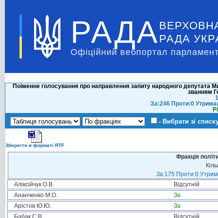
РАДА
ВЕРХОВН
РАДА УКР
Офіційний вебпортал парламент
Поіменне голосування про направлення запиту народного депутата 
званням Г
1
За:246 Проти:0 Утрима
Р
- Вибрати зі списк
Зберегти в форматі RTF
Фракція політ
Кіль
За:175 Проти:0 Утрима
Аліксійчук О.В.
Відсутній
Ананченко М.О.
За
Арістов Ю.Ю.
За
Бабак С.В.
Відсутній