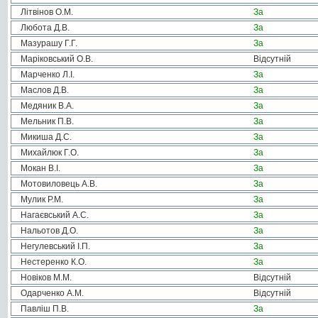
Літвінов О.М.
За
Любота Д.В.
За
Мазурашу Г.Г.
За
Маріковський О.В.
Відсутній
Марченко Л.І.
За
Маслов Д.В.
За
Медяник В.А.
За
Мельник П.В.
За
Микиша Д.С.
За
Михайлюк Г.О.
За
Мокан В.І.
За
Мотовиловець А.В.
За
Мулик Р.М.
За
Нагаєвський А.С.
За
Нальотов Д.О.
За
Негулевський І.П.
За
Нестеренко К.О.
За
Новіков М.М.
Відсутній
Одарченко А.М.
Відсутній
Павліш П.В.
За