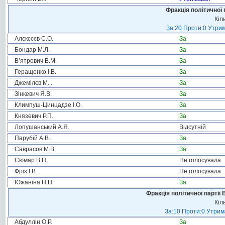
Фракція політичної 
Кіл
За:20 Проти:0 Утрим
Алєксєєв С.О.
За
Бондар М.Л.
За
В’ятрович В.М.
За
Геращенко І.В.
За
Джемілєв М. .
За
Зінкевич Я.В.
За
Климпуш-Цинцадзе І.О.
За
Князевич Р.П.
За
Лопушанський А.Я.
Відсутній
Парубій А.В.
За
Саврасов М.В.
За
Сюмар В.П.
Не голосувала
Фріз І.В.
Не голосувала
Южаніна Н.П.
За
Фракція політичної партії
Кіл
За:10 Проти:0 Утрима
Абдуллін О.Р.
За