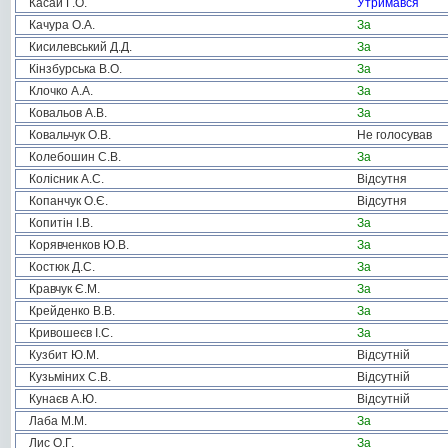
Касай Г.О.
Утримався
Качура О.А.
За
Кисилевський Д.Д.
За
Кінзбурська В.О.
За
Клочко А.А.
За
Ковальов А.В.
За
Ковальчук О.В.
Не голосував
Колебошин С.В.
За
Колісник А.С.
Відсутня
Копанчук О.Є.
Відсутня
Копитін І.В.
За
Корявченков Ю.В.
За
Костюк Д.С.
За
Кравчук Є.М.
За
Крейденко В.В.
За
Кривошеєв І.С.
За
Кузбит Ю.М.
Відсутній
Кузьміних С.В.
Відсутній
Кунаєв А.Ю.
Відсутній
Лаба М.М.
За
Лис О.Г.
За