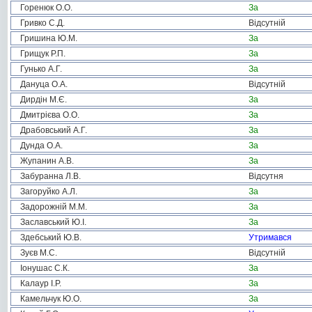
Горенюк О.О.
За
Гривко С.Д.
Відсутній
Гришина Ю.М.
За
Грищук Р.П.
За
Гунько А.Г.
За
Дануца О.А.
Відсутній
Дирдін М.Є.
За
Дмитрієва О.О.
За
Драбовський А.Г.
За
Дунда О.А.
За
Жупанин А.В.
За
Забуранна Л.В.
Відсутня
Загоруйко А.Л.
За
Задорожній М.М.
За
Заславський Ю.І.
За
Здебський Ю.В.
Утримався
Зуєв М.С.
Відсутній
Іонушас С.К.
За
Калаур І.Р.
За
Камельчук Ю.О.
За