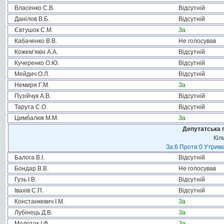
Власенко С.В.
Відсутній
Данілов В.Б.
Відсутній
Євтушок С.М.
За
Кабаченко В.В.
Не голосував
Кожем’якін А.А.
Відсутній
Кучеренко О.Ю.
Відсутній
Мейдич О.Л.
Відсутній
Немиря Г.М.
За
Пузійчук А.В.
Відсутній
Тарута С.О.
Відсутній
Цимбалюк М.М.
За
Депутатська 
Кіл
За:6 Проти:0 Утрима
Балога В.І.
Відсутній
Бондар В.В.
Не голосував
Гузь І.В.
Відсутній
Івахів С.П.
Відсутній
Констанкевич І.М.
За
Лубінець Д.В.
За
Молоток І.Ф.
За