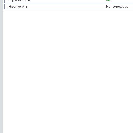
Юрченко О.М.
За
Яценко А.В.
Не голосував