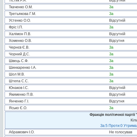
Тістик Р.Я.
Відсутній
Ткаченко О.М.
За
Третьякова Г.М.
За
Устенко О.О.
Відсутній
Фріс І.П.
За
Халімон П.В.
Відсутній
Хоменко О.В.
Відсутня
Чернєв Є.В.
За
Чорний Д.С.
За
Швець С.Ф.
За
Шинкаренко І.А.
За
Шол М.В.
За
Штепа С.С.
За
Юнаков І.С.
Відсутній
Якименко П.В.
Відсутній
Янченко Г.І.
Відсутня
Ясько Є.О.
За
Фракція політичної пар
Кіл
За:5 Проти:0 Утримал
Абрамович І.О.
Не голосував