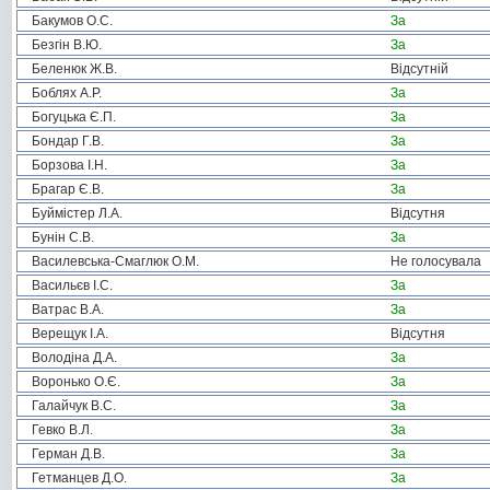
Бакумов О.С.
За
Безгін В.Ю.
За
Беленюк Ж.В.
Відсутній
Боблях А.Р.
За
Богуцька Є.П.
За
Бондар Г.В.
За
Борзова І.Н.
За
Брагар Є.В.
За
Буймістер Л.А.
Відсутня
Бунін С.В.
За
Василевська-Смаглюк О.М.
Не голосувала
Васильєв І.С.
За
Ватрас В.А.
За
Верещук І.А.
Відсутня
Володіна Д.А.
За
Воронько О.Є.
За
Галайчук В.С.
За
Гевко В.Л.
За
Герман Д.В.
За
Гетманцев Д.О.
За