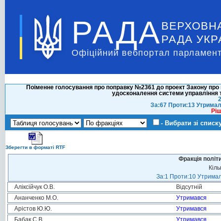
РАДА
ВЕРХОВН
РАДА УКР
Офіційний вебпортал парламент
Поіменне голосування про поправку №2361 до проект Закону про 
удосконалення системи управління т
2
За:67 Проти:13 Утримал
Ріш
- Вибрати зі списк
Зберегти в форматі RTF
Фракція політ
Кіль
За:1 Проти:10 Утримал
Аліксійчук О.В.
Відсутній
Ананченко М.О.
Утримався
Арістов Ю.Ю.
Утримався
Бабак С.В.
Утримався