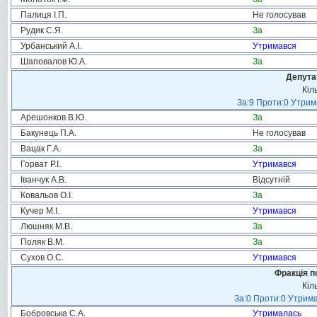
Палиця І.П.
Не голосував
Рудик С.Я.
За
Урбанський А.І.
Утримався
Шаповалов Ю.А.
За
Депута
Кіл
За:9 Проти:0 Утрим
Арешонков В.Ю.
За
Бакунець П.А.
Не голосував
Вацак Г.А.
За
Горват Р.І.
Утримався
Іванчук А.В.
Відсутній
Ковальов О.І.
За
Кучер М.І.
Утримався
Люшняк М.В.
За
Поляк В.М.
За
Сухов О.С.
Утримався
Фракція п
Кіл
За:0 Проти:0 Утрима
Бобровська С.А.
Утрималась