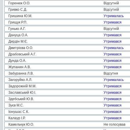
Горенюк О.О.
Відсутній
Гривко С.Д.
Відсутній
Гришина Ю.М.
Утрималась
Грищук Р.П.
Утримався
Гунько А.Г.
Відсутній
Дануца О.А.
Утримався
Дирдін М.Є.
Утримався
Дмитрієва О.О.
Утрималась
Драбовський А.Г.
Утримався
Дунда О.А.
Утримався
Жупанин А.В.
Утримався
Забуранна Л.В.
Відсутня
Загоруйко А.Л.
Утрималась
Задорожній М.М.
Утримався
Заславський Ю.І.
Утримався
Здебський Ю.В.
Утримався
Зуєв М.С.
Утримався
Іонушас С.К.
Утримався
Калаур І.Р.
Утримався
Камельчук Ю.О.
Не голосував