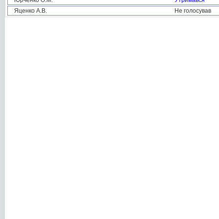
Юрченко О.М.
Утримався
Яценко А.В.
Не голосував