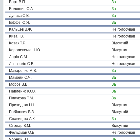
Борт В.П.
За
Волошин О.А.
За
Дунаєв С.В.
За
Іоффе Ю.Я.
За
Кальцев В.Ф.
Не голосував
Кива І.В.
Не голосував
Козак Т.Р.
Відсутній
Королевська Н.Ю.
Відсутня
Ларін С.М.
Не голосував
Льовочкін С.В.
Не голосував
Макаренко М.В.
За
Мамоян С.Ч.
За
Мороз В.В.
За
Павленко Ю.О.
За
Плачкова Т.М.
За
Приходько Н.І.
Відсутня
Рабінович В.З.
Відсутній
Славицька А.К.
За
Столар В.М.
Відсутній
Фельдман О.Б.
Не голосував
Чорний В.І.
За