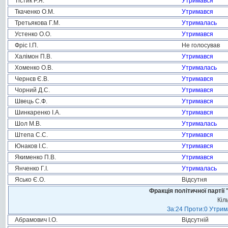
Тістик Р.Я.
Утримався
Ткаченко О.М.
Утримався
Третьякова Г.М.
Утрималась
Устенко О.О.
Утримався
Фріс І.П.
Не голосував
Халімон П.В.
Утримався
Хоменко О.В.
Утрималась
Чернєв Є.В.
Утримався
Чорний Д.С.
Утримався
Швець С.Ф.
Утримався
Шинкаренко І.А.
Утримався
Шол М.В.
Утрималась
Штепа С.С.
Утримався
Юнаков І.С.
Утримався
Якименко П.В.
Утримався
Янченко Г.І.
Утрималась
Ясько Є.О.
Відсутня
Фракція політичної пар
Кіл
За:24 Проти:0 Утрима
Абрамович І.О.
Відсутній