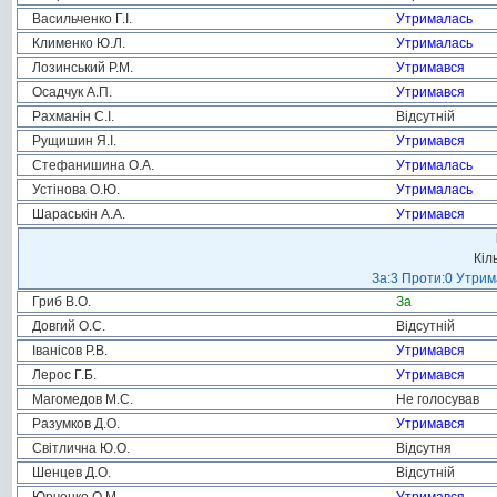
Васильченко Г.І.
Утрималась
Клименко Ю.Л.
Утрималась
Лозинський Р.М.
Утримався
Осадчук А.П.
Утримався
Рахманін С.І.
Відсутній
Рущишин Я.І.
Утримався
Стефанишина О.А.
Утрималась
Устінова О.Ю.
Утрималась
Шараськін А.А.
Утримався
Кіл
За:3 Проти:0 Утрим
Гриб В.О.
За
Довгий О.С.
Відсутній
Іванісов Р.В.
Утримався
Лерос Г.Б.
Утримався
Магомедов М.С.
Не голосував
Разумков Д.О.
Утримався
Світлична Ю.О.
Відсутня
Шенцев Д.О.
Відсутній