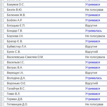
Бакумов О.С.
Утримався
Безгін В.Ю.
Не голосував
Беленюк Ж.В.
Утримався
Боблях А.Р.
Утримався
Богуцька Є.П.
Відсутня
Бондар Г.В.
Утрималась
Борзова І.Н.
Не голосувала
Брагар Є.В.
Утримався
Буймістер Л.А.
Відсутня
Бунін С.В.
Відсутній
Василевська-Смаглюк О.М.
Не голосувала
Васильєв І.С.
Утримався
Ватрас В.А.
Утримався
Верещук І.А.
Відсутня
Володіна Д.А.
Утрималась
Воронько О.Є.
Відсутній
Галайчук В.С.
Утримався
Гевко В.Л.
Утримався
Герман Д.В.
Утримався
Гетманцев Д.О.
Не голосував