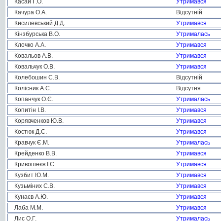
Касай Г.О.
Утримався
Качура О.А.
Відсутній
Кисилевський Д.Д.
Утримався
Кінзбурська В.О.
Утрималась
Клочко А.А.
Утримався
Ковальов А.В.
Утримався
Ковальчук О.В.
Утримався
Колебошин С.В.
Відсутній
Колісник А.С.
Відсутня
Копанчук О.Є.
Утрималась
Копитін І.В.
Утримався
Корявченков Ю.В.
Утримався
Костюк Д.С.
Утримався
Кравчук Є.М.
Утрималась
Крейденко В.В.
Утримався
Кривошеєв І.С.
Утримався
Кузбит Ю.М.
Утримався
Кузьміних С.В.
Утримався
Кунаєв А.Ю.
Утримався
Лаба М.М.
Утримався
Лис О.Г.
Утрималась