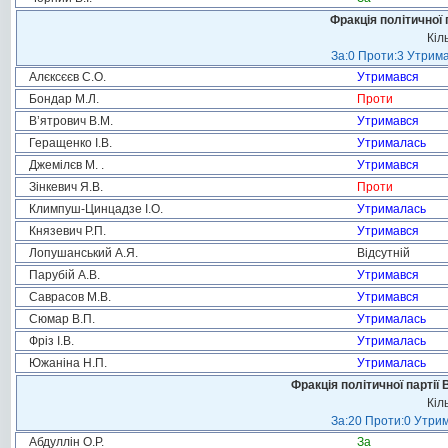
Фракція політичної 
Кіл
За:0 Проти:3 Утрима
Алєксєєв С.О.
Утримався
Бондар М.Л.
Проти
В’ятрович В.М.
Утримався
Геращенко І.В.
Утрималась
Джемілєв М. .
Утримався
Зінкевич Я.В.
Проти
Климпуш-Цинцадзе І.О.
Утрималась
Князевич Р.П.
Утримався
Лопушанський А.Я.
Відсутній
Парубій А.В.
Утримався
Саврасов М.В.
Утримався
Сюмар В.П.
Утрималась
Фріз І.В.
Утрималась
Южаніна Н.П.
Утрималась
Фракція політичної партії
Кіл
За:20 Проти:0 Утрим
Абдуллін О.Р.
За