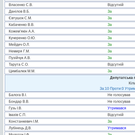
Власенко С.В.
Відсутній
Данілов В.Б.
За
Євтушок С.М.
За
Кабаченко В.В.
За
Кожем’якін А.А.
За
Кучеренко О.Ю.
За
Мейдич О.Л.
За
Немиря Г.М.
За
Пузійчук А.В.
За
Тарута С.О.
Відсутній
Цимбалюк М.М.
За
Депутатська 
Кіл
За:10 Проти:0 Утрим
Балога В.І.
Не голосував
Бондар В.В.
Не голосував
Гузь І.В.
Утримався
Івахів С.П.
Відсутній
Констанкевич І.М.
За
Лубінець Д.В.
Утримався
Молоток І.Ф.
За