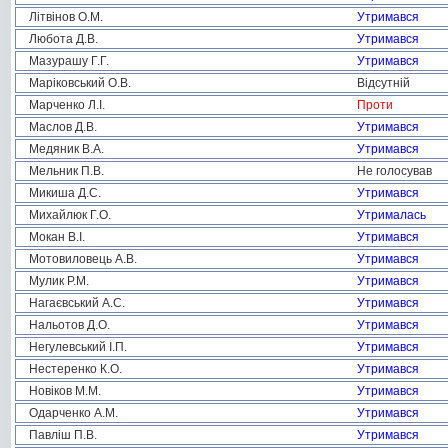
Літвінов О.М.
Утримався
Любота Д.В.
Утримався
Мазурашу Г.Г.
Утримався
Маріковський О.В.
Відсутній
Марченко Л.І.
Проти
Маслов Д.В.
Утримався
Медяник В.А.
Утримався
Мельник П.В.
Не голосував
Микиша Д.С.
Утримався
Михайлюк Г.О.
Утрималась
Мокан В.І.
Утримався
Мотовиловець А.В.
Утримався
Мулик Р.М.
Утримався
Нагаєвський А.С.
Утримався
Нальотов Д.О.
Утримався
Негулевський І.П.
Утримався
Нестеренко К.О.
Утримався
Новіков М.М.
Утримався
Одарченко А.М.
Утримався
Павліш П.В.
Утримався