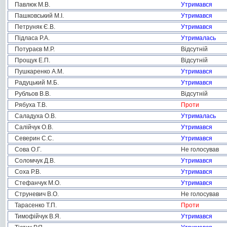
Павлюк М.В.
Утримався
Пашковський М.І.
Утримався
Петруняк Є.В.
Утримався
Підласа Р.А.
Утрималась
Потураєв М.Р.
Відсутній
Прощук Е.П.
Відсутній
Пушкаренко А.М.
Утримався
Радуцький М.Б.
Утримався
Рубльов В.В.
Відсутній
Рябуха Т.В.
Проти
Саладуха О.В.
Утрималась
Салійчук О.В.
Утримався
Северин С.С.
Утримався
Сова О.Г.
Не голосував
Соломчук Д.В.
Утримався
Соха Р.В.
Утримався
Стефанчук М.О.
Утримався
Струневич В.О.
Не голосував
Тарасенко Т.П.
Проти
Тимофійчук В.Я.
Утримався