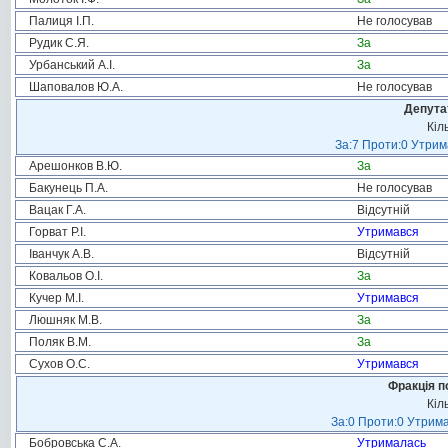
Палиця І.П.
Не голосував
Рудик С.Я.
За
Урбанський А.І.
За
Шаповалов Ю.А.
Не голосував
Депута
Кіл
За:7 Проти:0 Утрим
Арешонков В.Ю.
За
Бакунець П.А.
Не голосував
Вацак Г.А.
Відсутній
Горват Р.І.
Утримався
Іванчук А.В.
Відсутній
Ковальов О.І.
За
Кучер М.І.
Утримався
Люшняк М.В.
За
Поляк В.М.
За
Сухов О.С.
Утримався
Фракція п
Кіл
За:0 Проти:0 Утрима
Бобровська С.А.
Утрималась