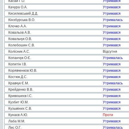
Касай Г.О.
Утримався
Качура О.А.
Утримався
Кисилевський Д.Д.
Утримався
Кінзбурська В.О.
Утрималась
Клочко А.А.
Утримався
Ковальов А.В.
Утримався
Ковальчук О.В.
Утримався
Колебошин С.В.
Утримався
Колісник А.С.
Відсутня
Копанчук О.Є.
Утрималась
Копитін І.В.
Утримався
Корявченков Ю.В.
Утримався
Костюк Д.С.
Утримався
Кравчук Є.М.
Утрималась
Крейденко В.В.
Утримався
Кривошеєв І.С.
Утримався
Кузбит Ю.М.
Утримався
Кузьміних С.В.
Утримався
Кунаєв А.Ю.
Проти
Лаба М.М.
Утримався
Лис О.Г.
Утрималась