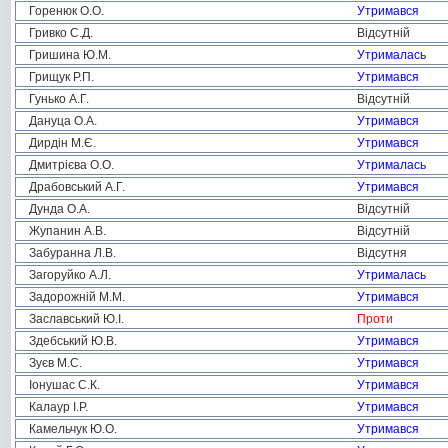
Горенюк О.О.
Утримався
Гривко С.Д.
Відсутній
Гришина Ю.М.
Утрималась
Грищук Р.П.
Утримався
Гунько А.Г.
Відсутній
Дануца О.А.
Утримався
Дирдін М.Є.
Утримався
Дмитрієва О.О.
Утрималась
Драбовський А.Г.
Утримався
Дунда О.А.
Відсутній
Жупанин А.В.
Відсутній
Забуранна Л.В.
Відсутня
Загоруйко А.Л.
Утрималась
Задорожній М.М.
Утримався
Заславський Ю.І.
Проти
Здебський Ю.В.
Утримався
Зуєв М.С.
Утримався
Іонушас С.К.
Утримався
Калаур І.Р.
Утримався
Камельчук Ю.О.
Утримався