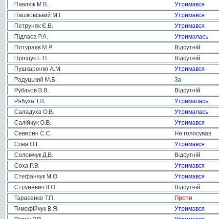
Павлюк М.В.
Утримався
Пашковський М.І.
Утримався
Петруняк Є.В.
Утримався
Підласа Р.А.
Утрималась
Потураєв М.Р.
Відсутній
Прощук Е.П.
Відсутній
Пушкаренко А.М.
Утримався
Радуцький М.Б.
За
Рубльов В.В.
Відсутній
Рябуха Т.В.
Утрималась
Саладуха О.В.
Утрималась
Салійчук О.В.
Утримався
Северин С.С.
Не голосував
Сова О.Г.
Утримався
Соломчук Д.В.
Відсутній
Соха Р.В.
Утримався
Стефанчук М.О.
Утримався
Струневич В.О.
Відсутній
Тарасенко Т.П.
Проти
Тимофійчук В.Я.
Утримався