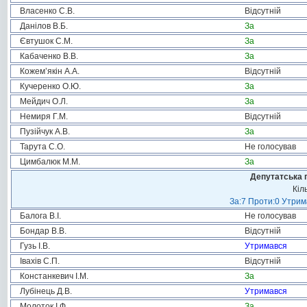
Власенко С.В.
Відсутній
Данілов В.Б.
За
Євтушок С.М.
За
Кабаченко В.В.
За
Кожем’якін А.А.
Відсутній
Кучеренко О.Ю.
За
Мейдич О.Л.
За
Немиря Г.М.
Відсутній
Пузійчук А.В.
За
Тарута С.О.
Не голосував
Цимбалюк М.М.
За
Депутатська 
Кіл
За:7 Проти:0 Утрим
Балога В.І.
Не голосував
Бондар В.В.
Відсутній
Гузь І.В.
Утримався
Івахів С.П.
Відсутній
Констанкевич І.М.
За
Лубінець Д.В.
Утримався
Молоток І.Ф.
За