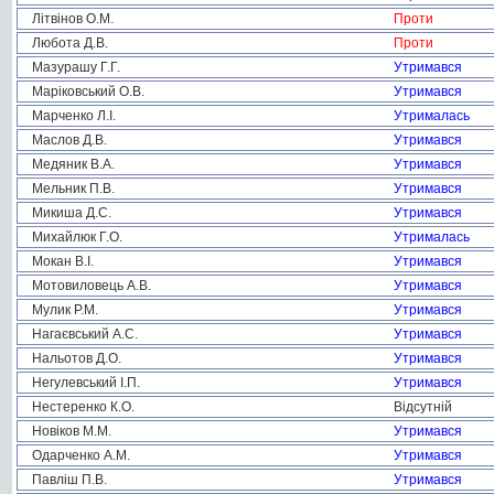
Літвінов О.М.
Проти
Любота Д.В.
Проти
Мазурашу Г.Г.
Утримався
Маріковський О.В.
Утримався
Марченко Л.І.
Утрималась
Маслов Д.В.
Утримався
Медяник В.А.
Утримався
Мельник П.В.
Утримався
Микиша Д.С.
Утримався
Михайлюк Г.О.
Утрималась
Мокан В.І.
Утримався
Мотовиловець А.В.
Утримався
Мулик Р.М.
Утримався
Нагаєвський А.С.
Утримався
Нальотов Д.О.
Утримався
Негулевський І.П.
Утримався
Нестеренко К.О.
Відсутній
Новіков М.М.
Утримався
Одарченко А.М.
Утримався
Павліш П.В.
Утримався