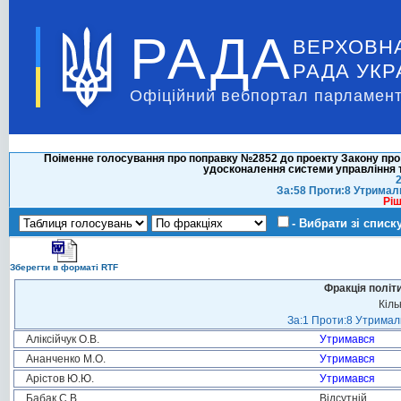
РАДА
ВЕРХОВН
РАДА УКР
Офіційний вебпортал парламент
Поіменне голосування про поправку №2852 до проекту Закону про 
удосконалення системи управління т
2
За:58 Проти:8 Утримал
Ріш
- Вибрати зі списк
Зберегти в форматі RTF
Фракція політ
Кіль
За:1 Проти:8 Утримали
Аліксійчук О.В.
Утримався
Ананченко М.О.
Утримався
Арістов Ю.Ю.
Утримався
Бабак С.В.
Відсутній