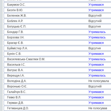
Бакумов О.С.
Утримався
Безгін В.Ю.
Утримався
Беленюк Ж.В.
Відсутній
Боблях А.Р.
Відсутній
Богуцька Є.П.
Відсутня
Бондар Г.В.
Утрималась
Борзова І.Н.
Утрималась
Брагар Є.В.
Утримався
Буймістер Л.А.
Відсутня
Бунін С.В.
Утримався
Василевська-Смаглюк О.М.
Утрималась
Васильєв І.С.
Утримався
Ватрас В.А.
Утримався
Верещук І.А.
Утрималась
Володіна Д.А.
Не голосувала
Воронько О.Є.
Відсутній
Галайчук В.С.
Утримався
Гевко В.Л.
Утримався
Герман Д.В.
Утримався
Гетманцев Д.О.
Не голосував