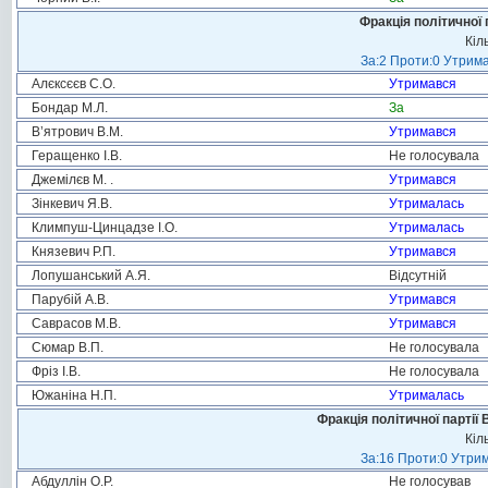
Фракція політичної 
Кіл
За:2 Проти:0 Утрима
Алєксєєв С.О.
Утримався
Бондар М.Л.
За
В’ятрович В.М.
Утримався
Геращенко І.В.
Не голосувала
Джемілєв М. .
Утримався
Зінкевич Я.В.
Утрималась
Климпуш-Цинцадзе І.О.
Утрималась
Князевич Р.П.
Утримався
Лопушанський А.Я.
Відсутній
Парубій А.В.
Утримався
Саврасов М.В.
Утримався
Сюмар В.П.
Не голосувала
Фріз І.В.
Не голосувала
Южаніна Н.П.
Утрималась
Фракція політичної партії
Кіл
За:16 Проти:0 Утрим
Абдуллін О.Р.
Не голосував