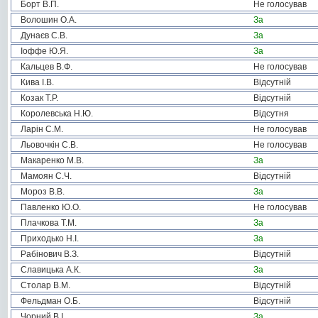
Борт В.П.
Не голосував
Волошин О.А.
За
Дунаєв С.В.
За
Іоффе Ю.Я.
За
Кальцев В.Ф.
Не голосував
Кива І.В.
Відсутній
Козак Т.Р.
Відсутній
Королевська Н.Ю.
Відсутня
Ларін С.М.
Не голосував
Льовочкін С.В.
Не голосував
Макаренко М.В.
За
Мамоян С.Ч.
Відсутній
Мороз В.В.
За
Павленко Ю.О.
Не голосував
Плачкова Т.М.
За
Приходько Н.І.
За
Рабінович В.З.
Відсутній
Славицька А.К.
За
Столар В.М.
Відсутній
Фельдман О.Б.
Відсутній
Чорний В.І.
За