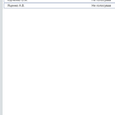
Юрченко О.М.
Не голосував
Яценко А.В.
Не голосував