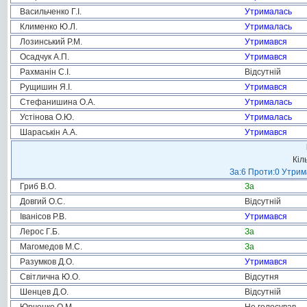
Васильченко Г.І.
Утрималась
Клименко Ю.Л.
Утрималась
Лозинський Р.М.
Утримався
Осадчук А.П.
Утримався
Рахманін С.І.
Відсутній
Рущишин Я.І.
Утримався
Стефанишина О.А.
Утрималась
Устінова О.Ю.
Утрималась
Шараськін А.А.
Утримався
Кіл
За:6 Проти:0 Утрим
Гриб В.О.
За
Довгий О.С.
Відсутній
Іванісов Р.В.
Утримався
Лерос Г.Б.
За
Магомедов М.С.
За
Разумков Д.О.
Утримався
Світлична Ю.О.
Відсутня
Шенцев Д.О.
Відсутній