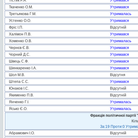
Тістик Р.Я.
Утримався
Ткаченко О.М.
Утримався
Третьякова Г.М.
Утрималась
Устенко О.О.
Утримався
Фріс І.П.
Відсутній
Халімон П.В.
Утримався
Хоменко О.В.
Утрималась
Чернєв Є.В.
Утримався
Чорний Д.С.
Утримався
Швець С.Ф.
Утримався
Шинкаренко І.А.
Утримався
Шол М.В.
Відсутня
Штепа С.С.
Утримався
Юнаков І.С.
Відсутній
Якименко П.В.
Відсутній
Янченко Г.І.
Утрималась
Ясько Є.О.
Утрималась
Фракція політичної пар
Кіл
За:19 Проти:0 Утрима
Абрамович І.О.
Відсутній