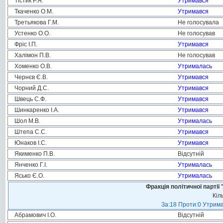
Тістик Р.Я.
Утримався
Ткаченко О.М.
Утримався
Третьякова Г.М.
Не голосувала
Устенко О.О.
Не голосував
Фріс І.П.
Утримався
Халімон П.В.
Не голосував
Хоменко О.В.
Утрималась
Чернєв Є.В.
Утримався
Чорний Д.С.
Утримався
Швець С.Ф.
Утримався
Шинкаренко І.А.
Утримався
Шол М.В.
Утрималась
Штепа С.С.
Утримався
Юнаков І.С.
Утримався
Якименко П.В.
Відсутній
Янченко Г.І.
Утрималась
Ясько Є.О.
Утрималась
Фракція політичної пар
Кіл
За:18 Проти:0 Утрима
Абрамович І.О.
Відсутній