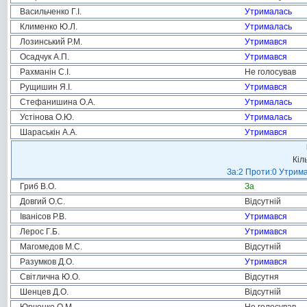
Васильченко Г.І.
Утрималась
Клименко Ю.Л.
Утрималась
Лозинський Р.М.
Утримався
Осадчук А.П.
Утримався
Рахманін С.І.
Не голосував
Рущишин Я.І.
Утримався
Стефанишина О.А.
Утрималась
Устінова О.Ю.
Утрималась
Шараськін А.А.
Утримався
Кіл
За:2 Проти:0 Утрима
Гриб В.О.
За
Довгий О.С.
Відсутній
Іванісов Р.В.
Утримався
Лерос Г.Б.
Утримався
Магомедов М.С.
Відсутній
Разумков Д.О.
Утримався
Світлична Ю.О.
Відсутня
Шенцев Д.О.
Відсутній