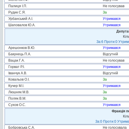
Палиця І.П.
Не голосував
Рудик С.Я.
За
Урбанський А.І.
Утримався
Шаповалов Ю.А.
Утримався
Депута
Кіл
За:6 Проти:0 Утрим
Арешонков В.Ю.
Утримався
Бакунець П.А.
Відсутній
Вацак Г.А.
Не голосував
Горват Р.І.
Утримався
Іванчук А.В.
Відсутній
Ковальов О.І.
За
Кучер М.І.
Утримався
Люшняк М.В.
За
Поляк В.М.
За
Сухов О.С.
Утримався
Фракція п
Кіл
За:0 Проти:0 Утрима
Бобровська С.А.
Не голосувала