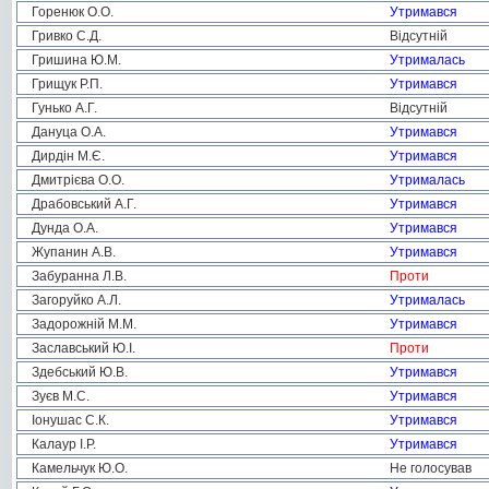
Горенюк О.О.
Утримався
Гривко С.Д.
Відсутній
Гришина Ю.М.
Утрималась
Грищук Р.П.
Утримався
Гунько А.Г.
Відсутній
Дануца О.А.
Утримався
Дирдін М.Є.
Утримався
Дмитрієва О.О.
Утрималась
Драбовський А.Г.
Утримався
Дунда О.А.
Утримався
Жупанин А.В.
Утримався
Забуранна Л.В.
Проти
Загоруйко А.Л.
Утрималась
Задорожній М.М.
Утримався
Заславський Ю.І.
Проти
Здебський Ю.В.
Утримався
Зуєв М.С.
Утримався
Іонушас С.К.
Утримався
Калаур І.Р.
Утримався
Камельчук Ю.О.
Не голосував