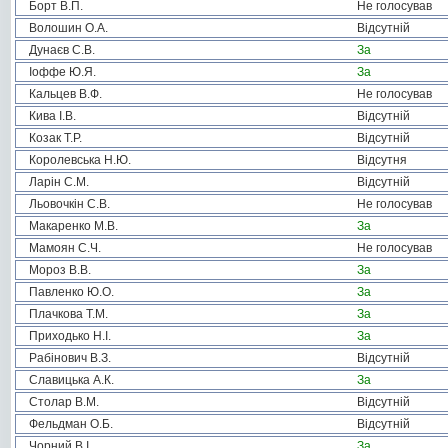
Борт В.П.
Не голосував
Волошин О.А.
Відсутній
Дунаєв С.В.
За
Іоффе Ю.Я.
За
Кальцев В.Ф.
Не голосував
Кива І.В.
Відсутній
Козак Т.Р.
Відсутній
Королевська Н.Ю.
Відсутня
Ларін С.М.
Відсутній
Льовочкін С.В.
Не голосував
Макаренко М.В.
За
Мамоян С.Ч.
Не голосував
Мороз В.В.
За
Павленко Ю.О.
За
Плачкова Т.М.
За
Приходько Н.І.
За
Рабінович В.З.
Відсутній
Славицька А.К.
За
Столар В.М.
Відсутній
Фельдман О.Б.
Відсутній
Чорний В.І.
За