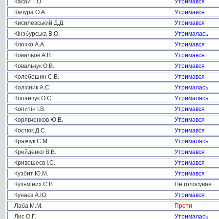
Касай Г.О.
Утримався
Качура О.А.
Утримався
Кисилевський Д.Д.
Утримався
Кінзбурська В.О.
Утрималась
Клочко А.А.
Утримався
Ковальов А.В.
Утримався
Ковальчук О.В.
Утримався
Колебошин С.В.
Утримався
Колісник А.С.
Утрималась
Копанчук О.Є.
Утрималась
Копитін І.В.
Утримався
Корявченков Ю.В.
Утримався
Костюк Д.С.
Утримався
Кравчук Є.М.
Утрималась
Крейденко В.В.
Утримався
Кривошеєв І.С.
Утримався
Кузбит Ю.М.
Утримався
Кузьміних С.В.
Не голосував
Кунаєв А.Ю.
Утримався
Лаба М.М.
Проти
Лис О.Г.
Утрималась