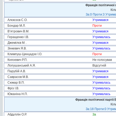
Фракція політичної 
Кіл
За:0 Проти:3 Утрима
Алєксєєв С.О.
Утримався
Бондар М.Л.
Проти
В’ятрович В.М.
Утримався
Геращенко І.В.
Утрималась
Джемілєв М. .
Утримався
Зінкевич Я.В.
Утрималась
Климпуш-Цинцадзе І.О.
Проти
Князевич Р.П.
Не голосував
Лопушанський А.Я.
Відсутній
Парубій А.В.
Утримався
Саврасов М.В.
Утримався
Сюмар В.П.
Утрималась
Фріз І.В.
Утрималась
Южаніна Н.П.
Утрималась
Фракція політичної партії
Кіл
За:18 Проти:0 Утрим
Абдуллін О.Р.
За