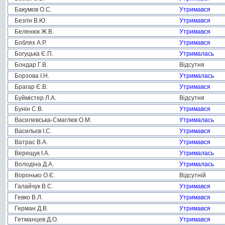
Бакумов О.С.
Утримався
Безгін В.Ю.
Утримався
Беленюк Ж.В.
Утримався
Боблях А.Р.
Утримався
Богуцька Є.П.
Утрималась
Бондар Г.В.
Відсутня
Борзова І.Н.
Утрималась
Брагар Є.В.
Утримався
Буймістер Л.А.
Відсутня
Бунін С.В.
Утримався
Василевська-Смаглюк О.М.
Утрималась
Васильєв І.С.
Утримався
Ватрас В.А.
Утримався
Верещук І.А.
Утрималась
Володіна Д.А.
Утрималась
Воронько О.Є.
Відсутній
Галайчук В.С.
Утримався
Гевко В.Л.
Утримався
Герман Д.В.
Утримався
Гетманцев Д.О.
Утримався