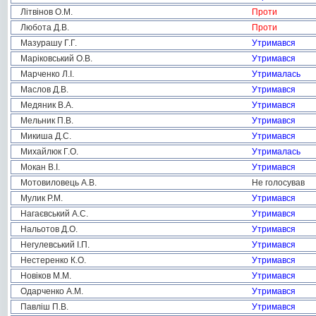
Літвінов О.М.
Проти
Любота Д.В.
Проти
Мазурашу Г.Г.
Утримався
Маріковський О.В.
Утримався
Марченко Л.І.
Утрималась
Маслов Д.В.
Утримався
Медяник В.А.
Утримався
Мельник П.В.
Утримався
Микиша Д.С.
Утримався
Михайлюк Г.О.
Утрималась
Мокан В.І.
Утримався
Мотовиловець А.В.
Не голосував
Мулик Р.М.
Утримався
Нагаєвський А.С.
Утримався
Нальотов Д.О.
Утримався
Негулевський І.П.
Утримався
Нестеренко К.О.
Утримався
Новіков М.М.
Утримався
Одарченко А.М.
Утримався
Павліш П.В.
Утримався