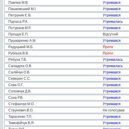
Павлюк М.В.
Утримався
Пашковський М.І.
Утримався
Петруняк Є.В.
Утримався
Підласа Р.А.
Утрималась
Потураєв М.Р.
Утримався
Прощук Е.П.
Відсутній
Пушкаренко А.М.
Утримався
Радуцький М.Б.
Проти
Рубльов В.В.
Проти
Рябуха Т.В.
Утрималась
Саладуха О.В.
Утрималась
Салійчук О.В.
Утримався
Северин С.С.
Утримався
Сова О.Г.
Утримався
Соломчук Д.В.
Утримався
Соха Р.В.
Утримався
Стефанчук М.О.
Утримався
Струневич В.О.
Не голосував
Тарасенко Т.П.
Утримався
Тимофійчук В.Я.
Утримався