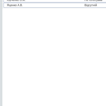
Юрченко О.М.
Не голосував
Яценко А.В.
Відсутній