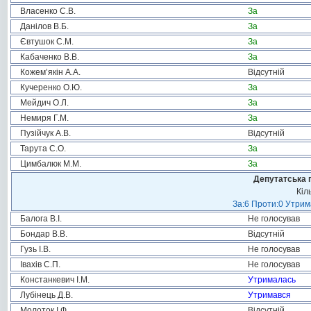
Власенко С.В.
За
Данілов В.Б.
За
Євтушок С.М.
За
Кабаченко В.В.
За
Кожем’якін А.А.
Відсутній
Кучеренко О.Ю.
За
Мейдич О.Л.
За
Немиря Г.М.
За
Пузійчук А.В.
Відсутній
Тарута С.О.
За
Цимбалюк М.М.
За
Депутатська 
Кіл
За:6 Проти:0 Утрим
Балога В.І.
Не голосував
Бондар В.В.
Відсутній
Гузь І.В.
Не голосував
Івахів С.П.
Не голосував
Констанкевич І.М.
Утрималась
Лубінець Д.В.
Утримався
Молоток І.Ф.
Відсутній