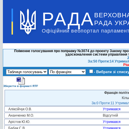
РАДА
ВЕРХОВН
РАДА УКР
Офіційний вебпортал парламент
Поіменне голосування про поправку №3074 до проекту Закону про 
удосконалення системи управління т
2
За:50 Проти:14 Утримал
Ріш
- Вибрати зі списк
Зберегти в форматі RTF
Фракція політ
Кіль
За:0 Проти:11 Утримал
Аліксійчук О.В.
Утримався
Ананченко М.О.
Відсутній
Арістов Ю.Ю.
Утримався
Бабак С.В.
Утримався