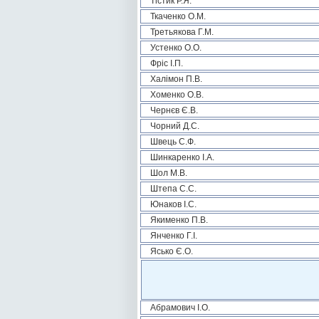
Тістик Р.Я.
Ткаченко О.М.
Третьякова Г.М.
Устенко О.О.
Фріс І.П.
Халімон П.В.
Хоменко О.В.
Чернєв Є.В.
Чорний Д.С.
Швець С.Ф.
Шинкаренко І.А.
Шол М.В.
Штепа С.С.
Юнаков І.С.
Якименко П.В.
Янченко Г.І.
Ясько Є.О.
Абрамович І.О.