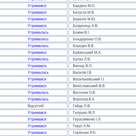
Утримався
Бардіна М.О.
Утримався
Безугла М.В.
Утримався
Березін М.Ю.
Утримався
Богданець А.В.
Утрималась
Божик В.І.
Утрималась
Бондаренко О.В.
Утрималась
Бородін В.В.
Утримався
Бужанський М.А.
Утрималась
Булах Л.В.
Утримався
Вагнєр В.О.
Утрималась
Василів І.В.
Утримався
Васильковський І.І.
Утримався
Веніславський Ф.В.
Утрималась
Вінтоняк О.В.
Утрималась
Воронов В.А.
Відсутній
Гайду О.В.
Утримався
Галушко М.Л.
Утримався
Герасименко І.Л.
Утримався
Герус А.М.
Утримався
Горбенко Р.О.