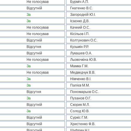
Не голосував
Бурміч А.П.
Відсутній
Гнатенко В.С.
За
Загородній Ю.І.
За
Ісаєнко Д.В.
Не голосував
Качний О.С.
Не голосував
Кісільов І.П.
Відсутній
Колтунович О.С.
Відсутня
Кузьмін Р.Р.
Відсутній
Лукашев О.А.
Не голосував
Льовочкіна Ю.В.
За
Мамка Г.М.
Не голосував
Медведчук В.В.
За
Німченко В.І.
За
Папієв М.М.
Відсутня
Пономарьов О.С.
За
Пузанов О.Г.
Відсутній
Скорик М.Л.
За
Солод Ю.В.
Відсутній
Суркіс Г.М.
Відсутній
Христенко Ф.В.
Відсутній
Шуфрич Н.І.