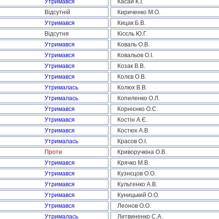
Утримався
Касай К.І.
Відсутній
Кириченко М.О.
Утримався
Кицак Б.В.
Відсутня
Кісєль Ю.Г.
Утримався
Коваль О.В.
Утримався
Ковальов О.І.
Утримався
Козак В.В.
Утримався
Колєв О.В.
Утрималась
Колюх В.В.
Утрималась
Копиленко О.Л.
Утримався
Корнієнко О.С.
Утримався
Костін А.Є.
Утримався
Костюх А.В.
Утрималась
Красов О.І.
Проти
Криворучкіна О.В.
Утримався
Крячко М.В.
Утримався
Кузнєцов О.О.
Утримався
Культенко А.В.
Утримався
Куницький О.О.
Утримався
Леонов О.О.
Утрималась
Литвиненко С.А.