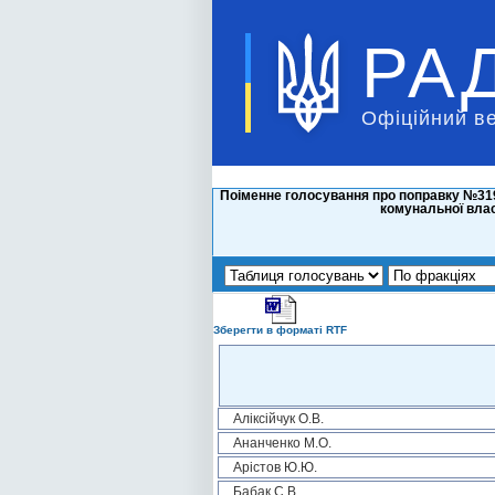
РА
Офіційний в
Поіменне голосування про поправку №319
комунальної влас
Зберегти в форматі RTF
Аліксійчук О.В.
Ананченко М.О.
Арістов Ю.Ю.
Бабак С.В.