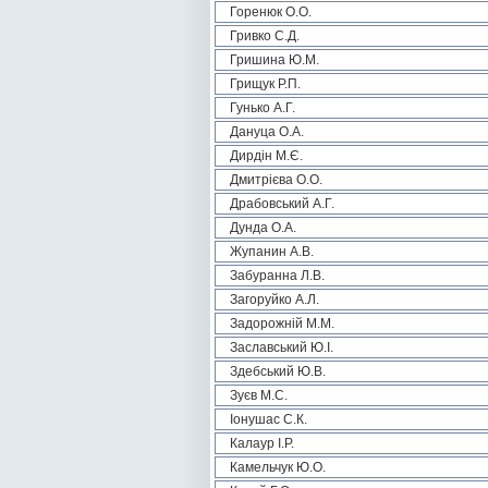
Горенюк О.О.
Гривко С.Д.
Гришина Ю.М.
Грищук Р.П.
Гунько А.Г.
Дануца О.А.
Дирдін М.Є.
Дмитрієва О.О.
Драбовський А.Г.
Дунда О.А.
Жупанин А.В.
Забуранна Л.В.
Загоруйко А.Л.
Задорожній М.М.
Заславський Ю.І.
Здебський Ю.В.
Зуєв М.С.
Іонушас С.К.
Калаур І.Р.
Камельчук Ю.О.