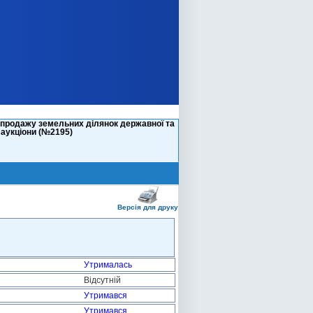
 продажу земельних ділянок державної та
 аукціони (№2195)
Версія для друку
Утрималась
Відсутній
Утримався
Утримався