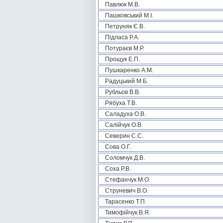
Павлюк М.В.
Пашковський М.І.
Петруняк Є.В.
Підласа Р.А.
Потураєв М.Р.
Прощук Е.П.
Пушкаренко А.М.
Радуцький М.Б.
Рубльов В.В.
Рябуха Т.В.
Саладуха О.В.
Салійчук О.В.
Северин С.С.
Сова О.Г.
Соломчук Д.В.
Соха Р.В.
Стефанчук М.О.
Струневич В.О.
Тарасенко Т.П.
Тимофійчук В.Я.