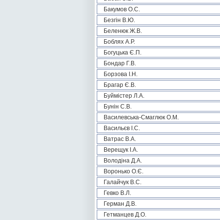
Бакумов О.С.
Безгін В.Ю.
Беленюк Ж.В.
Боблях А.Р.
Богуцька Є.П.
Бондар Г.В.
Борзова І.Н.
Брагар Є.В.
Буймістер Л.А.
Бунін С.В.
Василевська-Смаглюк О.М.
Васильєв І.С.
Ватрас В.А.
Верещук І.А.
Володіна Д.А.
Воронько О.Є.
Галайчук В.С.
Гевко В.Л.
Герман Д.В.
Гетманцев Д.О.