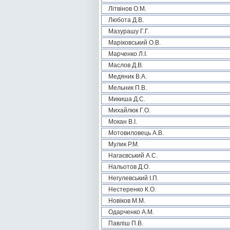
Літвінов О.М.
Любота Д.В.
Мазурашу Г.Г.
Маріковський О.В.
Марченко Л.І.
Маслов Д.В.
Медяник В.А.
Мельник П.В.
Микиша Д.С.
Михайлюк Г.О.
Мокан В.І.
Мотовиловець А.В.
Мулик Р.М.
Нагаєвський А.С.
Нальотов Д.О.
Негулевський І.П.
Нестеренко К.О.
Новіков М.М.
Одарченко А.М.
Павліш П.В.