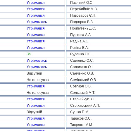
Утримався
Пасічний О.С.
Утримався
Перебийніс М.В.
Утримався
Пивоваров Є.П.
Утрималась
Подгорна В.В.
Утримався
Припутень Д.С.
Утримався
Пуртова А.А.
Утримався
Радіна А.О.
Утримався
Рєпіна Е.А.
За
Руденко О.С.
Утрималась
Савченко О.С.
Утрималась
Саламаха О.І.
Відсутній
Санченко О.В.
Не голосував
Семінський О.В.
Утримався
Совгиря О.В.
Не голосував
Сольський М.Т.
Утримався
Стернійчук В.О.
Утримався
Стріхарський А.П.
Відсутній
Сушко П.М.
Утримався
Тарасов О.С.
Утримався
Тищенко М.М.