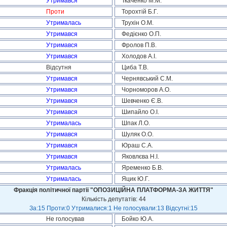
Утримався
Ткаченко М.М.
Проти
Торохтій Б.Г.
Утрималась
Трухін О.М.
Утримався
Федієнко О.П.
Утримався
Фролов П.В.
Утримався
Холодов А.І.
Відсутня
Циба Т.В.
Утримався
Чернявський С.М.
Утримався
Чорноморов А.О.
Утримався
Шевченко Є.В.
Утримався
Шипайло О.І.
Утрималась
Шпак Л.О.
Утримався
Шуляк О.О.
Утримався
Юраш С.А.
Утримався
Яковлєва Н.І.
Утрималась
Яременко Б.В.
Утрималась
Яцик Ю.Г.
Фракція політичної партії "ОПОЗИЦІЙНА ПЛАТФОРМА-ЗА ЖИТТЯ"
Кількість депутатів: 44
За:15 Проти:0 Утрималися:1 Не голосували:13 Відсутні:15
Не голосував
Бойко Ю.А.