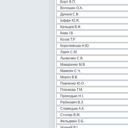
Борт В.П.
Волошин О.А.
Дунаєв С.В.
Іоффе Ю.Я.
Кальцев В.Ф.
Кива І.В.
Козак Т.Р.
Королевська Н.Ю.
Ларін С.М.
Льовочкін С.В.
Макаренко М.В.
Мамоян С.Ч.
Мороз В.В.
Павленко Ю.О.
Плачкова Т.М.
Приходько Н.І.
Рабінович В.З.
Славицька А.К.
Столар В.М.
Фельдман О.Б.
Чорний В.І.