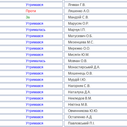
Утримався
Лічман Г.В.
Проти
Ляшенко А.О.
За
Мандзій С.В.
Утримався
Марусяк О.Р.
Утрималась
Марчук І.П.
Утримався
Матусевич О.Б.
Утримався
Мезенцева М.С.
Утримався
Мережко О.О.
Утримався
Мисягін Ю.М.
Утрималась
Мовчан О.В.
Утримався
Монастирський Д.А.
Утримався
Мошенець О.В.
Утримався
Мурдій І.Ю.
Утримався
Нагорняк С.В.
Утримався
Наталуха Д.А.
Утримався
Неклюдов В.М.
Утримався
Нікітіна М.В.
Утримався
Овчинникова Ю.Ю.
Утримався
Остапенко А.Д.
Утримався
Павловський П.І.