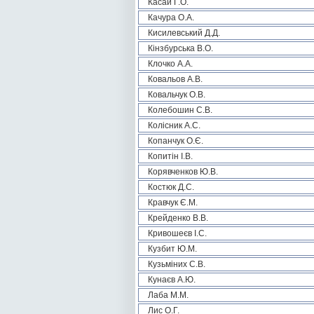
Касай Г.О.
Качура О.А.
Кисилевський Д.Д.
Кінзбурська В.О.
Клочко А.А.
Ковальов А.В.
Ковальчук О.В.
Колебошин С.В.
Колісник А.С.
Копанчук О.Є.
Копитін І.В.
Корявченков Ю.В.
Костюк Д.С.
Кравчук Є.М.
Крейденко В.В.
Кривошеєв І.С.
Кузбит Ю.М.
Кузьміних С.В.
Кунаєв А.Ю.
Лаба М.М.
Лис О.Г.