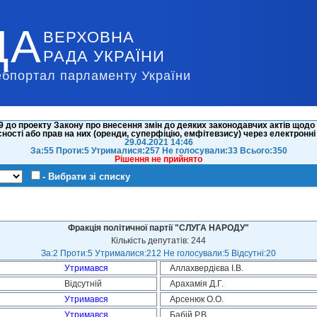
ДА
ВЕРХОВНА
РАДА УКРАЇНИ
ебпортал парламенту України
 до проекту Закону про внесення змін до деяких законодавчих актів щодо
ності або прав на них (оренди, суперфіцію, емфітевзису) через електронні
29.04.2021 14:46
За:55 Проти:5 Утрималися:257 Не голосували:33 Всього:350
Рішення не прийнято
- Вибрати зі списку
Фракція політичної партії "СЛУГА НАРОДУ"
Кількість депутатів: 244
За:2 Проти:5 Утрималися:212 Не голосували:5 Відсутні:20
Утримався
Аллахвердієва І.В.
Відсутній
Арахамія Д.Г.
Утримався
Арсенюк О.О.
Утримався
Бабій Р.В.