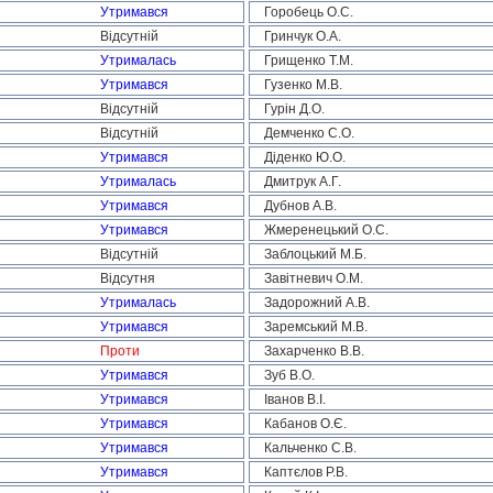
Утримався
Горобець О.С.
Відсутній
Гринчук О.А.
Утрималась
Грищенко Т.М.
Утримався
Гузенко М.В.
Відсутній
Гурін Д.О.
Відсутній
Демченко С.О.
Утримався
Діденко Ю.О.
Утрималась
Дмитрук А.Г.
Утримався
Дубнов А.В.
Утримався
Жмеренецький О.С.
Відсутній
Заблоцький М.Б.
Відсутня
Завітневич О.М.
Утрималась
Задорожний А.В.
Утримався
Заремський М.В.
Проти
Захарченко В.В.
Утримався
Зуб В.О.
Утримався
Іванов В.І.
Утримався
Кабанов О.Є.
Утримався
Кальченко С.В.
Утримався
Каптєлов Р.В.