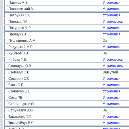
Павлюк М.В.
Утримався
Пашковський М.І.
Утримався
Петруняк Є.В.
Утримався
Підласа Р.А.
Утрималась
Потураєв М.Р.
Утримався
Прощук Е.П.
Утримався
Пушкаренко А.М.
За
Радуцький М.Б.
Утримався
Рубльов В.В.
За
Рябуха Т.В.
Утрималась
Саладуха О.В.
Утрималась
Салійчук О.В.
Відсутній
Северин С.С.
Утримався
Сова О.Г.
Утримався
Соломчук Д.В.
Утримався
Соха Р.В.
Утримався
Стефанчук М.О.
Утримався
Струневич В.О.
За
Тарасенко Т.П.
Утримався
Тимофійчук В.Я.
Утримався