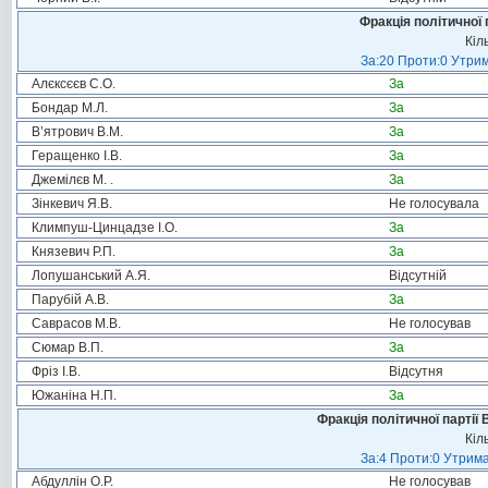
Фракція політичної 
Кіл
За:20 Проти:0 Утрим
Алєксєєв С.О.
За
Бондар М.Л.
За
В’ятрович В.М.
За
Геращенко І.В.
За
Джемілєв М. .
За
Зінкевич Я.В.
Не голосувала
Климпуш-Цинцадзе І.О.
За
Князевич Р.П.
За
Лопушанський А.Я.
Відсутній
Парубій А.В.
За
Саврасов М.В.
Не голосував
Сюмар В.П.
За
Фріз І.В.
Відсутня
Южаніна Н.П.
За
Фракція політичної партії
Кіл
За:4 Проти:0 Утрима
Абдуллін О.Р.
Не голосував