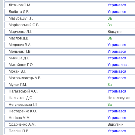
Літвінов О.М.
Утримався
Любота Д.В.
Утримався
Мазурашу Г.Г.
За
Маріковський О.В.
За
Марченко Л.І.
Відсутня
Маслов Д.В.
За
Медяник В.А.
Утримався
Мельник П.В.
Утримався
Микиша Д.С.
Утримався
Михайлюк Г.О.
Утрималась
Мокан В.І.
Утримався
Мотовиловець А.В.
Утримався
Мулик Р.М.
За
Нагаєвський А.С.
Утримався
Нальотов Д.О.
Не голосував
Негулевський І.П.
За
Нестеренко К.О.
Утримався
Новіков М.М.
Утримався
Одарченко А.М.
Відсутній
Павліш П.В.
Утримався