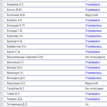
Бакумов О.С.
Утримався
Безгін В.Ю.
Утримався
Беленюк Ж.В.
Відсутній
Боблях А.Р.
Утримався
Богуцька Є.П.
Утрималась
Бондар Г.В.
Утрималась
Борзова І.Н.
Утрималась
Брагар Є.В.
Утримався
Буймістер Л.А.
Утрималась
Бунін С.В.
Утримався
Василевська-Смаглюк О.М.
Не голосувала
Васильєв І.С.
Утримався
Ватрас В.А.
Утримався
Верещук І.А.
Утрималась
Володіна Д.А.
Утрималась
Воронько О.Є.
Відсутній
Галайчук В.С.
Не голосував
Гевко В.Л.
Утримався
Герман Д.В.
Утримався
Гетманцев Д.О.
За