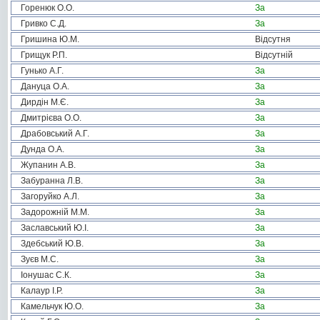
Горенюк О.О.
За
Гривко С.Д.
За
Гришина Ю.М.
Відсутня
Грищук Р.П.
Відсутній
Гунько А.Г.
За
Дануца О.А.
За
Дирдін М.Є.
За
Дмитрієва О.О.
За
Драбовський А.Г.
За
Дунда О.А.
За
Жупанин А.В.
За
Забуранна Л.В.
За
Загоруйко А.Л.
За
Задорожній М.М.
За
Заславський Ю.І.
За
Здебський Ю.В.
За
Зуєв М.С.
За
Іонушас С.К.
За
Калаур І.Р.
За
Камельчук Ю.О.
За