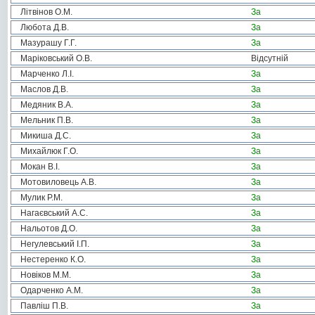
Літвінов О.М.
За
Любота Д.В.
За
Мазурашу Г.Г.
За
Маріковський О.В.
Відсутній
Марченко Л.І.
За
Маслов Д.В.
За
Медяник В.А.
За
Мельник П.В.
За
Микиша Д.С.
За
Михайлюк Г.О.
За
Мокан В.І.
За
Мотовиловець А.В.
За
Мулик Р.М.
За
Нагаєвський А.С.
За
Нальотов Д.О.
За
Негулевський І.П.
За
Нестеренко К.О.
За
Новіков М.М.
За
Одарченко А.М.
За
Павліш П.В.
За