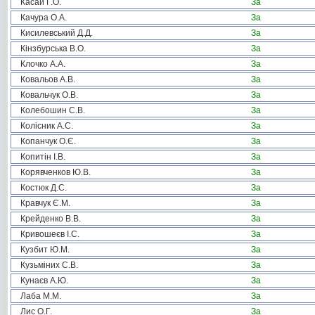
Касай Г.О.
За
Качура О.А.
За
Кисилевський Д.Д.
За
Кінзбурська В.О.
За
Клочко А.А.
За
Ковальов А.В.
За
Ковальчук О.В.
За
Колебошин С.В.
За
Колісник А.С.
За
Копанчук О.Є.
За
Копитін І.В.
За
Корявченков Ю.В.
За
Костюк Д.С.
За
Кравчук Є.М.
За
Крейденко В.В.
За
Кривошеєв І.С.
За
Кузбит Ю.М.
За
Кузьміних С.В.
За
Кунаєв А.Ю.
За
Лаба М.М.
За
Лис О.Г.
За