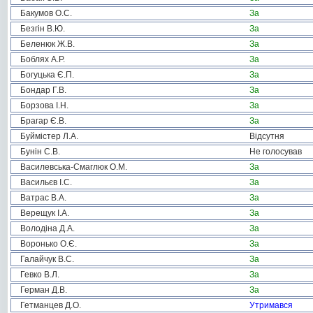
Бакумов О.С.
За
Безгін В.Ю.
За
Беленюк Ж.В.
За
Боблях А.Р.
За
Богуцька Є.П.
За
Бондар Г.В.
За
Борзова І.Н.
За
Брагар Є.В.
За
Буймістер Л.А.
Відсутня
Бунін С.В.
Не голосував
Василевська-Смаглюк О.М.
За
Васильєв І.С.
За
Ватрас В.А.
За
Верещук І.А.
За
Володіна Д.А.
За
Воронько О.Є.
За
Галайчук В.С.
За
Гевко В.Л.
За
Герман Д.В.
За
Гетманцев Д.О.
Утримався