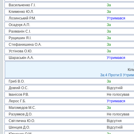
Васильченко Г.І.
За
Клименко Ю.Л.
За
Лозинський Р.М.
Утримався
Осадчук А.П.
За
Рахманін С.І.
За
Рущишин Я.І.
За
Стефанишина О.А.
За
Устінова О.Ю.
За
Шараськін А.А.
Утримався
Кіл
За:4 Проти:0 Утрим
Гриб В.О.
За
Довгий О.С.
Відсутній
Іванісов Р.В.
Не голосував
Лерос Г.Б.
Утримався
Магомедов М.С.
За
Разумков Д.О.
Не голосував
Світлична Ю.О.
Відсутня
Шенцев Д.О.
Відсутній