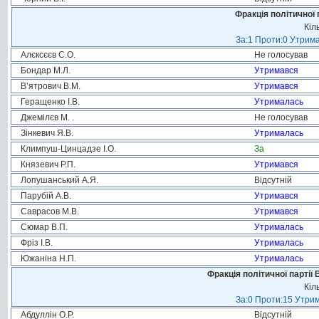
Фракція політичної 
Кіл
За:1 Проти:0 Утрима
Алєксєєв С.О.
Не голосував
Бондар М.Л.
Утримався
В’ятрович В.М.
Утримався
Геращенко І.В.
Утрималась
Джемілєв М. .
Не голосував
Зінкевич Я.В.
Утрималась
Климпуш-Цинцадзе І.О.
За
Князевич Р.П.
Утримався
Лопушанський А.Я.
Відсутній
Парубій А.В.
Утримався
Саврасов М.В.
Утримався
Сюмар В.П.
Утрималась
Фріз І.В.
Утрималась
Южаніна Н.П.
Утрималась
Фракція політичної партії
Кіл
За:0 Проти:15 Утрим
Абдуллін О.Р.
Відсутній