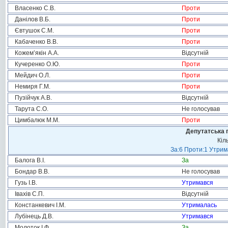
Власенко С.В.
Проти
Данілов В.Б.
Проти
Євтушок С.М.
Проти
Кабаченко В.В.
Проти
Кожем’якін А.А.
Відсутній
Кучеренко О.Ю.
Проти
Мейдич О.Л.
Проти
Немиря Г.М.
Проти
Пузійчук А.В.
Відсутній
Тарута С.О.
Не голосував
Цимбалюк М.М.
Проти
Депутатська 
Кіл
За:6 Проти:1 Утрим
Балога В.І.
За
Бондар В.В.
Не голосував
Гузь І.В.
Утримався
Івахів С.П.
Відсутній
Констанкевич І.М.
Утрималась
Лубінець Д.В.
Утримався
Молоток І.Ф.
За