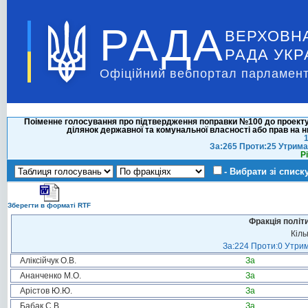
РАДА
ВЕРХОВН
РАДА УКР
Офіційний вебпортал парламент
Поіменне голосування про підтвердження поправки №100 до проекту
ділянок державної та комунальної власності або прав на н
1
За:265 Проти:25 Утрима
Р
- Вибрати зі списк
Зберегти в форматі RTF
Фракція політ
Кіль
За:224 Проти:0 Утрим
Аліксійчук О.В.
За
Ананченко М.О.
За
Арістов Ю.Ю.
За
Бабак С.В.
За