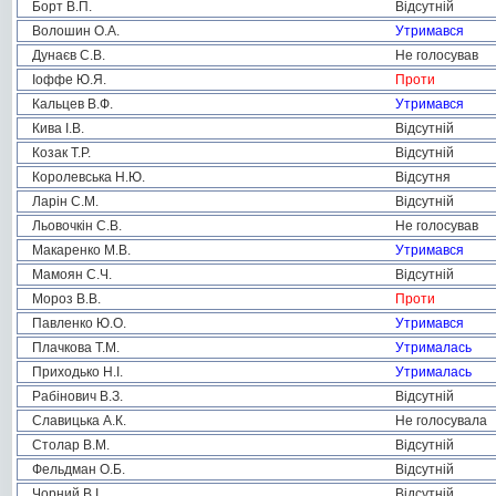
Борт В.П.
Відсутній
Волошин О.А.
Утримався
Дунаєв С.В.
Не голосував
Іоффе Ю.Я.
Проти
Кальцев В.Ф.
Утримався
Кива І.В.
Відсутній
Козак Т.Р.
Відсутній
Королевська Н.Ю.
Відсутня
Ларін С.М.
Відсутній
Льовочкін С.В.
Не голосував
Макаренко М.В.
Утримався
Мамоян С.Ч.
Відсутній
Мороз В.В.
Проти
Павленко Ю.О.
Утримався
Плачкова Т.М.
Утрималась
Приходько Н.І.
Утрималась
Рабінович В.З.
Відсутній
Славицька А.К.
Не голосувала
Столар В.М.
Відсутній
Фельдман О.Б.
Відсутній
Чорний В.І.
Відсутній