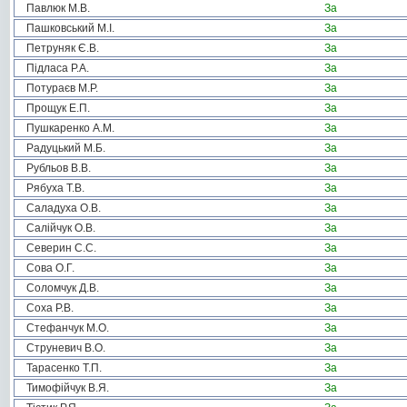
Павлюк М.В.
За
Пашковський М.І.
За
Петруняк Є.В.
За
Підласа Р.А.
За
Потураєв М.Р.
За
Прощук Е.П.
За
Пушкаренко А.М.
За
Радуцький М.Б.
За
Рубльов В.В.
За
Рябуха Т.В.
За
Саладуха О.В.
За
Салійчук О.В.
За
Северин С.С.
За
Сова О.Г.
За
Соломчук Д.В.
За
Соха Р.В.
За
Стефанчук М.О.
За
Струневич В.О.
За
Тарасенко Т.П.
За
Тимофійчук В.Я.
За