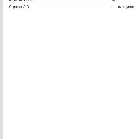
Юрченко О.М.
За
Яценко А.В.
Не голосував