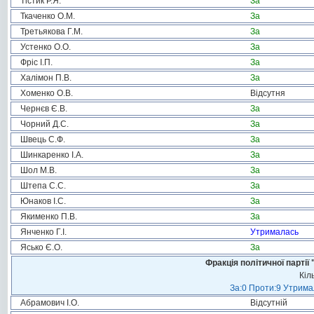
Тістик Р.Я.
За
Ткаченко О.М.
За
Третьякова Г.М.
За
Устенко О.О.
За
Фріс І.П.
За
Халімон П.В.
За
Хоменко О.В.
Відсутня
Чернєв Є.В.
За
Чорний Д.С.
За
Швець С.Ф.
За
Шинкаренко І.А.
За
Шол М.В.
За
Штепа С.С.
За
Юнаков І.С.
За
Якименко П.В.
За
Янченко Г.І.
Утрималась
Ясько Є.О.
За
Фракція політичної пар
Кіл
За:0 Проти:9 Утримал
Абрамович І.О.
Відсутній