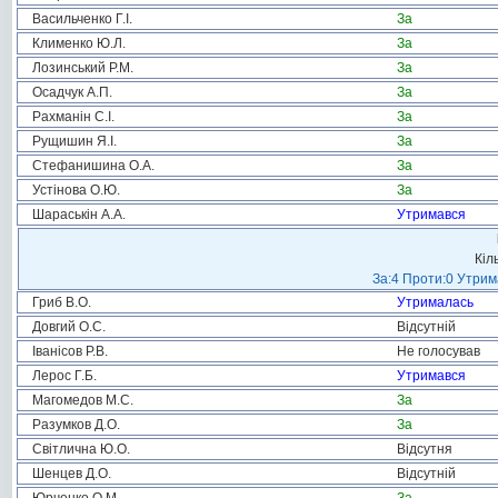
Васильченко Г.І.
За
Клименко Ю.Л.
За
Лозинський Р.М.
За
Осадчук А.П.
За
Рахманін С.І.
За
Рущишин Я.І.
За
Стефанишина О.А.
За
Устінова О.Ю.
За
Шараськін А.А.
Утримався
Кіл
За:4 Проти:0 Утрим
Гриб В.О.
Утрималась
Довгий О.С.
Відсутній
Іванісов Р.В.
Не голосував
Лерос Г.Б.
Утримався
Магомедов М.С.
За
Разумков Д.О.
За
Світлична Ю.О.
Відсутня
Шенцев Д.О.
Відсутній