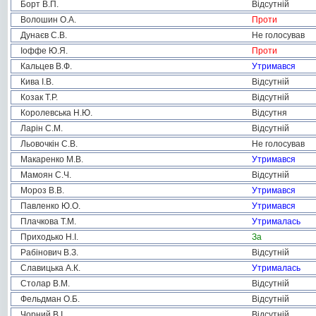
Борт В.П.
Відсутній
Волошин О.А.
Проти
Дунаєв С.В.
Не голосував
Іоффе Ю.Я.
Проти
Кальцев В.Ф.
Утримався
Кива І.В.
Відсутній
Козак Т.Р.
Відсутній
Королевська Н.Ю.
Відсутня
Ларін С.М.
Відсутній
Льовочкін С.В.
Не голосував
Макаренко М.В.
Утримався
Мамоян С.Ч.
Відсутній
Мороз В.В.
Утримався
Павленко Ю.О.
Утримався
Плачкова Т.М.
Утрималась
Приходько Н.І.
За
Рабінович В.З.
Відсутній
Славицька А.К.
Утрималась
Столар В.М.
Відсутній
Фельдман О.Б.
Відсутній
Чорний В.І.
Відсутній