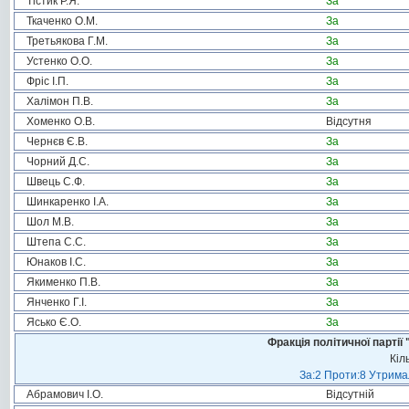
Тістик Р.Я.
За
Ткаченко О.М.
За
Третьякова Г.М.
За
Устенко О.О.
За
Фріс І.П.
За
Халімон П.В.
За
Хоменко О.В.
Відсутня
Чернєв Є.В.
За
Чорний Д.С.
За
Швець С.Ф.
За
Шинкаренко І.А.
За
Шол М.В.
За
Штепа С.С.
За
Юнаков І.С.
За
Якименко П.В.
За
Янченко Г.І.
За
Ясько Є.О.
За
Фракція політичної пар
Кіл
За:2 Проти:8 Утримал
Абрамович І.О.
Відсутній