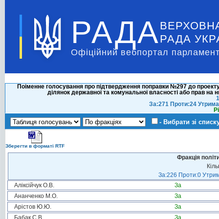
РАДА
ВЕРХОВН
РАДА УКР
Офіційний вебпортал парламент
Поіменне голосування про підтвердження поправки №297 до проекту
ділянок державної та комунальної власності або прав на н
1
За:271 Проти:24 Утрима
Р
- Вибрати зі списк
Зберегти в форматі RTF
Фракція політ
Кіль
За:226 Проти:0 Утрим
Аліксійчук О.В.
За
Ананченко М.О.
За
Арістов Ю.Ю.
За
Бабак С.В.
За