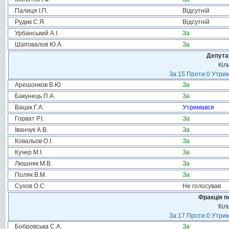
Палиця І.П.
Відсутній
Рудик С.Я.
Відсутній
Урбанський А.І.
За
Шаповалов Ю.А.
За
Депута
Кіл
За:15 Проти:0 Утрим
Арешонков В.Ю.
За
Бакунець П.А.
За
Вацак Г.А.
Утримався
Горват Р.І.
За
Іванчук А.В.
За
Ковальов О.І.
За
Кучер М.І.
За
Люшняк М.В.
За
Поляк В.М.
За
Сухов О.С.
Не голосував
Фракція п
Кіл
За:17 Проти:0 Утрим
Бобровська С.А.
За