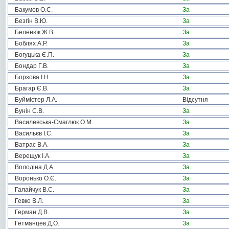
Бакумов О.С.
За
Безгін В.Ю.
За
Беленюк Ж.В.
За
Боблях А.Р.
За
Богуцька Є.П.
За
Бондар Г.В.
За
Борзова І.Н.
За
Брагар Є.В.
За
Буймістер Л.А.
Відсутня
Бунін С.В.
За
Василевська-Смаглюк О.М.
За
Васильєв І.С.
За
Ватрас В.А.
За
Верещук І.А.
За
Володіна Д.А.
За
Воронько О.Є.
За
Галайчук В.С.
За
Гевко В.Л.
За
Герман Д.В.
За
Гетманцев Д.О.
За