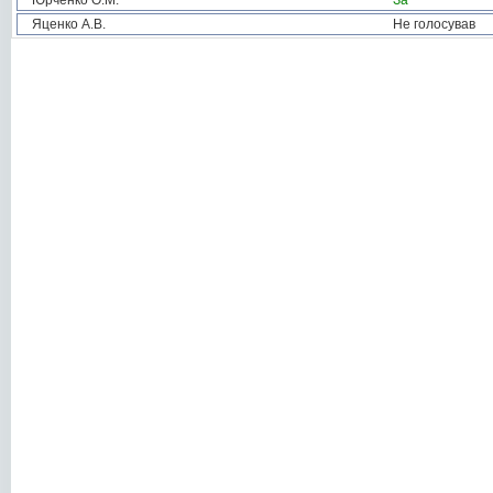
Юрченко О.М.
За
Яценко А.В.
Не голосував