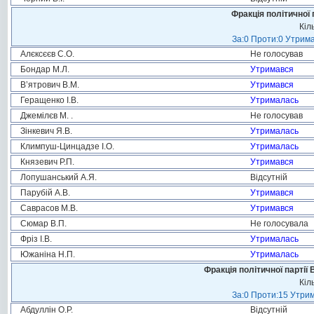
Фракція політичної 
Кіл
За:0 Проти:0 Утрима
Алєксєєв С.О.
Не голосував
Бондар М.Л.
Утримався
В’ятрович В.М.
Утримався
Геращенко І.В.
Утрималась
Джемілєв М. .
Не голосував
Зінкевич Я.В.
Утрималась
Климпуш-Цинцадзе І.О.
Утрималась
Князевич Р.П.
Утримався
Лопушанський А.Я.
Відсутній
Парубій А.В.
Утримався
Саврасов М.В.
Утримався
Сюмар В.П.
Не голосувала
Фріз І.В.
Утрималась
Южаніна Н.П.
Утрималась
Фракція політичної партії
Кіл
За:0 Проти:15 Утрим
Абдуллін О.Р.
Відсутній