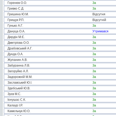
Горенюк О.О.
За
Гривко С.Д.
За
Гришина Ю.М.
Відсутня
Грищук Р.П.
Відсутній
Гунько А.Г.
За
Дануца О.А.
Утримався
Дирдін М.Є.
За
Дмитрієва О.О.
За
Драбовський А.Г.
За
Дунда О.А.
За
Жупанин А.В.
За
Забуранна Л.В.
За
Загоруйко А.Л.
За
Задорожній М.М.
За
Заславський Ю.І.
За
Здебський Ю.В.
За
Зуєв М.С.
За
Іонушас С.К.
За
Калаур І.Р.
За
Камельчук Ю.О.
За