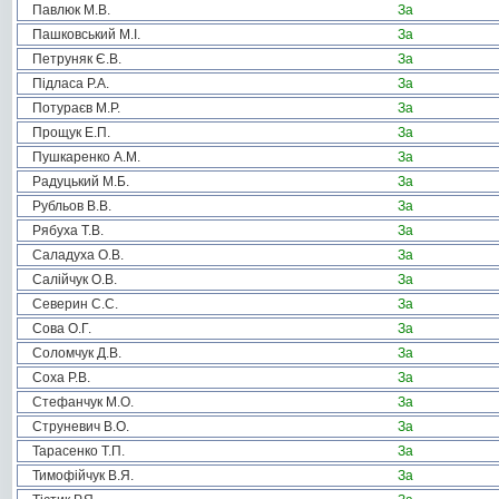
Павлюк М.В.
За
Пашковський М.І.
За
Петруняк Є.В.
За
Підласа Р.А.
За
Потураєв М.Р.
За
Прощук Е.П.
За
Пушкаренко А.М.
За
Радуцький М.Б.
За
Рубльов В.В.
За
Рябуха Т.В.
За
Саладуха О.В.
За
Салійчук О.В.
За
Северин С.С.
За
Сова О.Г.
За
Соломчук Д.В.
За
Соха Р.В.
За
Стефанчук М.О.
За
Струневич В.О.
За
Тарасенко Т.П.
За
Тимофійчук В.Я.
За