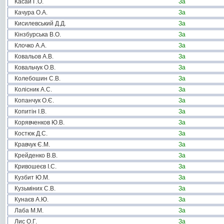
Касай Г.О.
За
Качура О.А.
За
Кисилевський Д.Д.
За
Кінзбурська В.О.
За
Клочко А.А.
За
Ковальов А.В.
За
Ковальчук О.В.
За
Колебошин С.В.
За
Колісник А.С.
За
Копанчук О.Є.
За
Копитін І.В.
За
Корявченков Ю.В.
За
Костюк Д.С.
За
Кравчук Є.М.
За
Крейденко В.В.
За
Кривошеєв І.С.
За
Кузбит Ю.М.
За
Кузьміних С.В.
За
Кунаєв А.Ю.
За
Лаба М.М.
За
Лис О.Г.
За