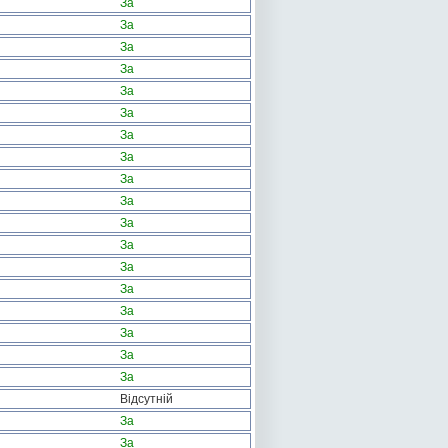
За
За
За
За
За
За
За
За
За
За
За
За
За
За
За
За
За
За
Відсутній
За
За