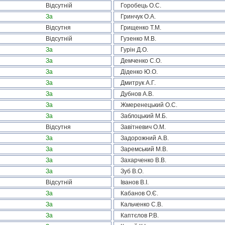
Відсутній
Горобець О.С.
За
Гринчук О.А.
Відсутня
Грищенко Т.М.
Відсутній
Гузенко М.В.
За
Гурін Д.О.
За
Демченко С.О.
За
Діденко Ю.О.
За
Дмитрук А.Г.
За
Дубнов А.В.
За
Жмеренецький О.С.
За
Заблоцький М.Б.
Відсутня
Завітневич О.М.
За
Задорожний А.В.
За
Заремський М.В.
За
Захарченко В.В.
За
Зуб В.О.
Відсутній
Іванов В.І.
За
Кабанов О.Є.
За
Кальченко С.В.
За
Каптєлов Р.В.