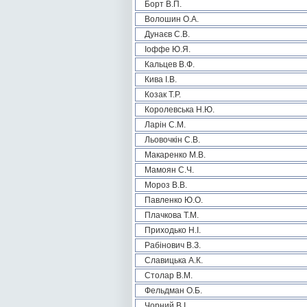
Борт В.П.
Волошин О.А.
Дунаєв С.В.
Іоффе Ю.Я.
Кальцев В.Ф.
Кива І.В.
Козак Т.Р.
Королевська Н.Ю.
Ларін С.М.
Льовочкін С.В.
Макаренко М.В.
Мамоян С.Ч.
Мороз В.В.
Павленко Ю.О.
Плачкова Т.М.
Приходько Н.І.
Рабінович В.З.
Славицька А.К.
Столар В.М.
Фельдман О.Б.
Чорний В.І.