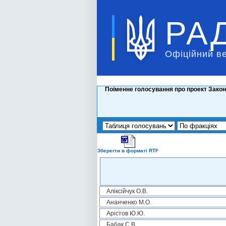
РА
Офіційний в
Поіменне голосування про проект Закону
Зберегти в форматі RTF
Аліксійчук О.В.
Ананченко М.О.
Арістов Ю.Ю.
Бабак С.В.