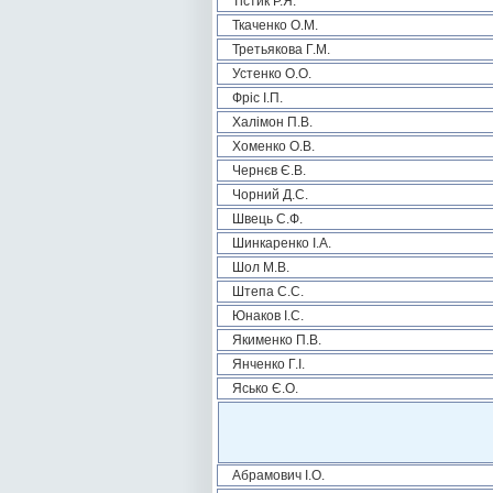
Тістик Р.Я.
Ткаченко О.М.
Третьякова Г.М.
Устенко О.О.
Фріс І.П.
Халімон П.В.
Хоменко О.В.
Чернєв Є.В.
Чорний Д.С.
Швець С.Ф.
Шинкаренко І.А.
Шол М.В.
Штепа С.С.
Юнаков І.С.
Якименко П.В.
Янченко Г.І.
Ясько Є.О.
Абрамович І.О.