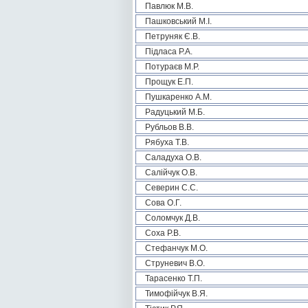
Павлюк М.В.
Пашковський М.І.
Петруняк Є.В.
Підласа Р.А.
Потураєв М.Р.
Прощук Е.П.
Пушкаренко А.М.
Радуцький М.Б.
Рубльов В.В.
Рябуха Т.В.
Саладуха О.В.
Салійчук О.В.
Северин С.С.
Сова О.Г.
Соломчук Д.В.
Соха Р.В.
Стефанчук М.О.
Струневич В.О.
Тарасенко Т.П.
Тимофійчук В.Я.