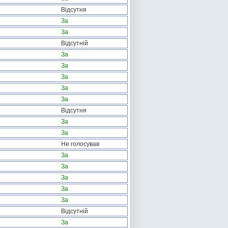
Відсутня
За
За
Відсутній
За
За
За
За
За
Відсутня
За
За
Не голосував
За
За
За
За
За
Відсутній
За