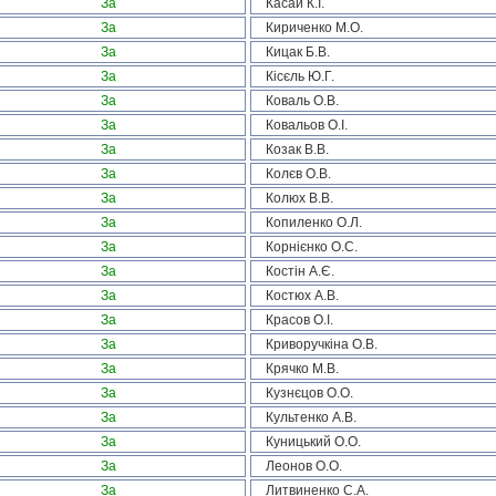
За
Касай К.І.
За
Кириченко М.О.
За
Кицак Б.В.
За
Кісєль Ю.Г.
За
Коваль О.В.
За
Ковальов О.І.
За
Козак В.В.
За
Колєв О.В.
За
Колюх В.В.
За
Копиленко О.Л.
За
Корнієнко О.С.
За
Костін А.Є.
За
Костюх А.В.
За
Красов О.І.
За
Криворучкіна О.В.
За
Крячко М.В.
За
Кузнєцов О.О.
За
Культенко А.В.
За
Куницький О.О.
За
Леонов О.О.
За
Литвиненко С.А.