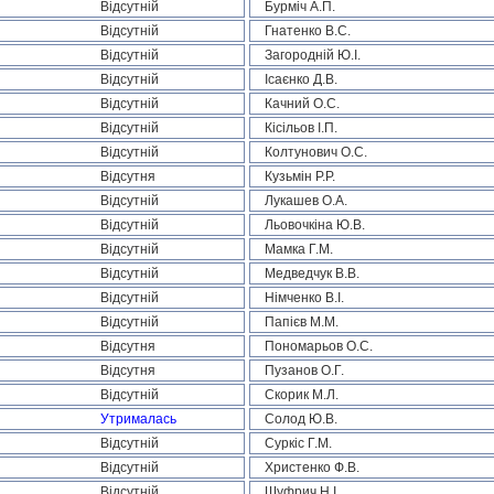
Відсутній
Бурміч А.П.
Відсутній
Гнатенко В.С.
Відсутній
Загородній Ю.І.
Відсутній
Ісаєнко Д.В.
Відсутній
Качний О.С.
Відсутній
Кісільов І.П.
Відсутній
Колтунович О.С.
Відсутня
Кузьмін Р.Р.
Відсутній
Лукашев О.А.
Відсутній
Льовочкіна Ю.В.
Відсутній
Мамка Г.М.
Відсутній
Медведчук В.В.
Відсутній
Німченко В.І.
Відсутній
Папієв М.М.
Відсутня
Пономарьов О.С.
Відсутня
Пузанов О.Г.
Відсутній
Скорик М.Л.
Утрималась
Солод Ю.В.
Відсутній
Суркіс Г.М.
Відсутній
Христенко Ф.В.
Відсутній
Шуфрич Н.І.