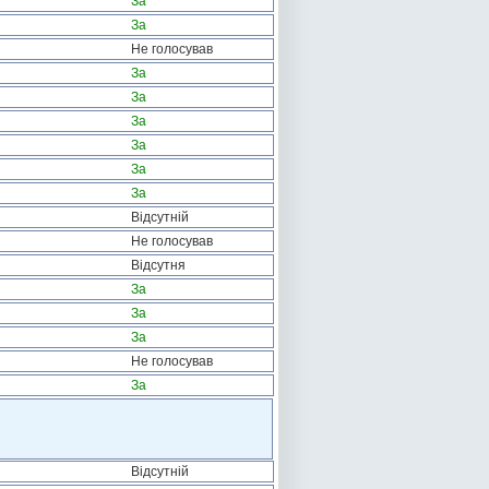
За
За
Не голосував
За
За
За
За
За
За
Відсутній
Не голосував
Відсутня
За
За
За
Не голосував
За
Відсутній