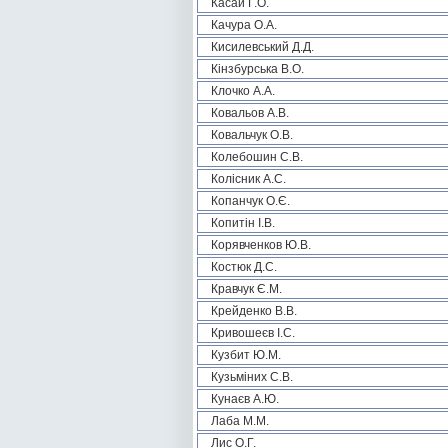
Касай Г.О.
Качура О.А.
Кисилевський Д.Д.
Кінзбурська В.О.
Клочко А.А.
Ковальов А.В.
Ковальчук О.В.
Колебошин С.В.
Колісник А.С.
Копанчук О.Є.
Копитін І.В.
Корявченков Ю.В.
Костюк Д.С.
Кравчук Є.М.
Крейденко В.В.
Кривошеєв І.С.
Кузбит Ю.М.
Кузьміних С.В.
Кунаєв А.Ю.
Лаба М.М.
Лис О.Г.