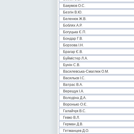
Бакумов О.С.
Безгін В.Ю.
Беленюк Ж.В.
Боблях А.Р.
Богуцька Є.П.
Бондар Г.В.
Борзова І.Н.
Брагар Є.В.
Буймістер Л.А.
Бунін С.В.
Василевська-Смаглюк О.М.
Васильєв І.С.
Ватрас В.А.
Верещук І.А.
Володіна Д.А.
Воронько О.Є.
Галайчук В.С.
Гевко В.Л.
Герман Д.В.
Гетманцев Д.О.