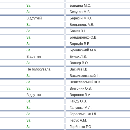
За
Бардіна М.О.
За
Безугла М.В.
Відсутній
Березін М.Ю.
За
Богданець А.В.
За
Божик В.І.
За
Бондаренко О.В.
За
Бородін В.В.
За
Бужанський М.А.
Відсутня
Булах Л.В.
За
Вагнєр В.О.
Не голосувала
Василів І.В.
За
Васильковський І.І.
За
Веніславський Ф.В.
За
Вінтоняк О.В.
Відсутня
Воронов В.А.
За
Гайду О.В.
За
Галушко М.Л.
За
Герасименко І.Л.
За
Герус А.М.
За
Горбенко Р.О.