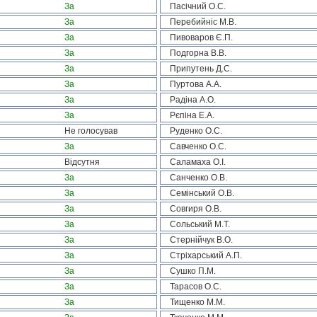
За
Пасічний О.С.
За
Перебийніс М.В.
За
Пивоваров Є.П.
За
Подгорна В.В.
За
Припутень Д.С.
За
Пуртова А.А.
За
Радіна А.О.
За
Рєпіна Е.А.
Не голосував
Руденко О.С.
За
Савченко О.С.
Відсутня
Саламаха О.І.
За
Санченко О.В.
За
Семінський О.В.
За
Совгиря О.В.
За
Сольський М.Т.
За
Стернійчук В.О.
За
Стріхарський А.П.
За
Сушко П.М.
За
Тарасов О.С.
За
Тищенко М.М.