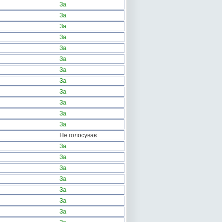
За
За
За
За
За
За
За
За
За
За
За
За
Не голосував
За
За
За
За
За
За
За