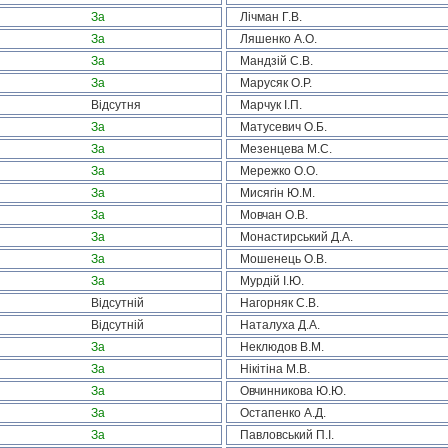
За
Лічман Г.В.
За
Ляшенко А.О.
За
Мандзій С.В.
За
Марусяк О.Р.
Відсутня
Марчук І.П.
За
Матусевич О.Б.
За
Мезенцева М.С.
За
Мережко О.О.
За
Мисягін Ю.М.
За
Мовчан О.В.
За
Монастирський Д.А.
За
Мошенець О.В.
За
Мурдій І.Ю.
Відсутній
Нагорняк С.В.
Відсутній
Наталуха Д.А.
За
Неклюдов В.М.
За
Нікітіна М.В.
За
Овчинникова Ю.Ю.
За
Остапенко А.Д.
За
Павловський П.І.