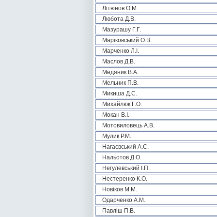
Літвінов О.М.
Любота Д.В.
Мазурашу Г.Г.
Маріковський О.В.
Марченко Л.І.
Маслов Д.В.
Медяник В.А.
Мельник П.В.
Микиша Д.С.
Михайлюк Г.О.
Мокан В.І.
Мотовиловець А.В.
Мулик Р.М.
Нагаєвський А.С.
Нальотов Д.О.
Негулевський І.П.
Нестеренко К.О.
Новіков М.М.
Одарченко А.М.
Павліш П.В.