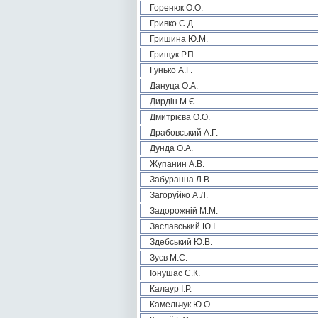
Горенюк О.О.
Гривко С.Д.
Гришина Ю.М.
Грищук Р.П.
Гунько А.Г.
Дануца О.А.
Дирдін М.Є.
Дмитрієва О.О.
Драбовський А.Г.
Дунда О.А.
Жупанин А.В.
Забуранна Л.В.
Загоруйко А.Л.
Задорожній М.М.
Заславський Ю.І.
Здебський Ю.В.
Зуєв М.С.
Іонушас С.К.
Калаур І.Р.
Камельчук Ю.О.