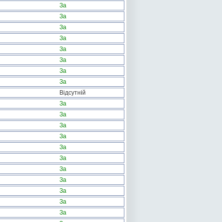
За
За
За
За
За
За
За
За
Відсутній
За
За
За
За
За
За
За
За
За
За
За