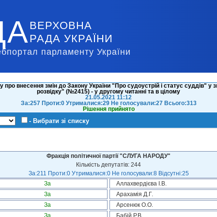
ДА
ВЕРХОВНА
РАДА УКРАЇНИ
ебпортал парламенту України
 про внесення змін до Закону України "Про судоустрій і статус суддів" у з
розвідку" (№2415) - у другому читанні та в цілому
21.05.2021 11:12
За:257 Проти:0 Утрималися:29 Не голосували:27 Всього:313
Рішення прийнято
- Вибрати зі списку
Фракція політичної партії "СЛУГА НАРОДУ"
Кількість депутатів: 244
За:211 Проти:0 Утрималися:0 Не голосували:8 Відсутні:25
За
Аллахвердієва І.В.
За
Арахамія Д.Г.
За
Арсенюк О.О.
За
Бабій Р.В.