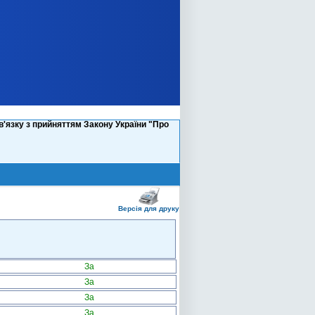
в'язку з прийняттям Закону України "Про
Версія для друку
За
За
За
За