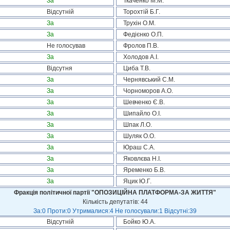
За
Ткаченко М.М.
Відсутній
Торохтій Б.Г.
За
Трухін О.М.
За
Федієнко О.П.
Не голосував
Фролов П.В.
За
Холодов А.І.
Відсутня
Циба Т.В.
За
Чернявський С.М.
За
Чорноморов А.О.
За
Шевченко Є.В.
За
Шипайло О.І.
За
Шпак Л.О.
За
Шуляк О.О.
За
Юраш С.А.
За
Яковлєва Н.І.
За
Яременко Б.В.
За
Яцик Ю.Г.
Фракція політичної партії "ОПОЗИЦІЙНА ПЛАТФОРМА-ЗА ЖИТТЯ"
Кількість депутатів: 44
За:0 Проти:0 Утрималися:4 Не голосували:1 Відсутні:39
Відсутній
Бойко Ю.А.