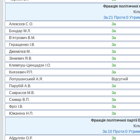
Фракція політичної 
Кіл
За:21 Проти:0 Утрим
Алєксєєв С.О.
За
Бондар М.Л.
За
В’ятрович В.М.
За
Геращенко І.В.
За
Джемілєв М. .
За
Зінкевич Я.В.
За
Климпуш-Цинцадзе І.О.
За
Князевич Р.П.
За
Лопушанський А.Я.
Відсутній
Парубій А.В.
За
Саврасов М.В.
За
Сюмар В.П.
За
Фріз І.В.
За
Южаніна Н.П.
За
Фракція політичної партії
Кіл
За:10 Проти:0 Утрима
Абдуллін О.Р.
За