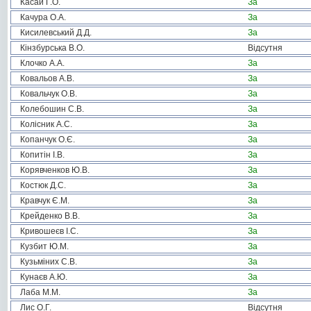
Касай Г.О.
За
Качура О.А.
За
Кисилевський Д.Д.
За
Кінзбурська В.О.
Відсутня
Клочко А.А.
За
Ковальов А.В.
За
Ковальчук О.В.
За
Колебошин С.В.
За
Колісник А.С.
За
Копанчук О.Є.
За
Копитін І.В.
За
Корявченков Ю.В.
За
Костюк Д.С.
За
Кравчук Є.М.
За
Крейденко В.В.
За
Кривошеєв І.С.
За
Кузбит Ю.М.
За
Кузьміних С.В.
За
Кунаєв А.Ю.
За
Лаба М.М.
За
Лис О.Г.
Відсутня