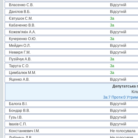
Власенко С.В.
Відсутній
Данілов В.Б.
Відсутній
Євтушок С.М.
За
Кабаченко В.В.
За
Кожем’якін А.А.
Відсутній
Кучеренко О.Ю.
За
Мейдич О.Л.
Відсутній
Немиря Г.М.
Відсутній
Пузійчук А.В.
За
Тарута С.О.
За
Цимбалюк М.М.
За
Яценко А.В.
Відсутній
Депутатська 
Кіл
За:7 Проти:0 Утрим
Балога В.І.
Відсутній
Бондар В.В.
Відсутній
Гузь І.В.
Відсутній
Івахів С.П.
Відсутній
Констанкевич І.М.
Не голосувала
Лубінець Д.В.
Не голосував