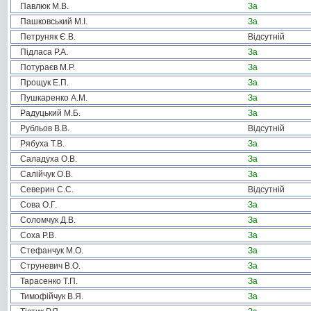
Павлюк М.В.
За
Пашковський М.І.
За
Петруняк Є.В.
Відсутній
Підласа Р.А.
За
Потураєв М.Р.
За
Прощук Е.П.
За
Пушкаренко А.М.
За
Радуцький М.Б.
За
Рубльов В.В.
Відсутній
Рябуха Т.В.
За
Саладуха О.В.
За
Салійчук О.В.
За
Северин С.С.
Відсутній
Сова О.Г.
За
Соломчук Д.В.
За
Соха Р.В.
За
Стефанчук М.О.
За
Струневич В.О.
За
Тарасенко Т.П.
За
Тимофійчук В.Я.
За