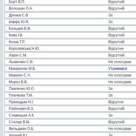
Борт В.П.
Відсутній
Волошин О.А.
Відсутній
Дунаєв С.В.
За
Іоффе Ю.Я.
За
Кальцев В.Ф.
Відсутній
Кива І.В.
Відсутній
Козак Т.Р.
Відсутній
Королевська Н.Ю.
Відсутня
Ларін С.М.
Відсутній
Льовочкін С.В.
Не голосував
Макаренко М.В.
Утримався
Мамоян С.Ч.
Не голосував
Мороз В.В.
Не голосував
Павленко Ю.О.
За
Плачкова Т.М.
За
Приходько Н.І.
Відсутня
Рабінович В.З.
Відсутній
Славицька А.К.
За
Столар В.М.
Відсутній
Фельдман О.Б.
Не голосував
Чорний В.І.
За