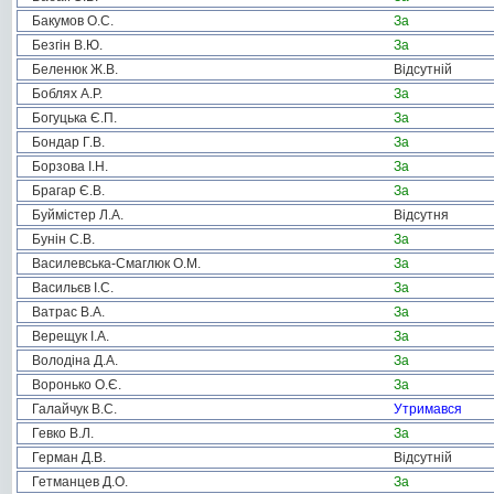
Бакумов О.С.
За
Безгін В.Ю.
За
Беленюк Ж.В.
Відсутній
Боблях А.Р.
За
Богуцька Є.П.
За
Бондар Г.В.
За
Борзова І.Н.
За
Брагар Є.В.
За
Буймістер Л.А.
Відсутня
Бунін С.В.
За
Василевська-Смаглюк О.М.
За
Васильєв І.С.
За
Ватрас В.А.
За
Верещук І.А.
За
Володіна Д.А.
За
Воронько О.Є.
За
Галайчук В.С.
Утримався
Гевко В.Л.
За
Герман Д.В.
Відсутній
Гетманцев Д.О.
За