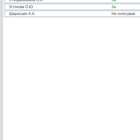
Стефанишина О.А.
За
Устінова О.Ю.
За
Шараськін А.А.
Не голосував