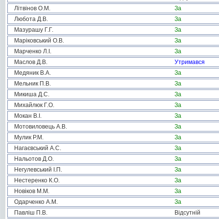
Літвінов О.М.
За
Любота Д.В.
За
Мазурашу Г.Г.
За
Маріковський О.В.
За
Марченко Л.І.
За
Маслов Д.В.
Утримався
Медяник В.А.
За
Мельник П.В.
За
Микиша Д.С.
За
Михайлюк Г.О.
За
Мокан В.І.
За
Мотовиловець А.В.
За
Мулик Р.М.
За
Нагаєвський А.С.
За
Нальотов Д.О.
За
Негулевський І.П.
За
Нестеренко К.О.
За
Новіков М.М.
За
Одарченко А.М.
За
Павліш П.В.
Відсутній