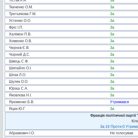
Тістик Р.Я.
За
Ткаченко О.М.
За
Третьякова Г.М.
За
Устенко О.О.
За
Фріс І.П.
За
Халімон П.В.
За
Хоменко О.В.
За
Чернєв Є.В.
За
Чорний Д.С.
За
Швець С.Ф.
За
Шипайло О.І.
За
Шпак Л.О.
За
Шуляк О.О.
За
Юраш С.А.
За
Яковлєва Н.І.
За
Яременко Б.В.
Утримався
Яцик Ю.Г.
За
Фракція політичної пар
Кіл
За:16 Проти:0 Утрима
Абрамович І.О.
Не голосував