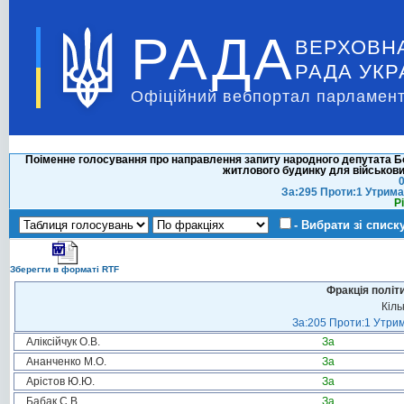
РАДА
ВЕРХОВН
РАДА УКР
Офіційний вебпортал парламент
Поіменне голосування про направлення запиту народного депутата Бо
житлового будинку для військових
0
За:295 Проти:1 Утрима
Р
- Вибрати зі списк
Зберегти в форматі RTF
Фракція політ
Кіль
За:205 Проти:1 Утрим
Аліксійчук О.В.
За
Ананченко М.О.
За
Арістов Ю.Ю.
За
Бабак С.В.
За