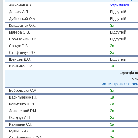
Аксьонов А.А.
Утримався
Деркач А.Л.
Відсутній
Дубінський О.А.
Відсутній
Кондратюк О.К.
За
Магера С.В.
Відсутній
Новинський В.В.
Відсутній
Савчук О.В.
За
Стефанчук Р.О.
За
Шенцев Д.О.
Відсутній
Юрченко О.М.
За
Фракція п
Кіл
За:16 Проти:0 Утрим
Бобровська С.А.
За
Васильченко Г.І.
За
Клименко Ю.Л.
За
Лозинський Р.М.
За
Осадчук А.П.
За
Рахманін С.І.
За
Рущишин Я.І.
За