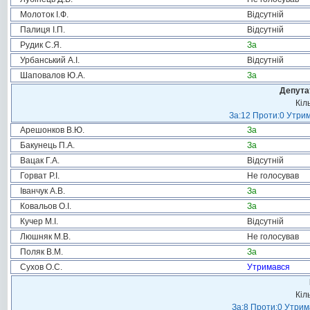
Молоток І.Ф.
Відсутній
Палиця І.П.
Відсутній
Рудик С.Я.
За
Урбанський А.І.
Відсутній
Шаповалов Ю.А.
За
Депута
Кіл
За:12 Проти:0 Утрим
Арешонков В.Ю.
За
Бакунець П.А.
За
Вацак Г.А.
Відсутній
Горват Р.І.
Не голосував
Іванчук А.В.
За
Ковальов О.І.
За
Кучер М.І.
Відсутній
Люшняк М.В.
Не голосував
Поляк В.М.
За
Сухов О.С.
Утримався
Кіл
За:8 Проти:0 Утрим