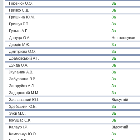
Горенюк О.О.
За
Гривко С.Д.
За
Гришина Ю.М.
За
Грищук Р.П.
За
Гунько А.Г.
За
Дануца О.А.
Не голосував
Дирдін М.Є.
За
Дмитрієва О.О.
За
Драбовський А.Г.
За
Дунда О.А.
За
Жупанин А.В.
За
Забуранна Л.В.
За
Загоруйко А.Л.
За
Задорожній М.М.
За
Заславський Ю.І.
Відсутній
Здебський Ю.В.
За
Зуєв М.С.
За
Іонушас С.К.
За
Калаур І.Р.
Відсутній
Камельчук Ю.О.
За