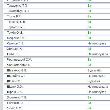
Струневич В.О.
За
Тарасенко Т.П.
За
Тимофійчук В.Я.
За
Тістик Р.Я.
За
Ткаченко О.В.
За
Торохтій Б.Г.
За
Трухін О.М.
За
Федієнко О.П.
За
Фролов П.В.
Не голосував
Холодов А.І.
За
Циба Т.В.
Не голосувала
Чернявський С.М.
За
Чорноморов А.О.
За
Шевченко Є.В.
Відсутній
Шипайло О.І.
Не голосував
Шпак Л.О.
Відсутня
Шуляк О.О.
Не голосувала
Юраш С.А.
Не голосував
Якименко П.В.
За
Янченко Г.І.
За
Ясько Є.О.
За