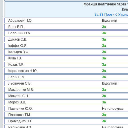
Фракція політичної пар
Кіл
За:33 Проти:0 Утрим
Абрамович І.О.
Відсутній
Борт В.П.
За
Волошин О.А.
За
Дунаєв С.В.
За
Іоффе Ю.Я.
За
Кальцев В.Ф.
За
Кива І.В.
За
Козак Т.Р.
За
Королевська Н.Ю.
За
Ларін С.М.
За
Льовочкін С.В.
Відсутній
Макаренко М.В.
За
Мамоян С.Ч.
За
Мороз В.В.
За
Павленко Ю.О.
Не голосував
Плачкова Т.М.
За
Приходько Н.І.
За
Рабінович В.З.
Не голосував