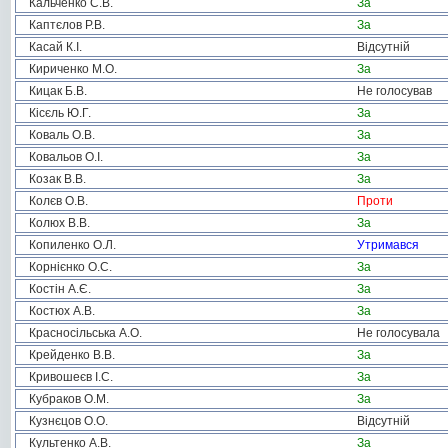
Кальченко С.В.
За
Каптєлов Р.В.
За
Касай К.І.
Відсутній
Кириченко М.О.
За
Кицак Б.В.
Не голосував
Кісєль Ю.Г.
За
Коваль О.В.
За
Ковальов О.І.
За
Козак В.В.
За
Колєв О.В.
Проти
Колюх В.В.
За
Копиленко О.Л.
Утримався
Корнієнко О.С.
За
Костін А.Є.
За
Костюх А.В.
За
Красносільська А.О.
Не голосувала
Крейденко В.В.
За
Кривошеєв І.С.
За
Кубраков О.М.
За
Кузнєцов О.О.
Відсутній
Культенко А.В.
За