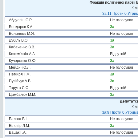
Фракція політичної партії
Кіл
За:11 Проти:0 Утрим
Абдуллін О.Р.
Не голосував
Бондарєв К.А.
За
Волинець М.Я.
Не голосував
Дубіль В.О.
За
Кабаченко В.В.
За
Кожем’якін А.А.
Відсутній
Кучеренко О.Ю.
За
Мейдич О.Л.
Не голосував
Немиря Г.М.
За
Пузійчук А.В.
За
Тарута С.О.
Відсутній
Цимбалюк М.М.
За
Депутатсь
Кіл
За:9 Проти:0 Утрима
Балога В.І.
Не голосував
Білозір Л.М.
За
Вацак Г.А.
Не голосував