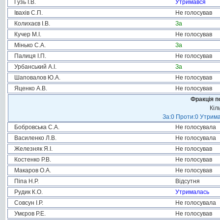
Гузь І.В.
Утримався
Івахів С.П.
Не голосував
Колихаєв І.В.
За
Кучер М.І.
Не голосував
Мінько С.А.
За
Палиця І.П.
Не голосував
Урбанський А.І.
За
Шаповалов Ю.А.
Не голосував
Яценко А.В.
Не голосував
Фракція п
Кіл
За:0 Проти:0 Утрима
Бобровська С.А.
Не голосувала
Василенко Л.В.
Не голосувала
Железняк Я.І.
Не голосував
Костенко Р.В.
Не голосував
Макаров О.А.
Не голосував
Піпа Н.Р.
Відсутня
Рудик К.О.
Утрималась
Совсун І.Р.
Не голосувала
Умєров Р.Е.
Не голосував