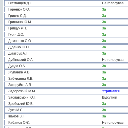
Гетманцев Д.О.
Не голосував
Горенюк О.О.
За
Гривко С.Д.
За
Гришина Ю.М.
За
Грищук Р.П.
За
Гурін Д.О.
За
Демченко С.О.
За
Діденко Ю.О.
За
Дмитрук А.Г.
За
Дубінський О.А.
Не голосував
Дунда О.А.
За
Жупанин А.В.
За
Забуранна Л.В.
За
Загоруйко А.Л.
За
Задорожній М.М.
Утримався
Заславський Ю.І.
Відсутній
Здебський Ю.В.
За
Зуєв М.С.
За
Іванов В.І.
За
Кабанов О.Є.
Не голосував