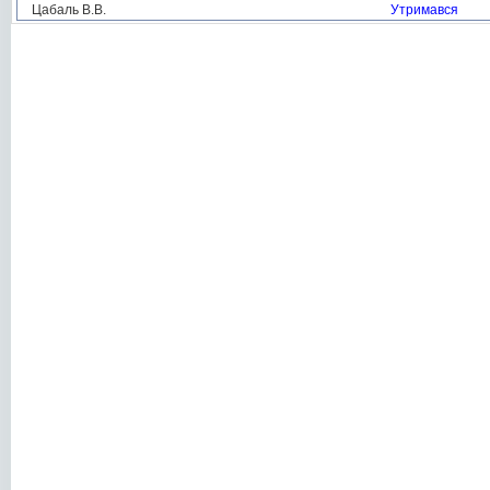
Цабаль В.В.
Утримався