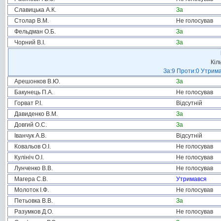
Славицька А.К.
За
Столар В.М.
Не голосував
Фельдман О.Б.
За
Чорний В.І.
За
Кіл
За:9 Проти:0 Утрима
Арешонков В.Ю.
За
Бакунець П.А.
Не голосував
Горват Р.І.
Відсутній
Давиденко В.М.
За
Довгий О.С.
За
Іванчук А.В.
Відсутній
Ковальов О.І.
Не голосував
Кулініч О.І.
Не голосував
Лунченко В.В.
Не голосував
Магера С.В.
Утримався
Молоток І.Ф.
Не голосував
Петьовка В.В.
За
Разумков Д.О.
Не голосував