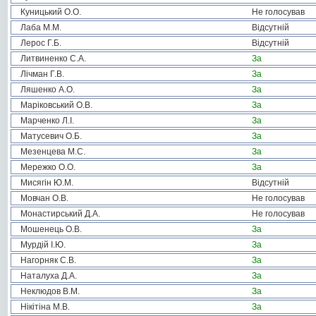
Куницький О.О.
Не голосував
Лаба М.М.
Відсутній
Лерос Г.Б.
Відсутній
Литвиненко С.А.
За
Лічман Г.В.
За
Ляшенко А.О.
За
Маріковський О.В.
За
Марченко Л.І.
За
Матусевич О.Б.
За
Мезенцева М.С.
За
Мережко О.О.
За
Мисягін Ю.М.
Відсутній
Мовчан О.В.
Не голосував
Монастирський Д.А.
Не голосував
Мошенець О.В.
За
Мурдій І.Ю.
За
Нагорняк С.В.
За
Наталуха Д.А.
За
Неклюдов В.М.
За
Нікітіна М.В.
За