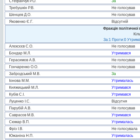
Стефанчук Р.О.
За
Требушкін Р.В.
Не голосував
Шенцев Д.О.
Не голосував
Яковенко Є.Г.
Відсутній
Фракція політичної 
Кіл
За:1 Проти:0 Утрима
Алєксєєв С.О.
Не голосував
Бондар М.Л.
Утримався
Герасимов А.В.
Не голосував
Гончаренко О.О.
Не голосував
Забродський М.В.
За
Іонова М.М.
Утрималась
Княжицький М.Л.
Утримався
Кубів С.І.
Утримався
Луценко І.С.
Відсутня
Парубій А.В.
Не голосував
Саврасов М.В.
Утримався
Сюмар В.П.
Утрималась
Фріз І.В.
Не голосувала
Южаніна Н.П.
Утрималась