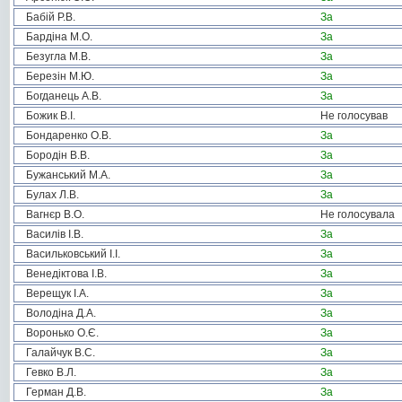
Бабій Р.В.
За
Бардіна М.О.
За
Безугла М.В.
За
Березін М.Ю.
За
Богданець А.В.
За
Божик В.І.
Не голосував
Бондаренко О.В.
За
Бородін В.В.
За
Бужанський М.А.
За
Булах Л.В.
За
Вагнєр В.О.
Не голосувала
Василів І.В.
За
Васильковський І.І.
За
Венедіктова І.В.
За
Верещук І.А.
За
Володіна Д.А.
За
Воронько О.Є.
За
Галайчук В.С.
За
Гевко В.Л.
За
Герман Д.В.
За