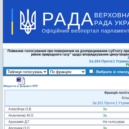
РАДА
ВЕРХОВН
РАДА УКР
Офіційний вебпортал парламент
Поіменне голосування про повернення на доопрацювання суб'єкту прав
ринок природного газу" щодо впорядкування ціноутворен
3
За:264 Проти:1 Утрима
Р
- Вибрати зі списк
Зберегти в форматі RTF
Фракція політ
Кіль
За:201 Проти:1 Утрима
Аліксійчук О.В.
За
Ананченко М.О.
За
Арахамія Д.Г.
Не голосував
Арсенюк О.О.
За