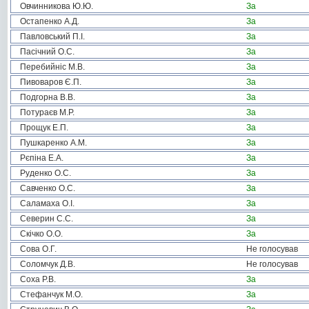
Овчинникова Ю.Ю.
За
Остапенко А.Д.
За
Павловський П.І.
За
Пасічний О.С.
За
Перебийніс М.В.
За
Пивоваров Є.П.
За
Подгорна В.В.
За
Потураєв М.Р.
За
Прощук Е.П.
За
Пушкаренко А.М.
За
Рєпіна Е.А.
За
Руденко О.С.
За
Савченко О.С.
За
Саламаха О.І.
За
Северин С.С.
За
Скічко О.О.
За
Сова О.Г.
Не голосував
Соломчук Д.В.
Не голосував
Соха Р.В.
За
Стефанчук М.О.
За