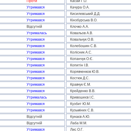
Проти
Касай Г.О.
Утримався
Качура О.А.
Утримався
Кисилевський Д.Д.
Утримався
Кінзбурська В.О.
Відсутній
Клочко А.А.
Утрималась
Ковальов А.В.
Утримався
Ковальчук О.В.
Утримався
Колебошин С.В.
Утримався
Колісник А.С.
Утримався
Копанчук О.Є.
Утримався
Копитін І.В.
Утримався
Корявченков Ю.В.
Утримався
Костюк Д.С.
Утримався
Кравчук Є.М.
Утримався
Крейденко В.В.
Утрималась
Кривошеєв І.С.
Утримався
Кузбит Ю.М.
Утримався
Кузьміних С.В.
Відсутній
Кунаєв А.Ю.
Відсутній
Лаба М.М.
Утримався
Лис О.Г.