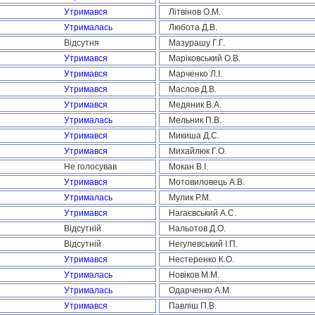
Утримався
Літвінов О.М.
Утрималась
Любота Д.В.
Відсутня
Мазурашу Г.Г.
Утримався
Маріковський О.В.
Утримався
Марченко Л.І.
Утримався
Маслов Д.В.
Утримався
Медяник В.А.
Утрималась
Мельник П.В.
Утримався
Микиша Д.С.
Утримався
Михайлюк Г.О.
Не голосував
Мокан В.І.
Утримався
Мотовиловець А.В.
Утрималась
Мулик Р.М.
Утримався
Нагаєвський А.С.
Відсутній
Нальотов Д.О.
Відсутній
Негулевський І.П.
Утримався
Нестеренко К.О.
Утрималась
Новіков М.М.
Утрималась
Одарченко А.М.
Утримався
Павліш П.В.