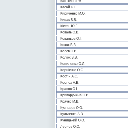
Каптєлов Р.В.
Касай К.І.
Кириченко М.О.
Кицак Б.В.
Кісєль Ю.Г.
Коваль О.В.
Ковальов О.І.
Козак В.В.
Колєв О.В.
Колюх В.В.
Копиленко О.Л.
Корнієнко О.С.
Костін А.Є.
Костюх А.В.
Красов О.І.
Криворучкіна О.В.
Крячко М.В.
Кузнєцов О.О.
Культенко А.В.
Куницький О.О.
Леонов О.О.