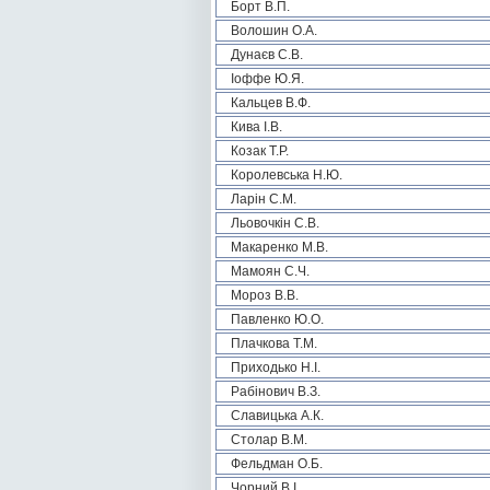
Борт В.П.
Волошин О.А.
Дунаєв С.В.
Іоффе Ю.Я.
Кальцев В.Ф.
Кива І.В.
Козак Т.Р.
Королевська Н.Ю.
Ларін С.М.
Льовочкін С.В.
Макаренко М.В.
Мамоян С.Ч.
Мороз В.В.
Павленко Ю.О.
Плачкова Т.М.
Приходько Н.І.
Рабінович В.З.
Славицька А.К.
Столар В.М.
Фельдман О.Б.
Чорний В.І.