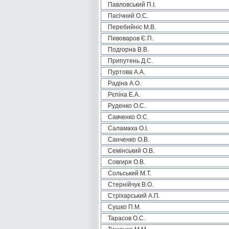
Павловський П.І.
Пасічний О.С.
Перебийніс М.В.
Пивоваров Є.П.
Подгорна В.В.
Припутень Д.С.
Пуртова А.А.
Радіна А.О.
Рєпіна Е.А.
Руденко О.С.
Савченко О.С.
Саламаха О.І.
Санченко О.В.
Семінський О.В.
Совгиря О.В.
Сольський М.Т.
Стернійчук В.О.
Стріхарський А.П.
Сушко П.М.
Тарасов О.С.