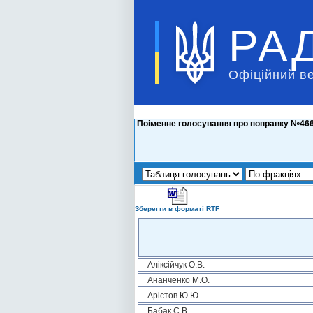
РА
Офіційний в
Поіменне голосування про поправку №466 
Зберегти в форматі RTF
Аліксійчук О.В.
Ананченко М.О.
Арістов Ю.Ю.
Бабак С.В.