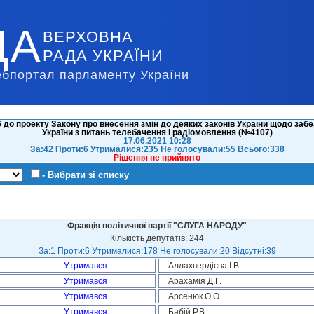
ДА
ВЕРХОВНА
РАДА УКРАЇНИ
ебпортал парламенту України
до проекту Закону про внесення змін до деяких законів України щодо заб
України з питань телебачення і радіомовлення (№4107)
17.06.2021 10:28
За:42 Проти:6 Утрималися:235 Не голосували:55 Всього:338
Рішення не прийнято
- Вибрати зі списку
Фракція політичної партії "СЛУГА НАРОДУ"
Кількість депутатів: 244
За:1 Проти:6 Утрималися:178 Не голосували:20 Відсутні:39
Утримався
Аллахвердієва І.В.
Утримався
Арахамія Д.Г.
Утримався
Арсенюк О.О.
Утримався
Бабій Р.В.