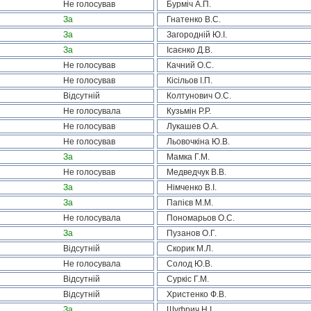
Не голосував
Бурміч А.П.
За
Гнатенко В.С.
За
Загородній Ю.І.
За
Ісаєнко Д.В.
Не голосував
Качний О.С.
Не голосував
Кісільов І.П.
Відсутній
Колтунович О.С.
Не голосувала
Кузьмін Р.Р.
Не голосував
Лукашев О.А.
Не голосував
Льовочкіна Ю.В.
За
Мамка Г.М.
Не голосував
Медведчук В.В.
За
Німченко В.І.
За
Папієв М.М.
Не голосувала
Пономарьов О.С.
За
Пузанов О.Г.
Відсутній
Скорик М.Л.
Не голосувала
Солод Ю.В.
Відсутній
Суркіс Г.М.
Відсутній
Христенко Ф.В.
За
Шуфрич Н.І.