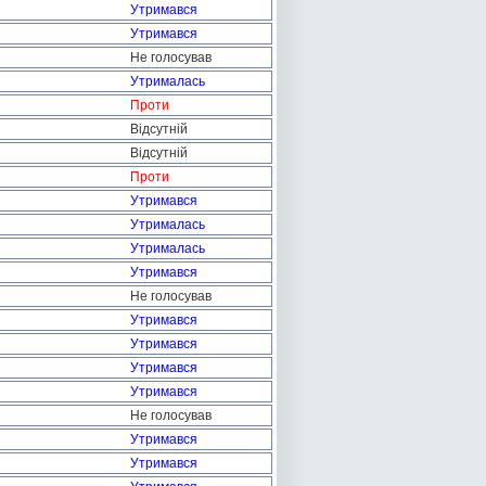
Утримався
Утримався
Не голосував
Утрималась
Проти
Відсутній
Відсутній
Проти
Утримався
Утрималась
Утрималась
Утримався
Не голосував
Утримався
Утримався
Утримався
Утримався
Не голосував
Утримався
Утримався