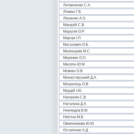
Литвиненко С.А.
Лічман Г.В.
Ляшенко А.О.
Мандзій С.В.
Марусяк О.Р.
Марчук І.П.
Матусевич О.Б.
Мезенцева М.С.
Мережко О.О.
Мисягін Ю.М.
Мовчан О.В.
Монастирський Д.А.
Мошенець О.В.
Мурдій І.Ю.
Нагорняк С.В.
Наталуха Д.А.
Неклюдов В.М.
Нікітіна М.В.
Овчинникова Ю.Ю.
Остапенко А.Д.