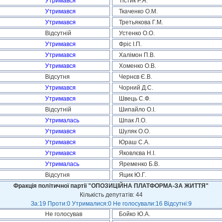
Утримався
Тістик Р.Я.
Утримався
Ткаченко О.М.
Утримався
Третьякова Г.М.
Відсутній
Устенко О.О.
Утримався
Фріс І.П.
Утримався
Халімон П.В.
Утримався
Хоменко О.В.
Відсутня
Чернєв Є.В.
Утримався
Чорний Д.С.
Утримався
Швець С.Ф.
Відсутній
Шипайло О.І.
Утрималась
Шпак Л.О.
Утримався
Шуляк О.О.
Утримався
Юраш С.А.
Утримався
Яковлєва Н.І.
Утрималась
Яременко Б.В.
Відсутня
Яцик Ю.Г.
Фракція політичної партії "ОПОЗИЦІЙНА ПЛАТФОРМА-ЗА ЖИТТЯ"
Кількість депутатів: 44
За:19 Проти:0 Утрималися:0 Не голосували:16 Відсутні:9
Не голосував
Бойко Ю.А.