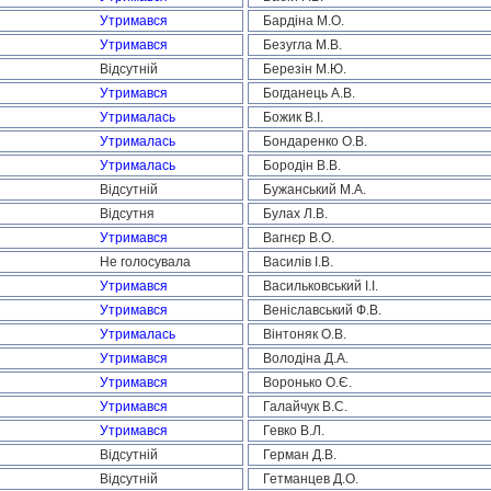
Утримався
Бардіна М.О.
Утримався
Безугла М.В.
Відсутній
Березін М.Ю.
Утримався
Богданець А.В.
Утрималась
Божик В.І.
Утрималась
Бондаренко О.В.
Утрималась
Бородін В.В.
Відсутній
Бужанський М.А.
Відсутня
Булах Л.В.
Утримався
Вагнєр В.О.
Не голосувала
Василів І.В.
Утримався
Васильковський І.І.
Утримався
Веніславський Ф.В.
Утрималась
Вінтоняк О.В.
Утримався
Володіна Д.А.
Утримався
Воронько О.Є.
Утримався
Галайчук В.С.
Утримався
Гевко В.Л.
Відсутній
Герман Д.В.
Відсутній
Гетманцев Д.О.