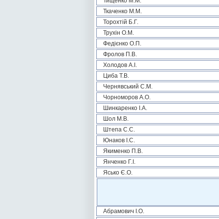
Тищенко М.М.
Ткаченко М.М.
Торохтій Б.Г.
Трухін О.М.
Федієнко О.П.
Фролов П.В.
Холодов А.І.
Циба Т.В.
Чернявський С.М.
Чорноморов А.О.
Шинкаренко І.А.
Шол М.В.
Штепа С.С.
Юнаков І.С.
Якименко П.В.
Янченко Г.І.
Ясько Є.О.
Абрамович І.О.