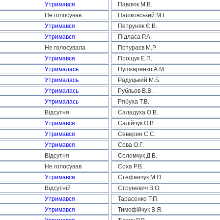
Утримався
Павлюк М.В.
Не голосував
Пашковський М.І.
Утримався
Петруняк Є.В.
Утримався
Підласа Р.А.
Не голосувала
Потураєв М.Р.
Утримався
Прощук Е.П.
Утрималась
Пушкаренко А.М.
Утрималась
Радуцький М.Б.
Утрималась
Рубльов В.В.
Утрималась
Рябуха Т.В.
Відсутня
Саладуха О.В.
Утримався
Салійчук О.В.
Утримався
Северин С.С.
Утримався
Сова О.Г.
Відсутня
Соломчук Д.В.
Не голосував
Соха Р.В.
Утримався
Стефанчук М.О.
Відсутній
Струневич В.О.
Утримався
Тарасенко Т.П.
Утримався
Тимофійчук В.Я.