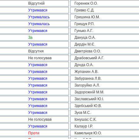
Відсутній
Горенюк О.О.
Утримався
Гривко С.Д.
Утрималась
Гришина Ю.М.
Утрималась
Грищук Р.П.
Утримався
Гунько А.Г.
За
Дануца О.А.
Утримався
Дирдін М.Є.
Відсутня
Дмитрієва О.О.
Не голосував
Драбовський А.Г.
Утримався
Дунда О.А.
Утримався
Жупанин А.В.
Утримався
Забуранна Л.В.
Утримався
Загоруйко А.Л.
Утримався
Задорожній М.М.
Утримався
Заславський Ю.І.
Утримався
Здебський Ю.В.
Утримався
Зуєв М.С.
Не голосував
Іонушас С.К.
Утримався
Калаур І.Р.
Проти
Камельчук Ю.О.