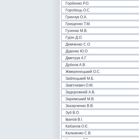
Горбенко Р.О.
Горобець О.С.
Гринчук О.А.
Грищенко Т.М.
Гузенко М.В.
Гурін Д.О.
Демченко С.О.
Діденко Ю.О.
Дмитрук А.Г.
Дубнов А.В.
Жмеренецький О.С.
Заблоцький М.Б.
Завітневич О.М.
Задорожний А.В.
Заремський М.В.
Захарченко В.В.
Зуб В.О.
Іванов В.І.
Кабанов О.Є.
Кальченко С.В.