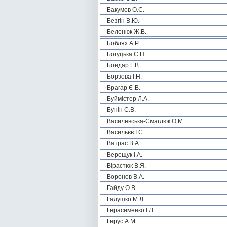
Бакумов О.С.
Безгін В.Ю.
Беленюк Ж.В.
Боблях А.Р.
Богуцька Є.П.
Бондар Г.В.
Борзова І.Н.
Брагар Є.В.
Буймістер Л.А.
Бунін С.В.
Василевська-Смаглюк О.М.
Васильєв І.С.
Ватрас В.А.
Верещук І.А.
Вірастюк В.Я.
Воронов В.А.
Гайду О.В.
Галушко М.Л.
Герасименко І.Л.
Герус А.М.