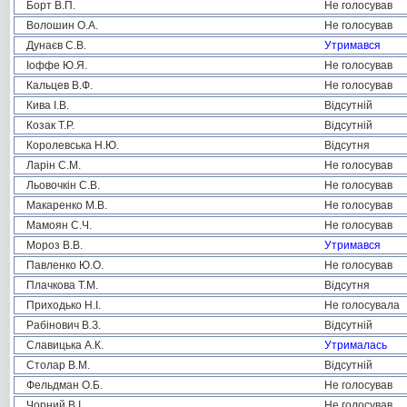
Борт В.П.
Не голосував
Волошин О.А.
Не голосував
Дунаєв С.В.
Утримався
Іоффе Ю.Я.
Не голосував
Кальцев В.Ф.
Не голосував
Кива І.В.
Відсутній
Козак Т.Р.
Відсутній
Королевська Н.Ю.
Відсутня
Ларін С.М.
Не голосував
Льовочкін С.В.
Не голосував
Макаренко М.В.
Не голосував
Мамоян С.Ч.
Не голосував
Мороз В.В.
Утримався
Павленко Ю.О.
Не голосував
Плачкова Т.М.
Відсутня
Приходько Н.І.
Не голосувала
Рабінович В.З.
Відсутній
Славицька А.К.
Утрималась
Столар В.М.
Відсутній
Фельдман О.Б.
Не голосував
Чорний В.І.
Не голосував