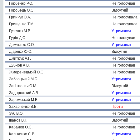
Горбенко Р.О.
Не голосував
Горобець О.С.
Відсутній
Гринчук О.А.
Не голосувала
Грищенко Т.М.
Не голосувала
Гузенко М.В.
Утримався
Гурін Д.О.
Не голосував
Демченко С.О.
Утримався
Діденко Ю.О.
Відсутня
Дмитрук А.Г.
Не голосував
Дубнов А.В.
Не голосував
Жмеренецький О.С.
Не голосував
Заблоцький М.Б.
Утримався
Завітневич О.М.
Відсутній
Задорожний А.В.
Утримався
Заремський М.В.
Утримався
Захарченко В.В.
Проти
Зуб В.О.
Не голосував
Іванов В.І.
Відсутній
Кабанов О.Є.
Не голосував
Кальченко С.В.
Утримався