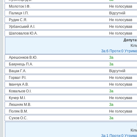
Молоток І.Ф.
Не голосував
Палиця І.П.
Відсутній
Рудик С.Я.
Не голосував
Урбанський А.І.
Не голосував
Шаповалов Ю.А.
Не голосував
Депута
Кіл
За:6 Проти:0 Утрима
Арешонков В.Ю.
За
Бакунець П.А.
За
Вацак Г.А.
Відсутній
Горват Р.І.
Не голосував
Іванчук А.В.
Не голосував
Ковальов О.І.
За
Кучер М.І.
Не голосував
Люшняк М.В.
За
Поляк В.М.
Не голосував
Сухов О.С.
За
Кіл
За:1 Проти:0 Утрима