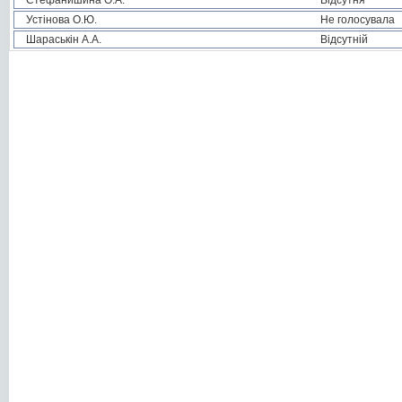
Стефанишина О.А.
Відсутня
Устінова О.Ю.
Не голосувала
Шараськін А.А.
Відсутній