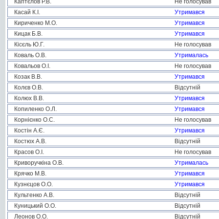
Каптєлов Р.В.
Не голосував
Касай К.І.
Утримався
Кириченко М.О.
Утримався
Кицак Б.В.
Утримався
Кісєль Ю.Г.
Не голосував
Коваль О.В.
Утрималась
Ковальов О.І.
Не голосував
Козак В.В.
Утримався
Колєв О.В.
Відсутній
Колюх В.В.
Утримався
Копиленко О.Л.
Утримався
Корнієнко О.С.
Не голосував
Костін А.Є.
Утримався
Костюх А.В.
Відсутній
Красов О.І.
Не голосував
Криворучкіна О.В.
Утрималась
Крячко М.В.
Утримався
Кузнєцов О.О.
Утримався
Культенко А.В.
Відсутній
Куницький О.О.
Відсутній
Леонов О.О.
Відсутній