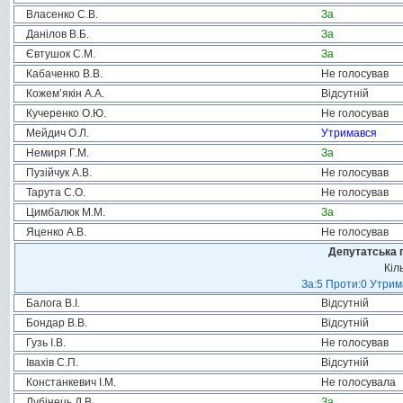
Власенко С.В.
За
Данілов В.Б.
За
Євтушок С.М.
За
Кабаченко В.В.
Не голосував
Кожем’якін А.А.
Відсутній
Кучеренко О.Ю.
Не голосував
Мейдич О.Л.
Утримався
Немиря Г.М.
За
Пузійчук А.В.
Не голосував
Тарута С.О.
Не голосував
Цимбалюк М.М.
За
Яценко А.В.
Не голосував
Депутатська 
Кіл
За:5 Проти:0 Утрим
Балога В.І.
Відсутній
Бондар В.В.
Відсутній
Гузь І.В.
Не голосував
Івахів С.П.
Відсутній
Констанкевич І.М.
Не голосувала
Лубінець Д.В.
За