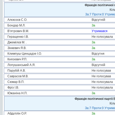
Фракція політичної 
Кіл
За:7 Проти:0 Утрима
Алєксєєв С.О.
Відсутній
Бондар М.Л.
За
В’ятрович В.М.
Утримався
Геращенко І.В.
Не голосувала
Джемілєв М. .
За
Зінкевич Я.В.
За
Климпуш-Цинцадзе І.О.
Відсутня
Князевич Р.П.
За
Лопушанський А.Я.
Відсутній
Парубій А.В.
Не голосував
Саврасов М.В.
Не голосував
Сюмар В.П.
Не голосувала
Фріз І.В.
Не голосувала
Южаніна Н.П.
За
Фракція політичної партії
Кіл
За:7 Проти:0 Утрима
Абдуллін О.Р.
За