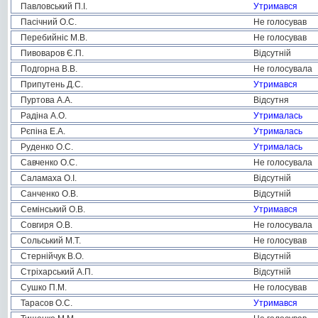
Павловський П.І.
Утримався
Пасічний О.С.
Не голосував
Перебийніс М.В.
Не голосував
Пивоваров Є.П.
Відсутній
Подгорна В.В.
Не голосувала
Припутень Д.С.
Утримався
Пуртова А.А.
Відсутня
Радіна А.О.
Утрималась
Рєпіна Е.А.
Утрималась
Руденко О.С.
Утрималась
Савченко О.С.
Не голосувала
Саламаха О.І.
Відсутній
Санченко О.В.
Відсутній
Семінський О.В.
Утримався
Совгиря О.В.
Не голосувала
Сольський М.Т.
Не голосував
Стернійчук В.О.
Відсутній
Стріхарський А.П.
Відсутній
Сушко П.М.
Не голосував
Тарасов О.С.
Утримався