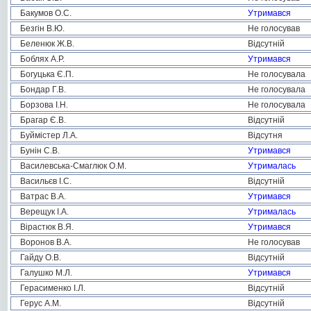
Бакумов О.С.
Утримався
Безгін В.Ю.
Не голосував
Беленюк Ж.В.
Відсутній
Боблях А.Р.
Утримався
Богуцька Є.П.
Не голосувала
Бондар Г.В.
Не голосувала
Борзова І.Н.
Не голосувала
Брагар Є.В.
Відсутній
Буймістер Л.А.
Відсутня
Бунін С.В.
Утримався
Василевська-Смаглюк О.М.
Утрималась
Васильєв І.С.
Відсутній
Ватрас В.А.
Утримався
Верещук І.А.
Утрималась
Вірастюк В.Я.
Утримався
Воронов В.А.
Не голосував
Гайду О.В.
Відсутній
Галушко М.Л.
Утримався
Герасименко І.Л.
Відсутній
Герус А.М.
Відсутній