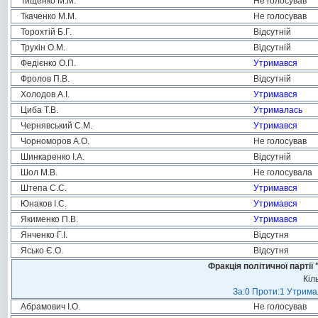
Тищенко М.М.
Не голосував
Ткаченко М.М.
Не голосував
Торохтій Б.Г.
Відсутній
Трухін О.М.
Відсутній
Федієнко О.П.
Утримався
Фролов П.В.
Відсутній
Холодов А.І.
Утримався
Циба Т.В.
Утрималась
Чернявський С.М.
Утримався
Чорноморов А.О.
Не голосував
Шинкаренко І.А.
Відсутній
Шол М.В.
Не голосувала
Штепа С.С.
Утримався
Юнаков І.С.
Утримався
Якименко П.В.
Утримався
Янченко Г.І.
Відсутня
Ясько Є.О.
Відсутня
Фракція політичної пар
Кіл
За:0 Проти:1 Утримал
Абрамович І.О.
Не голосував