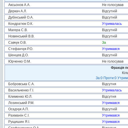
Аксьонов А.А.
Не голосував
Деркач А.Л.
Відсутній
Дубінський О.А.
Відсутній
Кондратюк О.К.
Утрималась
Магера С.В.
Відсутній
Новинський В.В.
Відсутній
Савчук О.В.
За
Стефанчук Р.О.
Утримався
Шенцев Д.О.
Відсутній
Юрченко О.М.
Не голосував
Фракція п
Кіл
За:0 Проти:0 Утрим
Бобровська С.А.
Відсутня
Васильченко Г.І.
Утрималась
Клименко Ю.Л.
Відсутня
Лозинський Р.М.
Утримався
Осадчук А.П.
Відсутній
Рахманін С.І.
Утримався
Рущишин Я.І.
Утримався