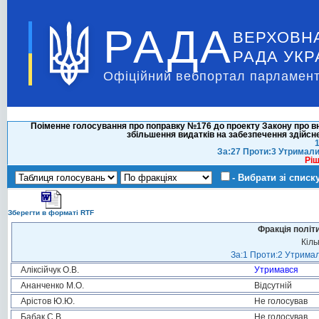
РАДА
ВЕРХОВН
РАДА УКР
Офіційний вебпортал парламент
Поіменне голосування про поправку №176 до проекту Закону про вн
збільшення видатків на забезпечення здійс
1
За:27 Проти:3 Утримали
Ріш
- Вибрати зі списк
Зберегти в форматі RTF
Фракція політ
Кіль
За:1 Проти:2 Утримал
Аліксійчук О.В.
Утримався
Ананченко М.О.
Відсутній
Арістов Ю.Ю.
Не голосував
Бабак С.В.
Не голосував