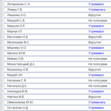
Литвиненко С.А.
Утримався
Лічман Г.В.
Утрималась
Ляшенко А.О.
Відсутня
Мандзій С.В.
Не голосував
Марусяк О.Р.
Утримався
Марчук І.П.
Утримався
Матусевич О.Б.
Відсутній
Мезенцева М.С.
Відсутня
Мережко О.О.
Утримався
Мисягін Ю.М.
Утримався
Мовчан О.В.
Не голосував
Монастирський Д.А.
Не голосував
Мошенець О.В.
Відсутня
Мурдій І.Ю.
Утримався
Нагорняк С.В.
Не голосував
Наталуха Д.А.
Не голосував
Неклюдов В.М.
Утримався
Нікітіна М.В.
Відсутня
Овчинникова Ю.Ю.
Утрималась
Остапенко А.Д.
Утримався