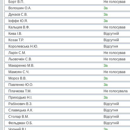
Борт В.П.
Не голосував
Волошин О.А.
За
Дунаєв С.В.
За
Іоффе Ю.Я.
За
Кальцев В.Ф.
Не голосував
Кива І.В.
Відсутній
Козак Т.Р.
Відсутній
Королевська Н.Ю.
Відсутня
Ларін С.М.
Не голосував
Льовочкін С.В.
Не голосував
Макаренко М.В.
За
Мамоян С.Ч.
Не голосував
Мороз В.В.
За
Павленко Ю.О.
За
Плачкова Т.М.
Не голосувала
Приходько Н.І.
За
Рабінович В.З.
Відсутній
Славицька А.К.
Відсутня
Столар В.М.
Відсутній
Фельдман О.Б.
Відсутній
Чорний В.І.
За