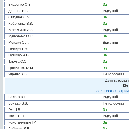
Власенко С.В.
За
Данілов В.Б.
Відсутній
Євтушок С.М.
За
Кабаченко В.В.
За
Кожем’якін А.А.
Відсутній
Кучеренко О.Ю.
За
Мейдич О.Л.
Відсутній
Немиря Г.М.
За
Пузійчук А.В.
За
Тарута С.О.
За
Цимбалюк М.М.
За
Яценко А.В.
Не голосував
Депутатська 
Кіл
За:9 Проти:0 Утрим
Балога В.І.
Відсутній
Бондар В.В.
Не голосував
Гузь І.В.
За
Івахів С.П.
Відсутній
Констанкевич І.М.
За
Лубінець Д.В.
За