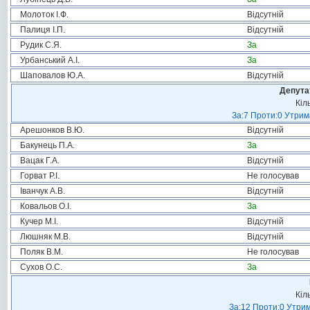
Молоток І.Ф.
Відсутній
Палиця І.П.
Відсутній
Рудик С.Я.
За
Урбанський А.І.
За
Шаповалов Ю.А.
Відсутній
Депута
Кіл
За:7 Проти:0 Утрим
Арешонков В.Ю.
Відсутній
Бакунець П.А.
За
Вацак Г.А.
Відсутній
Горват Р.І.
Не голосував
Іванчук А.В.
Відсутній
Ковальов О.І.
За
Кучер М.І.
Відсутній
Люшняк М.В.
Відсутній
Поляк В.М.
Не голосував
Сухов О.С.
За
Кіл
За:12 Проти:0 Утрим