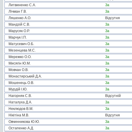
Литвиненко С.А.
За
Лічман Г.В.
За
Ляшенко А.О.
Відсутня
Мандзій С.В.
За
Марусяк О.Р.
За
Марчук І.П.
За
Матусевич О.Б.
За
Мезенцева М.С.
За
Мережко О.О.
За
Мисягін Ю.М.
За
Мовчан О.В.
За
Монастирський Д.А.
За
Мошенець О.В.
За
Мурдій І.Ю.
За
Нагорняк С.В.
Відсутній
Наталуха Д.А.
За
Неклюдов В.М.
За
Нікітіна М.В.
Відсутня
Овчинникова Ю.Ю.
За
Остапенко А.Д.
За