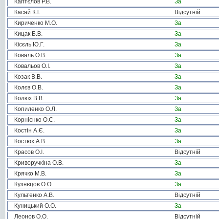
Каптєлов Р.В.
За
Касай К.І.
Відсутній
Кириченко М.О.
За
Кицак Б.В.
За
Кісєль Ю.Г.
За
Коваль О.В.
За
Ковальов О.І.
За
Козак В.В.
За
Колєв О.В.
За
Колюх В.В.
За
Копиленко О.Л.
За
Корнієнко О.С.
За
Костін А.Є.
За
Костюх А.В.
За
Красов О.І.
Відсутній
Криворучкіна О.В.
За
Крячко М.В.
За
Кузнєцов О.О.
За
Культенко А.В.
Відсутній
Куницький О.О.
За
Леонов О.О.
Відсутній