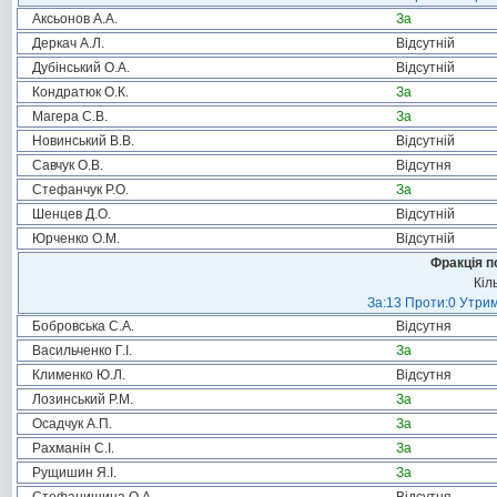
Аксьонов А.А.
За
Деркач А.Л.
Відсутній
Дубінський О.А.
Відсутній
Кондратюк О.К.
За
Магера С.В.
За
Новинський В.В.
Відсутній
Савчук О.В.
Відсутня
Стефанчук Р.О.
За
Шенцев Д.О.
Відсутній
Юрченко О.М.
Відсутній
Фракція п
Кіл
За:13 Проти:0 Утрим
Бобровська С.А.
Відсутня
Васильченко Г.І.
За
Клименко Ю.Л.
Відсутня
Лозинський Р.М.
За
Осадчук А.П.
За
Рахманін С.І.
За
Рущишин Я.І.
За