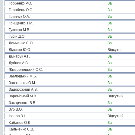
Горбенко Р.О.
За
Горобець О.С.
За
Гринчук О.А.
За
Грищенко Т.М.
За
Гузенко М.В.
За
Гурін Д.О.
За
Демченко С.О.
За
Діденко Ю.О.
Відсутня
Дмитрук А.Г.
За
Дубнов А.В.
За
Жмеренецький О.С.
За
Заблоцький М.Б.
За
Завітневич О.М.
За
Задорожний А.В.
За
Заремський М.В.
Відсутній
Захарченко В.В.
За
Зуб В.О.
За
Іванов В.І.
Відсутній
Кабанов О.Є.
За
Кальченко С.В.
За