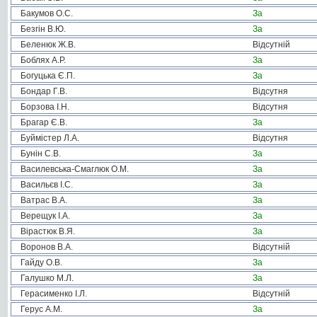
Бакумов О.С.
За
Безгін В.Ю.
За
Беленюк Ж.В.
Відсутній
Боблях А.Р.
За
Богуцька Є.П.
За
Бондар Г.В.
Відсутня
Борзова І.Н.
Відсутня
Брагар Є.В.
За
Буймістер Л.А.
Відсутня
Бунін С.В.
За
Василевська-Смаглюк О.М.
За
Васильєв І.С.
За
Ватрас В.А.
За
Верещук І.А.
За
Вірастюк В.Я.
За
Воронов В.А.
Відсутній
Гайду О.В.
За
Галушко М.Л.
За
Герасименко І.Л.
Відсутній
Герус А.М.
За