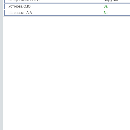
Стефанишина О.А.
Відсутня
Устінова О.Ю.
За
Шараськін А.А.
За