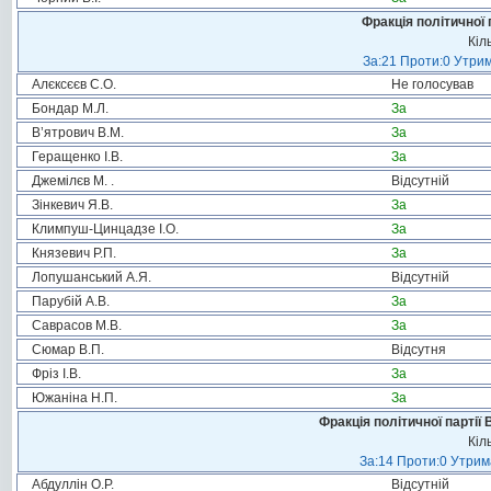
Фракція політичної 
Кіл
За:21 Проти:0 Утрим
Алєксєєв С.О.
Не голосував
Бондар М.Л.
За
В’ятрович В.М.
За
Геращенко І.В.
За
Джемілєв М. .
Відсутній
Зінкевич Я.В.
За
Климпуш-Цинцадзе І.О.
За
Князевич Р.П.
За
Лопушанський А.Я.
Відсутній
Парубій А.В.
За
Саврасов М.В.
За
Сюмар В.П.
Відсутня
Фріз І.В.
За
Южаніна Н.П.
За
Фракція політичної партії
Кіл
За:14 Проти:0 Утрима
Абдуллін О.Р.
Відсутній