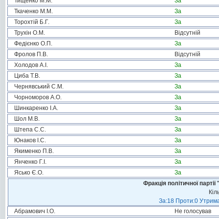
Тищенко М.М.
За
Ткаченко М.М.
За
Торохтій Б.Г.
За
Трухін О.М.
Відсутній
Федієнко О.П.
За
Фролов П.В.
Відсутній
Холодов А.І.
За
Циба Т.В.
За
Чернявський С.М.
За
Чорноморов А.О.
За
Шинкаренко І.А.
За
Шол М.В.
За
Штепа С.С.
За
Юнаков І.С.
За
Якименко П.В.
За
Янченко Г.І.
За
Ясько Є.О.
За
Фракція політичної пар
Кіл
За:18 Проти:0 Утрима
Абрамович І.О.
Не голосував