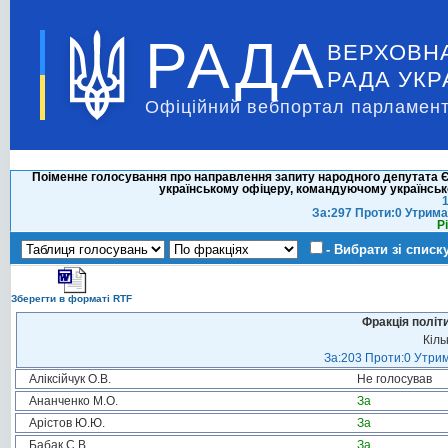
РАДА
ВЕРХОВН
РАДА УКР
Офіційний вебпортал парламент
Поіменне голосування про направлення запиту народного депутата Є
українському офіцеру, командуючому українськ
1
За:297 Проти:0 Утрима
Р
- Вибрати зі списк
Зберегти в форматі RTF
Фракція політ
Кіль
За:203 Проти:0 Утрим
Аліксійчук О.В.
Не голосував
Ананченко М.О.
За
Арістов Ю.Ю.
За
Бабак С.В.
За