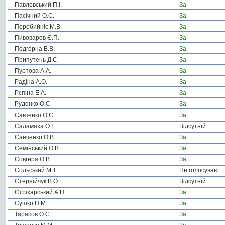
Павловський П.І.
За
Пасічний О.С.
За
Перебийніс М.В.
За
Пивоваров Є.П.
За
Подгорна В.В.
За
Припутень Д.С.
За
Пуртова А.А.
За
Радіна А.О.
За
Рєпіна Е.А.
За
Руденко О.С.
За
Савченко О.С.
За
Саламаха О.І.
Відсутній
Санченко О.В.
За
Семінський О.В.
За
Совгиря О.В.
За
Сольський М.Т.
Не голосував
Стернійчук В.О.
Відсутній
Стріхарський А.П.
За
Сушко П.М.
За
Тарасов О.С.
За