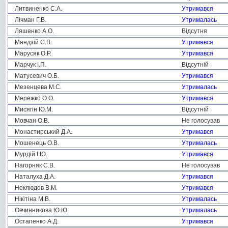
Литвиненко С.А.
Утримався
Лічман Г.В.
Утрималась
Ляшенко А.О.
Відсутня
Мандзій С.В.
Утримався
Марусяк О.Р.
Утримався
Марчук І.П.
Відсутній
Матусевич О.Б.
Утримався
Мезенцева М.С.
Утрималась
Мережко О.О.
Утримався
Мисягін Ю.М.
Відсутній
Мовчан О.В.
Не голосував
Монастирський Д.А.
Утримався
Мошенець О.В.
Утрималась
Мурдій І.Ю.
Утримався
Нагорняк С.В.
Не голосував
Наталуха Д.А.
Утримався
Неклюдов В.М.
Утримався
Нікітіна М.В.
Утрималась
Овчинникова Ю.Ю.
Утрималась
Остапенко А.Д.
Утримався