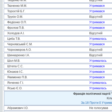
Тищенко М.М.
Відсутній
Ткаченко М.М.
Утримався
Торохтій Б.Г.
Утримався
Трухін О.М.
Відсутній
Федієнко О.П.
Утримався
Фролов П.В.
Утримався
Холодов А.І.
Відсутній
Циба Т.В.
Утрималась
Чернявський С.М.
Утримався
Чорноморов А.О.
Відсутній
Шинкаренко І.А.
Відсутній
Шол М.В.
Утрималась
Штепа С.С.
Утримався
Юнаков І.С.
Утримався
Якименко П.В.
Утримався
Янченко Г.І.
Утрималась
Ясько Є.О.
Утрималась
Фракція політичної пар
Кіл
За:18 Проти:0 Утрима
Абрамович І.О.
Не голосував