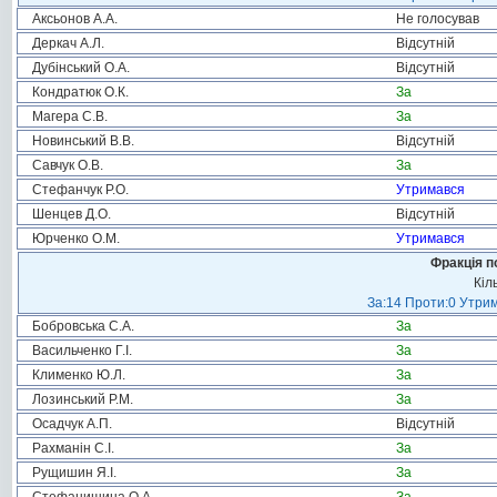
Аксьонов А.А.
Не голосував
Деркач А.Л.
Відсутній
Дубінський О.А.
Відсутній
Кондратюк О.К.
За
Магера С.В.
За
Новинський В.В.
Відсутній
Савчук О.В.
За
Стефанчук Р.О.
Утримався
Шенцев Д.О.
Відсутній
Юрченко О.М.
Утримався
Фракція п
Кіл
За:14 Проти:0 Утрим
Бобровська С.А.
За
Васильченко Г.І.
За
Клименко Ю.Л.
За
Лозинський Р.М.
За
Осадчук А.П.
Відсутній
Рахманін С.І.
За
Рущишин Я.І.
За