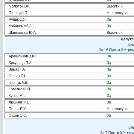
Молоток І.Ф.
Відсутній
Палиця І.П.
Не голосував
Рудик С.Я.
За
Урбанський А.І.
За
Шаповалов Ю.А.
Відсутній
Депута
Кіл
За:16 Проти:0 Утрим
Арешонков В.Ю.
За
Бакунець П.А.
За
Вацак Г.А.
За
Горват Р.І.
За
Іванчук А.В.
За
Ковальов О.І.
За
Кучер М.І.
За
Люшняк М.В.
За
Поляк В.М.
Не голосував
Сухов О.С.
За
Кіл
За:7 Проти:0 Утрим