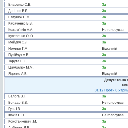
Власенко С.В.
За
Данілов В.Б.
За
Євтушок С.М.
За
Кабаченко В.В.
За
Кожем’якін А.А.
Не голосував
Кучеренко О.Ю.
За
Мейдич О.Л.
За
Немиря Г.М.
Відсутній
Пузійчук А.В.
За
Тарута С.О.
За
Цимбалюк М.М.
За
Яценко А.В.
Відсутній
Депутатська 
Кіл
За:12 Проти:0 Утрим
Балога В.І.
За
Бондар В.В.
Не голосував
Гузь І.В.
За
Івахів С.П.
Не голосував
Констанкевич І.М.
За
Лубінець Д.В.
За