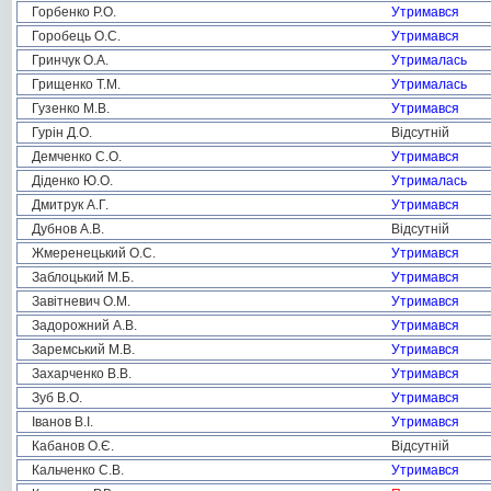
Горбенко Р.О.
Утримався
Горобець О.С.
Утримався
Гринчук О.А.
Утрималась
Грищенко Т.М.
Утрималась
Гузенко М.В.
Утримався
Гурін Д.О.
Відсутній
Демченко С.О.
Утримався
Діденко Ю.О.
Утрималась
Дмитрук А.Г.
Утримався
Дубнов А.В.
Відсутній
Жмеренецький О.С.
Утримався
Заблоцький М.Б.
Утримався
Завітневич О.М.
Утримався
Задорожний А.В.
Утримався
Заремський М.В.
Утримався
Захарченко В.В.
Утримався
Зуб В.О.
Утримався
Іванов В.І.
Утримався
Кабанов О.Є.
Відсутній
Кальченко С.В.
Утримався