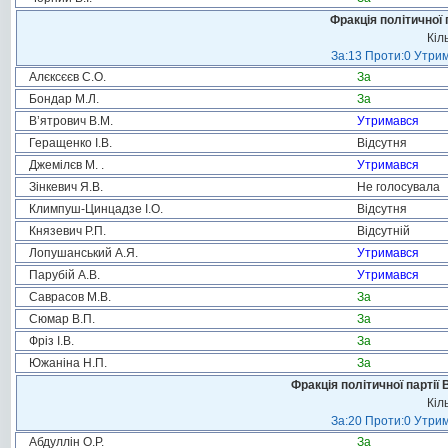
Фракція політичної 
Кіл
За:13 Проти:0 Утрим
Алєксєєв С.О.
За
Бондар М.Л.
За
В’ятрович В.М.
Утримався
Геращенко І.В.
Відсутня
Джемілєв М. .
Утримався
Зінкевич Я.В.
Не голосувала
Климпуш-Цинцадзе І.О.
Відсутня
Князевич Р.П.
Відсутній
Лопушанський А.Я.
Утримався
Парубій А.В.
Утримався
Саврасов М.В.
За
Сюмар В.П.
За
Фріз І.В.
За
Южаніна Н.П.
За
Фракція політичної партії
Кіл
За:20 Проти:0 Утрим
Абдуллін О.Р.
За