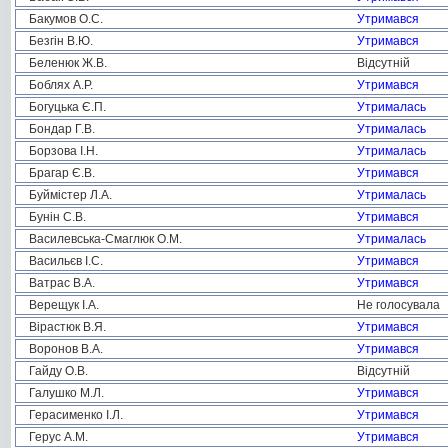
Бакумов О.С.
Утримався
Безгін В.Ю.
Утримався
Беленюк Ж.В.
Відсутній
Боблях А.Р.
Утримався
Богуцька Є.П.
Утрималась
Бондар Г.В.
Утрималась
Борзова І.Н.
Утрималась
Брагар Є.В.
Утримався
Буймістер Л.А.
Утрималась
Бунін С.В.
Утримався
Василевська-Смаглюк О.М.
Утрималась
Васильєв І.С.
Утримався
Ватрас В.А.
Утримався
Верещук І.А.
Не голосувала
Вірастюк В.Я.
Утримався
Воронов В.А.
Утримався
Гайду О.В.
Відсутній
Галушко М.Л.
Утримався
Герасименко І.Л.
Утримався
Герус А.М.
Утримався