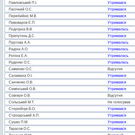
Павловський П.І.
Утримався
Пасічний О.С.
Утримався
Перебийніс М.В.
Утримався
Пивоваров Є.П.
Утримався
Подгорна В.В.
Утрималась
Припутень Д.С.
Утримався
Пуртова А.А.
Утрималась
Радіна А.О.
Утрималась
Рєпіна Е.А.
Утрималась
Руденко О.С.
Утрималась
Савченко О.С.
Відсутня
Саламаха О.І.
Утримався
Санченко О.В.
Утримався
Семінський О.В.
Утримався
Совгиря О.В.
Відсутня
Сольський М.Т.
Не голосував
Стернійчук В.О.
Утримався
Стріхарський А.П.
Утримався
Сушко П.М.
Утримався
Тарасов О.С.
Утримався