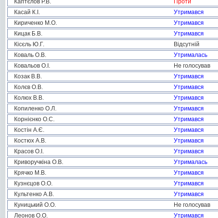
Каптєлов Р.В.
Проти
Касай К.І.
Утримався
Кириченко М.О.
Утримався
Кицак Б.В.
Утримався
Кісєль Ю.Г.
Відсутній
Коваль О.В.
Утрималась
Ковальов О.І.
Не голосував
Козак В.В.
Утримався
Колєв О.В.
Утримався
Колюх В.В.
Утримався
Копиленко О.Л.
Утримався
Корнієнко О.С.
Утримався
Костін А.Є.
Утримався
Костюх А.В.
Утримався
Красов О.І.
Утримався
Криворучкіна О.В.
Утрималась
Крячко М.В.
Утримався
Кузнєцов О.О.
Утримався
Культенко А.В.
Утримався
Куницький О.О.
Не голосував
Леонов О.О.
Утримався