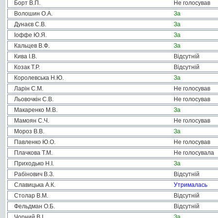
Борт В.П.
Не голосував
Волошин О.А.
За
Дунаєв С.В.
За
Іоффе Ю.Я.
За
Кальцев В.Ф.
За
Кива І.В.
Відсутній
Козак Т.Р.
Відсутній
Королевська Н.Ю.
За
Ларін С.М.
Не голосував
Льовочкін С.В.
Не голосував
Макаренко М.В.
За
Мамоян С.Ч.
Не голосував
Мороз В.В.
За
Павленко Ю.О.
Не голосував
Плачкова Т.М.
Не голосувала
Приходько Н.І.
За
Рабінович В.З.
Відсутній
Славицька А.К.
Утрималась
Столар В.М.
Відсутній
Фельдман О.Б.
Відсутній
Чорний В.І.
За