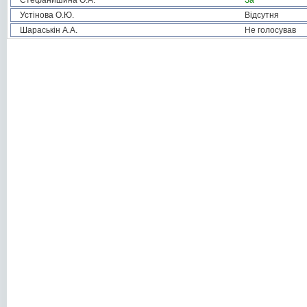
Стефанишина О.А.
За
Устінова О.Ю.
Відсутня
Шараськін А.А.
Не голосував