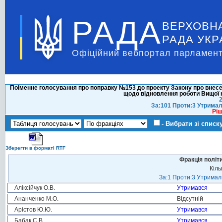
РАДА
ВЕРХОВН
РАДА УКР
Офіційний вебпортал парламент
Поіменне голосування про поправку №153 до проекту Закону про внесенн
щодо відновлення роботи Вищої кв
2
За:101 Проти:3 Утримал
Ріш
- Вибрати зі списк
Зберегти в форматі RTF
Фракція політ
Кіль
За:1 Проти:3 Утримали
Аліксійчук О.В.
Утримався
Ананченко М.О.
Відсутній
Арістов Ю.Ю.
Утримався
Бабак С.В.
Утримався