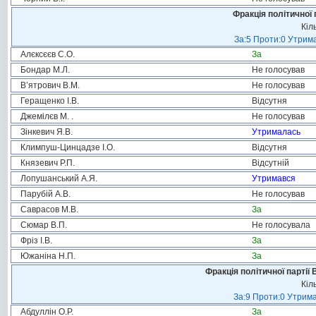
Фракція політичної 
Кіл
За:5 Проти:0 Утрима
Алєксєєв С.О.
За
Бондар М.Л.
Не голосував
В’ятрович В.М.
Не голосував
Геращенко І.В.
Відсутня
Джемілєв М. .
Не голосував
Зінкевич Я.В.
Утрималась
Климпуш-Цинцадзе І.О.
Відсутня
Князевич Р.П.
Відсутній
Лопушанський А.Я.
Утримався
Парубій А.В.
Не голосував
Саврасов М.В.
За
Сюмар В.П.
Не голосувала
Фріз І.В.
За
Южаніна Н.П.
За
Фракція політичної партії
Кіл
За:9 Проти:0 Утрима
Абдуллін О.Р.
За