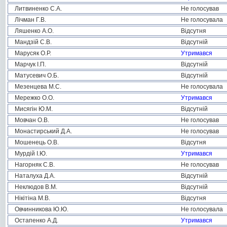
Литвиненко С.А.
Не голосував
Лічман Г.В.
Не голосувала
Ляшенко А.О.
Відсутня
Мандзій С.В.
Відсутній
Марусяк О.Р.
Утримався
Марчук І.П.
Відсутній
Матусевич О.Б.
Відсутній
Мезенцева М.С.
Не голосувала
Мережко О.О.
Утримався
Мисягін Ю.М.
Відсутній
Мовчан О.В.
Не голосував
Монастирський Д.А.
Не голосував
Мошенець О.В.
Відсутня
Мурдій І.Ю.
Утримався
Нагорняк С.В.
Не голосував
Наталуха Д.А.
Відсутній
Неклюдов В.М.
Відсутній
Нікітіна М.В.
Відсутня
Овчинникова Ю.Ю.
Не голосувала
Остапенко А.Д.
Утримався