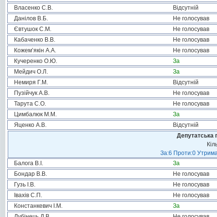
Власенко С.В.
Відсутній
Данілов В.Б.
Не голосував
Євтушок С.М.
Не голосував
Кабаченко В.В.
Не голосував
Кожем’якін А.А.
Не голосував
Кучеренко О.Ю.
За
Мейдич О.Л.
За
Немиря Г.М.
Відсутній
Пузійчук А.В.
Не голосував
Тарута С.О.
Не голосував
Цимбалюк М.М.
За
Яценко А.В.
Відсутній
Депутатська 
Кіл
За:6 Проти:0 Утрима
Балога В.І.
За
Бондар В.В.
Не голосував
Гузь І.В.
Не голосував
Івахів С.П.
Не голосував
Констанкевич І.М.
За
Лубінець Д.В.
Не голосував