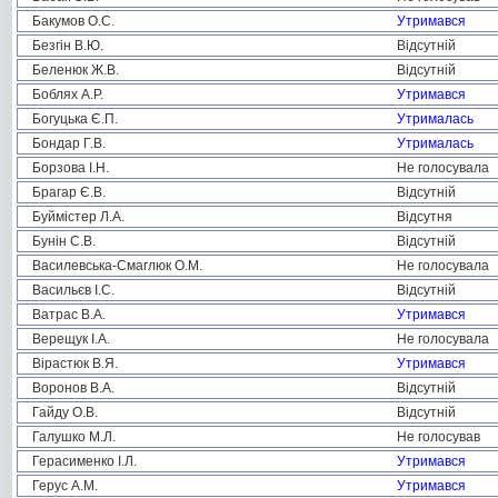
Бакумов О.С.
Утримався
Безгін В.Ю.
Відсутній
Беленюк Ж.В.
Відсутній
Боблях А.Р.
Утримався
Богуцька Є.П.
Утрималась
Бондар Г.В.
Утрималась
Борзова І.Н.
Не голосувала
Брагар Є.В.
Відсутній
Буймістер Л.А.
Відсутня
Бунін С.В.
Відсутній
Василевська-Смаглюк О.М.
Не голосувала
Васильєв І.С.
Відсутній
Ватрас В.А.
Утримався
Верещук І.А.
Не голосувала
Вірастюк В.Я.
Утримався
Воронов В.А.
Відсутній
Гайду О.В.
Відсутній
Галушко М.Л.
Не голосував
Герасименко І.Л.
Утримався
Герус А.М.
Утримався