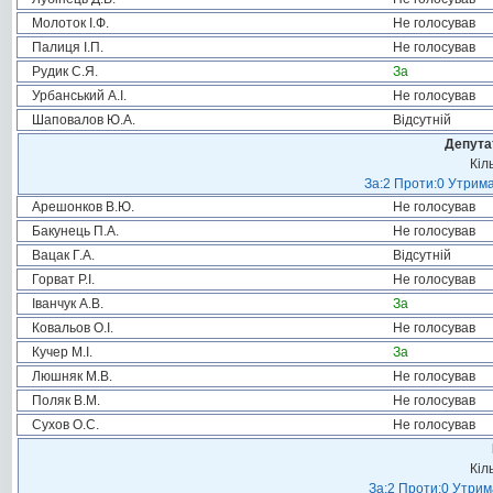
Молоток І.Ф.
Не голосував
Палиця І.П.
Не голосував
Рудик С.Я.
За
Урбанський А.І.
Не голосував
Шаповалов Ю.А.
Відсутній
Депута
Кіл
За:2 Проти:0 Утрима
Арешонков В.Ю.
Не голосував
Бакунець П.А.
Не голосував
Вацак Г.А.
Відсутній
Горват Р.І.
Не голосував
Іванчук А.В.
За
Ковальов О.І.
Не голосував
Кучер М.І.
За
Люшняк М.В.
Не голосував
Поляк В.М.
Не голосував
Сухов О.С.
Не голосував
Кіл
За:2 Проти:0 Утрим