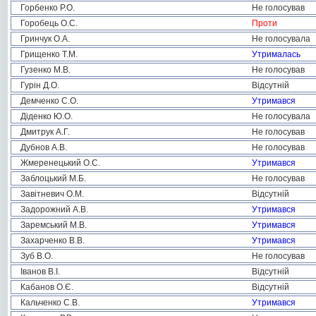
Горбенко Р.О.
Не голосував
Горобець О.С.
Проти
Гринчук О.А.
Не голосувала
Грищенко Т.М.
Утрималась
Гузенко М.В.
Не голосував
Гурін Д.О.
Відсутній
Демченко С.О.
Утримався
Діденко Ю.О.
Не голосувала
Дмитрук А.Г.
Не голосував
Дубнов А.В.
Не голосував
Жмеренецький О.С.
Утримався
Заблоцький М.Б.
Не голосував
Завітневич О.М.
Відсутній
Задорожний А.В.
Утримався
Заремський М.В.
Утримався
Захарченко В.В.
Утримався
Зуб В.О.
Не голосував
Іванов В.І.
Відсутній
Кабанов О.Є.
Відсутній
Кальченко С.В.
Утримався