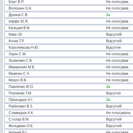
Борт В.П.
Не голосував
Волошин О.А.
Не голосував
Дунаєв С.В.
За
Іоффе Ю.Я.
Не голосував
Кальцев В.Ф.
Не голосував
Кива І.В.
Відсутній
Козак Т.Р.
Відсутній
Королевська Н.Ю.
Відсутня
Ларін С.М.
Не голосував
Льовочкін С.В.
Не голосував
Макаренко М.В.
Не голосував
Мамоян С.Ч.
Не голосував
Мороз В.В.
Не голосував
Павленко Ю.О.
За
Плачкова Т.М.
Відсутня
Приходько Н.І.
За
Рабінович В.З.
Відсутній
Славицька А.К.
Не голосувала
Столар В.М.
Відсутній
Фельдман О.Б.
Відсутній
Чорний В.І.
Не голосував