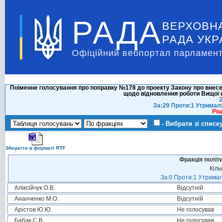
РАДА
ВЕРХОВН
РАДА УКР
Офіційний вебпортал парламент
Поіменне голосування про поправку №178 до проекту Закону про внесенн
щодо відновлення роботи Вищої кв
2
За:29 Проти:1 Утримал
Ріш
- Вибрати зі списк
Зберегти в форматі RTF
Фракція політ
Кіль
За:0 Проти:1 Утримал
Аліксійчук О.В.
Відсутній
Ананченко М.О.
Відсутній
Арістов Ю.Ю.
Не голосував
Бабак С.В.
Не голосував