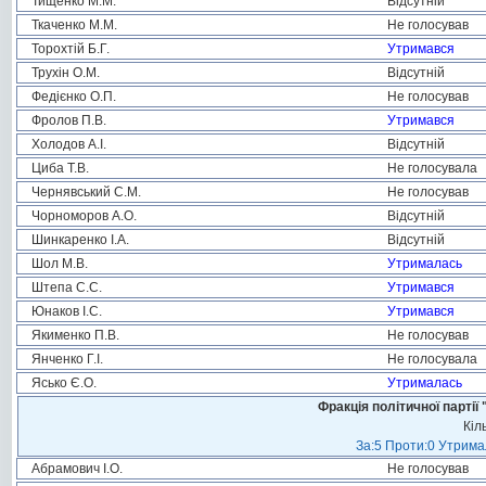
Тищенко М.М.
Відсутній
Ткаченко М.М.
Не голосував
Торохтій Б.Г.
Утримався
Трухін О.М.
Відсутній
Федієнко О.П.
Не голосував
Фролов П.В.
Утримався
Холодов А.І.
Відсутній
Циба Т.В.
Не голосувала
Чернявський С.М.
Не голосував
Чорноморов А.О.
Відсутній
Шинкаренко І.А.
Відсутній
Шол М.В.
Утрималась
Штепа С.С.
Утримався
Юнаков І.С.
Утримався
Якименко П.В.
Не голосував
Янченко Г.І.
Не голосувала
Ясько Є.О.
Утрималась
Фракція політичної пар
Кіл
За:5 Проти:0 Утримал
Абрамович І.О.
Не голосував