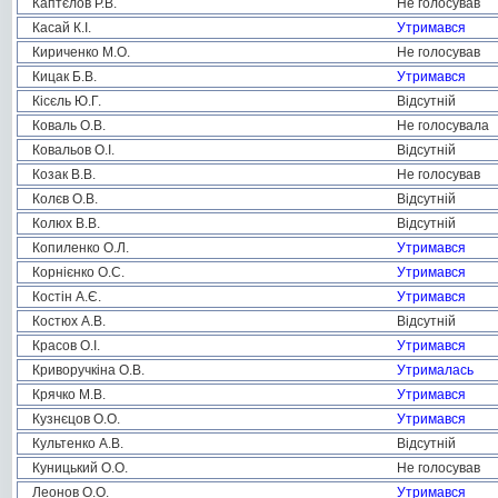
Каптєлов Р.В.
Не голосував
Касай К.І.
Утримався
Кириченко М.О.
Не голосував
Кицак Б.В.
Утримався
Кісєль Ю.Г.
Відсутній
Коваль О.В.
Не голосувала
Ковальов О.І.
Відсутній
Козак В.В.
Не голосував
Колєв О.В.
Відсутній
Колюх В.В.
Відсутній
Копиленко О.Л.
Утримався
Корнієнко О.С.
Утримався
Костін А.Є.
Утримався
Костюх А.В.
Відсутній
Красов О.І.
Утримався
Криворучкіна О.В.
Утрималась
Крячко М.В.
Утримався
Кузнєцов О.О.
Утримався
Культенко А.В.
Відсутній
Куницький О.О.
Не голосував
Леонов О.О.
Утримався