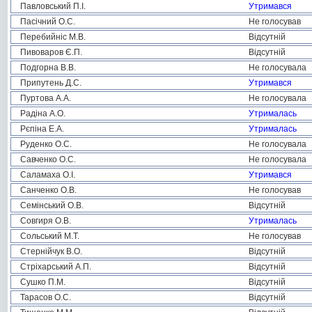
Павловський П.І.
Утримався
Пасічний О.С.
Не голосував
Перебийніс М.В.
Відсутній
Пивоваров Є.П.
Відсутній
Подгорна В.В.
Не голосувала
Припутень Д.С.
Утримався
Пуртова А.А.
Не голосувала
Радіна А.О.
Утрималась
Рєпіна Е.А.
Утрималась
Руденко О.С.
Не голосувала
Савченко О.С.
Не голосувала
Саламаха О.І.
Утримався
Санченко О.В.
Не голосував
Семінський О.В.
Відсутній
Совгиря О.В.
Утрималась
Сольський М.Т.
Не голосував
Стернійчук В.О.
Відсутній
Стріхарський А.П.
Відсутній
Сушко П.М.
Відсутній
Тарасов О.С.
Відсутній