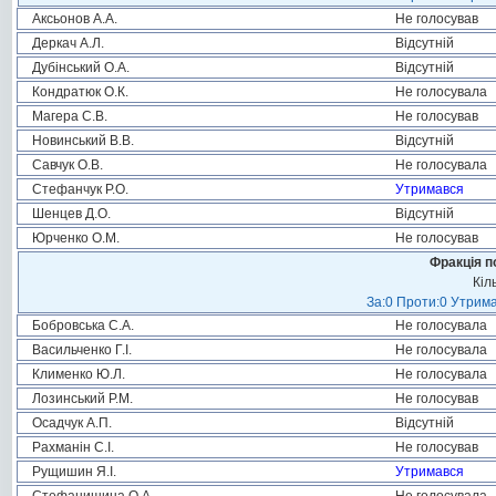
Аксьонов А.А.
Не голосував
Деркач А.Л.
Відсутній
Дубінський О.А.
Відсутній
Кондратюк О.К.
Не голосувала
Магера С.В.
Не голосував
Новинський В.В.
Відсутній
Савчук О.В.
Не голосувала
Стефанчук Р.О.
Утримався
Шенцев Д.О.
Відсутній
Юрченко О.М.
Не голосував
Фракція п
Кіл
За:0 Проти:0 Утрима
Бобровська С.А.
Не голосувала
Васильченко Г.І.
Не голосувала
Клименко Ю.Л.
Не голосувала
Лозинський Р.М.
Не голосував
Осадчук А.П.
Відсутній
Рахманін С.І.
Не голосував
Рущишин Я.І.
Утримався