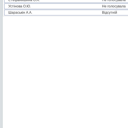
Стефанишина О.А.
Не голосувала
Устінова О.Ю.
Не голосувала
Шараськін А.А.
Відсутній