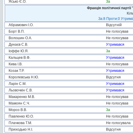
Ясько Є.О.
За
Фракція політичної пар
Кіл
За:8 Проти:0 Утрима
Абрамович І.О.
Відсутній
Борт В.П.
Не голосував
Волошин О.А.
Не голосував
Дунаєв С.В.
Утримався
Іоффе Ю.Я.
За
Кальцев В.Ф.
Утримався
Кива І.В.
Не голосував
Козак Т.Р.
Утримався
Королевська Н.Ю.
Відсутня
Ларін С.М.
Утримався
Льовочкін С.В.
Утримався
Макаренко М.В.
Не голосував
Мамоян С.Ч.
Не голосував
Мороз В.В.
За
Павленко Ю.О.
Не голосував
Плачкова Т.М.
Не голосувала
Приходько Н.І.
Відсутня