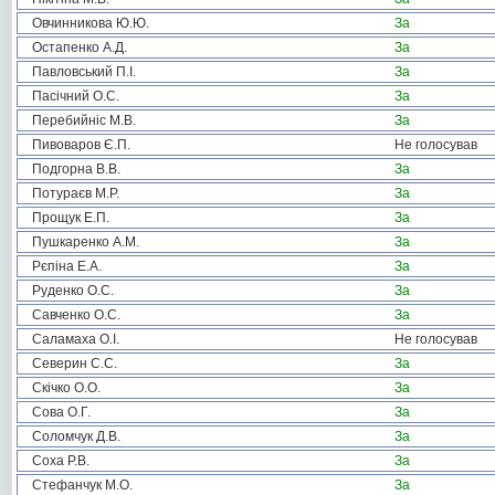
Овчинникова Ю.Ю.
За
Остапенко А.Д.
За
Павловський П.І.
За
Пасічний О.С.
За
Перебийніс М.В.
За
Пивоваров Є.П.
Не голосував
Подгорна В.В.
За
Потураєв М.Р.
За
Прощук Е.П.
За
Пушкаренко А.М.
За
Рєпіна Е.А.
За
Руденко О.С.
За
Савченко О.С.
За
Саламаха О.І.
Не голосував
Северин С.С.
За
Скічко О.О.
За
Сова О.Г.
За
Соломчук Д.В.
За
Соха Р.В.
За
Стефанчук М.О.
За