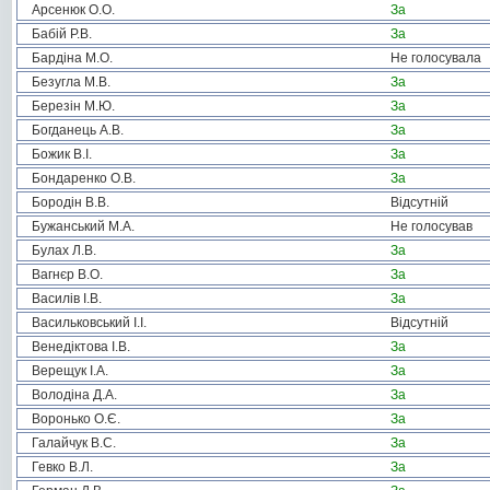
Арсенюк О.О.
За
Бабій Р.В.
За
Бардіна М.О.
Не голосувала
Безугла М.В.
За
Березін М.Ю.
За
Богданець А.В.
За
Божик В.І.
За
Бондаренко О.В.
За
Бородін В.В.
Відсутній
Бужанський М.А.
Не голосував
Булах Л.В.
За
Вагнєр В.О.
За
Василів І.В.
За
Васильковський І.І.
Відсутній
Венедіктова І.В.
За
Верещук І.А.
За
Володіна Д.А.
За
Воронько О.Є.
За
Галайчук В.С.
За
Гевко В.Л.
За