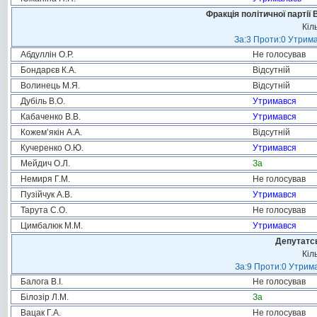
Фракція політичної партії
Кіл
За:3 Проти:0 Утрима
Абдуллін О.Р.
Не голосував
Бондарєв К.А.
Відсутній
Волинець М.Я.
Відсутній
Дубіль В.О.
Утримався
Кабаченко В.В.
Утримався
Кожем’якін А.А.
Відсутній
Кучеренко О.Ю.
Утримався
Мейдич О.Л.
За
Немиря Г.М.
Не голосував
Пузійчук А.В.
Утримався
Тарута С.О.
Не голосував
Цимбалюк М.М.
Утримався
Депутатсь
Кіл
За:9 Проти:0 Утрима
Балога В.І.
Не голосував
Білозір Л.М.
За
Вацак Г.А.
Не голосував