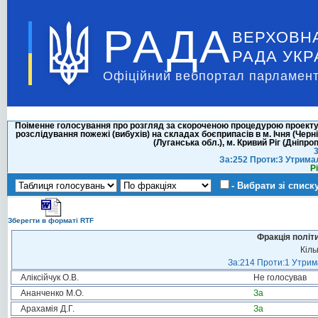
РАДА
ВЕРХОВН
РАДА УКР
Офіційний вебпортал парламент
Поіменне голосування про розгляд за скороченою процедурою проекту П
розслідування пожежі (вибухів) на складах боєприпасів в м. Ічня (Чернігі
(Луганська обл.), м. Кривий Ріг (Дніпр
3
За:252 Проти:3 Утрима
Р
- Вибрати зі списк
Зберегти в форматі RTF
Фракція політ
Кіль
За:214 Проти:1 Утрима
Аліксійчук О.В.
Не голосував
Ананченко М.О.
За
Арахамія Д.Г.
За