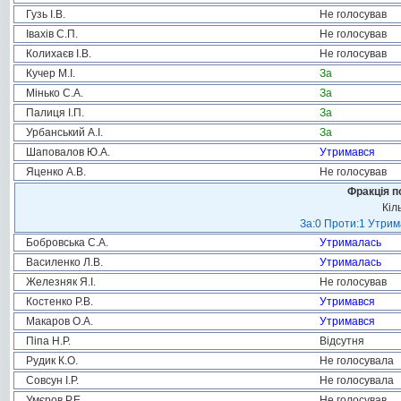
Гузь І.В.
Не голосував
Івахів С.П.
Не голосував
Колихаєв І.В.
Не голосував
Кучер М.І.
За
Мінько С.А.
За
Палиця І.П.
За
Урбанський А.І.
За
Шаповалов Ю.А.
Утримався
Яценко А.В.
Не голосував
Фракція п
Кіл
За:0 Проти:1 Утрим
Бобровська С.А.
Утрималась
Василенко Л.В.
Утрималась
Железняк Я.І.
Не голосував
Костенко Р.В.
Утримався
Макаров О.А.
Утримався
Піпа Н.Р.
Відсутня
Рудик К.О.
Не голосувала
Совсун І.Р.
Не голосувала
Умєров Р.Е.
Не голосував