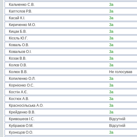
Кальченко С.В.
За
Каптєлов Р.В.
За
Касай К.І.
За
Кириченко М.О.
За
Кицак Б.В.
За
Кісєль Ю.Г.
За
Коваль О.В.
За
Ковальов О.І.
За
Козак В.В.
За
Колєв О.В.
За
Колюх В.В.
Не голосував
Копиленко О.Л.
За
Корнієнко О.С.
За
Костін А.Є.
За
Костюх А.В.
За
Красносільська А.О.
За
Крейденко В.В.
За
Кривошеєв І.С.
Відсутній
Кубраков О.М.
Відсутній
Кузнєцов О.О.
За