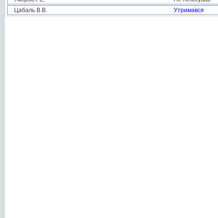
Цабаль В.В.
Утримався