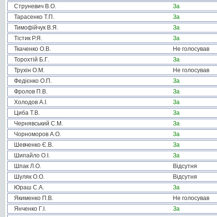
Струневич В.О.
За
Тарасенко Т.П.
За
Тимофійчук В.Я.
За
Тістик Р.Я.
За
Ткаченко О.В.
Не голосував
Торохтій Б.Г.
За
Трухін О.М.
Не голосував
Федієнко О.П.
За
Фролов П.В.
За
Холодов А.І.
За
Циба Т.В.
За
Чернявський С.М.
За
Чорноморов А.О.
За
Шевченко Є.В.
За
Шипайло О.І.
За
Шпак Л.О.
Відсутня
Шуляк О.О.
Відсутня
Юраш С.А.
За
Якименко П.В.
Не голосував
Янченко Г.І.
За