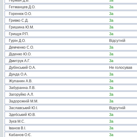
Герман Д.В.
За
Гетманцев Д.О.
За
Горенюк О.О.
За
Гривко С.Д.
За
Гришина Ю.М.
За
Грищук Р.П.
За
Гурін Д.О.
Відсутній
Демченко С.О.
За
Діденко Ю.О.
За
Дмитрук А.Г.
За
Дубінський О.А.
Не голосував
Дунда О.А.
За
Жупанин А.В.
За
Забуранна Л.В.
За
Загоруйко А.Л.
За
Задорожній М.М.
За
Заславський Ю.І.
Відсутній
Здебський Ю.В.
За
Зуєв М.С.
За
Іванов В.І.
За
Кабанов О.Є.
За