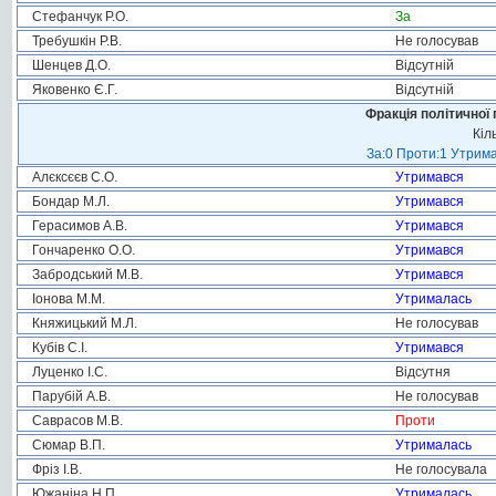
Стефанчук Р.О.
За
Требушкін Р.В.
Не голосував
Шенцев Д.О.
Відсутній
Яковенко Є.Г.
Відсутній
Фракція політичної 
Кіл
За:0 Проти:1 Утрима
Алєксєєв С.О.
Утримався
Бондар М.Л.
Утримався
Герасимов А.В.
Утримався
Гончаренко О.О.
Утримався
Забродський М.В.
Утримався
Іонова М.М.
Утрималась
Княжицький М.Л.
Не голосував
Кубів С.І.
Утримався
Луценко І.С.
Відсутня
Парубій А.В.
Не голосував
Саврасов М.В.
Проти
Сюмар В.П.
Утрималась
Фріз І.В.
Не голосувала
Южаніна Н.П.
Утрималась