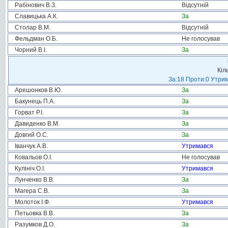
Рабінович В.З.
Відсутній
Славицька А.К.
За
Столар В.М.
Відсутній
Фельдман О.Б.
Не голосував
Чорний В.І.
За
Кіл
За:18 Проти:0 Утрим
Арешонков В.Ю.
За
Бакунець П.А.
За
Горват Р.І.
За
Давиденко В.М.
За
Довгий О.С.
За
Іванчук А.В.
Утримався
Ковальов О.І.
Не голосував
Кулініч О.І.
Утримався
Лунченко В.В.
За
Магера С.В.
За
Молоток І.Ф.
Утримався
Петьовка В.В.
За
Разумков Д.О.
За