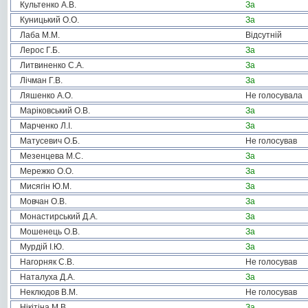
Культенко А.В.
За
Куницький О.О.
За
Лаба М.М.
Відсутній
Лерос Г.Б.
За
Литвиненко С.А.
За
Лічман Г.В.
За
Ляшенко А.О.
Не голосувала
Маріковський О.В.
За
Марченко Л.І.
За
Матусевич О.Б.
Не голосував
Мезенцева М.С.
За
Мережко О.О.
За
Мисягін Ю.М.
За
Мовчан О.В.
За
Монастирський Д.А.
За
Мошенець О.В.
За
Мурдій І.Ю.
За
Нагорняк С.В.
Не голосував
Наталуха Д.А.
За
Неклюдов В.М.
Не голосував
Нікітіна М.В.
За