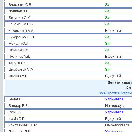
Власенко С.В.
За
Данілов В.Б.
За
Євтушок С.М.
За
Кабаченко В.В.
За
Кожем’якін А.А.
Відсутній
Кучеренко О.Ю.
За
Мейдич О.Л.
За
Немиря Г.М.
За
Пузійчук А.В.
Відсутній
Тарута С.О.
За
Цимбалюк М.М.
За
Яценко А.В.
Відсутній
Депутатська 
Кіл
За:4 Проти:0 Утрим
Балога В.І.
Утримався
Бондар В.В.
Не голосував
Гузь І.В.
Утримався
Івахів С.П.
Відсутній
Констанкевич І.М.
Не голосувала
Лубінець Д.В.
Утримався