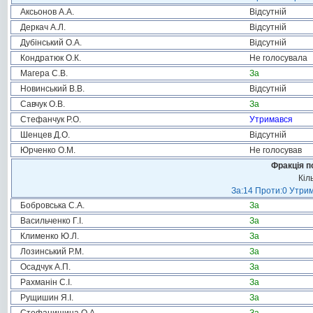
Аксьонов А.А.
Відсутній
Деркач А.Л.
Відсутній
Дубінський О.А.
Відсутній
Кондратюк О.К.
Не голосувала
Магера С.В.
За
Новинський В.В.
Відсутній
Савчук О.В.
За
Стефанчук Р.О.
Утримався
Шенцев Д.О.
Відсутній
Юрченко О.М.
Не голосував
Фракція п
Кіл
За:14 Проти:0 Утрим
Бобровська С.А.
За
Васильченко Г.І.
За
Клименко Ю.Л.
За
Лозинський Р.М.
За
Осадчук А.П.
За
Рахманін С.І.
За
Рущишин Я.І.
За