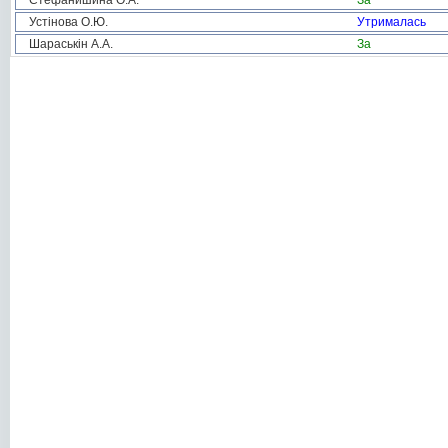
Стефанишина О.А.
За
Устінова О.Ю.
Утрималась
Шараськін А.А.
За