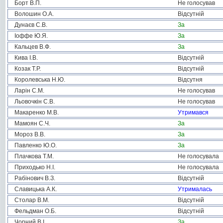
Борт В.П.
Не голосував
Волошин О.А.
Відсутній
Дунаєв С.В.
За
Іоффе Ю.Я.
За
Кальцев В.Ф.
За
Кива І.В.
Відсутній
Козак Т.Р.
Відсутній
Королевська Н.Ю.
Відсутня
Ларін С.М.
Не голосував
Льовочкін С.В.
Не голосував
Макаренко М.В.
Утримався
Мамоян С.Ч.
За
Мороз В.В.
За
Павленко Ю.О.
За
Плачкова Т.М.
Не голосувала
Приходько Н.І.
Не голосувала
Рабінович В.З.
Відсутній
Славицька А.К.
Утрималась
Столар В.М.
Відсутній
Фельдман О.Б.
Відсутній
Чорний В.І.
За