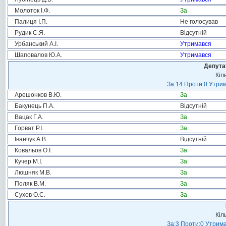
Молоток І.Ф.
За
Палиця І.П.
Не голосував
Рудик С.Я.
Відсутній
Урбанський А.І.
Утримався
Шаповалов Ю.А.
Утримався
Депута
Кіл
За:14 Проти:0 Утрим
Арешонков В.Ю.
За
Бакунець П.А.
Відсутній
Вацак Г.А.
За
Горват Р.І.
За
Іванчук А.В.
Відсутній
Ковальов О.І.
За
Кучер М.І.
За
Люшняк М.В.
За
Поляк В.М.
За
Сухов О.С.
За
Кіл
За:3 Проти:0 Утрима