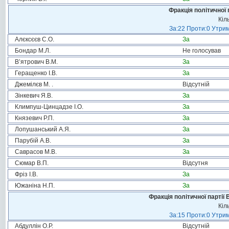
Фракція політичної 
Кіл
За:22 Проти:0 Утрим
Алєксєєв С.О.
За
Бондар М.Л.
Не голосував
В’ятрович В.М.
За
Геращенко І.В.
За
Джемілєв М. .
Відсутній
Зінкевич Я.В.
За
Климпуш-Цинцадзе І.О.
За
Князевич Р.П.
За
Лопушанський А.Я.
За
Парубій А.В.
За
Саврасов М.В.
За
Сюмар В.П.
Відсутня
Фріз І.В.
За
Южаніна Н.П.
За
Фракція політичної партії
Кіл
За:15 Проти:0 Утрим
Абдуллін О.Р.
Відсутній