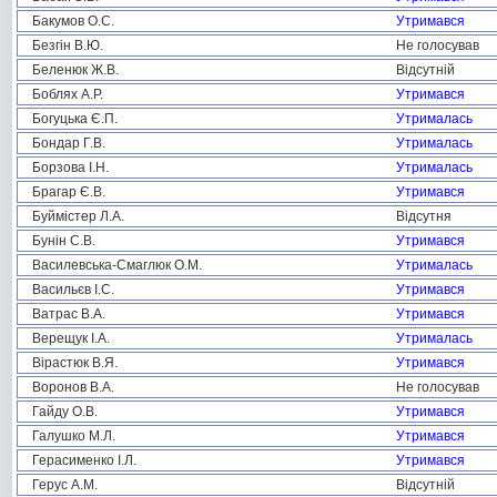
Бакумов О.С.
Утримався
Безгін В.Ю.
Не голосував
Беленюк Ж.В.
Відсутній
Боблях А.Р.
Утримався
Богуцька Є.П.
Утрималась
Бондар Г.В.
Утрималась
Борзова І.Н.
Утрималась
Брагар Є.В.
Утримався
Буймістер Л.А.
Відсутня
Бунін С.В.
Утримався
Василевська-Смаглюк О.М.
Утрималась
Васильєв І.С.
Утримався
Ватрас В.А.
Утримався
Верещук І.А.
Утрималась
Вірастюк В.Я.
Утримався
Воронов В.А.
Не голосував
Гайду О.В.
Утримався
Галушко М.Л.
Утримався
Герасименко І.Л.
Утримався
Герус А.М.
Відсутній