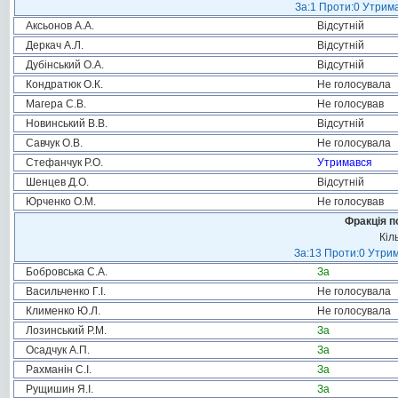
За:1 Проти:0 Утрима
Аксьонов А.А.
Відсутній
Деркач А.Л.
Відсутній
Дубінський О.А.
Відсутній
Кондратюк О.К.
Не голосувала
Магера С.В.
Не голосував
Новинський В.В.
Відсутній
Савчук О.В.
Не голосувала
Стефанчук Р.О.
Утримався
Шенцев Д.О.
Відсутній
Юрченко О.М.
Не голосував
Фракція п
Кіл
За:13 Проти:0 Утрим
Бобровська С.А.
За
Васильченко Г.І.
Не голосувала
Клименко Ю.Л.
Не голосувала
Лозинський Р.М.
За
Осадчук А.П.
За
Рахманін С.І.
За
Рущишин Я.І.
За