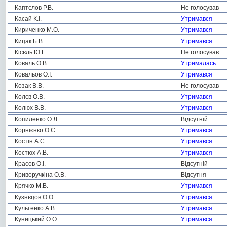
Каптєлов Р.В.
Не голосував
Касай К.І.
Утримався
Кириченко М.О.
Утримався
Кицак Б.В.
Утримався
Кісєль Ю.Г.
Не голосував
Коваль О.В.
Утрималась
Ковальов О.І.
Утримався
Козак В.В.
Не голосував
Колєв О.В.
Утримався
Колюх В.В.
Утримався
Копиленко О.Л.
Відсутній
Корнієнко О.С.
Утримався
Костін А.Є.
Утримався
Костюх А.В.
Утримався
Красов О.І.
Відсутній
Криворучкіна О.В.
Відсутня
Крячко М.В.
Утримався
Кузнєцов О.О.
Утримався
Культенко А.В.
Утримався
Куницький О.О.
Утримався