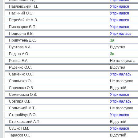
Павловський П.І.
Утримався
Пасічний О.С.
Утримався
Перебийніс М.В.
Утримався
Пивоваров Є.П.
Утримався
Подгорна В.В.
Утрималась
Припутень Д.С.
За
Пуртова А.А.
Відсутня
Радіна А.О.
За
Рєпіна Е.А.
Не голосувала
Руденко О.С.
Відсутня
Савченко О.С.
Утрималась
Саламаха О.І.
Не голосував
Санченко О.В.
Відсутній
Семінський О.В.
Утримався
Совгиря О.В.
Утрималась
Сольський М.Т.
Не голосував
Стернійчук В.О.
Утримався
Стріхарський А.П.
Відсутній
Сушко П.М.
Утримався
Тарасов О.С.
Відсутній