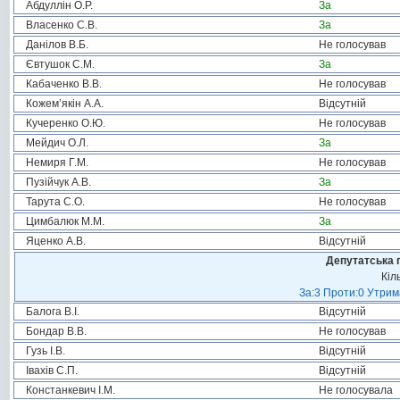
Абдуллін О.Р.
За
Власенко С.В.
За
Данілов В.Б.
Не голосував
Євтушок С.М.
За
Кабаченко В.В.
Не голосував
Кожем’якін А.А.
Відсутній
Кучеренко О.Ю.
Не голосував
Мейдич О.Л.
За
Немиря Г.М.
Не голосував
Пузійчук А.В.
За
Тарута С.О.
Не голосував
Цимбалюк М.М.
За
Яценко А.В.
Відсутній
Депутатська 
Кіл
За:3 Проти:0 Утрим
Балога В.І.
Відсутній
Бондар В.В.
Не голосував
Гузь І.В.
Відсутній
Івахів С.П.
Відсутній
Констанкевич І.М.
Не голосувала