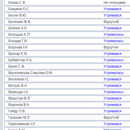
Бабак С.В.
Не голосував
Бакумов О.С.
Утримався
Безгін В.Ю.
Утримався
Беленюк Ж.В.
Відсутній
Боблях А.Р.
Утримався
Богуцька Є.П.
Утрималась
Бондар Г.В.
Утрималась
Борзова І.Н.
Відсутня
Брагар Є.В.
Утримався
Буймістер Л.А.
Утрималась
Бунін С.В.
Утримався
Василевська-Смаглюк О.М.
Утрималась
Васильєв І.С.
Утримався
Ватрас В.А.
Утримався
Верещук І.А.
Утрималась
Вірастюк В.Я.
Утримався
Воронов В.А.
Утримався
Гайду О.В.
Утримався
Галушко М.Л.
Відсутній
Герасименко І.Л.
Утримався