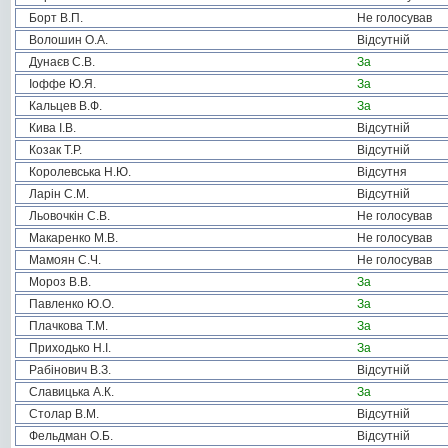
Борт В.П.
Не голосував
Волошин О.А.
Відсутній
Дунаєв С.В.
За
Іоффе Ю.Я.
За
Кальцев В.Ф.
За
Кива І.В.
Відсутній
Козак Т.Р.
Відсутній
Королевська Н.Ю.
Відсутня
Ларін С.М.
Відсутній
Льовочкін С.В.
Не голосував
Макаренко М.В.
Не голосував
Мамоян С.Ч.
Не голосував
Мороз В.В.
За
Павленко Ю.О.
За
Плачкова Т.М.
За
Приходько Н.І.
За
Рабінович В.З.
Відсутній
Славицька А.К.
За
Столар В.М.
Відсутній
Фельдман О.Б.
Відсутній