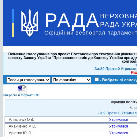
РАДА
ВЕРХОВН
РАДА УКР
Офіційний вебпортал парламент
Поіменне голосування про проект Постанови про скасування рішення Ве
проекту Закону України "Про внесення змін до Кодексу України про а
контрол
1
За:80 Проти:0 Утримал
Ріш
- Вибрати зі списк
Зберегти в форматі RTF
Фракція політ
Кіль
За:9 Проти:0 Утримали
Аліксійчук О.В.
Утримався
Ананченко М.О.
Утримався
Арістов Ю.Ю.
Утримався