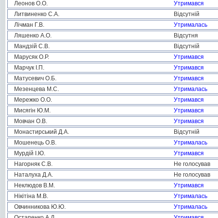
Леонов О.О.
Утримався
Литвиненко С.А.
Відсутній
Лічман Г.В.
Утрималась
Ляшенко А.О.
Відсутня
Мандзій С.В.
Відсутній
Марусяк О.Р.
Утримався
Марчук І.П.
Утримався
Матусевич О.Б.
Утримався
Мезенцева М.С.
Утрималась
Мережко О.О.
Утримався
Мисягін Ю.М.
Утримався
Мовчан О.В.
Утримався
Монастирський Д.А.
Відсутній
Мошенець О.В.
Утрималась
Мурдій І.Ю.
Утримався
Нагорняк С.В.
Не голосував
Наталуха Д.А.
Не голосував
Неклюдов В.М.
Утримався
Нікітіна М.В.
Утрималась
Овчинникова Ю.Ю.
Утрималась
Остапенко А.Д.
Утримався