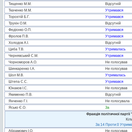
Тищенко М.М.
Відсутній
Ткаченко М.М.
Утримався
Торохтій Б.Г.
Утримався
Трухін О.М.
Відсутній
Федієнко О.П.
Утримався
Фролов П.В.
Утримався
Холодов А.І.
Відсутній
Циба Т.В.
Утрималась
Чернявський С.М.
Утримався
Чорноморов А.О.
Не голосував
Шинкаренко І.А.
Не голосував
Шол М.В.
Утрималась
Штепа С.С.
Утримався
Юнаков І.С.
Не голосував
Якименко П.В.
Відсутній
Янченко Г.І.
Не голосувала
Ясько Є.О.
За
Фракція політичної пар
Кіл
За:14 Проти:0 Утрима
Абрамович І.О.
Не голосував