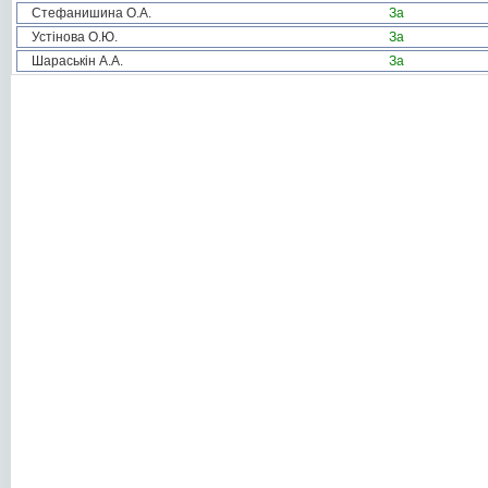
Стефанишина О.А.
За
Устінова О.Ю.
За
Шараськін А.А.
За