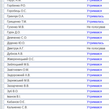
Герус А.М.
Утримався
Горбенко Р.О.
Утримався
Горобець О.С.
Утримався
Гринчук О.А.
Утрималась
Грищенко Т.М.
Утрималась
Гузенко М.В.
Не голосував
Гурін Д.О.
Утримався
Демченко С.О.
Утримався
Діденко Ю.О.
Утрималась
Дмитрук А.Г.
Не голосував
Дубнов А.В.
Утримався
Жмеренецький О.С.
Утримався
Заблоцький М.Б.
Утримався
Завітневич О.М.
Утримався
Задорожний А.В.
Утримався
Заремський М.В.
Утримався
Захарченко В.В.
Утримався
Зуб В.О.
Утримався
Іванов В.І.
Утримався
Кабанов О.Є.
Утримався
Кальченко С.В.
Утримався