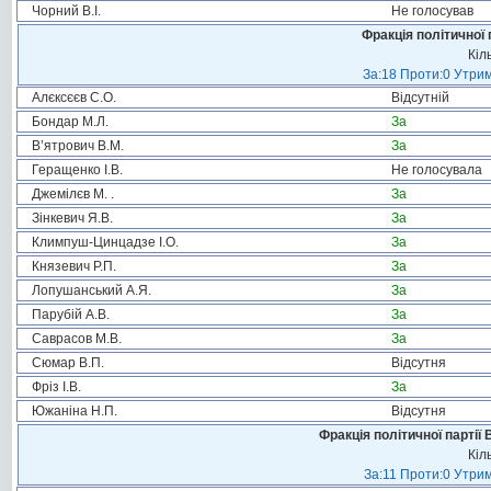
Чорний В.І.
Не голосував
Фракція політичної 
Кіл
За:18 Проти:0 Утрим
Алєксєєв С.О.
Відсутній
Бондар М.Л.
За
В’ятрович В.М.
За
Геращенко І.В.
Не голосувала
Джемілєв М. .
За
Зінкевич Я.В.
За
Климпуш-Цинцадзе І.О.
За
Князевич Р.П.
За
Лопушанський А.Я.
За
Парубій А.В.
За
Саврасов М.В.
За
Сюмар В.П.
Відсутня
Фріз І.В.
За
Южаніна Н.П.
Відсутня
Фракція політичної партії
Кіл
За:11 Проти:0 Утрим