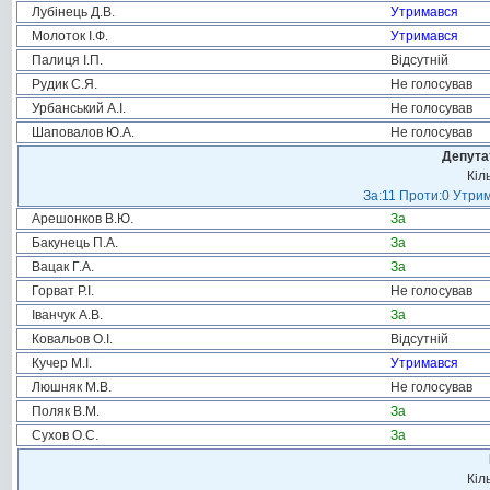
Лубінець Д.В.
Утримався
Молоток І.Ф.
Утримався
Палиця І.П.
Відсутній
Рудик С.Я.
Не голосував
Урбанський А.І.
Не голосував
Шаповалов Ю.А.
Не голосував
Депута
Кіл
За:11 Проти:0 Утрим
Арешонков В.Ю.
За
Бакунець П.А.
За
Вацак Г.А.
За
Горват Р.І.
Не голосував
Іванчук А.В.
За
Ковальов О.І.
Відсутній
Кучер М.І.
Утримався
Люшняк М.В.
Не голосував
Поляк В.М.
За
Сухов О.С.
За
Кіл