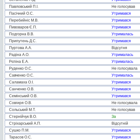
Павловський П.І.
Не голосував
Пасічний О.С.
Утримався
Перебийніс М.В.
Утримався
Пивоваров Є.П.
Утримався
Подгорна В.В.
Утрималась
Припутень Д.С.
Утримався
Пуртова А.А.
Відсутня
Радіна А.О.
Утрималась
Рєпіна Е.А.
Утрималась
Руденко О.С.
Не голосувала
Савченко О.С.
Утрималась
Саламаха О.І.
Утримався
Санченко О.В.
Утримався
Семінський О.В.
Утримався
Совгиря О.В.
Не голосувала
Сольський М.Т.
Не голосував
Стернійчук В.О.
За
Стріхарський А.П.
Відсутній
Сушко П.М.
Утримався
Тарасов О.С.
Утримався