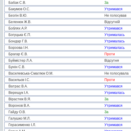
Бабак С.В.
За
Бакумов О.С.
Утримався
Безгін В.Ю.
Не голосував
Беленюк Ж.В.
Відсутній
Боблях А.Р.
Утримався
Богуцька Є.П.
Утрималась
Бондар Г.В.
Утрималась
Борзова І.Н.
Утрималась
Брагар Є.В.
Проти
Буймістер Л.А.
Відсутня
Бунін С.В.
Утримався
Василевська-Смаглюк О.М.
Не голосувала
Васильєв І.С.
Проти
Ватрас В.А.
Утримався
Верещук І.А.
Утрималась
Вірастюк В.Я.
За
Воронов В.А.
Утримався
Гайду О.В.
За
Галушко М.Л.
Утримався
Герасименко І.Л.
Утримався