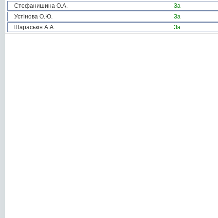
Стефанишина О.А.
За
Устінова О.Ю.
За
Шараськін А.А.
За