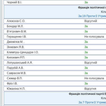
Чорний В.І.
За
Фракція політичної 
Кіл
За:19 Проти:0 Утрим
Алєксєєв С.О.
Відсутній
Бондар М.Л.
За
В’ятрович В.М.
За
Геращенко І.В.
Не голосувала
Джемілєв М. .
За
Зінкевич Я.В.
За
Климпуш-Цинцадзе І.О.
За
Князевич Р.П.
За
Лопушанський А.Я.
Відсутній
Парубій А.В.
За
Саврасов М.В.
За
Сюмар В.П.
Не голосувала
Фріз І.В.
За
Южаніна Н.П.
Відсутня
Фракція політичної партії
Кіл
За:7 Проти:0 Утрима