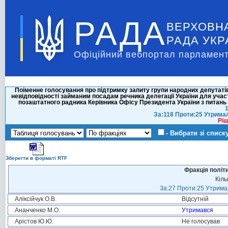
РАДА
ВЕРХОВН
РАДА УКР
Офіційний вебпортал парламент
Поіменне голосування про підтримку запиту групи народних депутаті
невідповідності займаним посадам речника делегації України для участі
позаштатного радника Керівника Офісу Президента України з питань 
1
За:118 Проти:25 Утрима
Ріш
- Вибрати зі списк
Зберегти в форматі RTF
Фракція політ
Кіль
За:27 Проти:25 Утримал
Аліксійчук О.В.
Відсутній
Ананченко М.О.
Утримався
Арістов Ю.Ю.
Не голосував