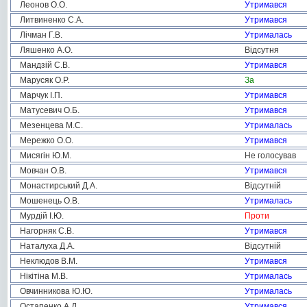
Леонов О.О.
Утримався
Литвиненко С.А.
Утримався
Лічман Г.В.
Утрималась
Ляшенко А.О.
Відсутня
Мандзій С.В.
Утримався
Марусяк О.Р.
За
Марчук І.П.
Утримався
Матусевич О.Б.
Утримався
Мезенцева М.С.
Утрималась
Мережко О.О.
Утримався
Мисягін Ю.М.
Не голосував
Мовчан О.В.
Утримався
Монастирський Д.А.
Відсутній
Мошенець О.В.
Утрималась
Мурдій І.Ю.
Проти
Нагорняк С.В.
Утримався
Наталуха Д.А.
Відсутній
Неклюдов В.М.
Утримався
Нікітіна М.В.
Утрималась
Овчинникова Ю.Ю.
Утрималась
Остапенко А.Д.
Утримався