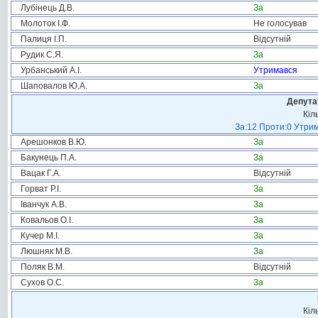
Лубінець Д.В.
За
Молоток І.Ф.
Не голосував
Палиця І.П.
Відсутній
Рудик С.Я.
За
Урбанський А.І.
Утримався
Шаповалов Ю.А.
За
Депута
Кіл
За:12 Проти:0 Утрим
Арешонков В.Ю.
За
Бакунець П.А.
За
Вацак Г.А.
Відсутній
Горват Р.І.
За
Іванчук А.В.
За
Ковальов О.І.
За
Кучер М.І.
За
Люшняк М.В.
За
Поляк В.М.
Відсутній
Сухов О.С.
За
Кіл