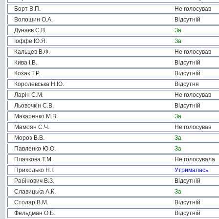
Борт В.П.
Не голосував
Волошин О.А.
Відсутній
Дунаєв С.В.
За
Іоффе Ю.Я.
За
Кальцев В.Ф.
Не голосував
Кива І.В.
Відсутній
Козак Т.Р.
Відсутній
Королевська Н.Ю.
Відсутня
Ларін С.М.
Не голосував
Льовочкін С.В.
Відсутній
Макаренко М.В.
За
Мамоян С.Ч.
Не голосував
Мороз В.В.
За
Павленко Ю.О.
За
Плачкова Т.М.
Не голосувала
Приходько Н.І.
Утрималась
Рабінович В.З.
Відсутній
Славицька А.К.
За
Столар В.М.
Відсутній
Фельдман О.Б.
Відсутній