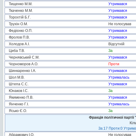
Тищенко М.М.
Утримався
Ткаченко М.М.
Утримався
Торохтій Б.Г.
Утримався
Трухін О.М.
Не голосував
Федієнко О.П.
Утримався
Фролов П.В.
Утримався
Холодов А.І.
Відсутній
Циба Т.В.
За
Чернявський С.М.
Утримався
Чорноморов А.О.
Проти
Шинкаренко І.А.
Утримався
Шол М.В.
Утрималась
Штепа С.С.
Утримався
Юнаков І.С.
За
Якименко П.В.
Утримався
Янченко Г.І.
Утрималась
Ясько Є.О.
За
Фракція політичної пар
Кіл
За:17 Проти:0 Утрима
Абрамович І.О.
Не голосував