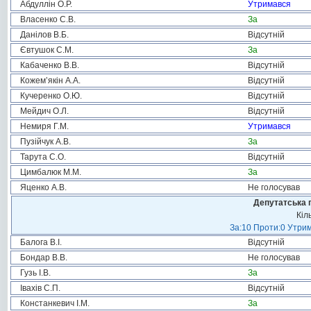
Абдуллін О.Р.
Утримався
Власенко С.В.
За
Данілов В.Б.
Відсутній
Євтушок С.М.
За
Кабаченко В.В.
Відсутній
Кожем’якін А.А.
Відсутній
Кучеренко О.Ю.
Відсутній
Мейдич О.Л.
Відсутній
Немиря Г.М.
Утримався
Пузійчук А.В.
За
Тарута С.О.
Відсутній
Цимбалюк М.М.
За
Яценко А.В.
Не голосував
Депутатська 
Кіл
За:10 Проти:0 Утрим
Балога В.І.
Відсутній
Бондар В.В.
Не голосував
Гузь І.В.
За
Івахів С.П.
Відсутній
Констанкевич І.М.
За