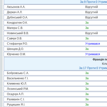
За:9 Проти:0 Утрим
Аксьонов А.А.
Відсутній
Деркач А.Л.
Відсутній
Дубінський О.А.
Відсутній
Кондратюк О.К.
За
Магера С.В.
За
Новинський В.В.
Відсутній
Савчук О.В.
За
Стефанчук Р.О.
Утримався
Шенцев Д.О.
За
Юрченко О.М.
Утримався
Фракція п
Кіл
За:17 Проти:0 Утрим
Бобровська С.А.
За
Васильченко Г.І.
За
Клименко Ю.Л.
За
Лозинський Р.М.
За
Осадчук А.П.
За
Рахманін С.І.
За
Рущишин Я.І.
За