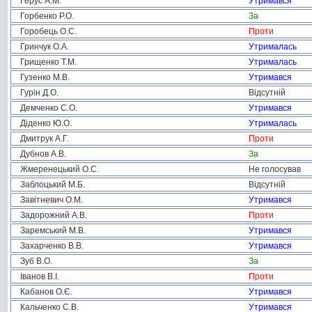
Герус А.М.
Утримався
Горбенко Р.О.
За
Горобець О.С.
Проти
Гринчук О.А.
Утрималась
Грищенко Т.М.
Утрималась
Гузенко М.В.
Утримався
Гурін Д.О.
Відсутній
Демченко С.О.
Утримався
Діденко Ю.О.
Утрималась
Дмитрук А.Г.
Проти
Дубнов А.В.
За
Жмеренецький О.С.
Не голосував
Заблоцький М.Б.
Відсутній
Завітневич О.М.
Утримався
Задорожний А.В.
Проти
Заремський М.В.
Утримався
Захарченко В.В.
Утримався
Зуб В.О.
За
Іванов В.І.
Проти
Кабанов О.Є.
Утримався
Кальченко С.В.
Утримався