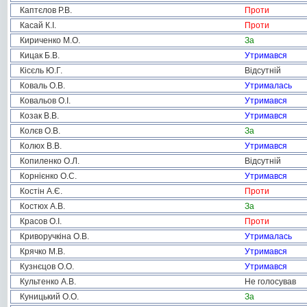
Каптєлов Р.В.
Проти
Касай К.І.
Проти
Кириченко М.О.
За
Кицак Б.В.
Утримався
Кісєль Ю.Г.
Відсутній
Коваль О.В.
Утрималась
Ковальов О.І.
Утримався
Козак В.В.
Утримався
Колєв О.В.
За
Колюх В.В.
Утримався
Копиленко О.Л.
Відсутній
Корнієнко О.С.
Утримався
Костін А.Є.
Проти
Костюх А.В.
За
Красов О.І.
Проти
Криворучкіна О.В.
Утрималась
Крячко М.В.
Утримався
Кузнєцов О.О.
Утримався
Культенко А.В.
Не голосував
Куницький О.О.
За