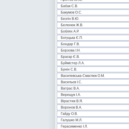
Бабак С.В.
Бакумов О.С.
Безгін В.Ю.
Беленюк Ж.В.
Боблях А.Р.
Богуцька Є.П.
Бондар Г.В.
Борзова І.Н.
Брагар Є.В.
Буймістер Л.А.
Бунін С.В.
Василевська-Смаглюк О.М.
Васильєв І.С.
Ватрас В.А.
Верещук І.А.
Вірастюк В.Я.
Воронов В.А.
Гайду О.В.
Галушко М.Л.
Герасименко І.Л.