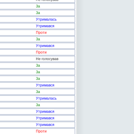
За
За
Утрималась
Утримався
Проти
За
Утримався
Проти
Не голосував
За
За
За
Утримався
За
Утрималась
За
Утримався
Утримався
Утримався
Проти