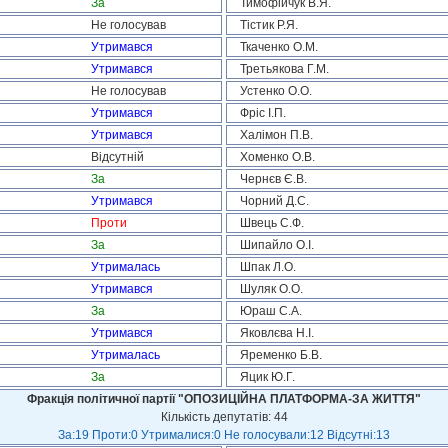
За
Тимофійчук В.Я.
Не голосував
Тістик Р.Я.
Утримався
Ткаченко О.М.
Утримався
Третьякова Г.М.
Не голосував
Устенко О.О.
Утримався
Фріс І.П.
Утримався
Халімон П.В.
Відсутній
Хоменко О.В.
За
Чернєв Є.В.
Утримався
Чорний Д.С.
Проти
Швець С.Ф.
За
Шипайло О.І.
Утрималась
Шпак Л.О.
Утримався
Шуляк О.О.
За
Юраш С.А.
Утримався
Яковлєва Н.І.
Утрималась
Яременко Б.В.
За
Яцик Ю.Г.
Фракція політичної партії "ОПОЗИЦІЙНА ПЛАТФОРМА-ЗА ЖИТТЯ"
Кількість депутатів: 44
За:19 Проти:0 Утрималися:0 Не голосували:12 Відсутні:13