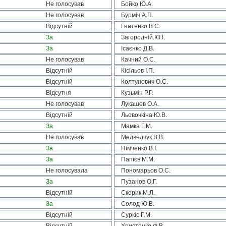
Не голосував
Бойко Ю.А.
Не голосував
Бурміч А.П.
Відсутній
Гнатенко В.С.
За
Загородній Ю.І.
За
Ісаєнко Д.В.
Не голосував
Качний О.С.
Відсутній
Кісільов І.П.
Відсутній
Колтунович О.С.
Відсутня
Кузьмін Р.Р.
Не голосував
Лукашев О.А.
Відсутній
Льовочкіна Ю.В.
За
Мамка Г.М.
Не голосував
Медведчук В.В.
За
Німченко В.І.
За
Папієв М.М.
Не голосувала
Пономарьов О.С.
За
Пузанов О.Г.
Відсутній
Скорик М.Л.
За
Солод Ю.В.
Відсутній
Суркіс Г.М.