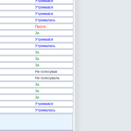
Утримався
Утримався
Утримався
Утрималась
Проти
За
Утримався
Утрималась
За
За
За
Не голосував
Не голосувала
За
За
За
Утримався
Утрималась