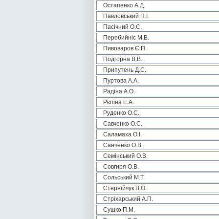
Остапенко А.Д.
Павловський П.І.
Пасічний О.С.
Перебийніс М.В.
Пивоваров Є.П.
Подгорна В.В.
Припутень Д.С.
Пуртова А.А.
Радіна А.О.
Рєпіна Е.А.
Руденко О.С.
Савченко О.С.
Саламаха О.І.
Санченко О.В.
Семінський О.В.
Совгиря О.В.
Сольський М.Т.
Стернійчук В.О.
Стріхарський А.П.
Сушко П.М.