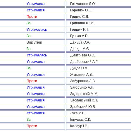
Утримався
Гетманцев Д.О.
Утримався
Горенюк О.О.
Проти
Гривко С.Д.
За
Гришина Ю.М.
Утрималась
Грищук Р.П.
За
Гунько А.Г.
Відсутній
Дануца О.А.
За
Дирдін М.Є.
Утрималась
Дмитрієва О.О.
Утримався
Драбовський А.Г.
За
Дунда О.А.
Утримався
Жупанин А.В.
Проти
Забуранна Л.В.
Утримався
Загоруйко А.Л.
Утримався
Задорожній М.М.
Утримався
Заславський Ю.І.
Утримався
Здебський Ю.В.
Утримався
Зуєв М.С.
За
Іонушас С.К.
Проти
Калаур І.Р.