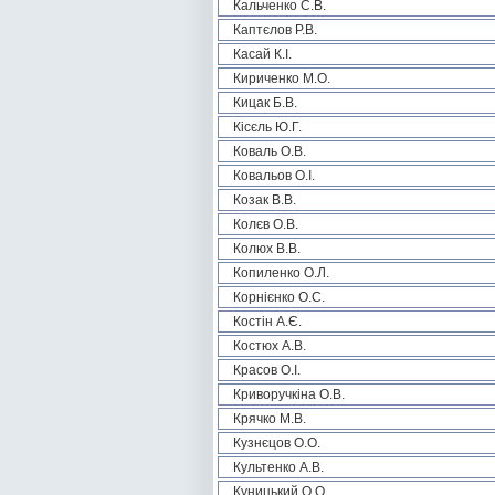
Кальченко С.В.
Каптєлов Р.В.
Касай К.І.
Кириченко М.О.
Кицак Б.В.
Кісєль Ю.Г.
Коваль О.В.
Ковальов О.І.
Козак В.В.
Колєв О.В.
Колюх В.В.
Копиленко О.Л.
Корнієнко О.С.
Костін А.Є.
Костюх А.В.
Красов О.І.
Криворучкіна О.В.
Крячко М.В.
Кузнєцов О.О.
Культенко А.В.
Куницький О.О.