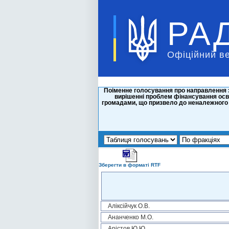
РА
Офіційний в
Поіменне голосування про направлення з
вирішенні проблем фінансування освіт
громадами, що призвело до неналежного з
Зберегти в форматі RTF
Аліксійчук О.В.
Ананченко М.О.
Арістов Ю.Ю.