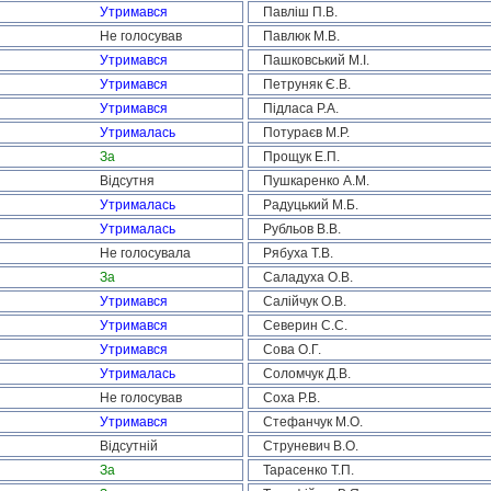
Утримався
Павліш П.В.
Не голосував
Павлюк М.В.
Утримався
Пашковський М.І.
Утримався
Петруняк Є.В.
Утримався
Підласа Р.А.
Утрималась
Потураєв М.Р.
За
Прощук Е.П.
Відсутня
Пушкаренко А.М.
Утрималась
Радуцький М.Б.
Утрималась
Рубльов В.В.
Не голосувала
Рябуха Т.В.
За
Саладуха О.В.
Утримався
Салійчук О.В.
Утримався
Северин С.С.
Утримався
Сова О.Г.
Утрималась
Соломчук Д.В.
Не голосував
Соха Р.В.
Утримався
Стефанчук М.О.
Відсутній
Струневич В.О.
За
Тарасенко Т.П.