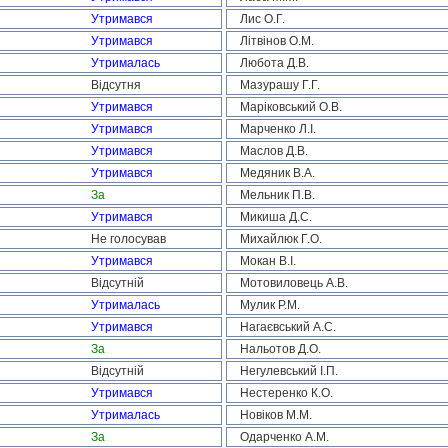
Утримався
Лис О.Г.
Утримався
Літвінов О.М.
Утрималась
Любота Д.В.
Відсутня
Мазурашу Г.Г.
Утримався
Маріковський О.В.
Утримався
Марченко Л.І.
Утримався
Маслов Д.В.
Утримався
Медяник В.А.
За
Мельник П.В.
Утримався
Микиша Д.С.
Не голосував
Михайлюк Г.О.
Утримався
Мокан В.І.
Відсутній
Мотовиловець А.В.
Утрималась
Мулик Р.М.
Утримався
Нагаєвський А.С.
За
Нальотов Д.О.
Відсутній
Негулевський І.П.
Утримався
Нестеренко К.О.
Утрималась
Новіков М.М.
За
Одарченко А.М.