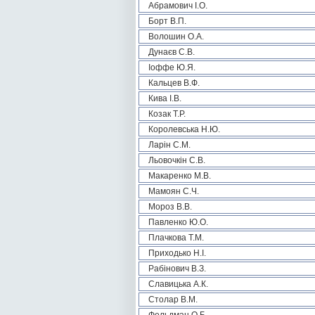
Абрамович І.О.
Борт В.П.
Волошин О.А.
Дунаєв С.В.
Іоффе Ю.Я.
Кальцев В.Ф.
Кива І.В.
Козак Т.Р.
Королевська Н.Ю.
Ларін С.М.
Льовочкін С.В.
Макаренко М.В.
Мамоян С.Ч.
Мороз В.В.
Павленко Ю.О.
Плачкова Т.М.
Приходько Н.І.
Рабінович В.З.
Славицька А.К.
Столар В.М.