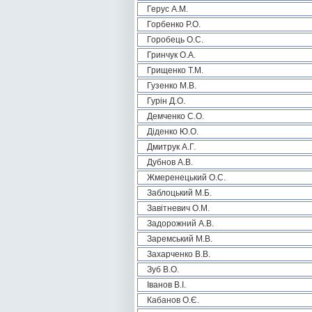
Герус А.М.
Горбенко Р.О.
Горобець О.С.
Гринчук О.А.
Грищенко Т.М.
Гузенко М.В.
Гурін Д.О.
Демченко С.О.
Діденко Ю.О.
Дмитрук А.Г.
Дубнов А.В.
Жмеренецький О.С.
Заблоцький М.Б.
Завітневич О.М.
Задорожний А.В.
Заремський М.В.
Захарченко В.В.
Зуб В.О.
Іванов В.І.
Кабанов О.Є.