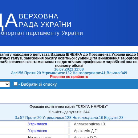
ДА
ВЕРХОВНА
РАДА УКРАЇНИ
ебпортал парламенту України
апиту народного депутата Вадима ІВЧЕНКА до Президента України щодо без
ньої галузі, заниження обсягу освітньої субвенції та виникнення заборгов
абезпечення коштами виплат педагогічним працівникам заробітної плати, 
повному обсязі
16.07.2021 11:08
За:156 Проти:20 Утрималися:132 Не голосували:41 Всього:349
Рішення не прийнято
- Вибрати зі списку
Фракція політичної партії "СЛУГА НАРОДУ"
Кількість депутатів: 244
За:57 Проти:20 Утрималися:128 Не голосували:16 Відсутні:23
Утримався
Аллахвердієва І.В.
Утримався
Арахамія Д.Г.
Не голосував
Арсенюк О.О.