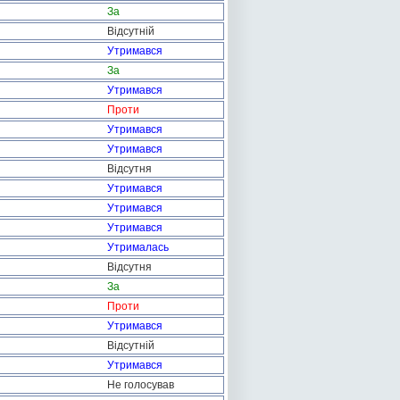
За
Відсутній
Утримався
За
Утримався
Проти
Утримався
Утримався
Відсутня
Утримався
Утримався
Утримався
Утрималась
Відсутня
За
Проти
Утримався
Відсутній
Утримався
Не голосував