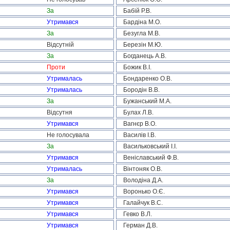
За
Бабій Р.В.
Утримався
Бардіна М.О.
За
Безугла М.В.
Відсутній
Березін М.Ю.
За
Богданець А.В.
Проти
Божик В.І.
Утрималась
Бондаренко О.В.
Утрималась
Бородін В.В.
За
Бужанський М.А.
Відсутня
Булах Л.В.
Утримався
Вагнєр В.О.
Не голосувала
Василів І.В.
За
Васильковський І.І.
Утримався
Веніславський Ф.В.
Утрималась
Вінтоняк О.В.
За
Володіна Д.А.
Утримався
Воронько О.Є.
Утримався
Галайчук В.С.
Утримався
Гевко В.Л.
Утримався
Герман Д.В.