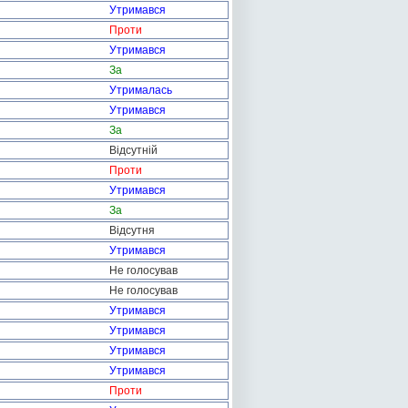
Утримався
Проти
Утримався
За
Утрималась
Утримався
За
Відсутній
Проти
Утримався
За
Відсутня
Утримався
Не голосував
Не голосував
Утримався
Утримався
Утримався
Утримався
Проти