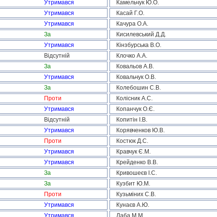
Утримався
Камельчук Ю.О.
Утримався
Касай Г.О.
Утримався
Качура О.А.
За
Кисилевський Д.Д.
Утримався
Кінзбурська В.О.
Відсутній
Клочко А.А.
За
Ковальов А.В.
Утримався
Ковальчук О.В.
За
Колебошин С.В.
Проти
Колісник А.С.
Утримався
Копанчук О.Є.
Відсутній
Копитін І.В.
Утримався
Корявченков Ю.В.
Проти
Костюк Д.С.
Утримався
Кравчук Є.М.
Утримався
Крейденко В.В.
За
Кривошеєв І.С.
За
Кузбит Ю.М.
Проти
Кузьміних С.В.
Утримався
Кунаєв А.Ю.
Утримався
Лаба М.М.