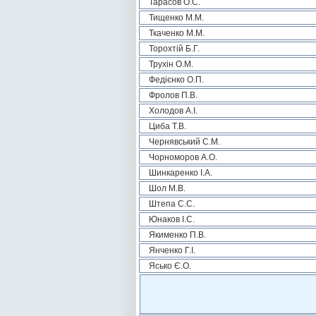
Тарасов О.С.
Тищенко М.М.
Ткаченко М.М.
Торохтій Б.Г.
Трухін О.М.
Федієнко О.П.
Фролов П.В.
Холодов А.І.
Циба Т.В.
Чернявський С.М.
Чорноморов А.О.
Шинкаренко І.А.
Шол М.В.
Штепа С.С.
Юнаков І.С.
Якименко П.В.
Янченко Г.І.
Ясько Є.О.