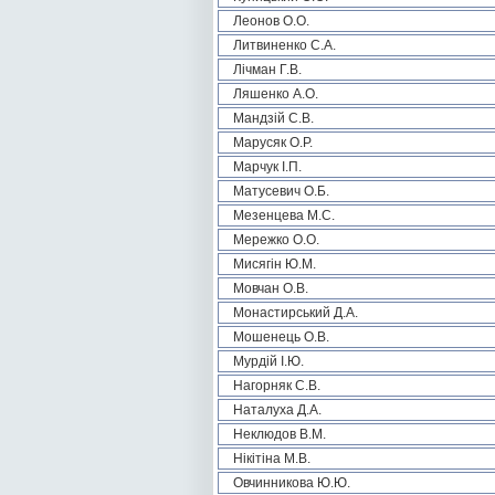
Леонов О.О.
Литвиненко С.А.
Лічман Г.В.
Ляшенко А.О.
Мандзій С.В.
Марусяк О.Р.
Марчук І.П.
Матусевич О.Б.
Мезенцева М.С.
Мережко О.О.
Мисягін Ю.М.
Мовчан О.В.
Монастирський Д.А.
Мошенець О.В.
Мурдій І.Ю.
Нагорняк С.В.
Наталуха Д.А.
Неклюдов В.М.
Нікітіна М.В.
Овчинникова Ю.Ю.