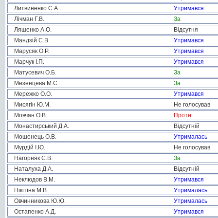
Литвиненко С.А.
Утримався
Лічман Г.В.
За
Ляшенко А.О.
Відсутня
Мандзій С.В.
Утримався
Марусяк О.Р.
Утримався
Марчук І.П.
Утримався
Матусевич О.Б.
За
Мезенцева М.С.
За
Мережко О.О.
Утримався
Мисягін Ю.М.
Не голосував
Мовчан О.В.
Проти
Монастирський Д.А.
Відсутній
Мошенець О.В.
Утрималась
Мурдій І.Ю.
Не голосував
Нагорняк С.В.
За
Наталуха Д.А.
Відсутній
Неклюдов В.М.
Утримався
Нікітіна М.В.
Утрималась
Овчинникова Ю.Ю.
Утрималась
Остапенко А.Д.
Утримався