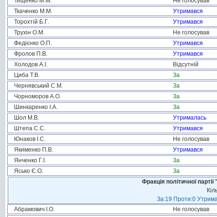
Тищенко М.М.
Не голосував
Ткаченко М.М.
Утримався
Торохтій Б.Г.
Утримався
Трухін О.М.
Не голосував
Федієнко О.П.
Утримався
Фролов П.В.
Утримався
Холодов А.І.
Відсутній
Циба Т.В.
За
Чернявський С.М.
За
Чорноморов А.О.
За
Шинкаренко І.А.
За
Шол М.В.
Утрималась
Штепа С.С.
Утримався
Юнаков І.С.
Не голосував
Якименко П.В.
Утримався
Янченко Г.І.
За
Ясько Є.О.
За
Фракція політичної пар
Кіл
За:19 Проти:0 Утрима
Абрамович І.О.
Не голосував