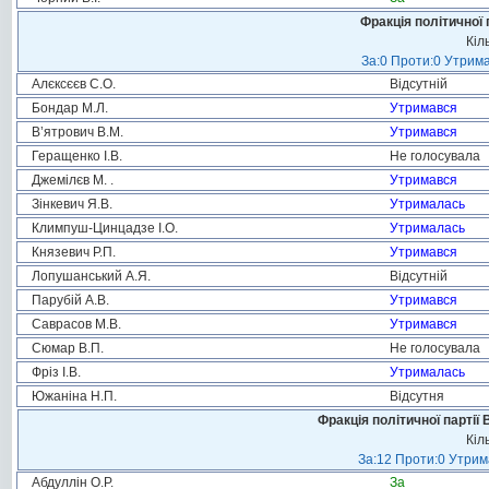
Фракція політичної 
Кіл
За:0 Проти:0 Утрима
Алєксєєв С.О.
Відсутній
Бондар М.Л.
Утримався
В’ятрович В.М.
Утримався
Геращенко І.В.
Не голосувала
Джемілєв М. .
Утримався
Зінкевич Я.В.
Утрималась
Климпуш-Цинцадзе І.О.
Утрималась
Князевич Р.П.
Утримався
Лопушанський А.Я.
Відсутній
Парубій А.В.
Утримався
Саврасов М.В.
Утримався
Сюмар В.П.
Не голосувала
Фріз І.В.
Утрималась
Южаніна Н.П.
Відсутня
Фракція політичної партії
Кіл
За:12 Проти:0 Утрима
Абдуллін О.Р.
За