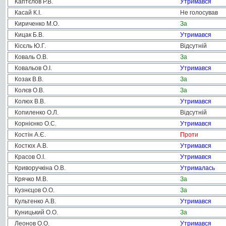
Каптєлов Р.В.
Утримався
Касай К.І.
Не голосував
Кириченко М.О.
За
Кицак Б.В.
Утримався
Кісєль Ю.Г.
Відсутній
Коваль О.В.
За
Ковальов О.І.
Утримався
Козак В.В.
За
Колєв О.В.
За
Колюх В.В.
Утримався
Копиленко О.Л.
Відсутній
Корнієнко О.С.
Утримався
Костін А.Є.
Проти
Костюх А.В.
Утримався
Красов О.І.
Утримався
Криворучкіна О.В.
Утрималась
Крячко М.В.
За
Кузнєцов О.О.
За
Культенко А.В.
Утримався
Куницький О.О.
За
Леонов О.О.
Утримався