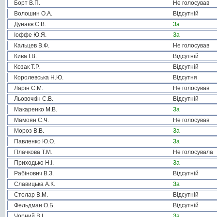
Борт В.П.
Не голосував
Волошин О.А.
Відсутній
Дунаєв С.В.
За
Іоффе Ю.Я.
За
Кальцев В.Ф.
Не голосував
Кива І.В.
Відсутній
Козак Т.Р.
Відсутній
Королевська Н.Ю.
Відсутня
Ларін С.М.
Не голосував
Льовочкін С.В.
Відсутній
Макаренко М.В.
За
Мамоян С.Ч.
Не голосував
Мороз В.В.
За
Павленко Ю.О.
За
Плачкова Т.М.
Не голосувала
Приходько Н.І.
За
Рабінович В.З.
Відсутній
Славицька А.К.
За
Столар В.М.
Відсутній
Фельдман О.Б.
Відсутній
Чорний В.І.
За