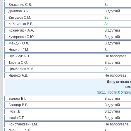
Власенко С.В.
За
Данілов В.Б.
Відсутній
Євтушок С.М.
За
Кабаченко В.В.
За
Кожем’якін А.А.
Відсутній
Кучеренко О.Ю.
Відсутній
Мейдич О.Л.
Відсутній
Немиря Г.М.
За
Пузійчук А.В.
Не голосував
Тарута С.О.
Відсутній
Цимбалюк М.М.
За
Яценко А.В.
Не голосував
Депутатська 
Кіл
За:11 Проти:0 Утрим
Балога В.І.
Відсутній
Бондар В.В.
Відсутній
Гузь І.В.
Відсутній
Івахів С.П.
Відсутній
Констанкевич І.М.
Не голосувала
Лубінець Д.В.
За