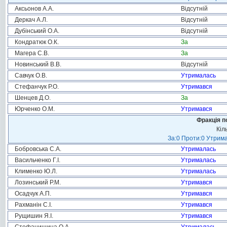
Аксьонов А.А.
Відсутній
Деркач А.Л.
Відсутній
Дубінський О.А.
Відсутній
Кондратюк О.К.
За
Магера С.В.
За
Новинський В.В.
Відсутній
Савчук О.В.
Утрималась
Стефанчук Р.О.
Утримався
Шенцев Д.О.
За
Юрченко О.М.
Утримався
Фракція п
Кіл
За:0 Проти:0 Утрима
Бобровська С.А.
Утрималась
Васильченко Г.І.
Утрималась
Клименко Ю.Л.
Утрималась
Лозинський Р.М.
Утримався
Осадчук А.П.
Утримався
Рахманін С.І.
Утримався
Рущишин Я.І.
Утримався