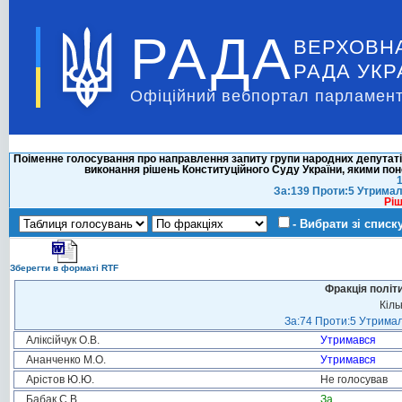
РАДА
ВЕРХОВН
РАДА УКР
Офіційний вебпортал парламент
Поіменне голосування про направлення запиту групи народних депутаті
виконання рішень Конституційного Суду України, якими по
1
За:139 Проти:5 Утримал
Ріш
- Вибрати зі списк
Зберегти в форматі RTF
Фракція політ
Кіль
За:74 Проти:5 Утримал
Аліксійчук О.В.
Утримався
Ананченко М.О.
Утримався
Арістов Ю.Ю.
Не голосував
Бабак С.В.
За