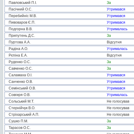
Павловський П.І.
За
Пасічний О.С.
Утримався
Перебийніс М.В.
Утримався
Пивоваров Є.П.
Утримався
Подгорна В.В.
Утрималась
Припутень Д.С.
За
Пуртова А.А.
Відсутня
Радіна А.О.
Утрималась
Рєпіна Е.А.
Відсутня
Руденко О.С.
За
Савченко О.С.
За
Саламаха О.І.
Утримався
Санченко О.В.
Утримався
Семінський О.В.
Утримався
Совгиря О.В.
Утрималась
Сольський М.Т.
Не голосував
Стернійчук В.О.
Не голосував
Стріхарський А.П.
Не голосував
Сушко П.М.
За
Тарасов О.С.
За