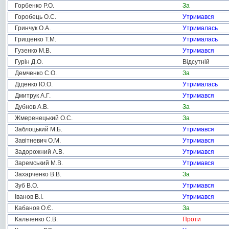
Горбенко Р.О.
За
Горобець О.С.
Утримався
Гринчук О.А.
Утрималась
Грищенко Т.М.
Утрималась
Гузенко М.В.
Утримався
Гурін Д.О.
Відсутній
Демченко С.О.
За
Діденко Ю.О.
Утрималась
Дмитрук А.Г.
Утримався
Дубнов А.В.
За
Жмеренецький О.С.
За
Заблоцький М.Б.
Утримався
Завітневич О.М.
Утримався
Задорожний А.В.
Утримався
Заремський М.В.
Утримався
Захарченко В.В.
За
Зуб В.О.
Утримався
Іванов В.І.
Утримався
Кабанов О.Є.
За
Кальченко С.В.
Проти