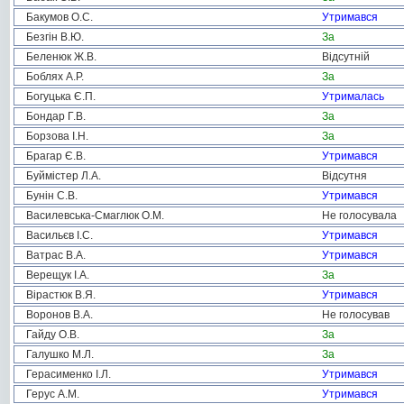
Бакумов О.С.
Утримався
Безгін В.Ю.
За
Беленюк Ж.В.
Відсутній
Боблях А.Р.
За
Богуцька Є.П.
Утрималась
Бондар Г.В.
За
Борзова І.Н.
За
Брагар Є.В.
Утримався
Буймістер Л.А.
Відсутня
Бунін С.В.
Утримався
Василевська-Смаглюк О.М.
Не голосувала
Васильєв І.С.
Утримався
Ватрас В.А.
Утримався
Верещук І.А.
За
Вірастюк В.Я.
Утримався
Воронов В.А.
Не голосував
Гайду О.В.
За
Галушко М.Л.
За
Герасименко І.Л.
Утримався
Герус А.М.
Утримався