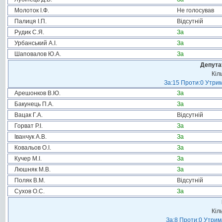
Молоток І.Ф.
Не голосував
Палиця І.П.
Відсутній
Рудик С.Я.
За
Урбанський А.І.
За
Шаповалов Ю.А.
За
Депута
Кіл
За:15 Проти:0 Утрим
Арешонков В.Ю.
За
Бакунець П.А.
За
Вацак Г.А.
Відсутній
Горват Р.І.
За
Іванчук А.В.
За
Ковальов О.І.
За
Кучер М.І.
За
Люшняк М.В.
За
Поляк В.М.
Відсутній
Сухов О.С.
За
Кіл
За:8 Проти:0 Утрим