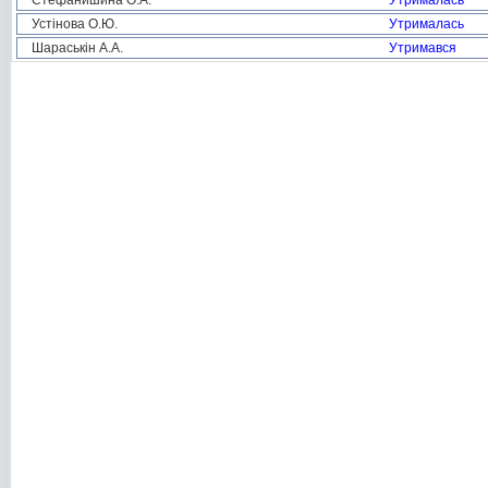
Стефанишина О.А.
Утрималась
Устінова О.Ю.
Утрималась
Шараськін А.А.
Утримався