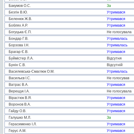
Бакумов О.С.
За
Безгін В.Ю.
Утримався
Беленюк Ж.В.
Утримався
Боблях А.Р.
Утримався
Богуцька Є.П.
Не голосувала
Бондар Г.В.
Утрималась
Борзова І.Н.
Утрималась
Брагар Є.В.
Утримався
Буймістер Л.А.
Відсутня
Бунін С.В.
Відсутній
Василевська-Смаглюк О.М.
Утрималась
Васильєв І.С.
Не голосував
Ватрас В.А.
Утримався
Верещук І.А.
Не голосувала
Вірастюк В.Я.
Утримався
Воронов В.А.
Утримався
Гайду О.В.
Утримався
Галушко М.Л.
За
Герасименко І.Л.
Утримався
Герус А.М.
Утримався