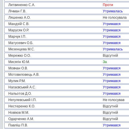
Литвиненко С.А.
Проти
Лічман Г.В.
Утрималась
Ляшенко А.О.
Не голосувала
Мандзій С.В.
Утримався
Марусяк О.Р.
Утримався
Марчук І.П.
Утримався
Матусевич О.Б.
Утримався
Мезенцева М.С.
Утрималась
Мережко О.О.
Відсутній
Мисягін Ю.М.
За
Мовчан О.В.
Утримався
Мотовиловець А.В.
Утримався
Мулик Р.М.
Утримався
Нагаєвський А.С.
Утримався
Нальотов Д.О.
Утримався
Негулевський І.П.
Не голосував
Нестеренко К.О.
Відсутній
Новіков М.М.
Відсутній
Одарченко А.М.
Відсутній
Павліш П.В.
Утримався