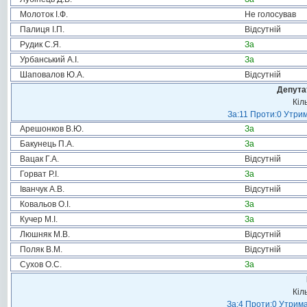
Молоток І.Ф.
Не голосував
Палиця І.П.
Відсутній
Рудик С.Я.
За
Урбанський А.І.
За
Шаповалов Ю.А.
Відсутній
Депута
Кіл
За:11 Проти:0 Утрим
Арешонков В.Ю.
За
Бакунець П.А.
За
Вацак Г.А.
Відсутній
Горват Р.І.
За
Іванчук А.В.
Відсутній
Ковальов О.І.
За
Кучер М.І.
За
Люшняк М.В.
Відсутній
Поляк В.М.
Відсутній
Сухов О.С.
За
Кіл
За:4 Проти:0 Утрима