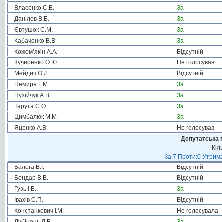
Власенко С.В.
За
Данілов В.Б.
За
Євтушок С.М.
За
Кабаченко В.В.
За
Кожем’якін А.А.
Відсутній
Кучеренко О.Ю.
Не голосував
Мейдич О.Л.
Відсутній
Немиря Г.М.
За
Пузійчук А.В.
За
Тарута С.О.
За
Цимбалюк М.М.
За
Яценко А.В.
Не голосував
Депутатська 
Кіл
За:7 Проти:0 Утрима
Балога В.І.
Відсутній
Бондар В.В.
Відсутній
Гузь І.В.
За
Івахів С.П.
Відсутній
Констанкевич І.М.
Не голосувала
Лубінець Д.В.
За