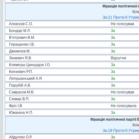
Фракція політичної 
Кіл
За:21 Проти:0 Утрим
Алєксєєв С.О.
Не голосував
Бондар М.Л.
За
В’ятрович В.М.
За
Геращенко І.В.
За
Джемілєв М. .
За
Зінкевич Я.В.
Відсутня
Климпуш-Цинцадзе І.О.
За
Князевич Р.П.
За
Лопушанський А.Я.
За
Парубій А.В.
За
Саврасов М.В.
Не голосував
Сюмар В.П.
За
Фріз І.В.
Не голосувала
Южаніна Н.П.
За
Фракція політичної партії
Кіл
За:18 Проти:0 Утрим
Абдуллін О.Р.
За