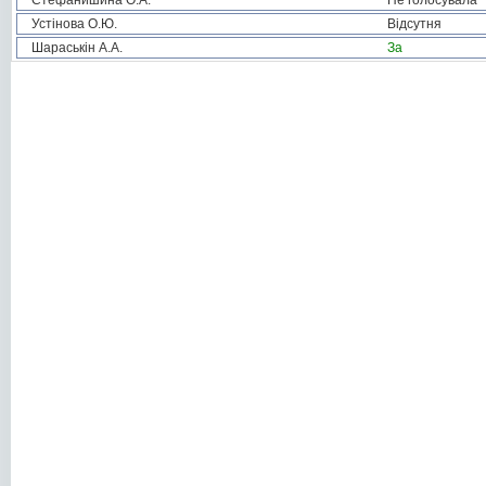
Стефанишина О.А.
Не голосувала
Устінова О.Ю.
Відсутня
Шараськін А.А.
За