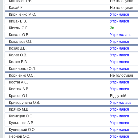
Каптєлов Р.В.
Не голосував
Касай К.І.
Не голосував
Кириченко М.О.
Утримався
Кицак Б.В.
Утримався
Кісєль Ю.Г.
За
Коваль О.В.
Утрималась
Ковальов О.І.
Утримався
Козак В.В.
Утримався
Колєв О.В.
Утримався
Колюх В.В.
Утримався
Копиленко О.Л.
Утримався
Корнієнко О.С.
Не голосував
Костін А.Є.
Утримався
Костюх А.В.
Утримався
Красов О.І.
Відсутній
Криворучкіна О.В.
Утрималась
Крячко М.В.
Утримався
Кузнєцов О.О.
Утримався
Культенко А.В.
Утримався
Куницький О.О.
Утримався
Леонов О.О.
Утримався