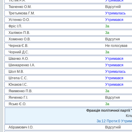
Тістик Р.Я.
Утримався
Ткаченко О.М.
Відсутній
Третьякова Г.М.
Утрималась
Устенко О.О.
Утримався
Фріс І.П.
За
Халімон П.В.
За
Хоменко О.В.
Відсутня
Чернєв Є.В.
Не голосував
Чорний Д.С.
За
Швачко А.О.
Утримався
Шинкаренко І.А.
Утримався
Шол М.В.
Утрималась
Штепа С.С.
Утримався
Юнаков І.С.
Утримався
Якименко П.В.
За
Янченко Г.І.
Відсутня
Ясько Є.О.
За
Фракція політичної пар
Кіл
За:12 Проти:0 Утрима
Абрамович І.О.
Відсутній