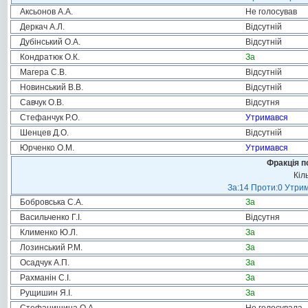
Аксьонов А.А.
Не голосував
Деркач А.Л.
Відсутній
Дубінський О.А.
Відсутній
Кондратюк О.К.
За
Магера С.В.
Відсутній
Новинський В.В.
Відсутній
Савчук О.В.
Відсутня
Стефанчук Р.О.
Утримався
Шенцев Д.О.
Відсутній
Юрченко О.М.
Утримався
Фракція п
Кіл
За:14 Проти:0 Утрим
Бобровська С.А.
За
Васильченко Г.І.
Відсутня
Клименко Ю.Л.
За
Лозинський Р.М.
За
Осадчук А.П.
За
Рахманін С.І.
За
Рущишин Я.І.
За