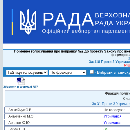
РАДА
ВЕРХОВН
РАДА УКР
Офіційний вебпортал парламент
Поіменне голосування про поправку №2 до проекту Закону про вне
фермерськ
2
За:118 Проти:3 Утримал
Ріш
- Вибрати зі списк
Зберегти в форматі RTF
Фракція політ
Кіль
За:31 Проти:3 Утримал
Аліксійчук О.В.
Не голосував
Ананченко М.О.
Утримався
Арістов Ю.Ю.
Утримався
Бабак С.В.
За