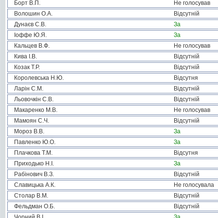
Борт В.П.
Не голосував
Волошин О.А.
Відсутній
Дунаєв С.В.
За
Іоффе Ю.Я.
За
Кальцев В.Ф.
Не голосував
Кива І.В.
Відсутній
Козак Т.Р.
Відсутній
Королевська Н.Ю.
Відсутня
Ларін С.М.
Відсутній
Льовочкін С.В.
Відсутній
Макаренко М.В.
Не голосував
Мамоян С.Ч.
Відсутній
Мороз В.В.
За
Павленко Ю.О.
За
Плачкова Т.М.
Відсутня
Приходько Н.І.
За
Рабінович В.З.
Відсутній
Славицька А.К.
Не голосувала
Столар В.М.
Відсутній
Фельдман О.Б.
Відсутній
Чорний В.І.
За