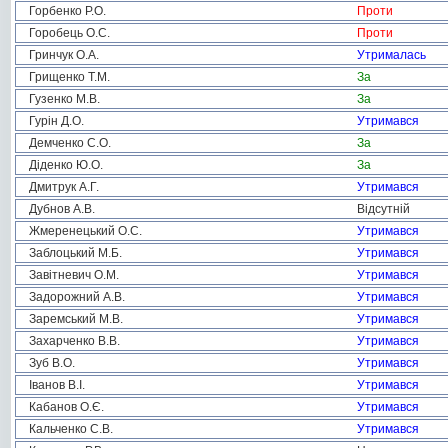
Горбенко Р.О.
Проти
Горобець О.С.
Проти
Гринчук О.А.
Утрималась
Грищенко Т.М.
За
Гузенко М.В.
За
Гурін Д.О.
Утримався
Демченко С.О.
За
Діденко Ю.О.
За
Дмитрук А.Г.
Утримався
Дубнов А.В.
Відсутній
Жмеренецький О.С.
Утримався
Заблоцький М.Б.
Утримався
Завітневич О.М.
Утримався
Задорожний А.В.
Утримався
Заремський М.В.
Утримався
Захарченко В.В.
Утримався
Зуб В.О.
Утримався
Іванов В.І.
Утримався
Кабанов О.Є.
Утримався
Кальченко С.В.
Утримався