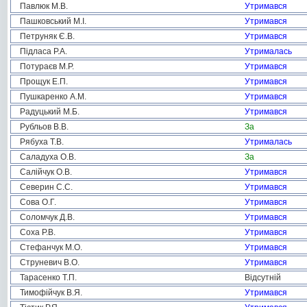
Павлюк М.В.
Утримався
Пашковський М.І.
Утримався
Петруняк Є.В.
Утримався
Підласа Р.А.
Утрималась
Потураєв М.Р.
Утримався
Прощук Е.П.
Утримався
Пушкаренко А.М.
Утримався
Радуцький М.Б.
Утримався
Рубльов В.В.
За
Рябуха Т.В.
Утрималась
Саладуха О.В.
За
Салійчук О.В.
Утримався
Северин С.С.
Утримався
Сова О.Г.
Утримався
Соломчук Д.В.
Утримався
Соха Р.В.
Утримався
Стефанчук М.О.
Утримався
Струневич В.О.
Утримався
Тарасенко Т.П.
Відсутній
Тимофійчук В.Я.
Утримався