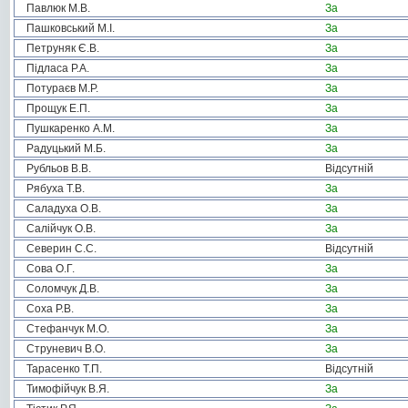
Павлюк М.В.
За
Пашковський М.І.
За
Петруняк Є.В.
За
Підласа Р.А.
За
Потураєв М.Р.
За
Прощук Е.П.
За
Пушкаренко А.М.
За
Радуцький М.Б.
За
Рубльов В.В.
Відсутній
Рябуха Т.В.
За
Саладуха О.В.
За
Салійчук О.В.
За
Северин С.С.
Відсутній
Сова О.Г.
За
Соломчук Д.В.
За
Соха Р.В.
За
Стефанчук М.О.
За
Струневич В.О.
За
Тарасенко Т.П.
Відсутній
Тимофійчук В.Я.
За