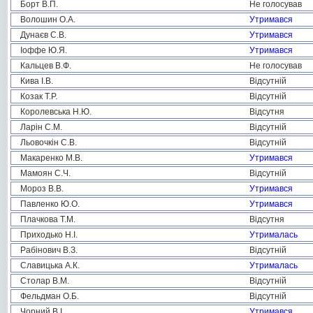
Борт В.П.
Не голосував
Волошин О.А.
Утримався
Дунаєв С.В.
Утримався
Іоффе Ю.Я.
Утримався
Кальцев В.Ф.
Не голосував
Кива І.В.
Відсутній
Козак Т.Р.
Відсутній
Королевська Н.Ю.
Відсутня
Ларін С.М.
Відсутній
Льовочкін С.В.
Відсутній
Макаренко М.В.
Утримався
Мамоян С.Ч.
Відсутній
Мороз В.В.
Утримався
Павленко Ю.О.
Утримався
Плачкова Т.М.
Відсутня
Приходько Н.І.
Утрималась
Рабінович В.З.
Відсутній
Славицька А.К.
Утрималась
Столар В.М.
Відсутній
Фельдман О.Б.
Відсутній
Чорний В.І.
Утримався