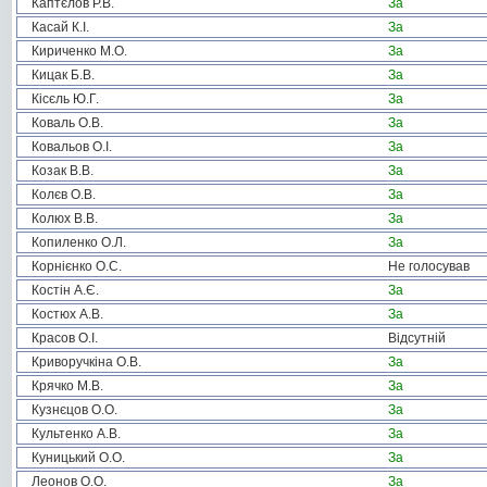
Каптєлов Р.В.
За
Касай К.І.
За
Кириченко М.О.
За
Кицак Б.В.
За
Кісєль Ю.Г.
За
Коваль О.В.
За
Ковальов О.І.
За
Козак В.В.
За
Колєв О.В.
За
Колюх В.В.
За
Копиленко О.Л.
За
Корнієнко О.С.
Не голосував
Костін А.Є.
За
Костюх А.В.
За
Красов О.І.
Відсутній
Криворучкіна О.В.
За
Крячко М.В.
За
Кузнєцов О.О.
За
Культенко А.В.
За
Куницький О.О.
За
Леонов О.О.
За