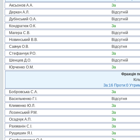
Аксьонов А.А.
За
Деркач А.Л.
Відсутній
Дубінський О.А.
Відсутній
Кондратюк О.К.
За
Магера С.В.
Відсутній
Новинський В.В.
Відсутній
Савчук О.В.
Відсутня
Стефанчук Р.О.
За
Шенцев Д.О.
Відсутній
Юрченко О.М.
За
Фракція п
Кіл
За:16 Проти:0 Утрим
Бобровська С.А.
За
Васильченко Г.І.
Відсутня
Клименко Ю.Л.
За
Лозинський Р.М.
За
Осадчук А.П.
За
Рахманін С.І.
За
Рущишин Я.І.
За