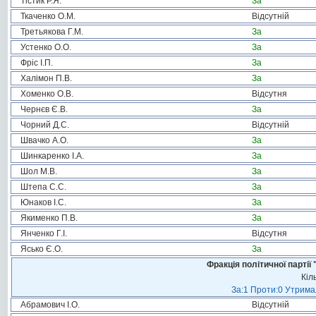
Тістик Р.Я.
За
Ткаченко О.М.
Відсутній
Третьякова Г.М.
За
Устенко О.О.
За
Фріс І.П.
За
Халімон П.В.
За
Хоменко О.В.
Відсутня
Чернєв Є.В.
За
Чорний Д.С.
Відсутній
Швачко А.О.
За
Шинкаренко І.А.
За
Шол М.В.
За
Штепа С.С.
За
Юнаков І.С.
За
Якименко П.В.
За
Янченко Г.І.
Відсутня
Ясько Є.О.
За
Фракція політичної пар
Кіл
За:1 Проти:0 Утримал
Абрамович І.О.
Відсутній