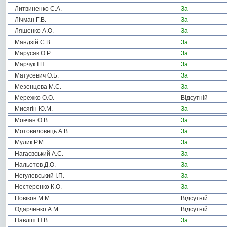
Литвиненко С.А.
За
Лічман Г.В.
За
Ляшенко А.О.
За
Мандзій С.В.
За
Марусяк О.Р.
За
Марчук І.П.
За
Матусевич О.Б.
За
Мезенцева М.С.
За
Мережко О.О.
Відсутній
Мисягін Ю.М.
За
Мовчан О.В.
За
Мотовиловець А.В.
За
Мулик Р.М.
За
Нагаєвський А.С.
За
Нальотов Д.О.
За
Негулевський І.П.
За
Нестеренко К.О.
За
Новіков М.М.
Відсутній
Одарченко А.М.
Відсутній
Павліш П.В.
За