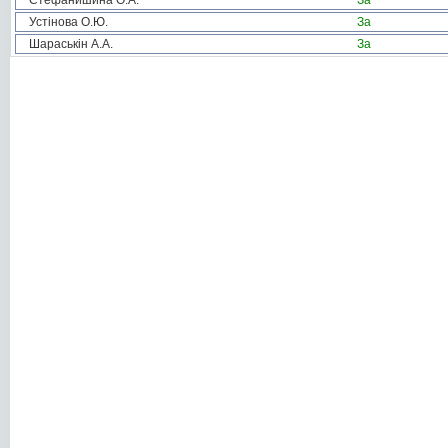
Стефанишина О.А.
За
Устінова О.Ю.
За
Шараськін А.А.
За