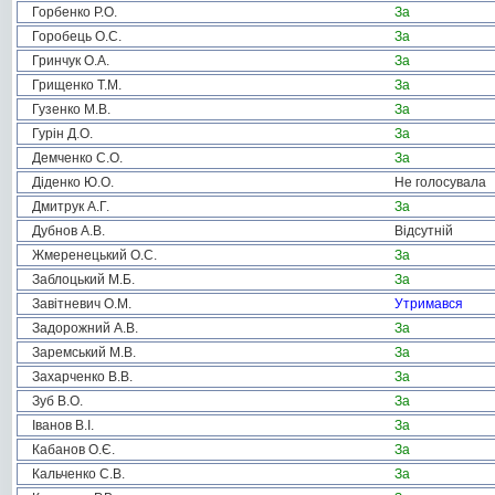
Горбенко Р.О.
За
Горобець О.С.
За
Гринчук О.А.
За
Грищенко Т.М.
За
Гузенко М.В.
За
Гурін Д.О.
За
Демченко С.О.
За
Діденко Ю.О.
Не голосувала
Дмитрук А.Г.
За
Дубнов А.В.
Відсутній
Жмеренецький О.С.
За
Заблоцький М.Б.
За
Завітневич О.М.
Утримався
Задорожний А.В.
За
Заремський М.В.
За
Захарченко В.В.
За
Зуб В.О.
За
Іванов В.І.
За
Кабанов О.Є.
За
Кальченко С.В.
За