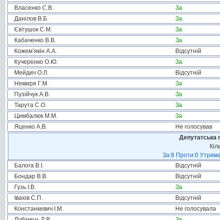
Власенко С.В.
За
Данілов В.Б.
За
Євтушок С.М.
За
Кабаченко В.В.
За
Кожем’якін А.А.
Відсутній
Кучеренко О.Ю.
За
Мейдич О.Л.
Відсутній
Немиря Г.М.
За
Пузійчук А.В.
За
Тарута С.О.
За
Цимбалюк М.М.
За
Яценко А.В.
Не голосував
Депутатська 
Кіл
За:8 Проти:0 Утрима
Балога В.І.
Відсутній
Бондар В.В.
Відсутній
Гузь І.В.
За
Івахів С.П.
Відсутній
Констанкевич І.М.
Не голосувала
Лубінець Д.В.
За