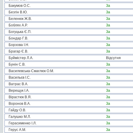
Бакумов О.С.
За
Безгін В.Ю.
За
Беленюк Ж.В.
За
Боблях А.Р.
За
Богуцька Є.П.
За
Бондар Г.В.
За
Борзова І.Н.
За
Брагар Є.В.
За
Буймістер Л.А.
Відсутня
Бунін С.В.
За
Василевська-Смаглюк О.М.
За
Васильєв І.С.
За
Ватрас В.А.
За
Верещук І.А.
За
Вірастюк В.Я.
За
Воронов В.А.
За
Гайду О.В.
За
Галушко М.Л.
За
Герасименко І.Л.
За
Герус А.М.
За