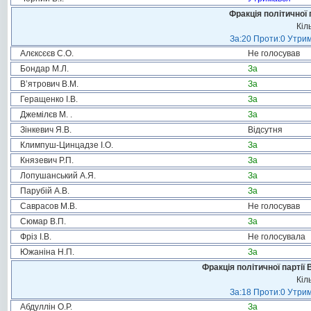
Фракція політичної 
Кіл
За:20 Проти:0 Утрим
Алєксєєв С.О.
Не голосував
Бондар М.Л.
За
В’ятрович В.М.
За
Геращенко І.В.
За
Джемілєв М. .
За
Зінкевич Я.В.
Відсутня
Климпуш-Цинцадзе І.О.
За
Князевич Р.П.
За
Лопушанський А.Я.
За
Парубій А.В.
За
Саврасов М.В.
Не голосував
Сюмар В.П.
За
Фріз І.В.
Не голосувала
Южаніна Н.П.
За
Фракція політичної партії
Кіл
За:18 Проти:0 Утрим
Абдуллін О.Р.
За