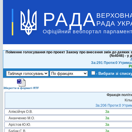
РАДА
ВЕРХОВН
РАДА УКР
Офіційний вебпортал парламент
Поіменне голосування про проект Закону про внесення змін до деяких
(№4046) - у 
2
За:291 Проти:0 Утрима
Р
- Вибрати зі списк
Зберегти в форматі RTF
Фракція політ
Кіль
За:206 Проти:0 Утрим
Аліксійчук О.В.
За
Ананченко М.О.
За
Арістов Ю.Ю.
За
Бабак С.В.
За