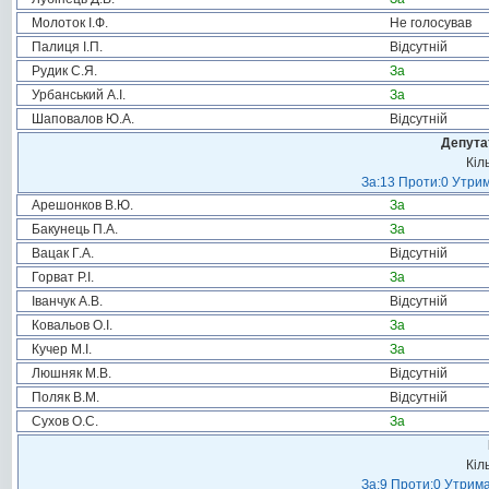
Молоток І.Ф.
Не голосував
Палиця І.П.
Відсутній
Рудик С.Я.
За
Урбанський А.І.
За
Шаповалов Ю.А.
Відсутній
Депута
Кіл
За:13 Проти:0 Утрим
Арешонков В.Ю.
За
Бакунець П.А.
За
Вацак Г.А.
Відсутній
Горват Р.І.
За
Іванчук А.В.
Відсутній
Ковальов О.І.
За
Кучер М.І.
За
Люшняк М.В.
Відсутній
Поляк В.М.
Відсутній
Сухов О.С.
За
Кіл
За:9 Проти:0 Утрима