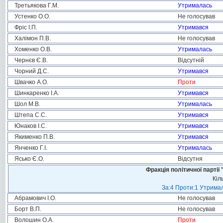
Третьякова Г.М.
Утрималась
Устенко О.О.
Не голосував
Фріс І.П.
Утримався
Халімон П.В.
Не голосував
Хоменко О.В.
Утрималась
Чернєв Є.В.
Відсутній
Чорний Д.С.
Утримався
Швачко А.О.
Проти
Шинкаренко І.А.
Утримався
Шол М.В.
Утрималась
Штепа С.С.
Утримався
Юнаков І.С.
Утримався
Якименко П.В.
Утримався
Янченко Г.І.
Утрималась
Ясько Є.О.
Відсутня
Фракція політичної пар
Кіл
За:4 Проти:1 Утримал
Абрамович І.О.
Не голосував
Борт В.П.
Не голосував
Волошин О.А.
Проти