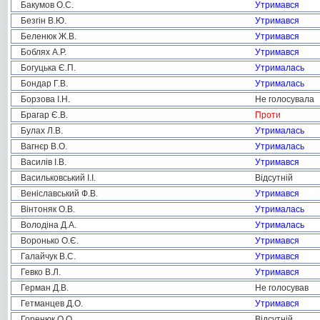
Бакумов О.С.
Утримався
Безгін В.Ю.
Утримався
Беленюк Ж.В.
Утримався
Боблях А.Р.
Утримався
Богуцька Є.П.
Утрималась
Бондар Г.В.
Утрималась
Борзова І.Н.
Не голосувала
Брагар Є.В.
Проти
Булах Л.В.
Утрималась
Вагнєр В.О.
Утрималась
Василів І.В.
Утримався
Васильковський І.І.
Відсутній
Веніславський Ф.В.
Утримався
Вінтоняк О.В.
Утрималась
Володіна Д.А.
Утрималась
Воронько О.Є.
Утримався
Галайчук В.С.
Утримався
Гевко В.Л.
Утримався
Герман Д.В.
Не голосував
Гетманцев Д.О.
Утримався
Горенюк О.О.
Відсутній