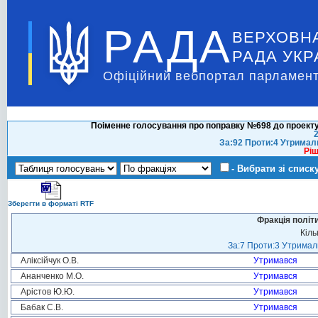
РАДА
ВЕРХОВН
РАДА УКР
Офіційний вебпортал парламент
Поіменне голосування про поправку №698 до проекту
2
За:92 Проти:4 Утримал
Ріш
- Вибрати зі списк
Зберегти в форматі RTF
Фракція політ
Кіль
За:7 Проти:3 Утримали
Аліксійчук О.В.
Утримався
Ананченко М.О.
Утримався
Арістов Ю.Ю.
Утримався
Бабак С.В.
Утримався