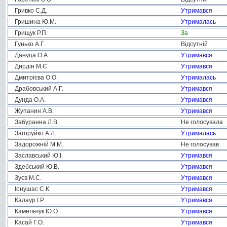
Гривко С.Д.
Утримався
Гришина Ю.М.
Утрималась
Грищук Р.П.
За
Гунько А.Г.
Відсутній
Дануца О.А.
Утримався
Дирдін М.Є.
Утримався
Дмитрієва О.О.
Утрималась
Драбовський А.Г.
Утримався
Дунда О.А.
Утримався
Жупанин А.В.
Утримався
Забуранна Л.В.
Не голосувала
Загоруйко А.Л.
Утрималась
Задорожній М.М.
Не голосував
Заславський Ю.І.
Утримався
Здебський Ю.В.
Утримався
Зуєв М.С.
Утримався
Іонушас С.К.
Утримався
Калаур І.Р.
Утримався
Камельчук Ю.О.
Утримався
Касай Г.О.
Утримався