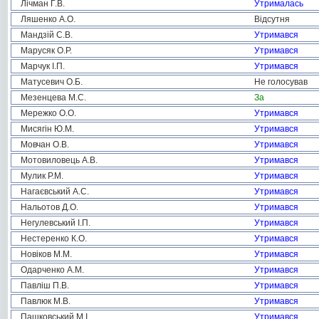
Лічман Г.В.
Утрималась
Ляшенко А.О.
Відсутня
Мандзій С.В.
Утримався
Марусяк О.Р.
Утримався
Марчук І.П.
Утримався
Матусевич О.Б.
Не голосував
Мезенцева М.С.
За
Мережко О.О.
Утримався
Мисягін Ю.М.
Утримався
Мовчан О.В.
Утримався
Мотовиловець А.В.
Утримався
Мулик Р.М.
Утримався
Нагаєвський А.С.
Утримався
Нальотов Д.О.
Утримався
Негулевський І.П.
Утримався
Нестеренко К.О.
Утримався
Новіков М.М.
Утримався
Одарченко А.М.
Утримався
Павліш П.В.
Утримався
Павлюк М.В.
Утримався
Пашковський М.І.
Утримався