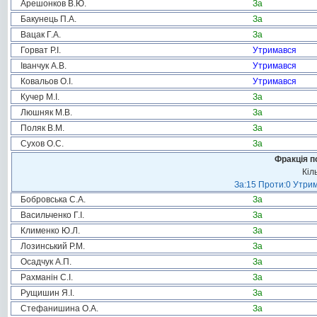
Арешонков В.Ю.
За
Бакунець П.А.
За
Вацак Г.А.
За
Горват Р.І.
Утримався
Іванчук А.В.
Утримався
Ковальов О.І.
Утримався
Кучер М.І.
За
Люшняк М.В.
За
Поляк В.М.
За
Сухов О.С.
За
Фракція п
Кіл
За:15 Проти:0 Утрим
Бобровська С.А.
За
Васильченко Г.І.
За
Клименко Ю.Л.
За
Лозинський Р.М.
За
Осадчук А.П.
За
Рахманін С.І.
За
Рущишин Я.І.
За
Стефанишина О.А.
За