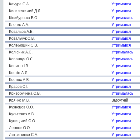
Качура О.А.
Утримався
Кисилевський Д.Д.
Утримався
Кінзбурська В.О.
Утрималась
Клочко А.А.
Утримався
Ковальов А.В.
Утримався
Ковальчук О.В.
Утримався
Колебошин С.В.
Утримався
Колісник А.С.
Утрималась
Копанчук О.Є.
Утрималась
Копитін І.В.
Утримався
Костін А.Є.
Утримався
Костюх А.В.
Утримався
Красов О.І.
Утримався
Криворучкіна О.В.
Утрималась
Крячко М.В.
Відсутній
Кузнєцов О.О.
Утримався
Культенко А.В.
Утримався
Куницький О.О.
Утримався
Леонов О.О.
Утримався
Литвиненко С.А.
Утримався