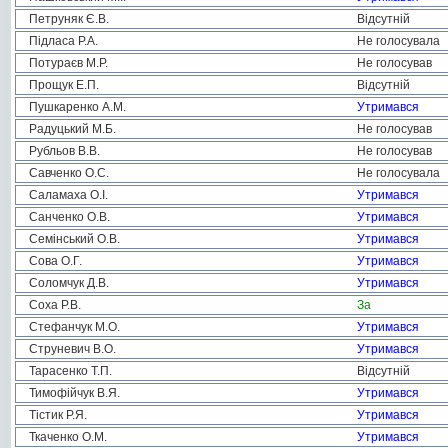
Петруняк Є.В.
Відсутній
Підласа Р.А.
Не голосувала
Потураєв М.Р.
Не голосував
Прощук Е.П.
Відсутній
Пушкаренко А.М.
Утримався
Радуцький М.Б.
Не голосував
Рубльов В.В.
Не голосував
Савченко О.С.
Не голосувала
Саламаха О.І.
Утримався
Санченко О.В.
Утримався
Семінський О.В.
Утримався
Сова О.Г.
Утримався
Соломчук Д.В.
Утримався
Соха Р.В.
За
Стефанчук М.О.
Утримався
Струневич В.О.
Утримався
Тарасенко Т.П.
Відсутній
Тимофійчук В.Я.
Утримався
Тістик Р.Я.
Утримався
Ткаченко О.М.
Утримався