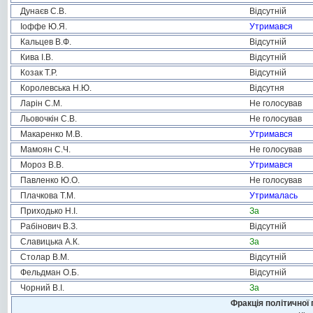
Дунаєв С.В.
Відсутній
Іоффе Ю.Я.
Утримався
Кальцев В.Ф.
Відсутній
Кива І.В.
Відсутній
Козак Т.Р.
Відсутній
Королевська Н.Ю.
Відсутня
Ларін С.М.
Не голосував
Льовочкін С.В.
Не голосував
Макаренко М.В.
Утримався
Мамоян С.Ч.
Не голосував
Мороз В.В.
Утримався
Павленко Ю.О.
Не голосував
Плачкова Т.М.
Утрималась
Приходько Н.І.
За
Рабінович В.З.
Відсутній
Славицька А.К.
За
Столар В.М.
Відсутній
Фельдман О.Б.
Відсутній
Чорний В.І.
За
Фракція політичної 