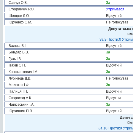
Савчук О.В.
За
Стефанчук Р.О.
Утримався
Шенцев Д.О.
Відсутній
Юрченко О.М.
Не голосував
Депутатська 
Кіл
За:9 Проти:0 Утрим
Балога В.І.
Відсутній
Бондар В.В.
За
Гузь І.В.
За
Івахів С.П.
Відсутній
Констанкевич І.М.
За
Лубінець Д.В.
Не голосував
Молоток І.Ф.
За
Палиця І.П.
Відсутній
Скороход А.К.
Відсутня
Чайківський І.А.
За
Юрчишин П.В.
Відсутній
Депута
Кіл
За:10 Проти:0 Утрим