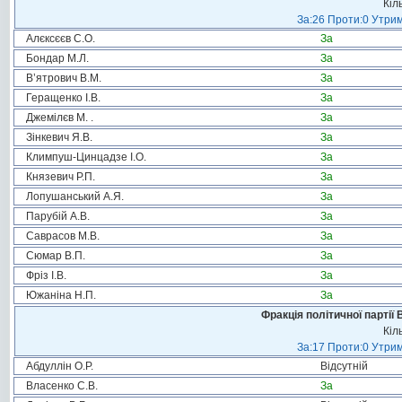
Кіл
За:26 Проти:0 Утрим
Алєксєєв С.О.
За
Бондар М.Л.
За
В’ятрович В.М.
За
Геращенко І.В.
За
Джемілєв М. .
За
Зінкевич Я.В.
За
Климпуш-Цинцадзе І.О.
За
Князевич Р.П.
За
Лопушанський А.Я.
За
Парубій А.В.
За
Саврасов М.В.
За
Сюмар В.П.
За
Фріз І.В.
За
Южаніна Н.П.
За
Фракція політичної партії
Кіл
За:17 Проти:0 Утрим
Абдуллін О.Р.
Відсутній
Власенко С.В.
За