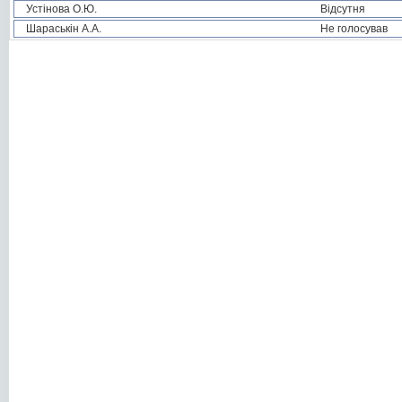
Устінова О.Ю.
Відсутня
Шараськін А.А.
Не голосував