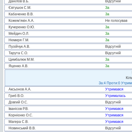
Данілов В.Б.
Відсутній
Євтушок С.М.
За
Кабаченко В.В.
За
Кожем’якін А.А.
Не голосував
Кучеренко О.Ю.
За
Мейдич О.Л.
За
Немиря Г.М.
За
Пузійчук А.В.
Відсутній
Тарута С.О.
Відсутній
Цимбалюк М.М.
За
Яценко А.В.
За
Кіл
За:4 Проти:0 Утрим
Аксьонов А.А.
Утримався
Гриб В.О.
Утрималась
Довгий О.С.
Відсутній
Іванісов Р.В.
Утримався
Корнієнко О.С.
Утримався
Магера С.В.
Утримався
Новинський В.В.
Відсутній