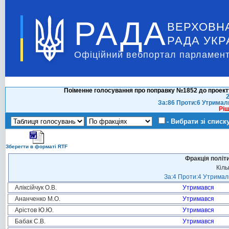
РАДА
ВЕРХОВН
РАДА УКР
Офіційний вебпортал парламент
Поіменне голосування про поправку №1852 до проекту
2
За:86 Проти:6 Утримал
Ріш
- Вибрати зі списк
Зберегти в форматі RTF
Фракція політ
Кіль
За:4 Проти:4 Утримали
Аліксійчук О.В.
Утримався
Ананченко М.О.
Утримався
Арістов Ю.Ю.
Утримався
Бабак С.В.
Утримався