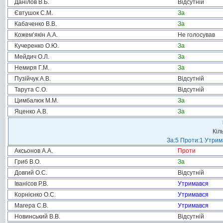
Данілов В.Б.
Відсутній
Євтушок С.М.
За
Кабаченко В.В.
За
Кожем’якін А.А.
Не голосував
Кучеренко О.Ю.
За
Мейдич О.Л.
За
Немиря Г.М.
За
Пузійчук А.В.
Відсутній
Тарута С.О.
Відсутній
Цимбалюк М.М.
За
Яценко А.В.
За
Кіл
За:5 Проти:1 Утрим
Аксьонов А.А.
Проти
Гриб В.О.
За
Довгий О.С.
Відсутній
Іванісов Р.В.
Утримався
Корнієнко О.С.
Утримався
Магера С.В.
Утримався
Новинський В.В.
Відсутній