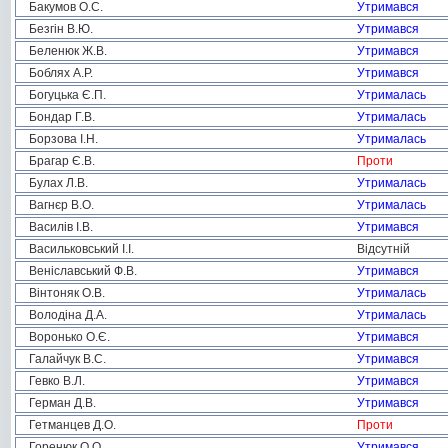
Бакумов О.С.
Утримався
Безгін В.Ю.
Утримався
Беленюк Ж.В.
Утримався
Боблях А.Р.
Утримався
Богуцька Є.П.
Утрималась
Бондар Г.В.
Утрималась
Борзова І.Н.
Утрималась
Брагар Є.В.
Проти
Булах Л.В.
Утрималась
Вагнєр В.О.
Утрималась
Василів І.В.
Утримався
Васильковський І.І.
Відсутній
Веніславський Ф.В.
Утримався
Вінтоняк О.В.
Утрималась
Володіна Д.А.
Утрималась
Воронько О.Є.
Утримався
Галайчук В.С.
Утримався
Гевко В.Л.
Утримався
Герман Д.В.
Утримався
Гетманцев Д.О.
Проти
Горенюк О.О.
Утримався