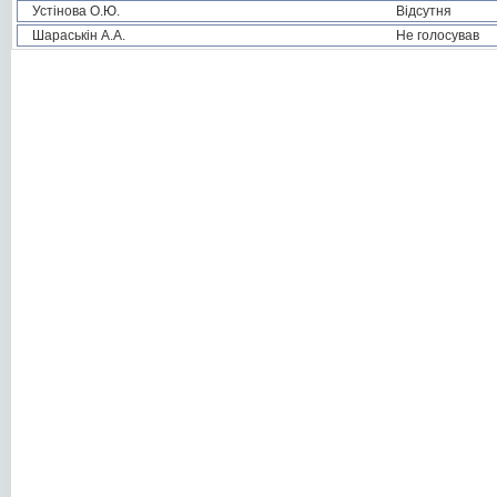
Устінова О.Ю.
Відсутня
Шараськін А.А.
Не голосував