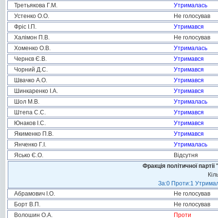
Третьякова Г.М.
Утрималась
Устенко О.О.
Не голосував
Фріс І.П.
Утримався
Халімон П.В.
Не голосував
Хоменко О.В.
Утрималась
Чернєв Є.В.
Утримався
Чорний Д.С.
Утримався
Швачко А.О.
Утримався
Шинкаренко І.А.
Утримався
Шол М.В.
Утрималась
Штепа С.С.
Утримався
Юнаков І.С.
Утримався
Якименко П.В.
Утримався
Янченко Г.І.
Утрималась
Ясько Є.О.
Відсутня
Фракція політичної пар
Кіл
За:0 Проти:1 Утримал
Абрамович І.О.
Не голосував
Борт В.П.
Не голосував
Волошин О.А.
Проти