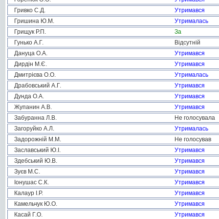
Гривко С.Д.
Утримався
Гришина Ю.М.
Утрималась
Грищук Р.П.
За
Гунько А.Г.
Відсутній
Дануца О.А.
Утримався
Дирдін М.Є.
Утримався
Дмитрієва О.О.
Утрималась
Драбовський А.Г.
Утримався
Дунда О.А.
Утримався
Жупанин А.В.
Утримався
Забуранна Л.В.
Не голосувала
Загоруйко А.Л.
Утрималась
Задорожній М.М.
Не голосував
Заславський Ю.І.
Утримався
Здебський Ю.В.
Утримався
Зуєв М.С.
Утримався
Іонушас С.К.
Утримався
Калаур І.Р.
Утримався
Камельчук Ю.О.
Утримався
Касай Г.О.
Утримався