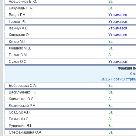
Арешонков В.Ю.
За
Бакунець П.А.
За
Вацак Г.А.
Утримався
Горват Р.І.
Утримався
Іванчук А.В.
Утримався
Ковальов О.І.
Утримався
Кучер М.І.
За
Люшняк М.В.
За
Поляк В.М.
За
Сухов О.С.
Утримався
Фракція п
Кіл
За:16 Проти:0 Утрим
Бобровська С.А.
За
Васильченко Г.І.
За
Клименко Ю.Л.
За
Лозинський Р.М.
За
Осадчук А.П.
За
Рахманін С.І.
За
Рущишин Я.І.
За
Стефанишина О.А.
За