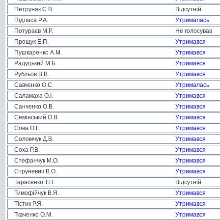
Петруняк Є.В.
Відсутній
Підласа Р.А.
Утрималась
Потураєв М.Р.
Не голосував
Прощук Е.П.
Утримався
Пушкаренко А.М.
Утримався
Радуцький М.Б.
Утримався
Рубльов В.В.
Утримався
Савченко О.С.
Утрималась
Саламаха О.І.
Утримався
Санченко О.В.
Утримався
Семінський О.В.
Утримався
Сова О.Г.
Утримався
Соломчук Д.В.
Утримався
Соха Р.В.
Утримався
Стефанчук М.О.
Утримався
Струневич В.О.
Утримався
Тарасенко Т.П.
Відсутній
Тимофійчук В.Я.
Утримався
Тістик Р.Я.
Утримався
Ткаченко О.М.
Утримався