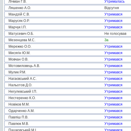
Лічман Г.В.
Утрималась
Ляшенко А.О.
Відсутня
Мандзій С.В.
Утримався
Марусяк О.Р.
Утримався
Марчук І.П.
Утримався
Матусевич О.Б.
Не голосував
Мезенцева М.С.
За
Мережко О.О.
Утримався
Мисягін Ю.М.
Утримався
Мовчан О.В.
Утримався
Мотовиловець А.В.
Утримався
Мулик Р.М.
Утримався
Нагаєвський А.С.
Утримався
Нальотов Д.О.
Утримався
Негулевський І.П.
Утримався
Нестеренко К.О.
Утримався
Новіков М.М.
Утримався
Одарченко А.М.
Утримався
Павліш П.В.
Утримався
Павлюк М.В.
Утримався
Пашковський М.І.
Утримався