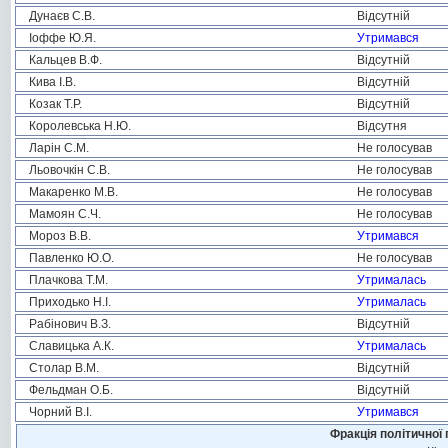
Дунаєв С.В.
Відсутній
Іоффе Ю.Я.
Утримався
Кальцев В.Ф.
Відсутній
Кива І.В.
Відсутній
Козак Т.Р.
Відсутній
Королевська Н.Ю.
Відсутня
Ларін С.М.
Не голосував
Льовочкін С.В.
Не голосував
Макаренко М.В.
Не голосував
Мамоян С.Ч.
Не голосував
Мороз В.В.
Утримався
Павленко Ю.О.
Не голосував
Плачкова Т.М.
Утрималась
Приходько Н.І.
Утрималась
Рабінович В.З.
Відсутній
Славицька А.К.
Утрималась
Столар В.М.
Відсутній
Фельдман О.Б.
Відсутній
Чорний В.І.
Утримався
Фракція політичної 