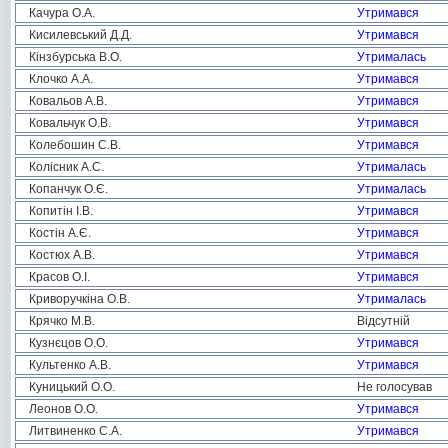
Качура О.А.
Утримався
Кисилевський Д.Д.
Утримався
Кінзбурська В.О.
Утрималась
Клочко А.А.
Утримався
Ковальов А.В.
Утримався
Ковальчук О.В.
Утримався
Колебошин С.В.
Утримався
Колісник А.С.
Утрималась
Копанчук О.Є.
Утрималась
Копитін І.В.
Утримався
Костін А.Є.
Утримався
Костюх А.В.
Утримався
Красов О.І.
Утримався
Криворучкіна О.В.
Утрималась
Крячко М.В.
Відсутній
Кузнєцов О.О.
Утримався
Культенко А.В.
Утримався
Куницький О.О.
Не голосував
Леонов О.О.
Утримався
Литвиненко С.А.
Утримався