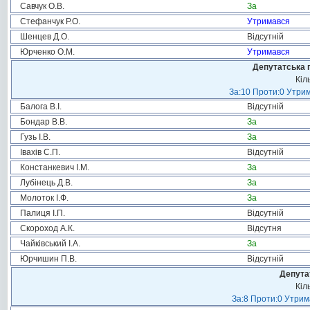
Савчук О.В.
За
Стефанчук Р.О.
Утримався
Шенцев Д.О.
Відсутній
Юрченко О.М.
Утримався
Депутатська 
Кіл
За:10 Проти:0 Утрим
Балога В.І.
Відсутній
Бондар В.В.
За
Гузь І.В.
За
Івахів С.П.
Відсутній
Констанкевич І.М.
За
Лубінець Д.В.
За
Молоток І.Ф.
За
Палиця І.П.
Відсутній
Скороход А.К.
Відсутня
Чайківський І.А.
За
Юрчишин П.В.
Відсутній
Депута
Кіл
За:8 Проти:0 Утрим