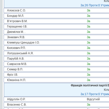
Кіл
За:26 Проти:0 Утрим
Алєксєєв С.О.
За
Бондар М.Л.
За
В’ятрович В.М.
За
Геращенко І.В.
За
Джемілєв М. .
За
Зінкевич Я.В.
За
Климпуш-Цинцадзе І.О.
За
Князевич Р.П.
За
Лопушанський А.Я.
За
Парубій А.В.
За
Саврасов М.В.
За
Сюмар В.П.
За
Фріз І.В.
За
Южаніна Н.П.
За
Фракція політичної партії
Кіл
За:17 Проти:0 Утрим
Абдуллін О.Р.
Відсутній
Власенко С.В.
За