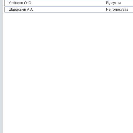
Устінова О.Ю.
Відсутня
Шараськін А.А.
Не голосував