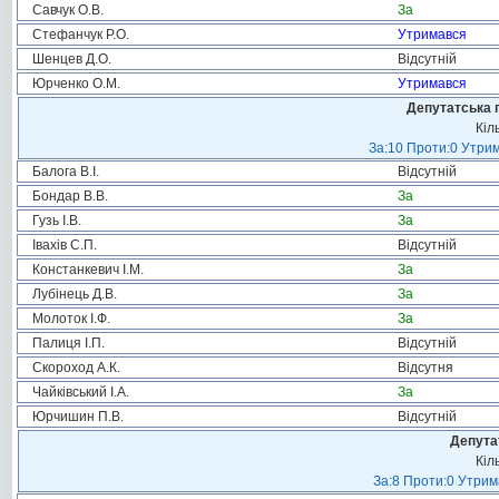
Савчук О.В.
За
Стефанчук Р.О.
Утримався
Шенцев Д.О.
Відсутній
Юрченко О.М.
Утримався
Депутатська 
Кіл
За:10 Проти:0 Утрим
Балога В.І.
Відсутній
Бондар В.В.
За
Гузь І.В.
За
Івахів С.П.
Відсутній
Констанкевич І.М.
За
Лубінець Д.В.
За
Молоток І.Ф.
За
Палиця І.П.
Відсутній
Скороход А.К.
Відсутня
Чайківський І.А.
За
Юрчишин П.В.
Відсутній
Депута
Кіл
За:8 Проти:0 Утрим