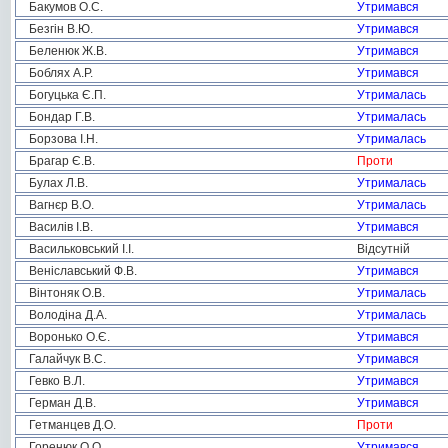
Бакумов О.С.
Утримався
Безгін В.Ю.
Утримався
Беленюк Ж.В.
Утримався
Боблях А.Р.
Утримався
Богуцька Є.П.
Утрималась
Бондар Г.В.
Утрималась
Борзова І.Н.
Утрималась
Брагар Є.В.
Проти
Булах Л.В.
Утрималась
Вагнєр В.О.
Утрималась
Василів І.В.
Утримався
Васильковський І.І.
Відсутній
Веніславський Ф.В.
Утримався
Вінтоняк О.В.
Утрималась
Володіна Д.А.
Утрималась
Воронько О.Є.
Утримався
Галайчук В.С.
Утримався
Гевко В.Л.
Утримався
Герман Д.В.
Утримався
Гетманцев Д.О.
Проти
Горенюк О.О.
Утримався