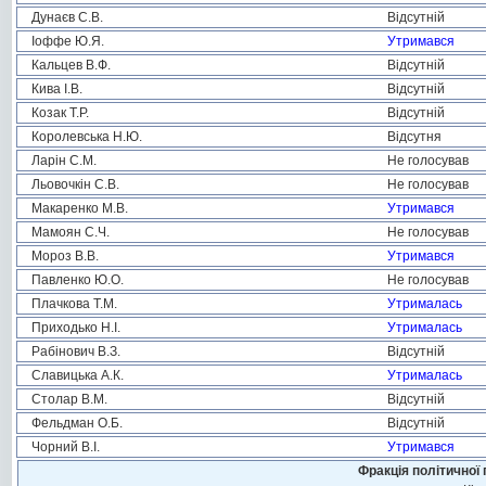
Дунаєв С.В.
Відсутній
Іоффе Ю.Я.
Утримався
Кальцев В.Ф.
Відсутній
Кива І.В.
Відсутній
Козак Т.Р.
Відсутній
Королевська Н.Ю.
Відсутня
Ларін С.М.
Не голосував
Льовочкін С.В.
Не голосував
Макаренко М.В.
Утримався
Мамоян С.Ч.
Не голосував
Мороз В.В.
Утримався
Павленко Ю.О.
Не голосував
Плачкова Т.М.
Утрималась
Приходько Н.І.
Утрималась
Рабінович В.З.
Відсутній
Славицька А.К.
Утрималась
Столар В.М.
Відсутній
Фельдман О.Б.
Відсутній
Чорний В.І.
Утримався
Фракція політичної 