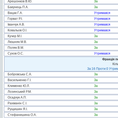
Арешонков В.Ю.
За
Бакунець П.А.
За
Вацак Г.А.
Утримався
Горват Р.І.
Утримався
Іванчук А.В.
Утримався
Ковальов О.І.
Утримався
Кучер М.І.
За
Люшняк М.В.
За
Поляк В.М.
За
Сухов О.С.
Утримався
Фракція п
Кіл
За:16 Проти:0 Утрим
Бобровська С.А.
За
Васильченко Г.І.
За
Клименко Ю.Л.
За
Лозинський Р.М.
За
Осадчук А.П.
За
Рахманін С.І.
За
Рущишин Я.І.
За
Стефанишина О.А.
За