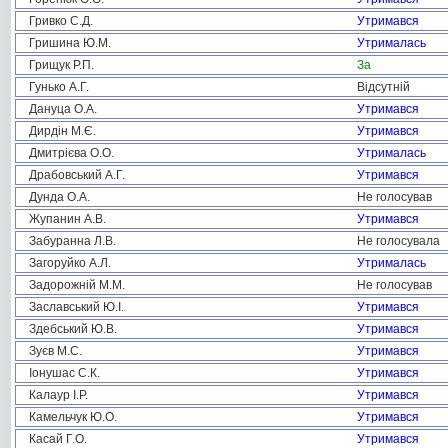
Гривко С.Д.
Утримався
Гришина Ю.М.
Утрималась
Грищук Р.П.
За
Гунько А.Г.
Відсутній
Дануца О.А.
Утримався
Дирдін М.Є.
Утримався
Дмитрієва О.О.
Утрималась
Драбовський А.Г.
Утримався
Дунда О.А.
Не голосував
Жупанин А.В.
Утримався
Забуранна Л.В.
Не голосувала
Загоруйко А.Л.
Утрималась
Задорожній М.М.
Не голосував
Заславський Ю.І.
Утримався
Здебський Ю.В.
Утримався
Зуєв М.С.
Утримався
Іонушас С.К.
Утримався
Калаур І.Р.
Утримався
Камельчук Ю.О.
Утримався
Касай Г.О.
Утримався