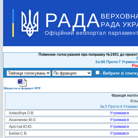
РАДА
ВЕРХОВН
РАДА УКР
Офіційний вебпортал парламент
Поіменне голосування про поправку №1901 до проекту
2
За:86 Проти:7 Утримал
Ріш
- Вибрати зі списк
Зберегти в форматі RTF
Фракція політ
Кіль
За:5 Проти:4 Утримал
Аліксійчук О.В.
Утримався
Ананченко М.О.
Утримався
Арістов Ю.Ю.
Утримався
Бабак С.В.
Утримався