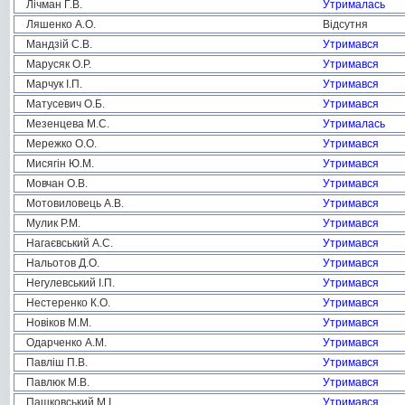
Лічман Г.В.
Утрималась
Ляшенко А.О.
Відсутня
Мандзій С.В.
Утримався
Марусяк О.Р.
Утримався
Марчук І.П.
Утримався
Матусевич О.Б.
Утримався
Мезенцева М.С.
Утрималась
Мережко О.О.
Утримався
Мисягін Ю.М.
Утримався
Мовчан О.В.
Утримався
Мотовиловець А.В.
Утримався
Мулик Р.М.
Утримався
Нагаєвський А.С.
Утримався
Нальотов Д.О.
Утримався
Негулевський І.П.
Утримався
Нестеренко К.О.
Утримався
Новіков М.М.
Утримався
Одарченко А.М.
Утримався
Павліш П.В.
Утримався
Павлюк М.В.
Утримався
Пашковський М.І.
Утримався