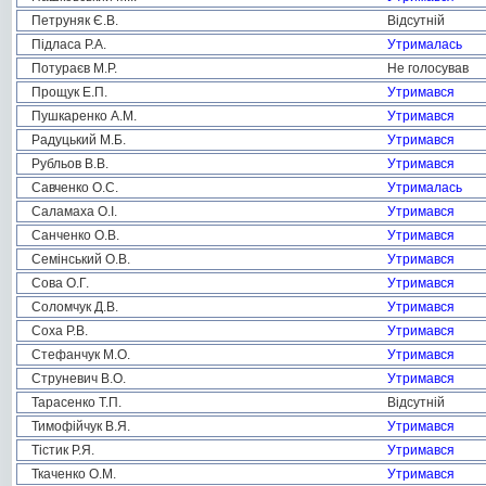
Петруняк Є.В.
Відсутній
Підласа Р.А.
Утрималась
Потураєв М.Р.
Не голосував
Прощук Е.П.
Утримався
Пушкаренко А.М.
Утримався
Радуцький М.Б.
Утримався
Рубльов В.В.
Утримався
Савченко О.С.
Утрималась
Саламаха О.І.
Утримався
Санченко О.В.
Утримався
Семінський О.В.
Утримався
Сова О.Г.
Утримався
Соломчук Д.В.
Утримався
Соха Р.В.
Утримався
Стефанчук М.О.
Утримався
Струневич В.О.
Утримався
Тарасенко Т.П.
Відсутній
Тимофійчук В.Я.
Утримався
Тістик Р.Я.
Утримався
Ткаченко О.М.
Утримався