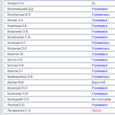
Качура О.А.
За
Кисилевський Д.Д.
Утримався
Кінзбурська В.О.
Утрималась
Клочко А.А.
Утримався
Ковальов А.В.
Утримався
Ковальчук О.В.
Утримався
Колебошин С.В.
Утримався
Колісник А.С.
Утрималась
Копанчук О.Є.
Утрималась
Копитін І.В.
Утримався
Костін А.Є.
Утримався
Костюх А.В.
Утримався
Красов О.І.
Утримався
Криворучкіна О.В.
Утрималась
Крячко М.В.
Відсутній
Кузнєцов О.О.
Утримався
Культенко А.В.
Утримався
Куницький О.О.
Не голосував
Леонов О.О.
Утримався
Литвиненко С.А.
Проти