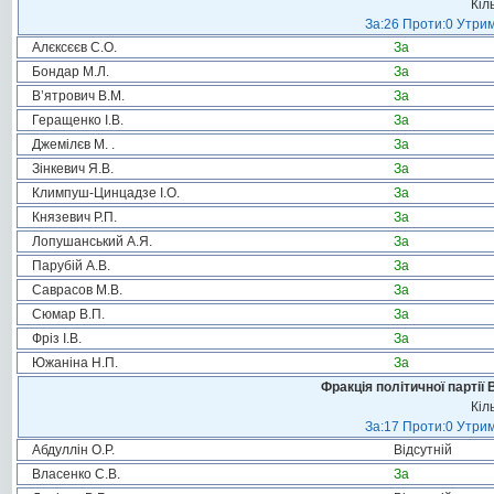
Кіл
За:26 Проти:0 Утрим
Алєксєєв С.О.
За
Бондар М.Л.
За
В’ятрович В.М.
За
Геращенко І.В.
За
Джемілєв М. .
За
Зінкевич Я.В.
За
Климпуш-Цинцадзе І.О.
За
Князевич Р.П.
За
Лопушанський А.Я.
За
Парубій А.В.
За
Саврасов М.В.
За
Сюмар В.П.
За
Фріз І.В.
За
Южаніна Н.П.
За
Фракція політичної партії
Кіл
За:17 Проти:0 Утрим
Абдуллін О.Р.
Відсутній
Власенко С.В.
За