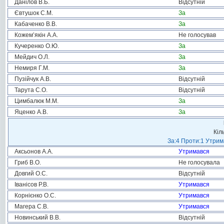
Данілов В.Б.
Відсутній
Євтушок С.М.
За
Кабаченко В.В.
За
Кожем’якін А.А.
Не голосував
Кучеренко О.Ю.
За
Мейдич О.Л.
За
Немиря Г.М.
За
Пузійчук А.В.
Відсутній
Тарута С.О.
Відсутній
Цимбалюк М.М.
За
Яценко А.В.
За
Кіл
За:4 Проти:1 Утрим
Аксьонов А.А.
Утримався
Гриб В.О.
Не голосувала
Довгий О.С.
Відсутній
Іванісов Р.В.
Утримався
Корнієнко О.С.
Утримався
Магера С.В.
Утримався
Новинський В.В.
Відсутній