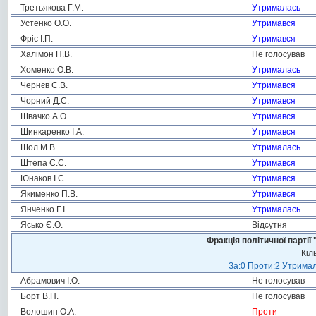
Третьякова Г.М.
Утрималась
Устенко О.О.
Утримався
Фріс І.П.
Утримався
Халімон П.В.
Не голосував
Хоменко О.В.
Утрималась
Чернєв Є.В.
Утримався
Чорний Д.С.
Утримався
Швачко А.О.
Утримався
Шинкаренко І.А.
Утримався
Шол М.В.
Утрималась
Штепа С.С.
Утримався
Юнаков І.С.
Утримався
Якименко П.В.
Утримався
Янченко Г.І.
Утрималась
Ясько Є.О.
Відсутня
Фракція політичної пар
Кіл
За:0 Проти:2 Утримал
Абрамович І.О.
Не голосував
Борт В.П.
Не голосував
Волошин О.А.
Проти