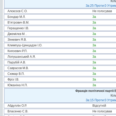
Кіл
За:25 Проти:0 Утрим
Алєксєєв С.О.
Не голосував
Бондар М.Л.
За
В’ятрович В.М.
За
Геращенко І.В.
За
Джемілєв М. .
За
Зінкевич Я.В.
За
Климпуш-Цинцадзе І.О.
За
Князевич Р.П.
За
Лопушанський А.Я.
За
Парубій А.В.
За
Саврасов М.В.
За
Сюмар В.П.
За
Фріз І.В.
За
Южаніна Н.П.
За
Фракція політичної партії
Кіл
За:15 Проти:0 Утрим
Абдуллін О.Р.
Відсутній
Власенко С.В.
Не голосував