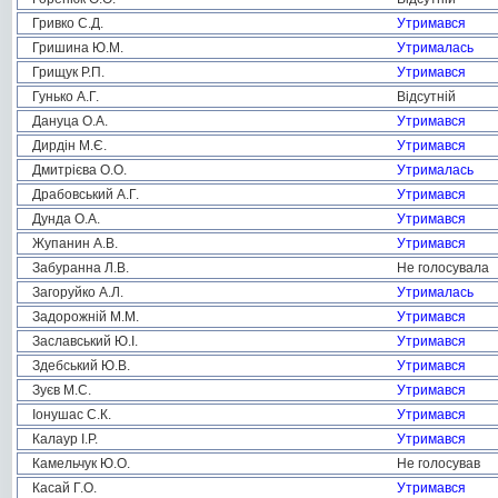
Гривко С.Д.
Утримався
Гришина Ю.М.
Утрималась
Грищук Р.П.
Утримався
Гунько А.Г.
Відсутній
Дануца О.А.
Утримався
Дирдін М.Є.
Утримався
Дмитрієва О.О.
Утрималась
Драбовський А.Г.
Утримався
Дунда О.А.
Утримався
Жупанин А.В.
Утримався
Забуранна Л.В.
Не голосувала
Загоруйко А.Л.
Утрималась
Задорожній М.М.
Утримався
Заславський Ю.І.
Утримався
Здебський Ю.В.
Утримався
Зуєв М.С.
Утримався
Іонушас С.К.
Утримався
Калаур І.Р.
Утримався
Камельчук Ю.О.
Не голосував
Касай Г.О.
Утримався