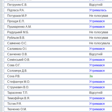
Петруняк Є.В.
Відсутній
Підласа Р.А.
Утрималась
Потураєв М.Р.
Не голосував
Прощук Е.П.
Утримався
Пушкаренко А.М.
Утримався
Радуцький М.Б.
Не голосував
Рубльов В.В.
Не голосував
Савченко О.С.
Не голосувала
Саламаха О.І.
Утримався
Санченко О.В.
Відсутній
Семінський О.В.
Утримався
Сова О.Г.
Утримався
Соломчук Д.В.
Утримався
Соха Р.В.
За
Стефанчук М.О.
Утримався
Струневич В.О.
Утримався
Тарасенко Т.П.
Відсутній
Тимофійчук В.Я.
Утримався
Тістик Р.Я.
Утримався
Ткаченко О.М.
Утримався