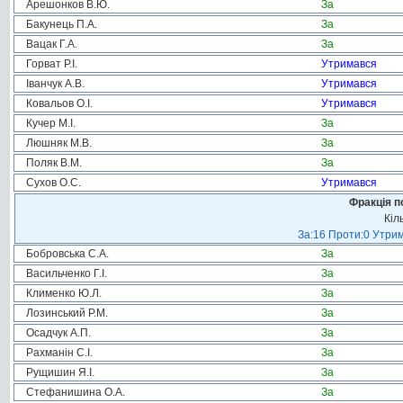
Арешонков В.Ю.
За
Бакунець П.А.
За
Вацак Г.А.
За
Горват Р.І.
Утримався
Іванчук А.В.
Утримався
Ковальов О.І.
Утримався
Кучер М.І.
За
Люшняк М.В.
За
Поляк В.М.
За
Сухов О.С.
Утримався
Фракція п
Кіл
За:16 Проти:0 Утрим
Бобровська С.А.
За
Васильченко Г.І.
За
Клименко Ю.Л.
За
Лозинський Р.М.
За
Осадчук А.П.
За
Рахманін С.І.
За
Рущишин Я.І.
За
Стефанишина О.А.
За