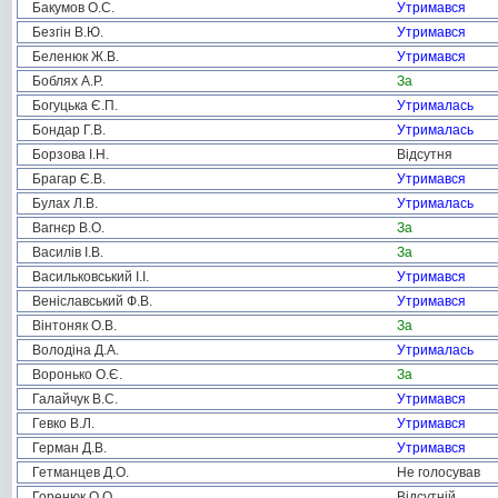
Бакумов О.С.
Утримався
Безгін В.Ю.
Утримався
Беленюк Ж.В.
Утримався
Боблях А.Р.
За
Богуцька Є.П.
Утрималась
Бондар Г.В.
Утрималась
Борзова І.Н.
Відсутня
Брагар Є.В.
Утримався
Булах Л.В.
Утрималась
Вагнєр В.О.
За
Василів І.В.
За
Васильковський І.І.
Утримався
Веніславський Ф.В.
Утримався
Вінтоняк О.В.
За
Володіна Д.А.
Утрималась
Воронько О.Є.
За
Галайчук В.С.
Утримався
Гевко В.Л.
Утримався
Герман Д.В.
Утримався
Гетманцев Д.О.
Не голосував
Горенюк О.О.
Відсутній