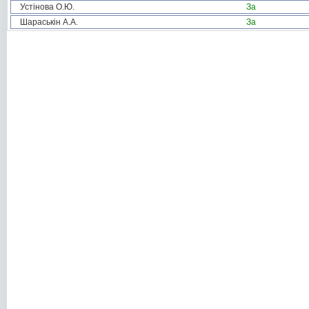
Устінова О.Ю.
За
Шараськін А.А.
За