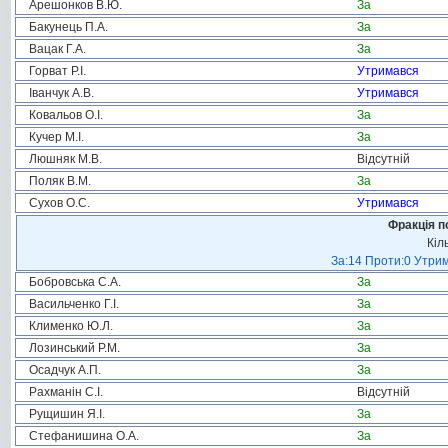
Арешонков В.Ю.
За
Бакунець П.А.
За
Вацак Г.А.
За
Горват Р.І.
Утримався
Іванчук А.В.
Утримався
Ковальов О.І.
За
Кучер М.І.
За
Люшняк М.В.
Відсутній
Поляк В.М.
За
Сухов О.С.
Утримався
Фракція п
Кіл
За:14 Проти:0 Утрим
Бобровська С.А.
За
Васильченко Г.І.
За
Клименко Ю.Л.
За
Лозинський Р.М.
За
Осадчук А.П.
За
Рахманін С.І.
Відсутній
Рущишин Я.І.
За
Стефанишина О.А.
За