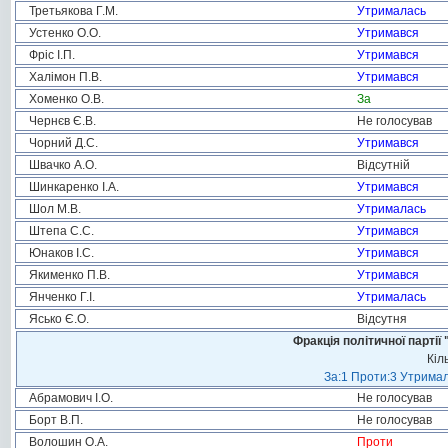
Третьякова Г.М.
Утрималась
Устенко О.О.
Утримався
Фріс І.П.
Утримався
Халімон П.В.
Утримався
Хоменко О.В.
За
Чернєв Є.В.
Не голосував
Чорний Д.С.
Утримався
Швачко А.О.
Відсутній
Шинкаренко І.А.
Утримався
Шол М.В.
Утрималась
Штепа С.С.
Утримався
Юнаков І.С.
Утримався
Якименко П.В.
Утримався
Янченко Г.І.
Утрималась
Ясько Є.О.
Відсутня
Фракція політичної пар
Кіл
За:1 Проти:3 Утримал
Абрамович І.О.
Не голосував
Борт В.П.
Не голосував
Волошин О.А.
Проти