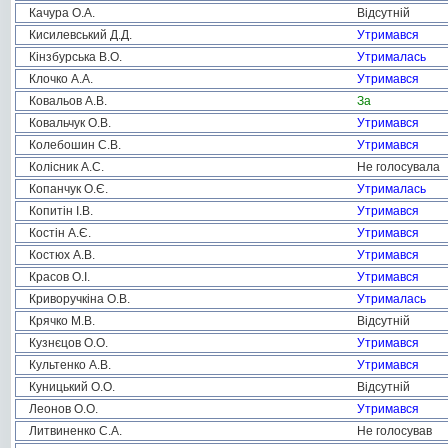
Качура О.А.
Відсутній
Кисилевський Д.Д.
Утримався
Кінзбурська В.О.
Утрималась
Клочко А.А.
Утримався
Ковальов А.В.
За
Ковальчук О.В.
Утримався
Колебошин С.В.
Утримався
Колісник А.С.
Не голосувала
Копанчук О.Є.
Утрималась
Копитін І.В.
Утримався
Костін А.Є.
Утримався
Костюх А.В.
Утримався
Красов О.І.
Утримався
Криворучкіна О.В.
Утрималась
Крячко М.В.
Відсутній
Кузнєцов О.О.
Утримався
Культенко А.В.
Утримався
Куницький О.О.
Відсутній
Леонов О.О.
Утримався
Литвиненко С.А.
Не голосував