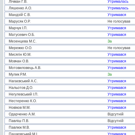
Лічман Г.В.
Утрималась
Ляшенко А.О.
Утрималась
Мандзій С.В.
Утримався
Марусяк О.Р.
Не голосував
Марчук І.П.
Утримався
Матусевич О.Б.
Утримався
Мезенцева М.С.
За
Мережко О.О.
Не голосував
Мисягін Ю.М.
Утримався
Мовчан О.В.
Утримався
Мотовиловець А.В.
Утримався
Мулик Р.М.
За
Нагаєвський А.С.
Утримався
Нальотов Д.О.
Утримався
Негулевський І.П.
Утримався
Нестеренко К.О.
Утримався
Новіков М.М.
Утримався
Одарченко А.М.
Відсутній
Павліш П.В.
Відсутній
Павлюк М.В.
Утримався
Пашковський М.І.
Утримався