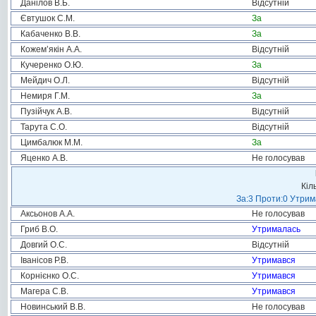
Данілов В.Б.
Відсутній
Євтушок С.М.
За
Кабаченко В.В.
За
Кожем’якін А.А.
Відсутній
Кучеренко О.Ю.
За
Мейдич О.Л.
Відсутній
Немиря Г.М.
За
Пузійчук А.В.
Відсутній
Тарута С.О.
Відсутній
Цимбалюк М.М.
За
Яценко А.В.
Не голосував
Кіл
За:3 Проти:0 Утрим
Аксьонов А.А.
Не голосував
Гриб В.О.
Утрималась
Довгий О.С.
Відсутній
Іванісов Р.В.
Утримався
Корнієнко О.С.
Утримався
Магера С.В.
Утримався
Новинський В.В.
Не голосував