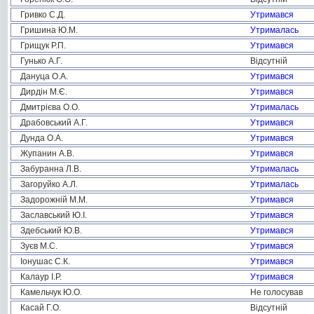
Гривко С.Д.
Утримався
Гришина Ю.М.
Утрималась
Грищук Р.П.
Утримався
Гунько А.Г.
Відсутній
Дануца О.А.
Утримався
Дирдін М.Є.
Утримався
Дмитрієва О.О.
Утрималась
Драбовський А.Г.
Утримався
Дунда О.А.
Утримався
Жупанин А.В.
Утримався
Забуранна Л.В.
Утрималась
Загоруйко А.Л.
Утрималась
Задорожній М.М.
Утримався
Заславський Ю.І.
Утримався
Здебський Ю.В.
Утримався
Зуєв М.С.
Утримався
Іонушас С.К.
Утримався
Калаур І.Р.
Утримався
Камельчук Ю.О.
Не голосував
Касай Г.О.
Відсутній