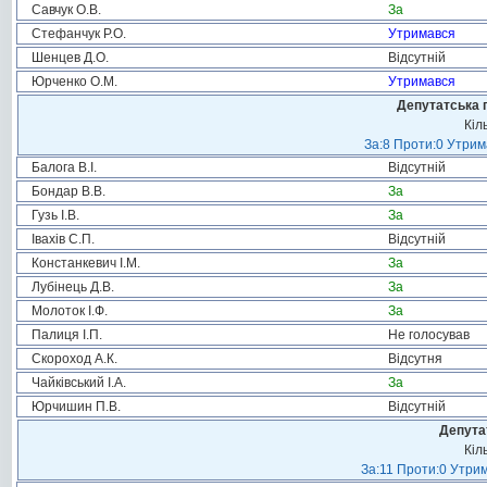
Савчук О.В.
За
Стефанчук Р.О.
Утримався
Шенцев Д.О.
Відсутній
Юрченко О.М.
Утримався
Депутатська 
Кіл
За:8 Проти:0 Утрим
Балога В.І.
Відсутній
Бондар В.В.
За
Гузь І.В.
За
Івахів С.П.
Відсутній
Констанкевич І.М.
За
Лубінець Д.В.
За
Молоток І.Ф.
За
Палиця І.П.
Не голосував
Скороход А.К.
Відсутня
Чайківський І.А.
За
Юрчишин П.В.
Відсутній
Депута
Кіл
За:11 Проти:0 Утрим