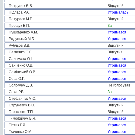
Петруняк Є.В.
Відсутній
Підласа Р.А.
Утрималась
Потураєв М.Р.
Відсутній
Прощук Е.П.
За
Пушкаренко А.М.
Утримався
Радуцький М.Б.
Утримався
Рубльов В.В.
Відсутній
Савченко О.С.
Відсутня
Саламаха О.І.
Утримався
Санченко О.В.
Утримався
Семінський О.В.
Утримався
Сова О.Г.
Утримався
Соломчук Д.В.
Не голосував
Соха Р.В.
За
Стефанчук М.О.
Утримався
Струневич В.О.
Відсутній
Тарасенко Т.П.
Відсутній
Тимофійчук В.Я.
Утримався
Тістик Р.Я.
Утримався
Ткаченко О.М.
Утримався