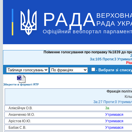
РАДА
ВЕРХОВН
РАДА УКР
Офіційний вебпортал парламент
Поіменне голосування про поправку №1839 до про
2
За:105 Проти:3 Утримал
Ріш
- Вибрати зі списк
Зберегти в форматі RTF
Фракція політ
Кіль
За:27 Проти:0 Утримал
Аліксійчук О.В.
За
Ананченко М.О.
Утримався
Арістов Ю.Ю.
Утримався
Бабак С.В.
Утримався