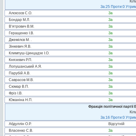
Кіл
За:25 Проти:0 Утрим
Алєксєєв С.О.
За
Бондар М.Л.
За
В’ятрович В.М.
За
Геращенко І.В.
За
Джемілєв М. .
За
Зінкевич Я.В.
За
Климпуш-Цинцадзе І.О.
За
Князевич Р.П.
За
Лопушанський А.Я.
За
Парубій А.В.
За
Саврасов М.В.
За
Сюмар В.П.
За
Фріз І.В.
За
Южаніна Н.П.
За
Фракція політичної партії
Кіл
За:16 Проти:0 Утрим
Абдуллін О.Р.
Відсутній
Власенко С.В.
За