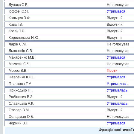
Дунаєв С.В.
Не голосував
Іоффе Ю.Я.
Утримався
Кальцев В.Ф.
Відсутній
Кива І.В.
Відсутній
Козак Т.Р.
Відсутній
Королевська Н.Ю.
Відсутня
Ларін С.М.
Не голосував
Льовочкін С.В.
Не голосував
Макаренко М.В.
Утримався
Мамоян С.Ч.
Не голосував
Мороз В.В.
Проти
Павленко Ю.О.
Утримався
Плачкова Т.М.
Утрималась
Приходько Н.І.
Утрималась
Рабінович В.З.
Відсутній
Славицька А.К.
Утрималась
Столар В.М.
Відсутній
Фельдман О.Б.
Не голосував
Чорний В.І.
Утримався
Фракція політичної 