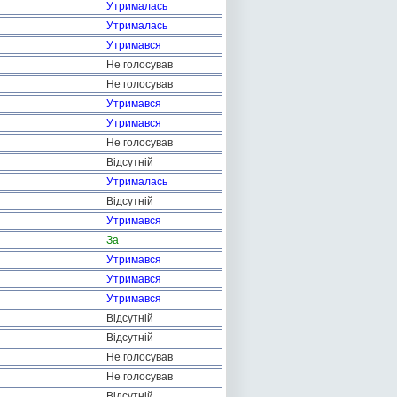
Утрималась
Утрималась
Утримався
Не голосував
Не голосував
Утримався
Утримався
Не голосував
Відсутній
Утрималась
Відсутній
Утримався
За
Утримався
Утримався
Утримався
Відсутній
Відсутній
Не голосував
Не голосував
Відсутній