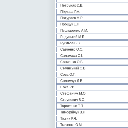
Петруняк Є.В.
Підласа Р.А.
Потураєв М.Р.
Прощук Е.П.
Пушкаренко А.М.
Радуцький М.Б.
Рубльов В.В.
Савченко О.С.
Саламаха О.І.
Санченко О.В.
Семінський О.В.
Сова О.Г.
Соломчук Д.В.
Соха Р.В.
Стефанчук М.О.
Струневич В.О.
Тарасенко Т.П.
Тимофійчук В.Я.
Тістик Р.Я.
Ткаченко О.М.