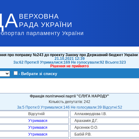
ДА
ВЕРХОВНА
РАДА УКРАЇНИ
ебпортал парламенту України
ння про поправку №243 до проекту Закону про Державний бюджет України н
21.10.2021 12:39
За:62 Проти:0 Утрималися:169 Не голосували:92 Всього:323
Рішення не прийнято
- Вибрати зі списку
Фракція політичної партії "СЛУГА НАРОДУ"
Кількість депутатів: 242
За:5 Проти:0 Утрималися:146 Не голосували:39 Відсутні:52
Відсутній
Аллахвердієва І.В.
Утримався
Арахамія Д.Г.
Утримався
Арсенюк О.О.
Утримався
Бабій Р.В.