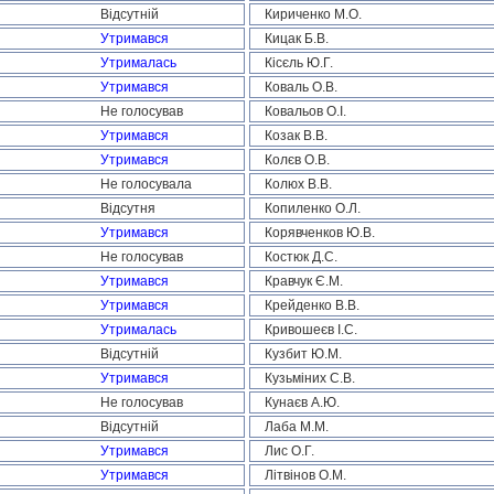
Відсутній
Кириченко М.О.
Утримався
Кицак Б.В.
Утрималась
Кісєль Ю.Г.
Утримався
Коваль О.В.
Не голосував
Ковальов О.І.
Утримався
Козак В.В.
Утримався
Колєв О.В.
Не голосувала
Колюх В.В.
Відсутня
Копиленко О.Л.
Утримався
Корявченков Ю.В.
Не голосував
Костюк Д.С.
Утримався
Кравчук Є.М.
Утримався
Крейденко В.В.
Утрималась
Кривошеєв І.С.
Відсутній
Кузбит Ю.М.
Утримався
Кузьміних С.В.
Не голосував
Кунаєв А.Ю.
Відсутній
Лаба М.М.
Утримався
Лис О.Г.
Утримався
Літвінов О.М.