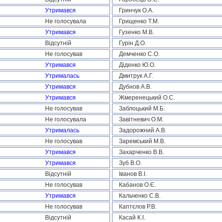
Утримався
Гринчук О.А.
Не голосувала
Грищенко Т.М.
Утримався
Гузенко М.В.
Відсутній
Гурін Д.О.
Не голосував
Демченко С.О.
Утримався
Діденко Ю.О.
Утрималась
Дмитрук А.Г.
Утримався
Дубнов А.В.
Утримався
Жмеренецький О.С.
Не голосував
Заблоцький М.Б.
Не голосувала
Завітневич О.М.
Утрималась
Задорожний А.В.
Не голосував
Заремський М.В.
Утримався
Захарченко В.В.
Утримався
Зуб В.О.
Відсутній
Іванов В.І.
Не голосував
Кабанов О.Є.
Утримався
Кальченко С.В.
Не голосував
Каптєлов Р.В.
Відсутній
Касай К.І.