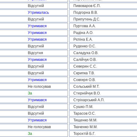
Відсутній
Пивоваров Є.П.
Утрималась
Подгорна В.В.
Відсутній
Припутень Д.С.
Утримався
Пуртова А.А.
Утримався
Радіна А.О.
Утримався
Рєпіна Е.А.
Відсутній
Руденко О.С.
Відсутня
Саладуха О.В.
Утримався
Салійчук О.В.
Відсутній
Северин С.С.
Відсутній
Скрипка Т.В.
Утримався
Совгиря О.В.
Не голосував
Сольський М.Т.
За
Стернійчук В.О.
Утримався
Стріхарський А.П.
Відсутній
Сушко П.М.
Відсутній
Тарасов О.С.
Утримався
Тищенко М.М.
Не голосував
Ткаченко М.М.
За
Торохтій Б.Г.