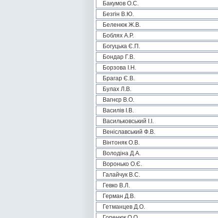
Бакумов О.С.
Безгін В.Ю.
Беленюк Ж.В.
Боблях А.Р.
Богуцька Є.П.
Бондар Г.В.
Борзова І.Н.
Брагар Є.В.
Булах Л.В.
Вагнєр В.О.
Василів І.В.
Васильковський І.І.
Веніславський Ф.В.
Вінтоняк О.В.
Володіна Д.А.
Воронько О.Є.
Галайчук В.С.
Гевко В.Л.
Герман Д.В.
Гетманцев Д.О.
Горенюк О.О.