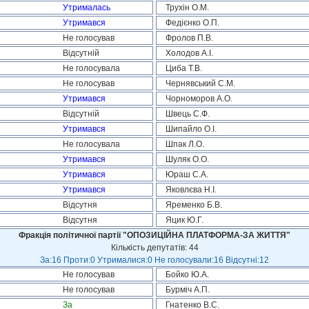
Утрималась
Трухін О.М.
Утримався
Федієнко О.П.
Не голосував
Фролов П.В.
Відсутній
Холодов А.І.
Не голосувала
Циба Т.В.
Не голосував
Чернявський С.М.
Утримався
Чорноморов А.О.
Відсутній
Швець С.Ф.
Утримався
Шипайло О.І.
Не голосувала
Шпак Л.О.
Утримався
Шуляк О.О.
Утримався
Юраш С.А.
Утримався
Яковлєва Н.І.
Відсутня
Яременко Б.В.
Відсутня
Яцик Ю.Г.
Фракція політичної партії "ОПОЗИЦІЙНА ПЛАТФОРМА-ЗА ЖИТТЯ"
Кількість депутатів: 44
За:16 Проти:0 Утрималися:0 Не голосували:16 Відсутні:12
Не голосував
Бойко Ю.А.
Не голосував
Бурміч А.П.
За
Гнатенко В.С.