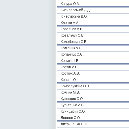
Качура О.А.
Кисилевський Д.Д.
Кінзбурська В.О.
Клочко А.А.
Ковальов А.В.
Ковальчук О.В.
Колебошин С.В.
Колісник А.С.
Копанчук О.Є.
Копитін І.В.
Костін А.Є.
Костюх А.В.
Красов О.І.
Криворучкіна О.В.
Крячко М.В.
Кузнєцов О.О.
Культенко А.В.
Куницький О.О.
Леонов О.О.
Литвиненко С.А.