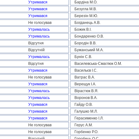
Утримався
Бардіна М.О.
Утримався
Безугла М.В.
Утримався
Березін М.Ю.
Не голосував
Богданець А.В.
Утрималась
Божик В.І.
Утрималась
Бондаренко О.В.
Відсутня
Бородін В.В.
Відсутній
Бужанський М.А.
Утрималась
Бунін С.В.
Відсутня
Василевська-Смаглюк О.М.
Утримався
Васильєв І.С.
Не голосував
Ватрас В.А.
Утримався
Верещук І.А.
Утрималась
Вірастюк В.Я.
Утрималась
Воронов В.А.
Утримався
Гайду О.В.
Утримався
Галушко М.Л.
Утримався
Герасименко І.Л.
Не голосував
Герус А.М.
Не голосував
Горбенко Р.О.
Відсутній
Горобець О.С.