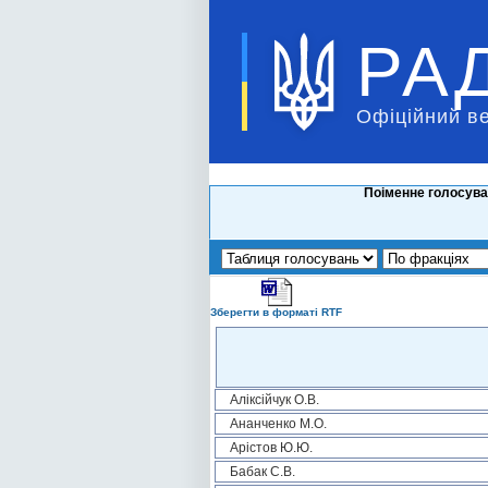
РА
Офіційний в
Поіменне голосува
Зберегти в форматі RTF
Аліксійчук О.В.
Ананченко М.О.
Арістов Ю.Ю.
Бабак С.В.