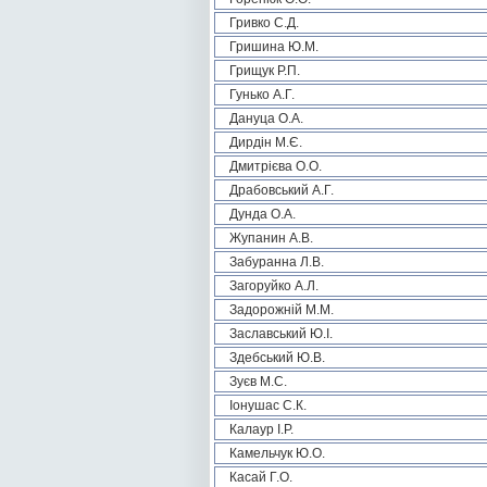
Гривко С.Д.
Гришина Ю.М.
Грищук Р.П.
Гунько А.Г.
Дануца О.А.
Дирдін М.Є.
Дмитрієва О.О.
Драбовський А.Г.
Дунда О.А.
Жупанин А.В.
Забуранна Л.В.
Загоруйко А.Л.
Задорожній М.М.
Заславський Ю.І.
Здебський Ю.В.
Зуєв М.С.
Іонушас С.К.
Калаур І.Р.
Камельчук Ю.О.
Касай Г.О.