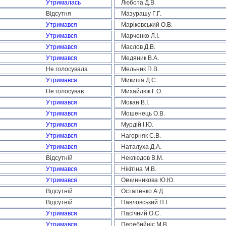
Утрималась
Любота Д.В.
Відсутня
Мазурашу Г.Г.
Утримався
Маріковський О.В.
Утримався
Марченко Л.І.
Утримався
Маслов Д.В.
Утримався
Медяник В.А.
Не голосувала
Мельник П.В.
Утримався
Микиша Д.С.
Не голосував
Михайлюк Г.О.
Утримався
Мокан В.І.
Утримався
Мошенець О.В.
Утримався
Мурдій І.Ю.
Утримався
Нагорняк С.В.
Утримався
Наталуха Д.А.
Відсутній
Неклюдов В.М.
Утримався
Нікітіна М.В.
Утримався
Овчинникова Ю.Ю.
Відсутній
Остапенко А.Д.
Відсутній
Павловський П.І.
Утримався
Пасічний О.С.
Утримався
Перебийніс М.В.