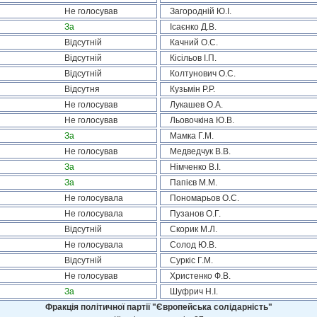
Не голосував
Загородній Ю.І.
За
Ісаєнко Д.В.
Відсутній
Качний О.С.
Відсутній
Кісільов І.П.
Відсутній
Колтунович О.С.
Відсутня
Кузьмін Р.Р.
Не голосував
Лукашев О.А.
Не голосував
Льовочкіна Ю.В.
За
Мамка Г.М.
Не голосував
Медведчук В.В.
За
Німченко В.І.
За
Папієв М.М.
Не голосувала
Пономарьов О.С.
Не голосувала
Пузанов О.Г.
Відсутній
Скорик М.Л.
Не голосувала
Солод Ю.В.
Відсутній
Суркіс Г.М.
Не голосував
Христенко Ф.В.
За
Шуфрич Н.І.
Фракція політичної партії "Європейська солідарність"