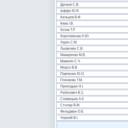
Дунаєв С.В.
Іоффе Ю.Я.
Кальцев В.Ф.
Кива І.В.
Козак Т.Р.
Королевська Н.Ю.
Ларін С.М.
Льовочкін С.В.
Макаренко М.В.
Мамоян С.Ч.
Мороз В.В.
Павленко Ю.О.
Плачкова Т.М.
Приходько Н.І.
Рабінович В.З.
Славицька А.К.
Столар В.М.
Фельдман О.Б.
Чорний В.І.