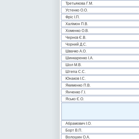
Третьякова Г.М.
Устенко О.О.
Фріс І.П.
Халімон П.В.
Хоменко О.В.
Чернєв Є.В.
Чорний Д.С.
Швачко А.О.
Шинкаренко І.А.
Шол М.В.
Штепа С.С.
Юнаков І.С.
Якименко П.В.
Янченко Г.І.
Ясько Є.О.
Абрамович І.О.
Борт В.П.
Волошин О.А.