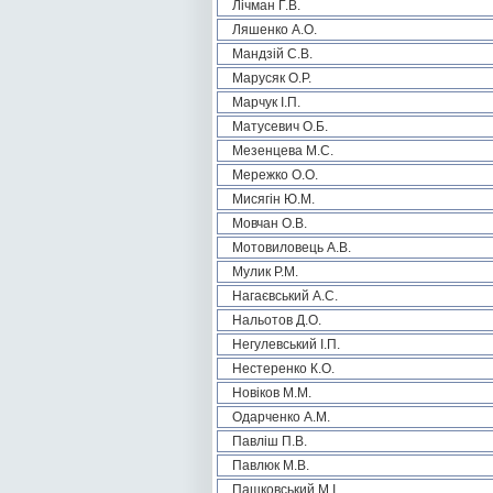
Лічман Г.В.
Ляшенко А.О.
Мандзій С.В.
Марусяк О.Р.
Марчук І.П.
Матусевич О.Б.
Мезенцева М.С.
Мережко О.О.
Мисягін Ю.М.
Мовчан О.В.
Мотовиловець А.В.
Мулик Р.М.
Нагаєвський А.С.
Нальотов Д.О.
Негулевський І.П.
Нестеренко К.О.
Новіков М.М.
Одарченко А.М.
Павліш П.В.
Павлюк М.В.
Пашковський М.І.