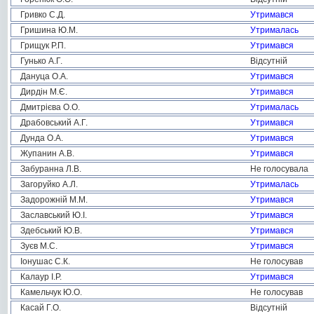
Гривко С.Д.
Утримався
Гришина Ю.М.
Утрималась
Грищук Р.П.
Утримався
Гунько А.Г.
Відсутній
Дануца О.А.
Утримався
Дирдін М.Є.
Утримався
Дмитрієва О.О.
Утрималась
Драбовський А.Г.
Утримався
Дунда О.А.
Утримався
Жупанин А.В.
Утримався
Забуранна Л.В.
Не голосувала
Загоруйко А.Л.
Утрималась
Задорожній М.М.
Утримався
Заславський Ю.І.
Утримався
Здебський Ю.В.
Утримався
Зуєв М.С.
Утримався
Іонушас С.К.
Не голосував
Калаур І.Р.
Утримався
Камельчук Ю.О.
Не голосував
Касай Г.О.
Відсутній