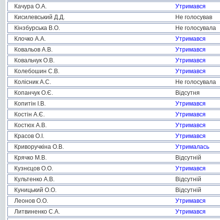
Качура О.А.
Утримався
Кисилевський Д.Д.
Не голосував
Кінзбурська В.О.
Не голосувала
Клочко А.А.
Утримався
Ковальов А.В.
Утримався
Ковальчук О.В.
Утримався
Колебошин С.В.
Утримався
Колісник А.С.
Не голосувала
Копанчук О.Є.
Відсутня
Копитін І.В.
Утримався
Костін А.Є.
Утримався
Костюх А.В.
Утримався
Красов О.І.
Утримався
Криворучкіна О.В.
Утрималась
Крячко М.В.
Відсутній
Кузнєцов О.О.
Утримався
Культенко А.В.
Відсутній
Куницький О.О.
Відсутній
Леонов О.О.
Утримався
Литвиненко С.А.
Утримався