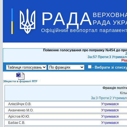
РАДА
ВЕРХОВН
РАДА УКР
Офіційний вебпортал парламент
Поіменне голосування про поправку №454 до про
2
За:57 Проти:3 Утримал
Ріш
- Вибрати зі списк
Зберегти в форматі RTF
Фракція політ
Кіль
За:3 Проти:2 Утримали
Аліксійчук О.В.
Утримався
Ананченко М.О.
Утримався
Арістов Ю.Ю.
Утримався
Бабак С.В.
Утримався