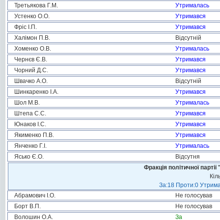
Третьякова Г.М.
Утрималась
Устенко О.О.
Утримався
Фріс І.П.
Утримався
Халімон П.В.
Відсутній
Хоменко О.В.
Утрималась
Чернєв Є.В.
Утримався
Чорний Д.С.
Утримався
Швачко А.О.
Відсутній
Шинкаренко І.А.
Утримався
Шол М.В.
Утрималась
Штепа С.С.
Утримався
Юнаков І.С.
Утримався
Якименко П.В.
Утримався
Янченко Г.І.
Утрималась
Ясько Є.О.
Відсутня
Фракція політичної пар
Кіл
За:18 Проти:0 Утрима
Абрамович І.О.
Не голосував
Борт В.П.
Не голосував
Волошин О.А.
За