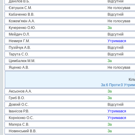
Данілов В.Б.
Відсутній
Євтушок С.М.
Не голосував
Кабаченко В.В.
Відсутній
Кожем’якін А.А.
Не голосував
Кучеренко О.Ю.
За
Мейдич О.Л.
Відсутній
Немиря Г.М.
Утримався
Пузійчук А.В.
Відсутній
Тарута С.О.
Відсутній
Цимбалюк М.М.
За
Яценко А.В.
Не голосував
Кіл
За:6 Проти:0 Утрим
Аксьонов А.А.
За
Гриб В.О.
За
Довгий О.С.
Відсутній
Іванісов Р.В.
Утримався
Корнієнко О.С.
Утримався
Магера С.В.
За
Новинський В.В.
За