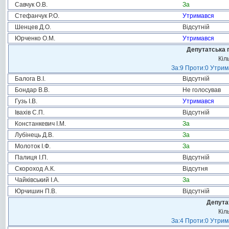
Савчук О.В.
За
Стефанчук Р.О.
Утримався
Шенцев Д.О.
Відсутній
Юрченко О.М.
Утримався
Депутатська 
Кіл
За:9 Проти:0 Утрим
Балога В.І.
Відсутній
Бондар В.В.
Не голосував
Гузь І.В.
Утримався
Івахів С.П.
Відсутній
Констанкевич І.М.
За
Лубінець Д.В.
За
Молоток І.Ф.
За
Палиця І.П.
Відсутній
Скороход А.К.
Відсутня
Чайківський І.А.
За
Юрчишин П.В.
Відсутній
Депута
Кіл
За:4 Проти:0 Утрим