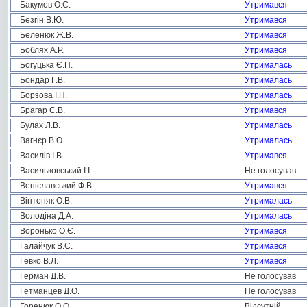
Бакумов О.С.
Утримався
Безгін В.Ю.
Утримався
Беленюк Ж.В.
Утримався
Боблях А.Р.
Утримався
Богуцька Є.П.
Утрималась
Бондар Г.В.
Утрималась
Борзова І.Н.
Утрималась
Брагар Є.В.
Утримався
Булах Л.В.
Утрималась
Вагнєр В.О.
Утрималась
Василів І.В.
Утримався
Васильковський І.І.
Не голосував
Веніславський Ф.В.
Утримався
Вінтоняк О.В.
Утрималась
Володіна Д.А.
Утрималась
Воронько О.Є.
Утримався
Галайчук В.С.
Утримався
Гевко В.Л.
Утримався
Герман Д.В.
Не голосував
Гетманцев Д.О.
Не голосував
Горенюк О.О.
Відсутній