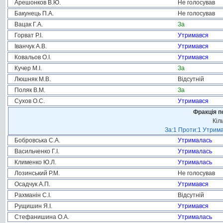
Арешонков В.Ю.
Не голосував
Бакунець П.А.
Не голосував
Вацак Г.А.
За
Горват Р.І.
Утримався
Іванчук А.В.
Утримався
Ковальов О.І.
Утримався
Кучер М.І.
За
Люшняк М.В.
Відсутній
Поляк В.М.
За
Сухов О.С.
Утримався
Фракція п
Кіл
За:1 Проти:1 Утрима
Бобровська С.А.
Утрималась
Васильченко Г.І.
Утрималась
Клименко Ю.Л.
Утрималась
Лозинський Р.М.
Не голосував
Осадчук А.П.
Утримався
Рахманін С.І.
Відсутній
Рущишин Я.І.
Утримався
Стефанишина О.А.
Утрималась