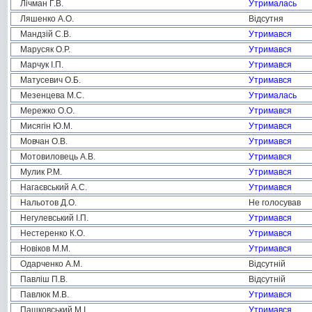
Лічман Г.В.
Утрималась
Ляшенко А.О.
Відсутня
Мандзій С.В.
Утримався
Марусяк О.Р.
Утримався
Марчук І.П.
Утримався
Матусевич О.Б.
Утримався
Мезенцева М.С.
Утрималась
Мережко О.О.
Утримався
Мисягін Ю.М.
Утримався
Мовчан О.В.
Утримався
Мотовиловець А.В.
Утримався
Мулик Р.М.
Утримався
Нагаєвський А.С.
Утримався
Нальотов Д.О.
Не голосував
Негулевський І.П.
Утримався
Нестеренко К.О.
Утримався
Новіков М.М.
Утримався
Одарченко А.М.
Відсутній
Павліш П.В.
Відсутній
Павлюк М.В.
Утримався
Пашковський М.І.
Утримався