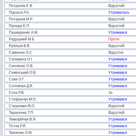
Петруняк Є.В.
Відсутній
Підласа Р.А.
Утрималась
Потураєв М.Р.
Відсутній
Прощук Е.П.
Відсутній
Пушкаренко А.М.
Утримався
Радуцький М.Б.
Проти
Рубльов В.В.
Відсутній
Савченко О.С.
Відсутня
Саламаха О.І.
Утримався
Санченко О.В.
Утримався
Семінський О.В.
Утримався
Сова О.Г.
Утримався
Соломчук Д.В.
Утримався
Соха Р.В.
За
Стефанчук М.О.
Утримався
Струневич В.О.
Відсутній
Тарасенко Т.П.
Відсутній
Тимофійчук В.Я.
Утримався
Тістик Р.Я.
Утримався
Ткаченко О.М.
Утримався