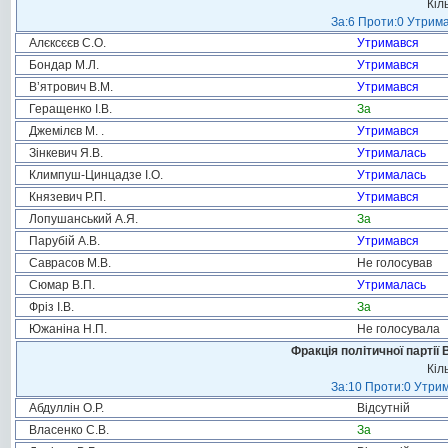
Кіл
За:6 Проти:0 Утрима
Алєксєєв С.О.
Утримався
Бондар М.Л.
Утримався
В’ятрович В.М.
Утримався
Геращенко І.В.
За
Джемілєв М. .
Утримався
Зінкевич Я.В.
Утрималась
Климпуш-Цинцадзе І.О.
Утрималась
Князевич Р.П.
Утримався
Лопушанський А.Я.
За
Парубій А.В.
Утримався
Саврасов М.В.
Не голосував
Сюмар В.П.
Утрималась
Фріз І.В.
За
Южаніна Н.П.
Не голосувала
Фракція політичної партії
Кіл
За:10 Проти:0 Утрим
Абдуллін О.Р.
Відсутній
Власенко С.В.
За