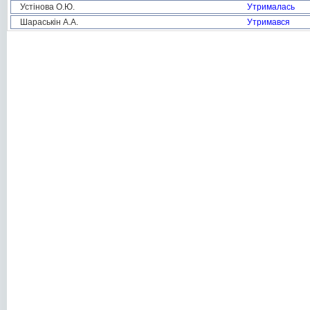
Устінова О.Ю.
Утрималась
Шараськін А.А.
Утримався