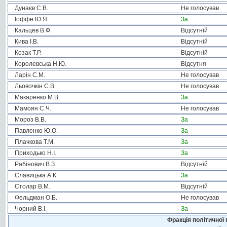
Дунаєв С.В.
Не голосував
Іоффе Ю.Я.
За
Кальцев В.Ф.
Відсутній
Кива І.В.
Відсутній
Козак Т.Р.
Відсутній
Королевська Н.Ю.
Відсутня
Ларін С.М.
Не голосував
Льовочкін С.В.
Не голосував
Макаренко М.В.
За
Мамоян С.Ч.
Не голосував
Мороз В.В.
За
Павленко Ю.О.
За
Плачкова Т.М.
За
Приходько Н.І.
За
Рабінович В.З.
Відсутній
Славицька А.К.
За
Столар В.М.
Відсутній
Фельдман О.Б.
Не голосував
Чорний В.І.
За
Фракція політичної 