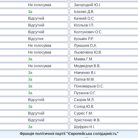
Не голосував
Загородній Ю.І.
За
Ісаєнко Д.В.
Відсутній
Качний О.С.
Відсутній
Кісільов І.П.
Відсутній
Колтунович О.С.
Відсутня
Кузьмін Р.Р.
Не голосував
Лукашев О.А.
Не голосував
Льовочкіна Ю.В.
За
Мамка Г.М.
Не голосував
Медведчук В.В.
За
Німченко В.І.
За
Папієв М.М.
За
Пономарьов О.С.
За
Пузанов О.Г.
Відсутній
Скорик М.Л.
За
Солод Ю.В.
Відсутній
Суркіс Г.М.
Відсутній
Христенко Ф.В.
За
Шуфрич Н.І.
Фракція політичної партії "Європейська солідарність"