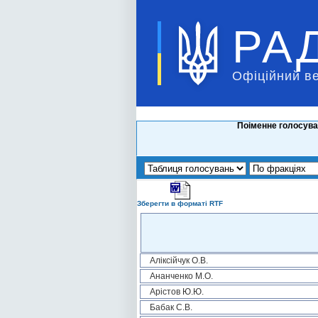
РА
Офіційний в
Поіменне голосува
Зберегти в форматі RTF
Аліксійчук О.В.
Ананченко М.О.
Арістов Ю.Ю.
Бабак С.В.