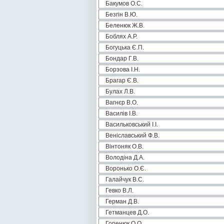
Бакумов О.С.
Безгін В.Ю.
Беленюк Ж.В.
Боблях А.Р.
Богуцька Є.П.
Бондар Г.В.
Борзова І.Н.
Брагар Є.В.
Булах Л.В.
Вагнєр В.О.
Василів І.В.
Васильковський І.І.
Веніславський Ф.В.
Вінтоняк О.В.
Володіна Д.А.
Воронько О.Є.
Галайчук В.С.
Гевко В.Л.
Герман Д.В.
Гетманцев Д.О.
Горенюк О.О.