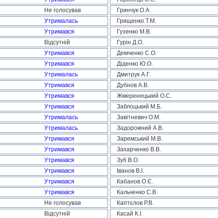
Не голосував
Гринчук О.А.
Утрималась
Грищенко Т.М.
Утримався
Гузенко М.В.
Відсутній
Гурін Д.О.
Утримався
Демченко С.О.
Утримався
Діденко Ю.О.
Утрималась
Дмитрук А.Г.
Утримався
Дубнов А.В.
Утримався
Жмеренецький О.С.
Утримався
Заблоцький М.Б.
Утрималась
Завітневич О.М.
Утрималась
Задорожний А.В.
Утримався
Заремський М.В.
Утримався
Захарченко В.В.
Утримався
Зуб В.О.
Утримався
Іванов В.І.
Утримався
Кабанов О.Є.
Утримався
Кальченко С.В.
Не голосував
Каптєлов Р.В.
Відсутній
Касай К.І.