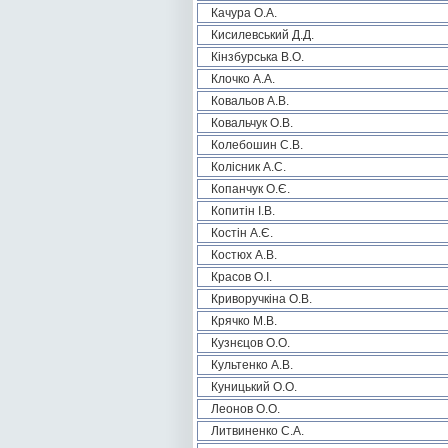
Качура О.А.
Кисилевський Д.Д.
Кінзбурська В.О.
Клочко А.А.
Ковальов А.В.
Ковальчук О.В.
Колебошин С.В.
Колісник А.С.
Копанчук О.Є.
Копитін І.В.
Костін А.Є.
Костюх А.В.
Красов О.І.
Криворучкіна О.В.
Крячко М.В.
Кузнєцов О.О.
Культенко А.В.
Куницький О.О.
Леонов О.О.
Литвиненко С.А.