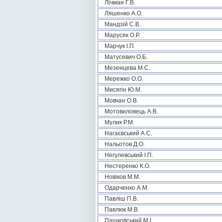
Лічман Г.В.
Ляшенко А.О.
Мандзій С.В.
Марусяк О.Р.
Марчук І.П.
Матусевич О.Б.
Мезенцева М.С.
Мережко О.О.
Мисягін Ю.М.
Мовчан О.В.
Мотовиловець А.В.
Мулик Р.М.
Нагаєвський А.С.
Нальотов Д.О.
Негулевський І.П.
Нестеренко К.О.
Новіков М.М.
Одарченко А.М.
Павліш П.В.
Павлюк М.В.
Пашковський М.І.