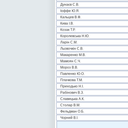
Дунаєв С.В.
Іоффе Ю.Я.
Кальцев В.Ф.
Кива І.В.
Козак Т.Р.
Королевська Н.Ю.
Ларін С.М.
Льовочкін С.В.
Макаренко М.В.
Мамоян С.Ч.
Мороз В.В.
Павленко Ю.О.
Плачкова Т.М.
Приходько Н.І.
Рабінович В.З.
Славицька А.К.
Столар В.М.
Фельдман О.Б.
Чорний В.І.