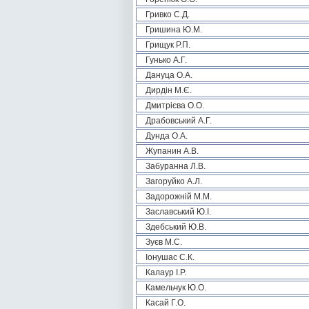
Гривко С.Д.
Гришина Ю.М.
Грищук Р.П.
Гунько А.Г.
Дануца О.А.
Дирдін М.Є.
Дмитрієва О.О.
Драбовський А.Г.
Дунда О.А.
Жупанин А.В.
Забуранна Л.В.
Загоруйко А.Л.
Задорожній М.М.
Заславський Ю.І.
Здебський Ю.В.
Зуєв М.С.
Іонушас С.К.
Калаур І.Р.
Камельчук Ю.О.
Касай Г.О.