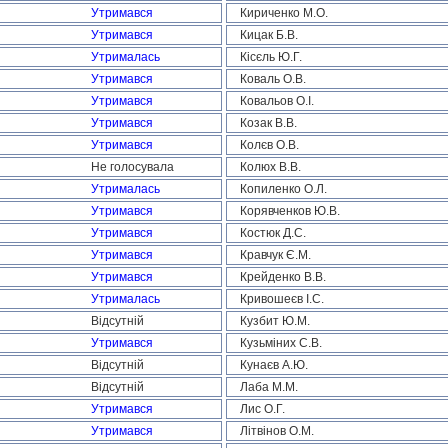
Утримався
Кириченко М.О.
Утримався
Кицак Б.В.
Утрималась
Кісєль Ю.Г.
Утримався
Коваль О.В.
Утримався
Ковальов О.І.
Утримався
Козак В.В.
Утримався
Колєв О.В.
Не голосувала
Колюх В.В.
Утрималась
Копиленко О.Л.
Утримався
Корявченков Ю.В.
Утримався
Костюк Д.С.
Утримався
Кравчук Є.М.
Утримався
Крейденко В.В.
Утрималась
Кривошеєв І.С.
Відсутній
Кузбит Ю.М.
Утримався
Кузьміних С.В.
Відсутній
Кунаєв А.Ю.
Відсутній
Лаба М.М.
Утримався
Лис О.Г.
Утримався
Літвінов О.М.