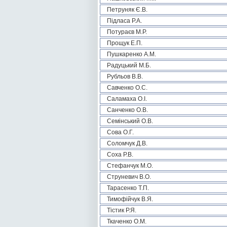
Петруняк Є.В.
Підласа Р.А.
Потураєв М.Р.
Прощук Е.П.
Пушкаренко А.М.
Радуцький М.Б.
Рубльов В.В.
Савченко О.С.
Саламаха О.І.
Санченко О.В.
Семінський О.В.
Сова О.Г.
Соломчук Д.В.
Соха Р.В.
Стефанчук М.О.
Струневич В.О.
Тарасенко Т.П.
Тимофійчук В.Я.
Тістик Р.Я.
Ткаченко О.М.