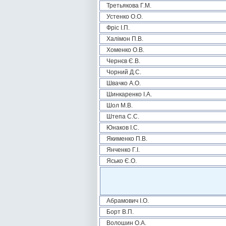
Третьякова Г.М.
Устенко О.О.
Фріс І.П.
Халімон П.В.
Хоменко О.В.
Чернєв Є.В.
Чорний Д.С.
Швачко А.О.
Шинкаренко І.А.
Шол М.В.
Штепа С.С.
Юнаков І.С.
Якименко П.В.
Янченко Г.І.
Ясько Є.О.
Абрамович І.О.
Борт В.П.
Волошин О.А.