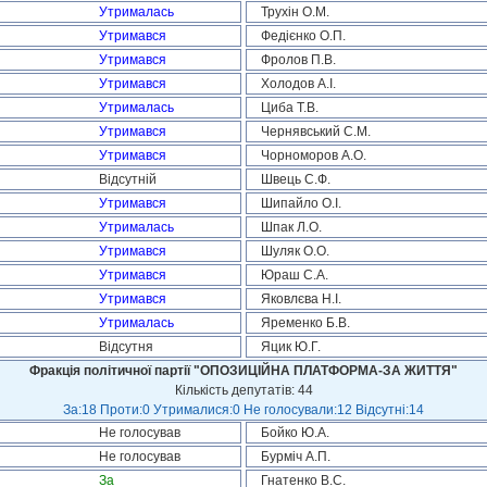
Утрималась
Трухін О.М.
Утримався
Федієнко О.П.
Утримався
Фролов П.В.
Утримався
Холодов А.І.
Утрималась
Циба Т.В.
Утримався
Чернявський С.М.
Утримався
Чорноморов А.О.
Відсутній
Швець С.Ф.
Утримався
Шипайло О.І.
Утрималась
Шпак Л.О.
Утримався
Шуляк О.О.
Утримався
Юраш С.А.
Утримався
Яковлєва Н.І.
Утрималась
Яременко Б.В.
Відсутня
Яцик Ю.Г.
Фракція політичної партії "ОПОЗИЦІЙНА ПЛАТФОРМА-ЗА ЖИТТЯ"
Кількість депутатів: 44
За:18 Проти:0 Утрималися:0 Не голосували:12 Відсутні:14
Не голосував
Бойко Ю.А.
Не голосував
Бурміч А.П.
За
Гнатенко В.С.