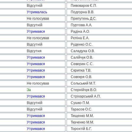
Відсутній
Пивоваров Є.П.
Утрималась
Подгорна В.В.
Не голосував
Припутень Д.С.
Відсутній
Пуртова А.А.
Утримався
Радіна А.О.
Не голосував
Рєпіна Е.А.
Відсутній
Руденко О.С.
Відсутня
Саладуха О.В.
Утримався
Салійчук О.В.
Утримався
Северин С.С.
Утримався
Скрипка Т.В.
Утримався
Совгиря О.В.
Не голосував
Сольський М.Т.
За
Стернійчук В.О.
Утримався
Стріхарський А.П.
Відсутній
Сушко П.М.
Відсутній
Тарасов О.С.
Утримався
Тищенко М.М.
Утримався
Ткаченко М.М.
Утримався
Торохтій Б.Г.