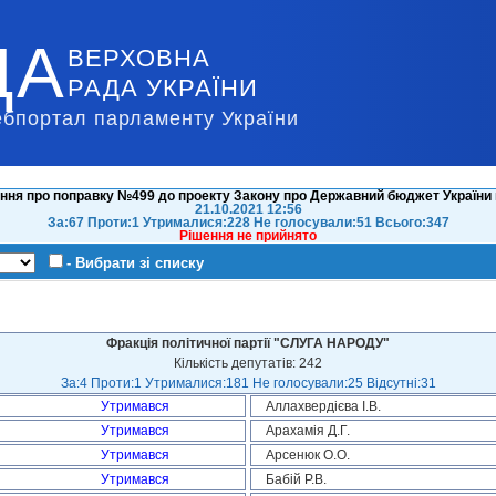
ДА
ВЕРХОВНА
РАДА УКРАЇНИ
ебпортал парламенту України
ння про поправку №499 до проекту Закону про Державний бюджет України н
21.10.2021 12:56
За:67 Проти:1 Утрималися:228 Не голосували:51 Всього:347
Рішення не прийнято
- Вибрати зі списку
Фракція політичної партії "СЛУГА НАРОДУ"
Кількість депутатів: 242
За:4 Проти:1 Утрималися:181 Не голосували:25 Відсутні:31
Утримався
Аллахвердієва І.В.
Утримався
Арахамія Д.Г.
Утримався
Арсенюк О.О.
Утримався
Бабій Р.В.