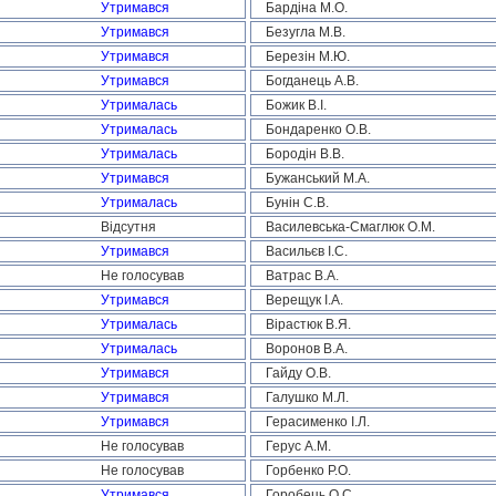
Утримався
Бардіна М.О.
Утримався
Безугла М.В.
Утримався
Березін М.Ю.
Утримався
Богданець А.В.
Утрималась
Божик В.І.
Утрималась
Бондаренко О.В.
Утрималась
Бородін В.В.
Утримався
Бужанський М.А.
Утрималась
Бунін С.В.
Відсутня
Василевська-Смаглюк О.М.
Утримався
Васильєв І.С.
Не голосував
Ватрас В.А.
Утримався
Верещук І.А.
Утрималась
Вірастюк В.Я.
Утрималась
Воронов В.А.
Утримався
Гайду О.В.
Утримався
Галушко М.Л.
Утримався
Герасименко І.Л.
Не голосував
Герус А.М.
Не голосував
Горбенко Р.О.
Утримався
Горобець О.С.