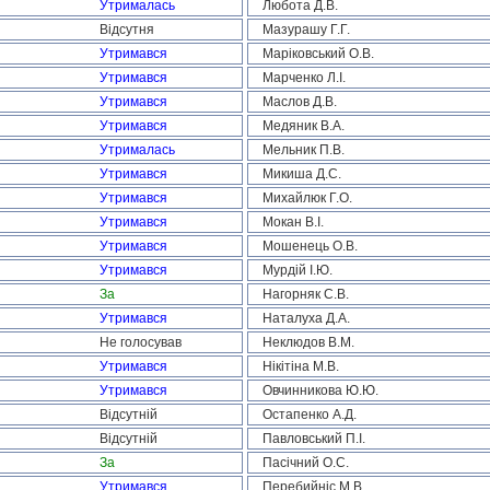
Утрималась
Любота Д.В.
Відсутня
Мазурашу Г.Г.
Утримався
Маріковський О.В.
Утримався
Марченко Л.І.
Утримався
Маслов Д.В.
Утримався
Медяник В.А.
Утрималась
Мельник П.В.
Утримався
Микиша Д.С.
Утримався
Михайлюк Г.О.
Утримався
Мокан В.І.
Утримався
Мошенець О.В.
Утримався
Мурдій І.Ю.
За
Нагорняк С.В.
Утримався
Наталуха Д.А.
Не голосував
Неклюдов В.М.
Утримався
Нікітіна М.В.
Утримався
Овчинникова Ю.Ю.
Відсутній
Остапенко А.Д.
Відсутній
Павловський П.І.
За
Пасічний О.С.
Утримався
Перебийніс М.В.