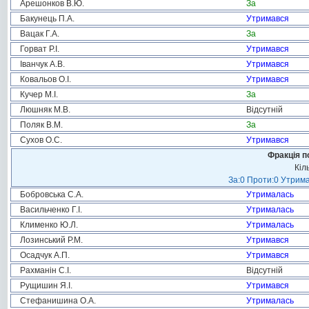
Арешонков В.Ю.
За
Бакунець П.А.
Утримався
Вацак Г.А.
За
Горват Р.І.
Утримався
Іванчук А.В.
Утримався
Ковальов О.І.
Утримався
Кучер М.І.
За
Люшняк М.В.
Відсутній
Поляк В.М.
За
Сухов О.С.
Утримався
Фракція п
Кіл
За:0 Проти:0 Утрима
Бобровська С.А.
Утрималась
Васильченко Г.І.
Утрималась
Клименко Ю.Л.
Утрималась
Лозинський Р.М.
Утримався
Осадчук А.П.
Утримався
Рахманін С.І.
Відсутній
Рущишин Я.І.
Утримався
Стефанишина О.А.
Утрималась