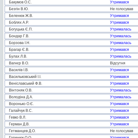
Бакумов О.С.
Утримався
Безгін В.Ю.
Не голосував
Беленюк Ж.В.
Утримався
Боблях А.Р.
Утримався
Богуцька Є.П.
Утрималась
Бондар Г.В.
Утрималась
Борзова І.Н.
Утрималась
Брагар Є.В.
Утримався
Булах Л.В.
Утрималась
Вагнєр В.О.
Відсутня
Василів І.В.
Утримався
Васильковський І.І.
Утримався
Веніславський Ф.В.
Утримався
Вінтоняк О.В.
Утрималась
Володіна Д.А.
Утрималась
Воронько О.Є.
Утримався
Галайчук В.С.
Утримався
Гевко В.Л.
Утримався
Герман Д.В.
Утримався
Гетманцев Д.О.
Не голосував
Горенюк О.О.
Утримався