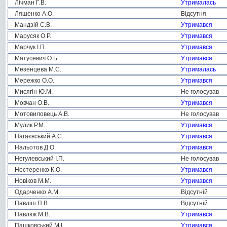
Лічман Г.В.
Утрималась
Ляшенко А.О.
Відсутня
Мандзій С.В.
Утримався
Марусяк О.Р.
Утримався
Марчук І.П.
Утримався
Матусевич О.Б.
Утримався
Мезенцева М.С.
Утрималась
Мережко О.О.
Утримався
Мисягін Ю.М.
Не голосував
Мовчан О.В.
Утримався
Мотовиловець А.В.
Не голосував
Мулик Р.М.
Утримався
Нагаєвський А.С.
Утримався
Нальотов Д.О.
Утримався
Негулевський І.П.
Не голосував
Нестеренко К.О.
Утримався
Новіков М.М.
Утримався
Одарченко А.М.
Відсутній
Павліш П.В.
Відсутній
Павлюк М.В.
Утримався
Пашковський М.І.
Утримався