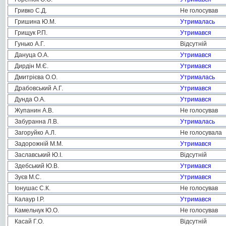
Гривко С.Д.
Не голосував
Гришина Ю.М.
Утрималась
Грищук Р.П.
Утримався
Гунько А.Г.
Відсутній
Дануца О.А.
Утримався
Дирдін М.Є.
Утримався
Дмитрієва О.О.
Утрималась
Драбовський А.Г.
Утримався
Дунда О.А.
Утримався
Жупанин А.В.
Не голосував
Забуранна Л.В.
Утрималась
Загоруйко А.Л.
Не голосувала
Задорожній М.М.
Утримався
Заславський Ю.І.
Відсутній
Здебський Ю.В.
Утримався
Зуєв М.С.
Утримався
Іонушас С.К.
Не голосував
Калаур І.Р.
Утримався
Камельчук Ю.О.
Не голосував
Касай Г.О.
Відсутній