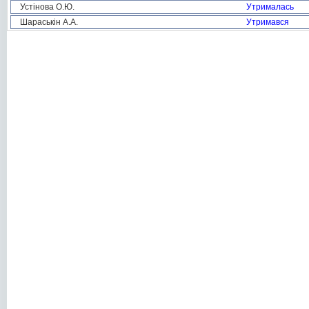
Устінова О.Ю.
Утрималась
Шараськін А.А.
Утримався