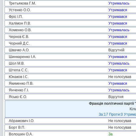
Третьякова Г.М.
Утрималась
Устенко О.О.
Утримався
Фріс І.П.
Утримався
Халімон П.В.
Утримався
Хоменко О.В.
Утрималась
Чернєв Є.В.
Утримався
Чорний Д.С.
Утримався
Швачко А.О.
Відсутній
Шинкаренко І.А.
Утримався
Шол М.В.
Утрималась
Штепа С.С.
Утримався
Юнаков І.С.
Не голосував
Якименко П.В.
Утримався
Янченко Г.І.
Утрималась
Ясько Є.О.
Відсутня
Фракція політичної пар
Кіл
За:17 Проти:0 Утрима
Абрамович І.О.
Не голосував
Борт В.П.
Не голосував
Волошин О.А.
За