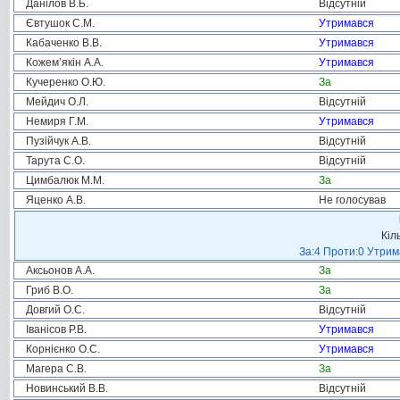
Данілов В.Б.
Відсутній
Євтушок С.М.
Утримався
Кабаченко В.В.
Утримався
Кожем’якін А.А.
Утримався
Кучеренко О.Ю.
За
Мейдич О.Л.
Відсутній
Немиря Г.М.
Утримався
Пузійчук А.В.
Відсутній
Тарута С.О.
Відсутній
Цимбалюк М.М.
За
Яценко А.В.
Не голосував
Кіл
За:4 Проти:0 Утрим
Аксьонов А.А.
За
Гриб В.О.
За
Довгий О.С.
Відсутній
Іванісов Р.В.
Утримався
Корнієнко О.С.
Утримався
Магера С.В.
За
Новинський В.В.
Відсутній