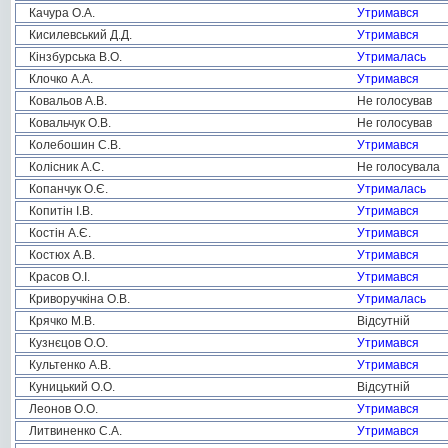
Качура О.А.
Утримався
Кисилевський Д.Д.
Утримався
Кінзбурська В.О.
Утрималась
Клочко А.А.
Утримався
Ковальов А.В.
Не голосував
Ковальчук О.В.
Не голосував
Колебошин С.В.
Утримався
Колісник А.С.
Не голосувала
Копанчук О.Є.
Утрималась
Копитін І.В.
Утримався
Костін А.Є.
Утримався
Костюх А.В.
Утримався
Красов О.І.
Утримався
Криворучкіна О.В.
Утрималась
Крячко М.В.
Відсутній
Кузнєцов О.О.
Утримався
Культенко А.В.
Утримався
Куницький О.О.
Відсутній
Леонов О.О.
Утримався
Литвиненко С.А.
Утримався