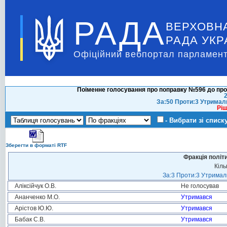
РАДА
ВЕРХОВН
РАДА УКР
Офіційний вебпортал парламент
Поіменне голосування про поправку №596 до про
2
За:50 Проти:3 Утримал
Ріш
- Вибрати зі списк
Зберегти в форматі RTF
Фракція політ
Кіль
За:3 Проти:3 Утримали
Аліксійчук О.В.
Не голосував
Ананченко М.О.
Утримався
Арістов Ю.Ю.
Утримався
Бабак С.В.
Утримався