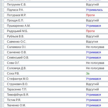
Петруняк Є.В.
Відсутній
Підласа Р.А.
Утрималась
Потураєв М.Р.
Проти
Прощук Е.П.
Відсутній
Пушкаренко А.М.
Утримався
Радуцький М.Б.
Проти
Рубльов В.В.
Відсутній
Савченко О.С.
Відсутня
Саламаха О.І.
Не голосував
Санченко О.В.
Утримався
Семінський О.В.
Утримався
Сова О.Г.
Не голосував
Соломчук Д.В.
Не голосував
Соха Р.В.
За
Стефанчук М.О.
Утримався
Струневич В.О.
Відсутній
Тарасенко Т.П.
Відсутній
Тимофійчук В.Я.
Утримався
Тістик Р.Я.
Утримався
Ткаченко О.М.
Утримався