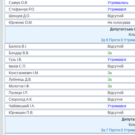
Савчук О.В.
Утрималась
Стефанчук Р.О.
Утримався
Шенцев Д.О.
Відсутній
Юрченко О.М.
Не голосував
Депутатська 
Кіл
За:9 Проти:0 Утрим
Балога В.І.
Відсутній
Бондар В.В.
За
Гузь І.В.
Утримався
Івахів С.П.
Відсутній
Констанкевич І.М.
За
Лубінець Д.В.
За
Молоток І.Ф.
За
Палиця І.П.
Відсутній
Скороход А.К.
Відсутня
Чайківський І.А.
Утримався
Юрчишин П.В.
Відсутній
Депута
Кіл
За:7 Проти:0 Утрим