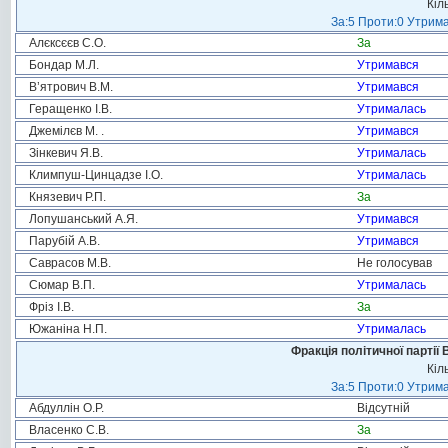
Кіл
За:5 Проти:0 Утрима
Алєксєєв С.О.
За
Бондар М.Л.
Утримався
В’ятрович В.М.
Утримався
Геращенко І.В.
Утрималась
Джемілєв М. .
Утримався
Зінкевич Я.В.
Утрималась
Климпуш-Цинцадзе І.О.
Утрималась
Князевич Р.П.
За
Лопушанський А.Я.
Утримався
Парубій А.В.
Утримався
Саврасов М.В.
Не голосував
Сюмар В.П.
Утрималась
Фріз І.В.
За
Южаніна Н.П.
Утрималась
Фракція політичної партії
Кіл
За:5 Проти:0 Утрима
Абдуллін О.Р.
Відсутній
Власенко С.В.
За