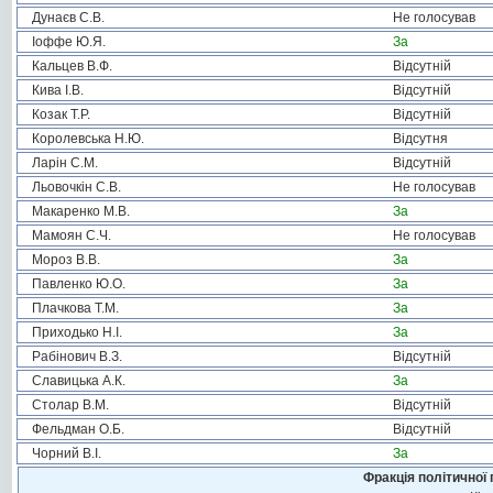
Дунаєв С.В.
Не голосував
Іоффе Ю.Я.
За
Кальцев В.Ф.
Відсутній
Кива І.В.
Відсутній
Козак Т.Р.
Відсутній
Королевська Н.Ю.
Відсутня
Ларін С.М.
Відсутній
Льовочкін С.В.
Не голосував
Макаренко М.В.
За
Мамоян С.Ч.
Не голосував
Мороз В.В.
За
Павленко Ю.О.
За
Плачкова Т.М.
За
Приходько Н.І.
За
Рабінович В.З.
Відсутній
Славицька А.К.
За
Столар В.М.
Відсутній
Фельдман О.Б.
Відсутній
Чорний В.І.
За
Фракція політичної 