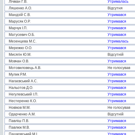
Лічман Г.В.
Утрималась
Ляшенко А.О.
Відсутня
Мандзій С.В.
Утримався
Марусяк О.Р.
Утримався
Марчук І.П.
Утримався
Матусевич О.Б.
Утримався
Мезенцева М.С.
Утрималась
Мережко О.О.
Утримався
Мисягін Ю.М.
Відсутній
Мовчан О.В.
Утримався
Мотовиловець А.В.
Не голосував
Мулик Р.М.
Утримався
Нагаєвський А.С.
Утримався
Нальотов Д.О.
Утримався
Негулевський І.П.
Утримався
Нестеренко К.О.
Утримався
Новіков М.М.
Не голосував
Одарченко А.М.
Відсутній
Павліш П.В.
Утримався
Павлюк М.В.
Утримався
Пашковський М.І.
Утримався