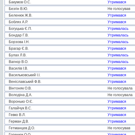
Бакумов О.С.
Утримався
Безгін В.Ю.
Не голосував
Беленюк Ж.В.
Утримався
Боблях А.Р.
Утримався
Богуцька Є.П.
Утрималась
Бондар Г.В.
Утрималась
Борзова І.Н.
Утрималась
Брагар Є.В.
Утримався
Булах Л.В.
Утрималась
Вагнєр В.О.
Утрималась
Василів І.В.
Утримався
Васильковський І.І.
Утримався
Веніславський Ф.В.
Утримався
Вінтоняк О.В.
Не голосувала
Володіна Д.А.
Не голосувала
Воронько О.Є.
Утримався
Галайчук В.С.
Утримався
Гевко В.Л.
Утримався
Герман Д.В.
Утримався
Гетманцев Д.О.
Не голосував
Горенюк О.О.
Утримався