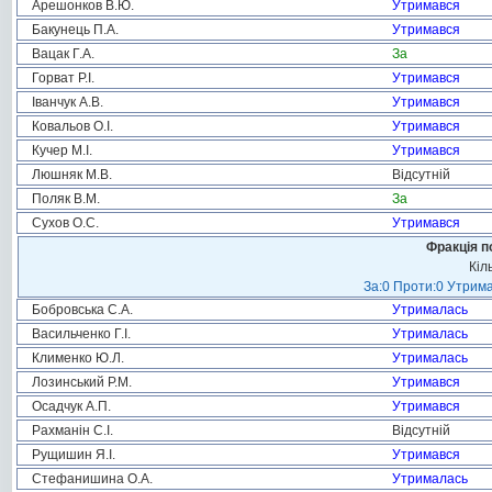
Арешонков В.Ю.
Утримався
Бакунець П.А.
Утримався
Вацак Г.А.
За
Горват Р.І.
Утримався
Іванчук А.В.
Утримався
Ковальов О.І.
Утримався
Кучер М.І.
Утримався
Люшняк М.В.
Відсутній
Поляк В.М.
За
Сухов О.С.
Утримався
Фракція п
Кіл
За:0 Проти:0 Утрима
Бобровська С.А.
Утрималась
Васильченко Г.І.
Утрималась
Клименко Ю.Л.
Утрималась
Лозинський Р.М.
Утримався
Осадчук А.П.
Утримався
Рахманін С.І.
Відсутній
Рущишин Я.І.
Утримався
Стефанишина О.А.
Утрималась