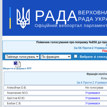
РАДА
ВЕРХОВН
РАДА УКР
Офіційний вебпортал парламент
Поіменне голосування про поправку №856 до про
2
За:56 Проти:2 Утримал
Ріш
- Вибрати зі списк
Зберегти в форматі RTF
Фракція політ
Кіль
За:4 Проти:2 Утримали
Аліксійчук О.В.
Не голосував
Ананченко М.О.
Утримався
Арістов Ю.Ю.
Утримався
Бабак С.В.
Утримався