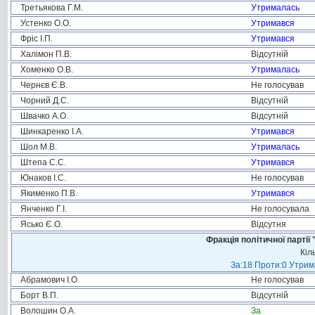
Третьякова Г.М.
Утрималась
Устенко О.О.
Утримався
Фріс І.П.
Утримався
Халімон П.В.
Відсутній
Хоменко О.В.
Утрималась
Чернєв Є.В.
Не голосував
Чорний Д.С.
Відсутній
Швачко А.О.
Відсутній
Шинкаренко І.А.
Утримався
Шол М.В.
Утрималась
Штепа С.С.
Утримався
Юнаков І.С.
Не голосував
Якименко П.В.
Утримався
Янченко Г.І.
Не голосувала
Ясько Є.О.
Відсутня
Фракція політичної пар
Кіл
За:18 Проти:0 Утрима
Абрамович І.О.
Не голосував
Борт В.П.
Відсутній
Волошин О.А.
За