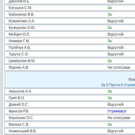
Данілов В.Б.
Відсутній
Євтушок С.М.
За
Кабаченко В.В.
За
Кожем’якін А.А.
Відсутній
Кучеренко О.Ю.
За
Мейдич О.Л.
Відсутній
Немиря Г.М.
За
Пузійчук А.В.
Відсутній
Тарута С.О.
Відсутній
Цимбалюк М.М.
За
Яценко А.В.
Не голосував
Кіл
За:3 Проти:0 Утрим
Аксьонов А.А.
За
Гриб В.О.
За
Довгий О.С.
Відсутній
Іванісов Р.В.
Утримався
Корнієнко О.С.
Не голосував
Магера С.В.
За
Новинський В.В.
Відсутній