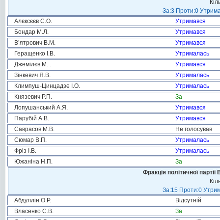
Кіл
За:3 Проти:0 Утрима
Алєксєєв С.О.
Утримався
Бондар М.Л.
Утримався
В’ятрович В.М.
Утримався
Геращенко І.В.
Утрималась
Джемілєв М. .
Утримався
Зінкевич Я.В.
Утрималась
Климпуш-Цинцадзе І.О.
Утрималась
Князевич Р.П.
За
Лопушанський А.Я.
Утримався
Парубій А.В.
Утримався
Саврасов М.В.
Не голосував
Сюмар В.П.
Утрималась
Фріз І.В.
Утрималась
Южаніна Н.П.
За
Фракція політичної партії
Кіл
За:15 Проти:0 Утрим
Абдуллін О.Р.
Відсутній
Власенко С.В.
За