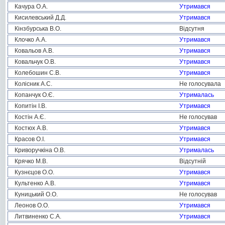
Качура О.А.
Утримався
Кисилевський Д.Д.
Утримався
Кінзбурська В.О.
Відсутня
Клочко А.А.
Утримався
Ковальов А.В.
Утримався
Ковальчук О.В.
Утримався
Колебошин С.В.
Утримався
Колісник А.С.
Не голосувала
Копанчук О.Є.
Утрималась
Копитін І.В.
Утримався
Костін А.Є.
Не голосував
Костюх А.В.
Утримався
Красов О.І.
Утримався
Криворучкіна О.В.
Утрималась
Крячко М.В.
Відсутній
Кузнєцов О.О.
Утримався
Культенко А.В.
Утримався
Куницький О.О.
Не голосував
Леонов О.О.
Утримався
Литвиненко С.А.
Утримався