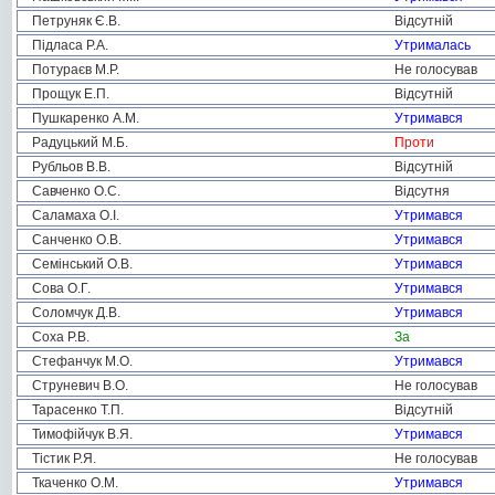
Петруняк Є.В.
Відсутній
Підласа Р.А.
Утрималась
Потураєв М.Р.
Не голосував
Прощук Е.П.
Відсутній
Пушкаренко А.М.
Утримався
Радуцький М.Б.
Проти
Рубльов В.В.
Відсутній
Савченко О.С.
Відсутня
Саламаха О.І.
Утримався
Санченко О.В.
Утримався
Семінський О.В.
Утримався
Сова О.Г.
Утримався
Соломчук Д.В.
Утримався
Соха Р.В.
За
Стефанчук М.О.
Утримався
Струневич В.О.
Не голосував
Тарасенко Т.П.
Відсутній
Тимофійчук В.Я.
Утримався
Тістик Р.Я.
Не голосував
Ткаченко О.М.
Утримався