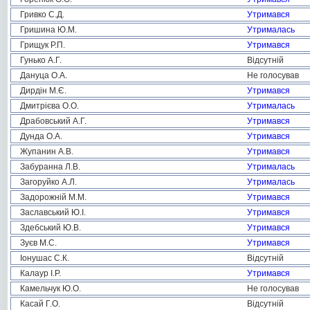
Гривко С.Д.
Утримався
Гришина Ю.М.
Утрималась
Грищук Р.П.
Утримався
Гунько А.Г.
Відсутній
Дануца О.А.
Не голосував
Дирдін М.Є.
Утримався
Дмитрієва О.О.
Утрималась
Драбовський А.Г.
Утримався
Дунда О.А.
Утримався
Жупанин А.В.
Утримався
Забуранна Л.В.
Утрималась
Загоруйко А.Л.
Утрималась
Задорожній М.М.
Утримався
Заславський Ю.І.
Утримався
Здебський Ю.В.
Утримався
Зуєв М.С.
Утримався
Іонушас С.К.
Відсутній
Калаур І.Р.
Утримався
Камельчук Ю.О.
Не голосував
Касай Г.О.
Відсутній