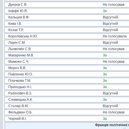
Дунаєв С.В.
Не голосував
Іоффе Ю.Я.
За
Кальцев В.Ф.
Відсутній
Кива І.В.
Відсутній
Козак Т.Р.
Відсутній
Королевська Н.Ю.
Не голосувала
Ларін С.М.
Відсутній
Льовочкін С.В.
Не голосував
Макаренко М.В.
За
Мамоян С.Ч.
Не голосував
Мороз В.В.
За
Павленко Ю.О.
За
Плачкова Т.М.
За
Приходько Н.І.
За
Рабінович В.З.
Відсутній
Славицька А.К.
За
Столар В.М.
Відсутній
Фельдман О.Б.
Не голосував
Чорний В.І.
За
Фракція політичної 