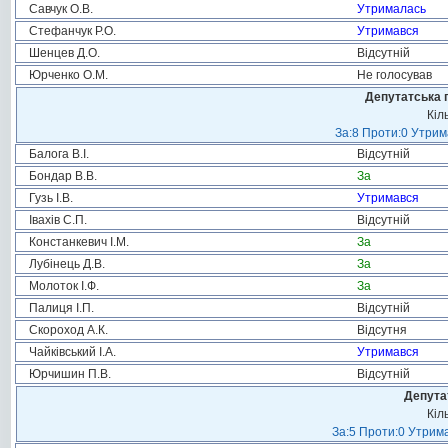
Савчук О.В.
Утрималась
Стефанчук Р.О.
Утримався
Шенцев Д.О.
Відсутній
Юрченко О.М.
Не голосував
Депутатська 
Кіл
За:8 Проти:0 Утрим
Балога В.І.
Відсутній
Бондар В.В.
За
Гузь І.В.
Утримався
Івахів С.П.
Відсутній
Констанкевич І.М.
За
Лубінець Д.В.
За
Молоток І.Ф.
За
Палиця І.П.
Відсутній
Скороход А.К.
Відсутня
Чайківський І.А.
Утримався
Юрчишин П.В.
Відсутній
Депута
Кіл
За:5 Проти:0 Утрима