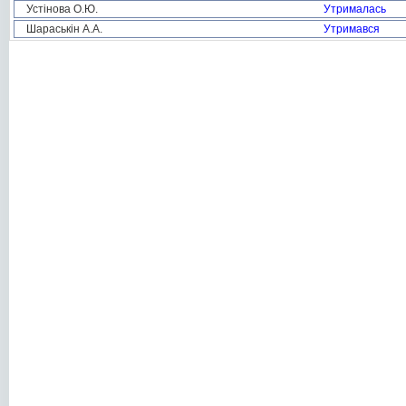
Устінова О.Ю.
Утрималась
Шараськін А.А.
Утримався