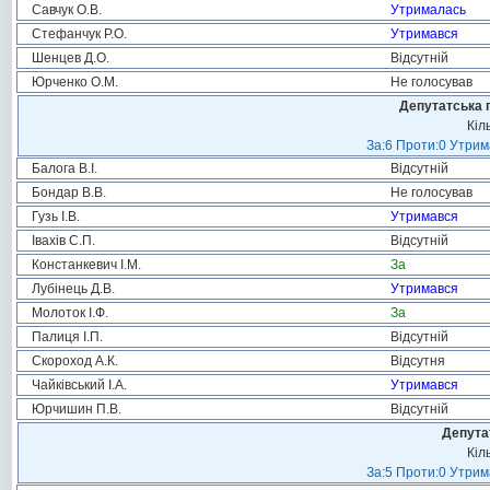
Савчук О.В.
Утрималась
Стефанчук Р.О.
Утримався
Шенцев Д.О.
Відсутній
Юрченко О.М.
Не голосував
Депутатська 
Кіл
За:6 Проти:0 Утрим
Балога В.І.
Відсутній
Бондар В.В.
Не голосував
Гузь І.В.
Утримався
Івахів С.П.
Відсутній
Констанкевич І.М.
За
Лубінець Д.В.
Утримався
Молоток І.Ф.
За
Палиця І.П.
Відсутній
Скороход А.К.
Відсутня
Чайківський І.А.
Утримався
Юрчишин П.В.
Відсутній
Депута
Кіл
За:5 Проти:0 Утрим