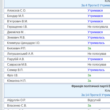
Кіл
За:4 Проти:0 Утрима
Алєксєєв С.О.
Утримався
Бондар М.Л.
Утримався
В’ятрович В.М.
Утримався
Геращенко І.В.
Не голосувала
Джемілєв М. .
Утримався
Зінкевич Я.В.
Утрималась
Климпуш-Цинцадзе І.О.
Утрималась
Князевич Р.П.
За
Лопушанський А.Я.
Не голосував
Парубій А.В.
Утримався
Саврасов М.В.
Не голосував
Сюмар В.П.
Утрималась
Фріз І.В.
За
Южаніна Н.П.
За
Фракція політичної партії
Кіл
За:14 Проти:0 Утрим
Абдуллін О.Р.
Відсутній
Власенко С.В.
За