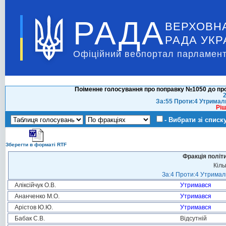
РАДА
ВЕРХОВН
РАДА УКР
Офіційний вебпортал парламент
Поіменне голосування про поправку №1050 до про
2
За:55 Проти:4 Утримал
Ріш
- Вибрати зі списк
Зберегти в форматі RTF
Фракція політ
Кіль
За:4 Проти:4 Утримали
Аліксійчук О.В.
Утримався
Ананченко М.О.
Утримався
Арістов Ю.Ю.
Утримався
Бабак С.В.
Відсутній