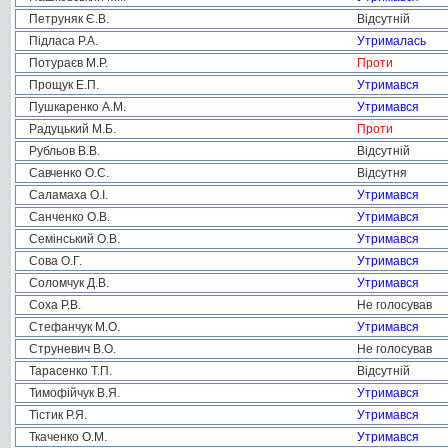
Петруняк Є.В.
Відсутній
Підласа Р.А.
Утрималась
Потураєв М.Р.
Проти
Прощук Е.П.
Утримався
Пушкаренко А.М.
Утримався
Радуцький М.Б.
Проти
Рубльов В.В.
Відсутній
Савченко О.С.
Відсутня
Саламаха О.І.
Утримався
Санченко О.В.
Утримався
Семінський О.В.
Утримався
Сова О.Г.
Утримався
Соломчук Д.В.
Утримався
Соха Р.В.
Не голосував
Стефанчук М.О.
Утримався
Струневич В.О.
Не голосував
Тарасенко Т.П.
Відсутній
Тимофійчук В.Я.
Утримався
Тістик Р.Я.
Утримався
Ткаченко О.М.
Утримався