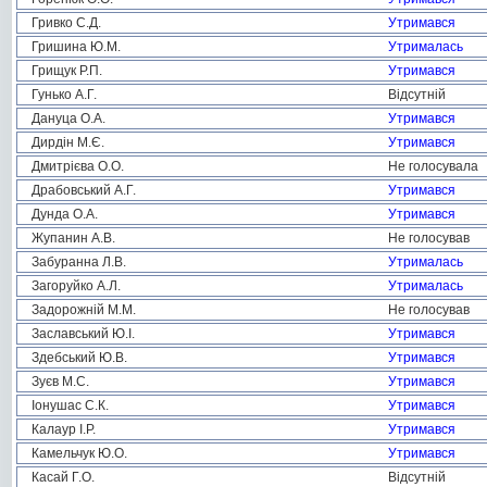
Гривко С.Д.
Утримався
Гришина Ю.М.
Утрималась
Грищук Р.П.
Утримався
Гунько А.Г.
Відсутній
Дануца О.А.
Утримався
Дирдін М.Є.
Утримався
Дмитрієва О.О.
Не голосувала
Драбовський А.Г.
Утримався
Дунда О.А.
Утримався
Жупанин А.В.
Не голосував
Забуранна Л.В.
Утрималась
Загоруйко А.Л.
Утрималась
Задорожній М.М.
Не голосував
Заславський Ю.І.
Утримався
Здебський Ю.В.
Утримався
Зуєв М.С.
Утримався
Іонушас С.К.
Утримався
Калаур І.Р.
Утримався
Камельчук Ю.О.
Утримався
Касай Г.О.
Відсутній