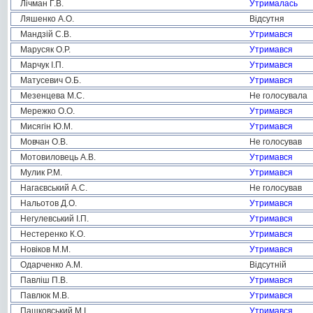
Лічман Г.В.
Утрималась
Ляшенко А.О.
Відсутня
Мандзій С.В.
Утримався
Марусяк О.Р.
Утримався
Марчук І.П.
Утримався
Матусевич О.Б.
Утримався
Мезенцева М.С.
Не голосувала
Мережко О.О.
Утримався
Мисягін Ю.М.
Утримався
Мовчан О.В.
Не голосував
Мотовиловець А.В.
Утримався
Мулик Р.М.
Утримався
Нагаєвський А.С.
Не голосував
Нальотов Д.О.
Утримався
Негулевський І.П.
Утримався
Нестеренко К.О.
Утримався
Новіков М.М.
Утримався
Одарченко А.М.
Відсутній
Павліш П.В.
Утримався
Павлюк М.В.
Утримався
Пашковський М.І.
Утримався