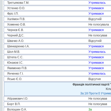
Третьякова Г.М.
Утрималась
Устенко О.О.
Утримався
Фріс І.П.
Утримався
Халімон П.В.
Відсутній
Хоменко О.В.
Не голосувала
Чернєв Є.В.
Утримався
Чорний Д.С.
Не голосував
Швачко А.О.
Відсутній
Шинкаренко І.А.
Утримався
Шол М.В.
Утрималась
Штепа С.С.
Утримався
Юнаков І.С.
Утримався
Якименко П.В.
Утримався
Янченко Г.І.
Утрималась
Ясько Є.О.
Відсутня
Фракція політичної пар
Кіл
За:18 Проти:0 Утрима
Абрамович І.О.
Не голосував
Борт В.П.
Не голосував
Волошин О.А.
За