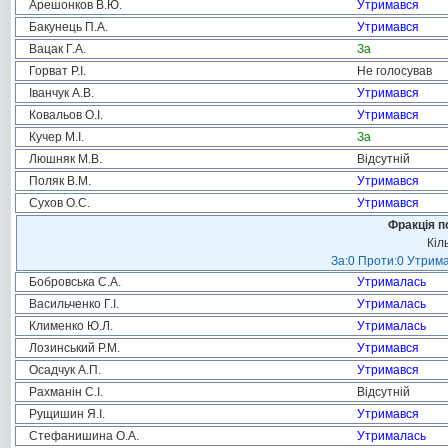
Арешонков В.Ю.
Утримався
Бакунець П.А.
Утримався
Вацак Г.А.
За
Горват Р.І.
Не голосував
Іванчук А.В.
Утримався
Ковальов О.І.
Утримався
Кучер М.І.
За
Люшняк М.В.
Відсутній
Поляк В.М.
Утримався
Сухов О.С.
Утримався
Фракція п
Кіл
За:0 Проти:0 Утрима
Бобровська С.А.
Утрималась
Васильченко Г.І.
Утрималась
Клименко Ю.Л.
Утрималась
Лозинський Р.М.
Утримався
Осадчук А.П.
Утримався
Рахманін С.І.
Відсутній
Рущишин Я.І.
Утримався
Стефанишина О.А.
Утрималась