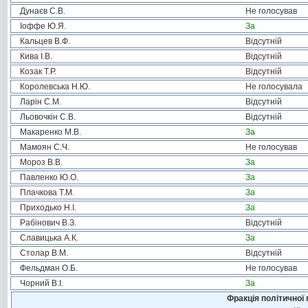
Дунаєв С.В.
Не голосував
Іоффе Ю.Я.
За
Кальцев В.Ф.
Відсутній
Кива І.В.
Відсутній
Козак Т.Р.
Відсутній
Королевська Н.Ю.
Не голосувала
Ларін С.М.
Відсутній
Льовочкін С.В.
Відсутній
Макаренко М.В.
За
Мамоян С.Ч.
Не голосував
Мороз В.В.
За
Павленко Ю.О.
За
Плачкова Т.М.
За
Приходько Н.І.
За
Рабінович В.З.
Відсутній
Славицька А.К.
За
Столар В.М.
Відсутній
Фельдман О.Б.
Не голосував
Чорний В.І.
За
Фракція політичної 