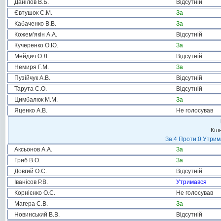
Данілов В.Б.
Відсутній
Євтушок С.М.
За
Кабаченко В.В.
За
Кожем’якін А.А.
Відсутній
Кучеренко О.Ю.
За
Мейдич О.Л.
Відсутній
Немиря Г.М.
За
Пузійчук А.В.
Відсутній
Тарута С.О.
Відсутній
Цимбалюк М.М.
За
Яценко А.В.
Не голосував
Кіл
За:4 Проти:0 Утрим
Аксьонов А.А.
За
Гриб В.О.
За
Довгий О.С.
Відсутній
Іванісов Р.В.
Утримався
Корнієнко О.С.
Не голосував
Магера С.В.
За
Новинський В.В.
Відсутній