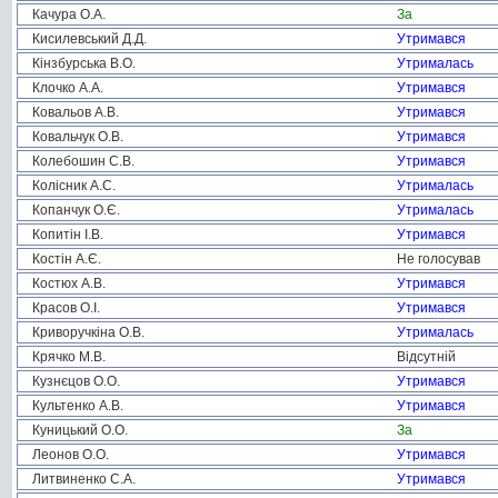
Качура О.А.
За
Кисилевський Д.Д.
Утримався
Кінзбурська В.О.
Утрималась
Клочко А.А.
Утримався
Ковальов А.В.
Утримався
Ковальчук О.В.
Утримався
Колебошин С.В.
Утримався
Колісник А.С.
Утрималась
Копанчук О.Є.
Утрималась
Копитін І.В.
Утримався
Костін А.Є.
Не голосував
Костюх А.В.
Утримався
Красов О.І.
Утримався
Криворучкіна О.В.
Утрималась
Крячко М.В.
Відсутній
Кузнєцов О.О.
Утримався
Культенко А.В.
Утримався
Куницький О.О.
За
Леонов О.О.
Утримався
Литвиненко С.А.
Утримався