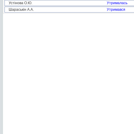
Устінова О.Ю.
Утрималась
Шараськін А.А.
Утримався