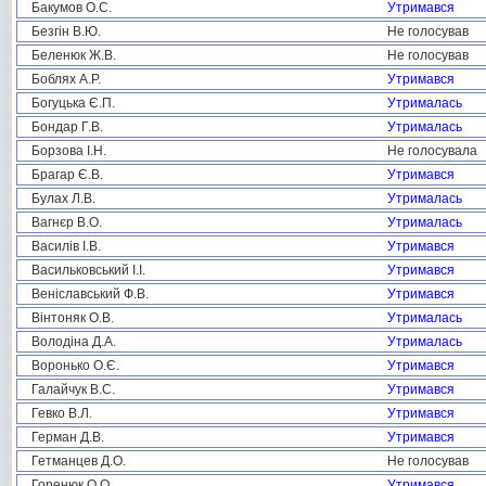
Бакумов О.С.
Утримався
Безгін В.Ю.
Не голосував
Беленюк Ж.В.
Не голосував
Боблях А.Р.
Утримався
Богуцька Є.П.
Утрималась
Бондар Г.В.
Утрималась
Борзова І.Н.
Не голосувала
Брагар Є.В.
Утримався
Булах Л.В.
Утрималась
Вагнєр В.О.
Утрималась
Василів І.В.
Утримався
Васильковський І.І.
Утримався
Веніславський Ф.В.
Утримався
Вінтоняк О.В.
Утрималась
Володіна Д.А.
Утрималась
Воронько О.Є.
Утримався
Галайчук В.С.
Утримався
Гевко В.Л.
Утримався
Герман Д.В.
Утримався
Гетманцев Д.О.
Не голосував
Горенюк О.О.
Утримався