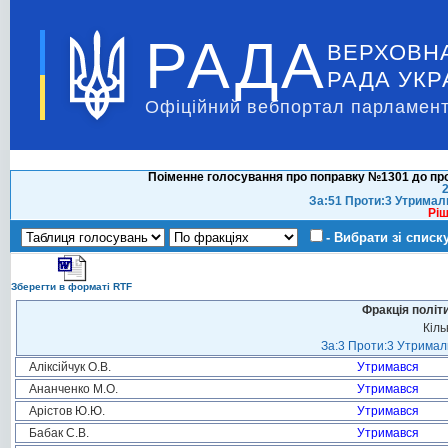
РАДА
ВЕРХОВН
РАДА УКР
Офіційний вебпортал парламент
Поіменне голосування про поправку №1301 до про
2
За:51 Проти:3 Утримал
Ріш
- Вибрати зі списк
Зберегти в форматі RTF
Фракція політ
Кіль
За:3 Проти:3 Утримали
Аліксійчук О.В.
Утримався
Ананченко М.О.
Утримався
Арістов Ю.Ю.
Утримався
Бабак С.В.
Утримався