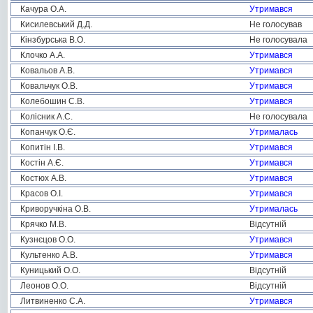
Качура О.А.
Утримався
Кисилевський Д.Д.
Не голосував
Кінзбурська В.О.
Не голосувала
Клочко А.А.
Утримався
Ковальов А.В.
Утримався
Ковальчук О.В.
Утримався
Колебошин С.В.
Утримався
Колісник А.С.
Не голосувала
Копанчук О.Є.
Утрималась
Копитін І.В.
Утримався
Костін А.Є.
Утримався
Костюх А.В.
Утримався
Красов О.І.
Утримався
Криворучкіна О.В.
Утрималась
Крячко М.В.
Відсутній
Кузнєцов О.О.
Утримався
Культенко А.В.
Утримався
Куницький О.О.
Відсутній
Леонов О.О.
Відсутній
Литвиненко С.А.
Утримався