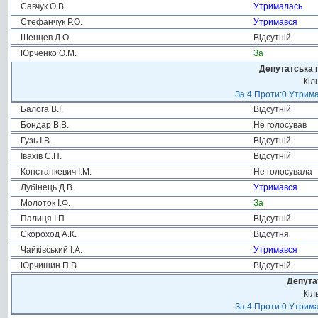
Савчук О.В.
Утрималась
Стефанчук Р.О.
Утримався
Шенцев Д.О.
Відсутній
Юрченко О.М.
За
Депутатська 
Кіл
За:4 Проти:0 Утрима
Балога В.І.
Відсутній
Бондар В.В.
Не голосував
Гузь І.В.
Відсутній
Івахів С.П.
Відсутній
Констанкевич І.М.
Не голосувала
Лубінець Д.В.
Утримався
Молоток І.Ф.
За
Палиця І.П.
Відсутній
Скороход А.К.
Відсутня
Чайківський І.А.
Утримався
Юрчишин П.В.
Відсутній
Депута
Кіл
За:4 Проти:0 Утрима