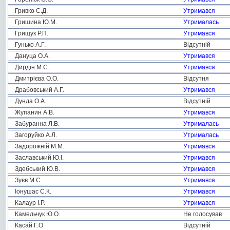
Гривко С.Д.
Утримався
Гришина Ю.М.
Утрималась
Грищук Р.П.
Утримався
Гунько А.Г.
Відсутній
Дануца О.А.
Утримався
Дирдін М.Є.
Утримався
Дмитрієва О.О.
Відсутня
Драбовський А.Г.
Утримався
Дунда О.А.
Відсутній
Жупанин А.В.
Утримався
Забуранна Л.В.
Утрималась
Загоруйко А.Л.
Утрималась
Задорожній М.М.
Утримався
Заславський Ю.І.
Утримався
Здебський Ю.В.
Утримався
Зуєв М.С.
Утримався
Іонушас С.К.
Утримався
Калаур І.Р.
Утримався
Камельчук Ю.О.
Не голосував
Касай Г.О.
Відсутній