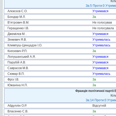
Кіл
За:5 Проти:0 Утрима
Алєксєєв С.О.
Утримався
Бондар М.Л.
За
В’ятрович В.М.
Не голосував
Геращенко І.В.
Не голосувала
Джемілєв М. .
Утримався
Зінкевич Я.В.
Утрималась
Климпуш-Цинцадзе І.О.
Утрималась
Князевич Р.П.
За
Лопушанський А.Я.
Утримався
Парубій А.В.
Утримався
Саврасов М.В.
Утримався
Сюмар В.П.
Утрималась
Фріз І.В.
За
Южаніна Н.П.
За
Фракція політичної партії
Кіл
За:14 Проти:0 Утрим
Абдуллін О.Р.
Відсутній
Власенко С.В.
За