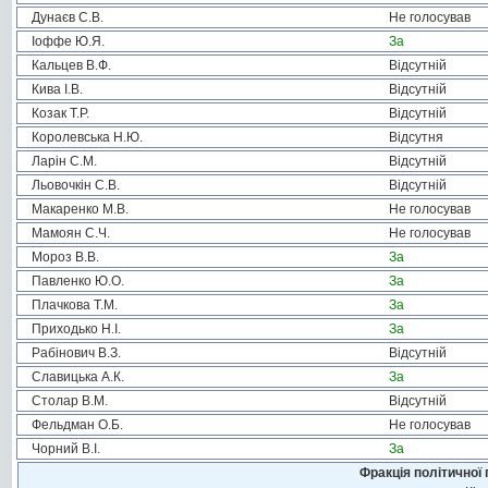
Дунаєв С.В.
Не голосував
Іоффе Ю.Я.
За
Кальцев В.Ф.
Відсутній
Кива І.В.
Відсутній
Козак Т.Р.
Відсутній
Королевська Н.Ю.
Відсутня
Ларін С.М.
Відсутній
Льовочкін С.В.
Відсутній
Макаренко М.В.
Не голосував
Мамоян С.Ч.
Не голосував
Мороз В.В.
За
Павленко Ю.О.
За
Плачкова Т.М.
За
Приходько Н.І.
За
Рабінович В.З.
Відсутній
Славицька А.К.
За
Столар В.М.
Відсутній
Фельдман О.Б.
Не голосував
Чорний В.І.
За
Фракція політичної 