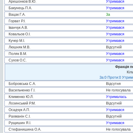
Арешонков В.Ю.
Утримався
Бакунець П.А.
Утримався
Вацак Г.А.
За
Горват Р.І.
Утримався
Іванчук А.В.
Утримався
Ковальов О.І.
Утримався
Кучер М.І.
Утримався
Люшняк М.В.
Відсутній
Поляк В.М.
Утримався
Сухов О.С.
Утримався
Фракція п
Кіл
За:0 Проти:0 Утрим
Бобровська С.А.
Відсутня
Васильченко Г.І.
Не голосувала
Клименко Ю.Л.
Утрималась
Лозинський Р.М.
Відсутній
Осадчук А.П.
Утримався
Рахманін С.І.
Відсутній
Рущишин Я.І.
Утримався
Стефанишина О.А.
Не голосувала