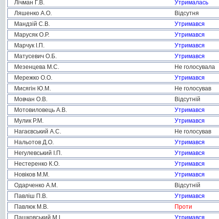
Лічман Г.В.
Утрималась
Ляшенко А.О.
Відсутня
Мандзій С.В.
Утримався
Марусяк О.Р.
Утримався
Марчук І.П.
Утримався
Матусевич О.Б.
Утримався
Мезенцева М.С.
Не голосувала
Мережко О.О.
Утримався
Мисягін Ю.М.
Не голосував
Мовчан О.В.
Відсутній
Мотовиловець А.В.
Утримався
Мулик Р.М.
Утримався
Нагаєвський А.С.
Не голосував
Нальотов Д.О.
Утримався
Негулевський І.П.
Утримався
Нестеренко К.О.
Утримався
Новіков М.М.
Утримався
Одарченко А.М.
Відсутній
Павліш П.В.
Утримався
Павлюк М.В.
Проти
Пашковський М.І.
Утримався