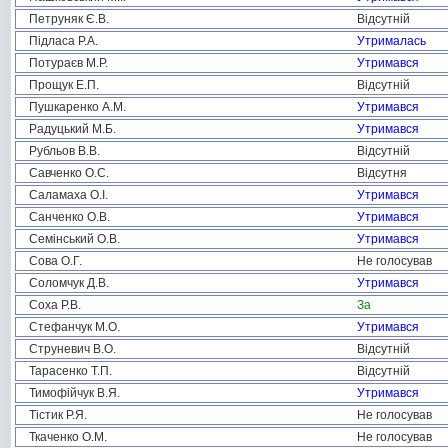
Петруняк Є.В.
Відсутній
Підласа Р.А.
Утрималась
Потураєв М.Р.
Утримався
Прощук Е.П.
Відсутній
Пушкаренко А.М.
Утримався
Радуцький М.Б.
Утримався
Рубльов В.В.
Відсутній
Савченко О.С.
Відсутня
Саламаха О.І.
Утримався
Санченко О.В.
Утримався
Семінський О.В.
Утримався
Сова О.Г.
Не голосував
Соломчук Д.В.
Утримався
Соха Р.В.
За
Стефанчук М.О.
Утримався
Струневич В.О.
Відсутній
Тарасенко Т.П.
Відсутній
Тимофійчук В.Я.
Утримався
Тістик Р.Я.
Не голосував
Ткаченко О.М.
Не голосував