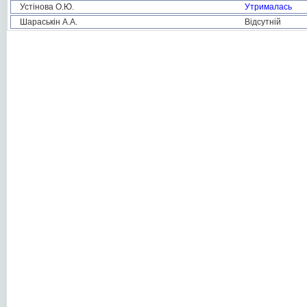
Устінова О.Ю.
Утрималась
Шараськін А.А.
Відсутній