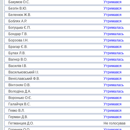
Бакумов О.С.
Утримався
Безгін В.Ю.
Утримався
Беленюк Ж.В.
Утримався
Боблях А.Р.
Утримався
Богуцька Є.П.
Утрималась
Бондар Г.В.
Утрималась
Борзова І.Н.
Утрималась
Брагар Є.В.
Утримався
Булах Л.В.
Утрималась
Вагнєр В.О.
Утрималась
Василів І.В.
Утримався
Васильковський І.І.
Утримався
Веніславський Ф.В.
Утримався
Вінтоняк О.В.
Утрималась
Володіна Д.А.
Утрималась
Воронько О.Є.
Утримався
Галайчук В.С.
Утримався
Гевко В.Л.
Утримався
Герман Д.В.
Утримався
Гетманцев Д.О.
Не голосував
Горенюк О.О.
Утримався