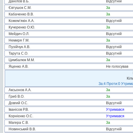
Данілов В.Б.
Відсутній
Євтушок С.М.
За
Кабаченко В.В.
За
Кожем’якін А.А.
Відсутній
Кучеренко О.Ю.
За
Мейдич О.Л.
Відсутній
Немиря Г.М.
За
Пузійчук А.В.
Відсутній
Тарута С.О.
Відсутній
Цимбалюк М.М.
За
Яценко А.В.
Не голосував
Кіл
За:4 Проти:0 Утрима
Аксьонов А.А.
За
Гриб В.О.
За
Довгий О.С.
Відсутній
Іванісов Р.В.
Утримався
Корнієнко О.С.
Утримався
Магера С.В.
За
Новинський В.В.
Відсутній