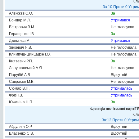
Кіл
За:10 Проти:0 Утрим
Алєксєєв С.О.
За
Бондар М.Л.
Утримався
В’ятрович В.М.
Не голосував
Геращенко І.В.
За
Джемілєв М. .
Утримався
Зінкевич Я.В.
Не голосувала
Климпуш-Цинцадзе І.О.
Не голосувала
Князевич Р.П.
За
Лопушанський А.Я.
Не голосував
Парубій А.В.
Відсутній
Саврасов М.В.
Не голосував
Сюмар В.П.
Утрималась
Фріз І.В.
Утрималась
Южаніна Н.П.
За
Фракція політичної партії
Кіл
За:12 Проти:0 Утрима
Абдуллін О.Р.
Відсутній
Власенко С.В.
Відсутній