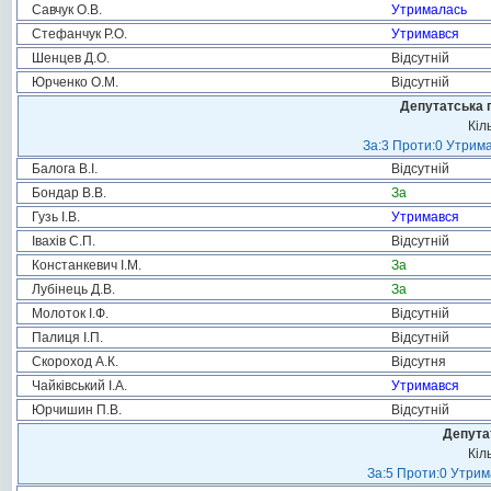
Савчук О.В.
Утрималась
Стефанчук Р.О.
Утримався
Шенцев Д.О.
Відсутній
Юрченко О.М.
Відсутній
Депутатська 
Кіл
За:3 Проти:0 Утрима
Балога В.І.
Відсутній
Бондар В.В.
За
Гузь І.В.
Утримався
Івахів С.П.
Відсутній
Констанкевич І.М.
За
Лубінець Д.В.
За
Молоток І.Ф.
Відсутній
Палиця І.П.
Відсутній
Скороход А.К.
Відсутня
Чайківський І.А.
Утримався
Юрчишин П.В.
Відсутній
Депута
Кіл
За:5 Проти:0 Утрим