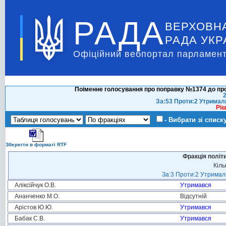
РАДА
ВЕРХОВН
РАДА УКР
Офіційний вебпортал парламент
Поіменне голосування про поправку №1374 до про
2
За:53 Проти:2 Утримал
Ріш
- Вибрати зі списк
Зберегти в форматі RTF
Фракція політ
Кіль
За:3 Проти:2 Утримали
Аліксійчук О.В.
Утримався
Ананченко М.О.
Відсутній
Арістов Ю.Ю.
Утримався
Бабак С.В.
Утримався