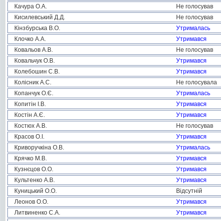
Качура О.А.
Не голосував
Кисилевський Д.Д.
Не голосував
Кінзбурська В.О.
Утрималась
Клочко А.А.
Утримався
Ковальов А.В.
Не голосував
Ковальчук О.В.
Утримався
Колебошин С.В.
Утримався
Колісник А.С.
Не голосувала
Копанчук О.Є.
Утрималась
Копитін І.В.
Утримався
Костін А.Є.
Утримався
Костюх А.В.
Не голосував
Красов О.І.
Утримався
Криворучкіна О.В.
Утрималась
Крячко М.В.
Утримався
Кузнєцов О.О.
Утримався
Культенко А.В.
Утримався
Куницький О.О.
Відсутній
Леонов О.О.
Утримався
Литвиненко С.А.
Утримався