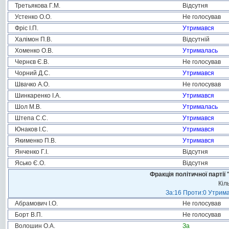
Третьякова Г.М.
Відсутня
Устенко О.О.
Не голосував
Фріс І.П.
Утримався
Халімон П.В.
Відсутній
Хоменко О.В.
Утрималась
Чернєв Є.В.
Не голосував
Чорний Д.С.
Утримався
Швачко А.О.
Не голосував
Шинкаренко І.А.
Утримався
Шол М.В.
Утрималась
Штепа С.С.
Утримався
Юнаков І.С.
Утримався
Якименко П.В.
Утримався
Янченко Г.І.
Відсутня
Ясько Є.О.
Відсутня
Фракція політичної пар
Кіл
За:16 Проти:0 Утрима
Абрамович І.О.
Не голосував
Борт В.П.
Не голосував
Волошин О.А.
За