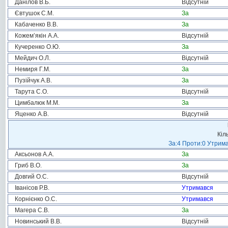
Данілов В.Б.
Відсутній
Євтушок С.М.
За
Кабаченко В.В.
За
Кожем’якін А.А.
Відсутній
Кучеренко О.Ю.
За
Мейдич О.Л.
Відсутній
Немиря Г.М.
За
Пузійчук А.В.
За
Тарута С.О.
Відсутній
Цимбалюк М.М.
За
Яценко А.В.
Відсутній
Кіл
За:4 Проти:0 Утрима
Аксьонов А.А.
За
Гриб В.О.
За
Довгий О.С.
Відсутній
Іванісов Р.В.
Утримався
Корнієнко О.С.
Утримався
Магера С.В.
За
Новинський В.В.
Відсутній