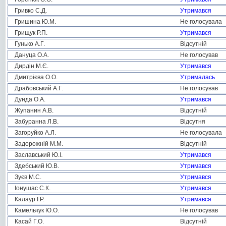
Гривко С.Д.
Утримався
Гришина Ю.М.
Не голосувала
Грищук Р.П.
Утримався
Гунько А.Г.
Відсутній
Дануца О.А.
Не голосував
Дирдін М.Є.
Утримався
Дмитрієва О.О.
Утрималась
Драбовський А.Г.
Не голосував
Дунда О.А.
Утримався
Жупанин А.В.
Відсутній
Забуранна Л.В.
Відсутня
Загоруйко А.Л.
Не голосувала
Задорожній М.М.
Відсутній
Заславський Ю.І.
Утримався
Здебський Ю.В.
Утримався
Зуєв М.С.
Утримався
Іонушас С.К.
Утримався
Калаур І.Р.
Утримався
Камельчук Ю.О.
Не голосував
Касай Г.О.
Відсутній