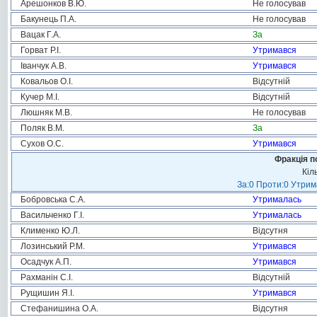
Арешонков В.Ю.
Не голосував
Бакунець П.А.
Не голосував
Вацак Г.А.
За
Горват Р.І.
Утримався
Іванчук А.В.
Утримався
Ковальов О.І.
Відсутній
Кучер М.І.
Відсутній
Люшняк М.В.
Не голосував
Поляк В.М.
За
Сухов О.С.
Утримався
Фракція п
Кіл
За:0 Проти:0 Утрим
Бобровська С.А.
Утрималась
Васильченко Г.І.
Утрималась
Клименко Ю.Л.
Відсутня
Лозинський Р.М.
Утримався
Осадчук А.П.
Утримався
Рахманін С.І.
Відсутній
Рущишин Я.І.
Утримався
Стефанишина О.А.
Відсутня