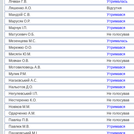
Лічман Г.В.
Утрималась
Ляшенко А.О.
Відсутня
Мандзій С.В.
Утримався
Марусяк О.Р.
Утримався
Марчук І.П.
Утримався
Матусевич О.Б.
Не голосував
Мезенцева М.С.
Утрималась
Мережко О.О.
Утримався
Мисягін Ю.М.
Утримався
Мовчан О.В.
Не голосував
Мотовиловець А.В.
Утримався
Мулик Р.М.
Утримався
Нагаєвський А.С.
Утримався
Нальотов Д.О.
Утримався
Негулевський І.П.
Не голосував
Нестеренко К.О.
Не голосував
Новіков М.М.
Утримався
Одарченко А.М.
Не голосував
Павліш П.В.
Не голосував
Павлюк М.В.
Утримався
Пашковський М.І.
Утримався