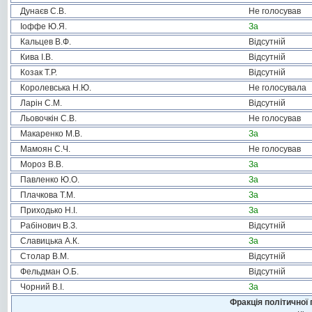
Дунаєв С.В.
Не голосував
Іоффе Ю.Я.
За
Кальцев В.Ф.
Відсутній
Кива І.В.
Відсутній
Козак Т.Р.
Відсутній
Королевська Н.Ю.
Не голосувала
Ларін С.М.
Відсутній
Льовочкін С.В.
Не голосував
Макаренко М.В.
За
Мамоян С.Ч.
Не голосував
Мороз В.В.
За
Павленко Ю.О.
За
Плачкова Т.М.
За
Приходько Н.І.
За
Рабінович В.З.
Відсутній
Славицька А.К.
За
Столар В.М.
Відсутній
Фельдман О.Б.
Відсутній
Чорний В.І.
За
Фракція політичної 