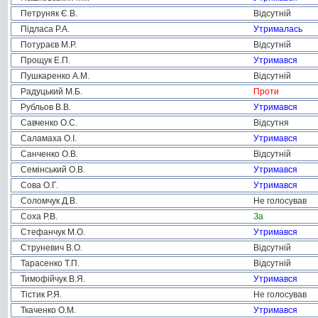
Петруняк Є.В.
Відсутній
Підласа Р.А.
Утрималась
Потураєв М.Р.
Відсутній
Прощук Е.П.
Утримався
Пушкаренко А.М.
Відсутній
Радуцький М.Б.
Проти
Рубльов В.В.
Утримався
Савченко О.С.
Відсутня
Саламаха О.І.
Утримався
Санченко О.В.
Відсутній
Семінський О.В.
Утримався
Сова О.Г.
Утримався
Соломчук Д.В.
Не голосував
Соха Р.В.
За
Стефанчук М.О.
Утримався
Струневич В.О.
Відсутній
Тарасенко Т.П.
Відсутній
Тимофійчук В.Я.
Утримався
Тістик Р.Я.
Не голосував
Ткаченко О.М.
Утримався