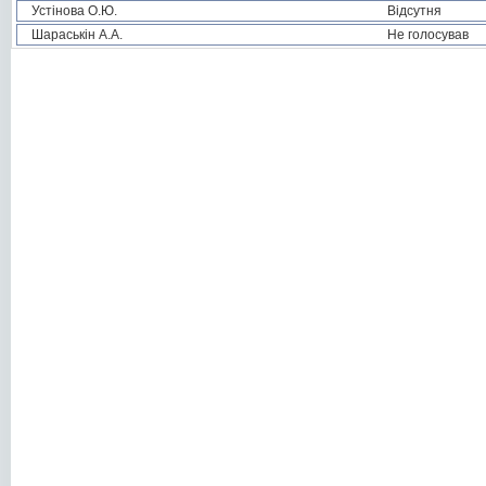
Устінова О.Ю.
Відсутня
Шараськін А.А.
Не голосував