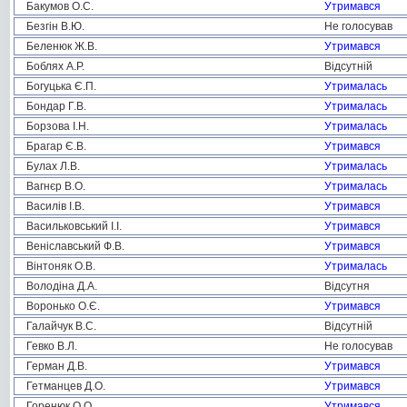
Бакумов О.С.
Утримався
Безгін В.Ю.
Не голосував
Беленюк Ж.В.
Утримався
Боблях А.Р.
Відсутній
Богуцька Є.П.
Утрималась
Бондар Г.В.
Утрималась
Борзова І.Н.
Утрималась
Брагар Є.В.
Утримався
Булах Л.В.
Утрималась
Вагнєр В.О.
Утрималась
Василів І.В.
Утримався
Васильковський І.І.
Утримався
Веніславський Ф.В.
Утримався
Вінтоняк О.В.
Утрималась
Володіна Д.А.
Відсутня
Воронько О.Є.
Утримався
Галайчук В.С.
Відсутній
Гевко В.Л.
Не голосував
Герман Д.В.
Утримався
Гетманцев Д.О.
Утримався
Горенюк О.О.
Утримався