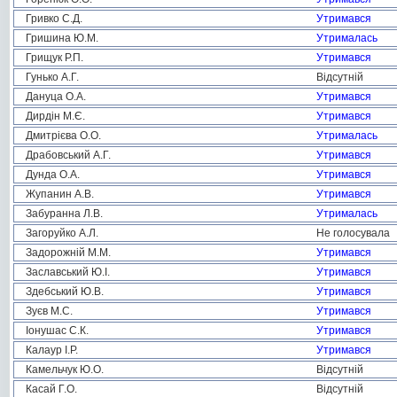
Гривко С.Д.
Утримався
Гришина Ю.М.
Утрималась
Грищук Р.П.
Утримався
Гунько А.Г.
Відсутній
Дануца О.А.
Утримався
Дирдін М.Є.
Утримався
Дмитрієва О.О.
Утрималась
Драбовський А.Г.
Утримався
Дунда О.А.
Утримався
Жупанин А.В.
Утримався
Забуранна Л.В.
Утрималась
Загоруйко А.Л.
Не голосувала
Задорожній М.М.
Утримався
Заславський Ю.І.
Утримався
Здебський Ю.В.
Утримався
Зуєв М.С.
Утримався
Іонушас С.К.
Утримався
Калаур І.Р.
Утримався
Камельчук Ю.О.
Відсутній
Касай Г.О.
Відсутній