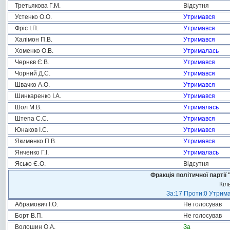
Третьякова Г.М.
Відсутня
Устенко О.О.
Утримався
Фріс І.П.
Утримався
Халімон П.В.
Утримався
Хоменко О.В.
Утрималась
Чернєв Є.В.
Утримався
Чорний Д.С.
Утримався
Швачко А.О.
Утримався
Шинкаренко І.А.
Утримався
Шол М.В.
Утрималась
Штепа С.С.
Утримався
Юнаков І.С.
Утримався
Якименко П.В.
Утримався
Янченко Г.І.
Утрималась
Ясько Є.О.
Відсутня
Фракція політичної пар
Кіл
За:17 Проти:0 Утрима
Абрамович І.О.
Не голосував
Борт В.П.
Не голосував
Волошин О.А.
За