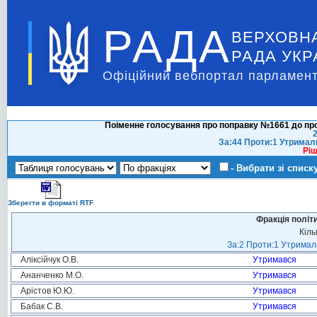
РАДА
ВЕРХОВН
РАДА УКР
Офіційний вебпортал парламент
Поіменне голосування про поправку №1661 до про
2
За:44 Проти:1 Утримал
Ріш
- Вибрати зі списк
Зберегти в форматі RTF
Фракція політ
Кіль
За:2 Проти:1 Утримали
Аліксійчук О.В.
Утримався
Ананченко М.О.
Утримався
Арістов Ю.Ю.
Утримався
Бабак С.В.
Утримався