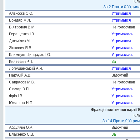
Кіл
За:2 Проти:0 Утрима
Алєксєєв С.О.
Утримався
Бондар М.Л.
Утримався
В’ятрович В.М.
Не голосував
Геращенко І.В.
Утрималась
Джемілєв М. .
Утримався
Зінкевич Я.В.
Утрималась
Климпуш-Цинцадзе І.О.
Утрималась
Князевич Р.П.
За
Лопушанський А.Я.
Утримався
Парубій А.В.
Відсутній
Саврасов М.В.
Не голосував
Сюмар В.П.
Утрималась
Фріз І.В.
Утрималась
Южаніна Н.П.
Утрималась
Фракція політичної партії
Кіл
За:14 Проти:0 Утрима
Абдуллін О.Р.
Відсутній
Власенко С.В.
За