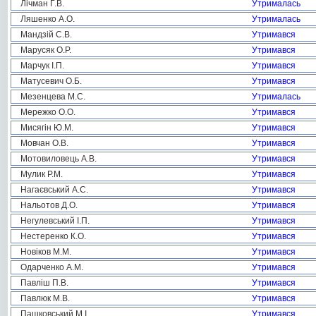
Лічман Г.В.
Утрималась
Ляшенко А.О.
Утрималась
Мандзій С.В.
Утримався
Марусяк О.Р.
Утримався
Марчук І.П.
Утримався
Матусевич О.Б.
Утримався
Мезенцева М.С.
Утрималась
Мережко О.О.
Утримався
Мисягін Ю.М.
Утримався
Мовчан О.В.
Утримався
Мотовиловець А.В.
Утримався
Мулик Р.М.
Утримався
Нагаєвський А.С.
Утримався
Нальотов Д.О.
Утримався
Негулевський І.П.
Утримався
Нестеренко К.О.
Утримався
Новіков М.М.
Утримався
Одарченко А.М.
Утримався
Павліш П.В.
Утримався
Павлюк М.В.
Утримався
Пашковський М.І.
Утримався