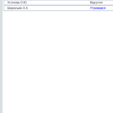
Устінова О.Ю.
Відсутня
Шараськін А.А.
Утримався