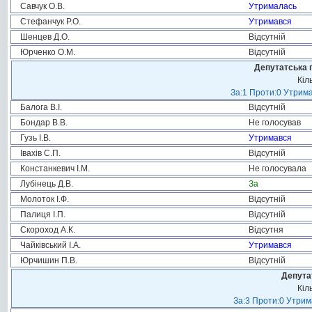
Савчук О.В.
Утрималась
Стефанчук Р.О.
Утримався
Шенцев Д.О.
Відсутній
Юрченко О.М.
Відсутній
Депутатська 
Кіл
За:1 Проти:0 Утрима
Балога В.І.
Відсутній
Бондар В.В.
Не голосував
Гузь І.В.
Утримався
Івахів С.П.
Відсутній
Констанкевич І.М.
Не голосувала
Лубінець Д.В.
За
Молоток І.Ф.
Відсутній
Палиця І.П.
Відсутній
Скороход А.К.
Відсутня
Чайківський І.А.
Утримався
Юрчишин П.В.
Відсутній
Депута
Кіл
За:3 Проти:0 Утрим