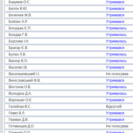
Бакумов О.С.
Утримався
Безгін В.Ю.
Утримався
Беленюк Ж.В.
Утримався
Боблях А.Р.
Утримався
Богуцька Є.П.
Утрималась
Бондар Г.В.
Утрималась
Борзова І.Н.
Утрималась
Брагар Є.В.
Утримався
Булах Л.В.
Утрималась
Вагнєр В.О.
Утрималась
Василів І.В.
Утримався
Васильковський І.І.
Не голосував
Веніславський Ф.В.
Утримався
Вінтоняк О.В.
Утрималась
Володіна Д.А.
Утрималась
Воронько О.Є.
Утримався
Галайчук В.С.
Відсутній
Гевко В.Л.
Утримався
Герман Д.В.
Утримався
Гетманцев Д.О.
Не голосував
Горенюк О.О.
Утримався