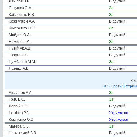
Данілов В.Б.
Відсутній
Євтушок С.М.
За
Кабаченко В.В.
За
Кожем’якін А.А.
Відсутній
Кучеренко О.Ю.
За
Мейдич О.Л.
Відсутній
Немиря Г.М.
За
Пузійчук А.В.
Відсутній
Тарута С.О.
Відсутній
Цимбалюк М.М.
За
Яценко А.В.
Відсутній
Кіл
За:5 Проти:0 Утрим
Аксьонов А.А.
За
Гриб В.О.
За
Довгий О.С.
Відсутній
Іванісов Р.В.
Утримався
Корнієнко О.С.
Утримався
Магера С.В.
За
Новинський В.В.
Відсутній