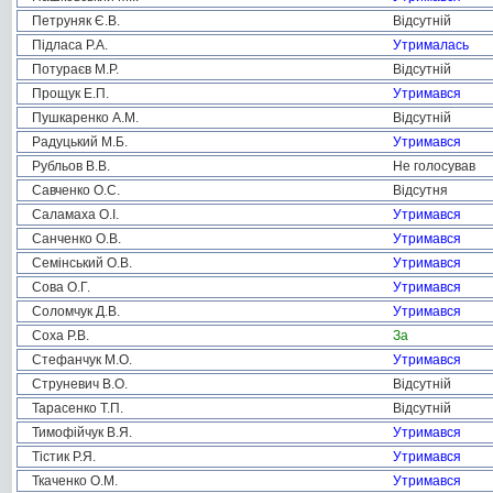
Петруняк Є.В.
Відсутній
Підласа Р.А.
Утрималась
Потураєв М.Р.
Відсутній
Прощук Е.П.
Утримався
Пушкаренко А.М.
Відсутній
Радуцький М.Б.
Утримався
Рубльов В.В.
Не голосував
Савченко О.С.
Відсутня
Саламаха О.І.
Утримався
Санченко О.В.
Утримався
Семінський О.В.
Утримався
Сова О.Г.
Утримався
Соломчук Д.В.
Утримався
Соха Р.В.
За
Стефанчук М.О.
Утримався
Струневич В.О.
Відсутній
Тарасенко Т.П.
Відсутній
Тимофійчук В.Я.
Утримався
Тістик Р.Я.
Утримався
Ткаченко О.М.
Утримався