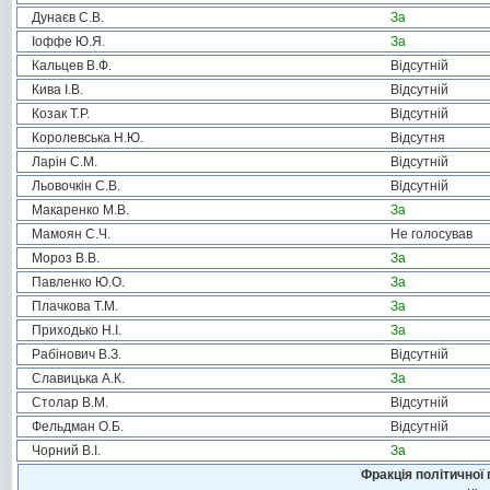
Дунаєв С.В.
За
Іоффе Ю.Я.
За
Кальцев В.Ф.
Відсутній
Кива І.В.
Відсутній
Козак Т.Р.
Відсутній
Королевська Н.Ю.
Відсутня
Ларін С.М.
Відсутній
Льовочкін С.В.
Відсутній
Макаренко М.В.
За
Мамоян С.Ч.
Не голосував
Мороз В.В.
За
Павленко Ю.О.
За
Плачкова Т.М.
За
Приходько Н.І.
За
Рабінович В.З.
Відсутній
Славицька А.К.
За
Столар В.М.
Відсутній
Фельдман О.Б.
Відсутній
Чорний В.І.
За
Фракція політичної 