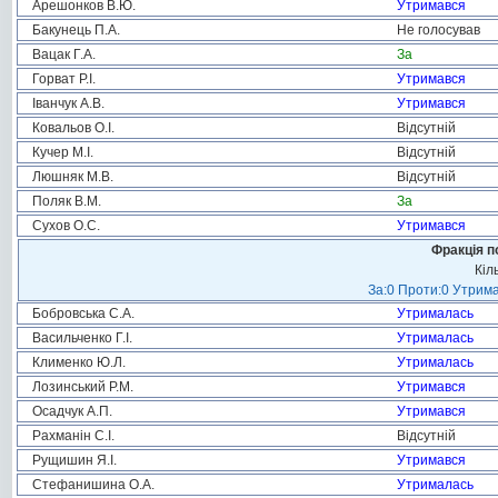
Арешонков В.Ю.
Утримався
Бакунець П.А.
Не голосував
Вацак Г.А.
За
Горват Р.І.
Утримався
Іванчук А.В.
Утримався
Ковальов О.І.
Відсутній
Кучер М.І.
Відсутній
Люшняк М.В.
Відсутній
Поляк В.М.
За
Сухов О.С.
Утримався
Фракція п
Кіл
За:0 Проти:0 Утрима
Бобровська С.А.
Утрималась
Васильченко Г.І.
Утрималась
Клименко Ю.Л.
Утрималась
Лозинський Р.М.
Утримався
Осадчук А.П.
Утримався
Рахманін С.І.
Відсутній
Рущишин Я.І.
Утримався
Стефанишина О.А.
Утрималась