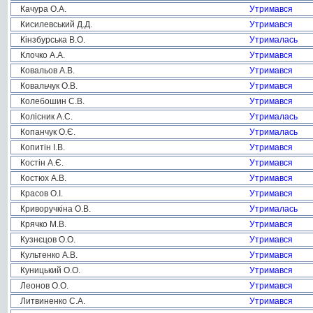
Качура О.А.
Утримався
Кисилевський Д.Д.
Утримався
Кінзбурська В.О.
Утрималась
Клочко А.А.
Утримався
Ковальов А.В.
Утримався
Ковальчук О.В.
Утримався
Колебошин С.В.
Утримався
Колісник А.С.
Утрималась
Копанчук О.Є.
Утрималась
Копитін І.В.
Утримався
Костін А.Є.
Утримався
Костюх А.В.
Утримався
Красов О.І.
Утримався
Криворучкіна О.В.
Утрималась
Крячко М.В.
Утримався
Кузнєцов О.О.
Утримався
Культенко А.В.
Утримався
Куницький О.О.
Утримався
Леонов О.О.
Утримався
Литвиненко С.А.
Утримався