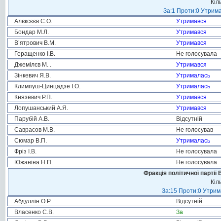
Кіл
За:1 Проти:0 Утрима
Алєксєєв С.О.
Утримався
Бондар М.Л.
Утримався
В’ятрович В.М.
Утримався
Геращенко І.В.
Не голосувала
Джемілєв М. .
Утримався
Зінкевич Я.В.
Утрималась
Климпуш-Цинцадзе І.О.
Утрималась
Князевич Р.П.
Утримався
Лопушанський А.Я.
Утримався
Парубій А.В.
Відсутній
Саврасов М.В.
Не голосував
Сюмар В.П.
Утрималась
Фріз І.В.
Не голосувала
Южаніна Н.П.
Не голосувала
Фракція політичної партії
Кіл
За:15 Проти:0 Утрима
Абдуллін О.Р.
Відсутній
Власенко С.В.
За