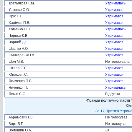
Третьякова Г.М.
Утрималась
Устенко О.О.
Утримався
Фріс І.П.
Утримався
Халімон П.В.
Утримався
Хоменко О.В.
Утрималась
Чернєв Є.В.
Утримався
Чорний Д.С.
Утримався
Швачко А.О.
Утримався
Шинкаренко І.А.
Утримався
Шол М.В.
Не голосувала
Штепа С.С.
Утримався
Юнаков І.С.
Утримався
Якименко П.В.
Утримався
Янченко Г.І.
Утрималась
Ясько Є.О.
Відсутня
Фракція політичної пар
Кіл
За:17 Проти:0 Утрима
Абрамович І.О.
Не голосував
Борт В.П.
Не голосував
Волошин О.А.
За