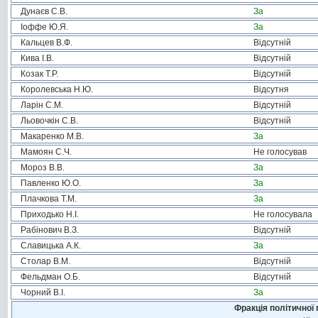
Дунаєв С.В.
За
Іоффе Ю.Я.
За
Кальцев В.Ф.
Відсутній
Кива І.В.
Відсутній
Козак Т.Р.
Відсутній
Королевська Н.Ю.
Відсутня
Ларін С.М.
Відсутній
Льовочкін С.В.
Відсутній
Макаренко М.В.
За
Мамоян С.Ч.
Не голосував
Мороз В.В.
За
Павленко Ю.О.
За
Плачкова Т.М.
За
Приходько Н.І.
Не голосувала
Рабінович В.З.
Відсутній
Славицька А.К.
За
Столар В.М.
Відсутній
Фельдман О.Б.
Відсутній
Чорний В.І.
За
Фракція політичної 