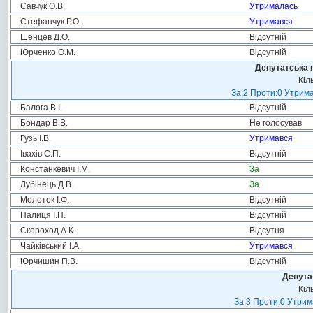
Савчук О.В.
Утрималась
Стефанчук Р.О.
Утримався
Шенцев Д.О.
Відсутній
Юрченко О.М.
Відсутній
Депутатська 
Кіл
За:2 Проти:0 Утрима
Балога В.І.
Відсутній
Бондар В.В.
Не голосував
Гузь І.В.
Утримався
Івахів С.П.
Відсутній
Констанкевич І.М.
За
Лубінець Д.В.
За
Молоток І.Ф.
Відсутній
Палиця І.П.
Відсутній
Скороход А.К.
Відсутня
Чайківський І.А.
Утримався
Юрчишин П.В.
Відсутній
Депута
Кіл
За:3 Проти:0 Утрим