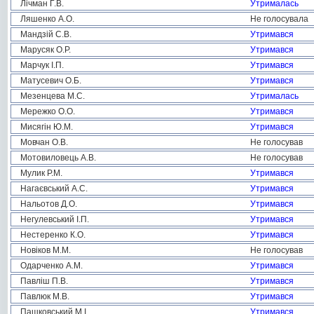
Лічман Г.В.
Утрималась
Ляшенко А.О.
Не голосувала
Мандзій С.В.
Утримався
Марусяк О.Р.
Утримався
Марчук І.П.
Утримався
Матусевич О.Б.
Утримався
Мезенцева М.С.
Утрималась
Мережко О.О.
Утримався
Мисягін Ю.М.
Утримався
Мовчан О.В.
Не голосував
Мотовиловець А.В.
Не голосував
Мулик Р.М.
Утримався
Нагаєвський А.С.
Утримався
Нальотов Д.О.
Утримався
Негулевський І.П.
Утримався
Нестеренко К.О.
Утримався
Новіков М.М.
Не голосував
Одарченко А.М.
Утримався
Павліш П.В.
Утримався
Павлюк М.В.
Утримався
Пашковський М.І.
Утримався