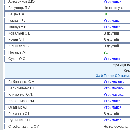
Арешонков В.Ю.
Утримався
Бакунець П.А.
Не голосував
Вацак Г.А.
За
Горват Р.І.
Утримався
Іванчук А.В.
Утримався
Ковальов О.І.
Відсутній
Кучер М.І.
Відсутній
Люшняк М.В.
Відсутній
Поляк В.М.
За
Сухов О.С.
Утримався
Фракція п
Кіл
За:0 Проти:0 Утрима
Бобровська С.А.
Утрималась
Васильченко Г.І.
Утрималась
Клименко Ю.Л.
Утрималась
Лозинський Р.М.
Утримався
Осадчук А.П.
Утримався
Рахманін С.І.
Відсутній
Рущишин Я.І.
Утримався
Стефанишина О.А.
Не голосувала