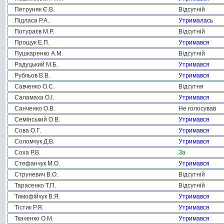
Петруняк Є.В.
Відсутній
Підласа Р.А.
Утрималась
Потураєв М.Р.
Відсутній
Прощук Е.П.
Утримався
Пушкаренко А.М.
Відсутній
Радуцький М.Б.
Утримався
Рубльов В.В.
Утримався
Савченко О.С.
Відсутня
Саламаха О.І.
Утримався
Санченко О.В.
Не голосував
Семінський О.В.
Утримався
Сова О.Г.
Утримався
Соломчук Д.В.
Утримався
Соха Р.В.
За
Стефанчук М.О.
Утримався
Струневич В.О.
Відсутній
Тарасенко Т.П.
Відсутній
Тимофійчук В.Я.
Утримався
Тістик Р.Я.
Утримався
Ткаченко О.М.
Утримався