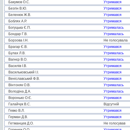
Бакумов О.С.
Утримався
Безгін В.Ю.
Утримався
Беленюк Ж.В.
Утримався
Боблях А.Р.
Утримався
Богуцька Є.П.
Утрималась
Бондар Г.В.
Утрималась
Борзова І.Н.
Не голосувала
Брагар Є.В.
Утримався
Булах Л.В.
Утрималась
Вагнєр В.О.
Утрималась
Василів І.В.
Утримався
Васильковський І.І.
Утримався
Веніславський Ф.В.
Утримався
Вінтоняк О.В.
Утрималась
Володіна Д.А.
Утрималась
Воронько О.Є.
Утримався
Галайчук В.С.
Відсутній
Гевко В.Л.
Утримався
Герман Д.В.
Утримався
Гетманцев Д.О.
Не голосував
Горенюк О.О.
Утримався