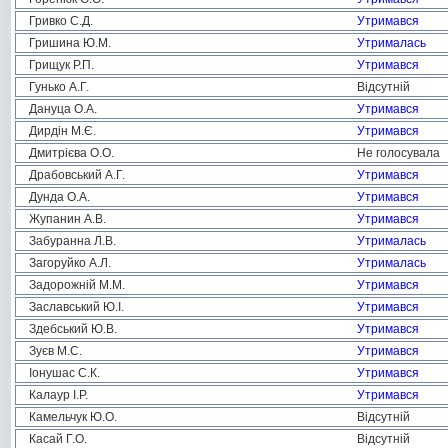
Гривко С.Д.
Утримався
Гришина Ю.М.
Утрималась
Грищук Р.П.
Утримався
Гунько А.Г.
Відсутній
Дануца О.А.
Утримався
Дирдін М.Є.
Утримався
Дмитрієва О.О.
Не голосувала
Драбовський А.Г.
Утримався
Дунда О.А.
Утримався
Жупанин А.В.
Утримався
Забуранна Л.В.
Утрималась
Загоруйко А.Л.
Утрималась
Задорожній М.М.
Утримався
Заславський Ю.І.
Утримався
Здебський Ю.В.
Утримався
Зуєв М.С.
Утримався
Іонушас С.К.
Утримався
Калаур І.Р.
Утримався
Камельчук Ю.О.
Відсутній
Касай Г.О.
Відсутній