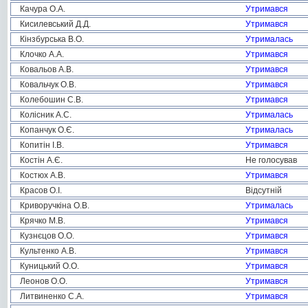
Качура О.А.
Утримався
Кисилевський Д.Д.
Утримався
Кінзбурська В.О.
Утрималась
Клочко А.А.
Утримався
Ковальов А.В.
Утримався
Ковальчук О.В.
Утримався
Колебошин С.В.
Утримався
Колісник А.С.
Утрималась
Копанчук О.Є.
Утрималась
Копитін І.В.
Утримався
Костін А.Є.
Не голосував
Костюх А.В.
Утримався
Красов О.І.
Відсутній
Криворучкіна О.В.
Утрималась
Крячко М.В.
Утримався
Кузнєцов О.О.
Утримався
Культенко А.В.
Утримався
Куницький О.О.
Утримався
Леонов О.О.
Утримався
Литвиненко С.А.
Утримався