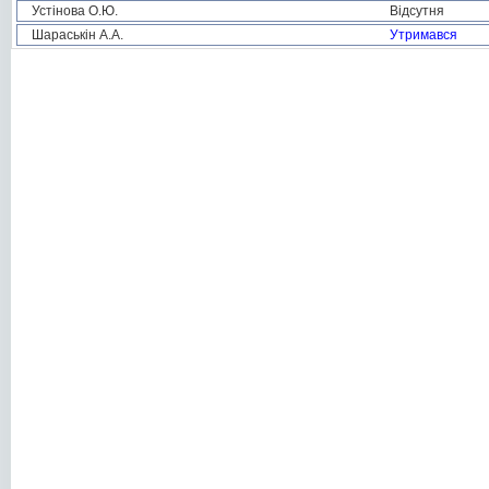
Устінова О.Ю.
Відсутня
Шараськін А.А.
Утримався