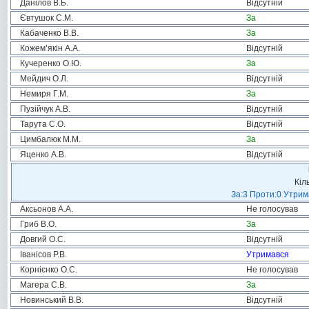
Данілов В.Б.
Відсутній
Євтушок С.М.
За
Кабаченко В.В.
За
Кожем’якін А.А.
Відсутній
Кучеренко О.Ю.
За
Мейдич О.Л.
Відсутній
Немиря Г.М.
За
Пузійчук А.В.
Відсутній
Тарута С.О.
Відсутній
Цимбалюк М.М.
За
Яценко А.В.
Відсутній
Кіл
За:3 Проти:0 Утрим
Аксьонов А.А.
Не голосував
Гриб В.О.
За
Довгий О.С.
Відсутній
Іванісов Р.В.
Утримався
Корнієнко О.С.
Не голосував
Магера С.В.
За
Новинський В.В.
Відсутній