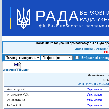
РАДА
ВЕРХОВН
РАДА УКР
Офіційний вебпортал парламент
Поіменне голосування про поправку №1733 до про
2
За:44 Проти:0 Утримал
Ріш
- Вибрати зі списк
Зберегти в форматі RTF
Фракція політ
Кіль
За:3 Проти:0 Утримали
Аліксійчук О.В.
Утримався
Ананченко М.О.
Утримався
Арістов Ю.Ю.
Утримався
Бабак С.В.
Утримався