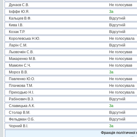
Дунаєв С.В.
Не голосував
Іоффе Ю.Я.
За
Кальцев В.Ф.
Відсутній
Кива І.В.
Відсутній
Козак Т.Р.
Відсутній
Королевська Н.Ю.
Не голосувала
Ларін С.М.
Відсутній
Льовочкін С.В.
Не голосував
Макаренко М.В.
Не голосував
Мамоян С.Ч.
Не голосував
Мороз В.В.
За
Павленко Ю.О.
Не голосував
Плачкова Т.М.
Не голосувала
Приходько Н.І.
Не голосувала
Рабінович В.З.
Відсутній
Славицька А.К.
За
Столар В.М.
Відсутній
Фельдман О.Б.
Відсутній
Чорний В.І.
За
Фракція політичної 