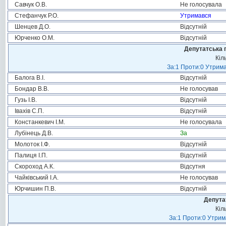
Савчук О.В.
Не голосувала
Стефанчук Р.О.
Утримався
Шенцев Д.О.
Відсутній
Юрченко О.М.
Відсутній
Депутатська 
Кіл
За:1 Проти:0 Утрима
Балога В.І.
Відсутній
Бондар В.В.
Не голосував
Гузь І.В.
Відсутній
Івахів С.П.
Відсутній
Констанкевич І.М.
Не голосувала
Лубінець Д.В.
За
Молоток І.Ф.
Відсутній
Палиця І.П.
Відсутній
Скороход А.К.
Відсутня
Чайківський І.А.
Не голосував
Юрчишин П.В.
Відсутній
Депута
Кіл
За:1 Проти:0 Утрим