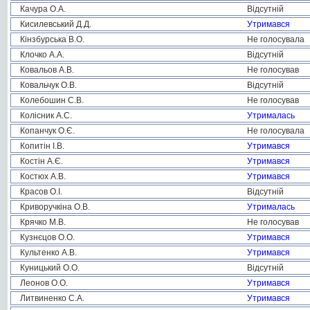
Качура О.А.
Відсутній
Кисилевський Д.Д.
Утримався
Кінзбурська В.О.
Не голосувала
Клочко А.А.
Відсутній
Ковальов А.В.
Не голосував
Ковальчук О.В.
Відсутній
Колебошин С.В.
Не голосував
Колісник А.С.
Утрималась
Копанчук О.Є.
Не голосувала
Копитін І.В.
Утримався
Костін А.Є.
Утримався
Костюх А.В.
Утримався
Красов О.І.
Відсутній
Криворучкіна О.В.
Утрималась
Крячко М.В.
Не голосував
Кузнєцов О.О.
Утримався
Культенко А.В.
Утримався
Куницький О.О.
Відсутній
Леонов О.О.
Утримався
Литвиненко С.А.
Утримався