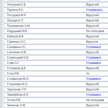
Петруняк Є.В.
Відсутній
Підласа Р.А.
Утрималась
Потураєв М.Р.
Відсутній
Прощук Е.П.
Відсутній
Пушкаренко А.М.
Відсутній
Радуцький М.Б.
Не голосував
Рубльов В.В.
Відсутній
Савченко О.С.
Відсутня
Саламаха О.І.
Утримався
Санченко О.В.
Відсутній
Семінський О.В.
Утримався
Сова О.Г.
Утримався
Соломчук Д.В.
Відсутній
Соха Р.В.
За
Стефанчук М.О.
Утримався
Струневич В.О.
Відсутній
Тарасенко Т.П.
Відсутній
Тимофійчук В.Я.
Утримався
Тістик Р.Я.
Не голосував
Ткаченко О.М.
Відсутній