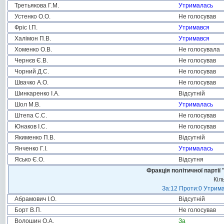
Третьякова Г.М.
Утрималась
Устенко О.О.
Не голосував
Фріс І.П.
Утримався
Халімон П.В.
Утримався
Хоменко О.В.
Не голосувала
Чернєв Є.В.
Не голосував
Чорний Д.С.
Не голосував
Швачко А.О.
Не голосував
Шинкаренко І.А.
Відсутній
Шол М.В.
Утрималась
Штепа С.С.
Не голосував
Юнаков І.С.
Не голосував
Якименко П.В.
Відсутній
Янченко Г.І.
Утрималась
Ясько Є.О.
Відсутня
Фракція політичної пар
Кіл
За:12 Проти:0 Утрима
Абрамович І.О.
Відсутній
Борт В.П.
Не голосував
Волошин О.А.
За