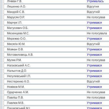
Лічман Г.В.
Утрималась
Ляшенко А.О.
Відсутня
Мандзій С.В.
Відсутній
Марусяк О.Р.
Не голосував
Марчук І.П.
Утримався
Матусевич О.Б.
Утримався
Мезенцева М.С.
Не голосувала
Мережко О.О.
Утримався
Мисягін Ю.М.
Відсутній
Мовчан О.В.
Утримався
Мотовиловець А.В.
Утримався
Мулик Р.М.
Не голосував
Нагаєвський А.С.
Утримався
Нальотов Д.О.
Утримався
Негулевський І.П.
Утримався
Нестеренко К.О.
Відсутній
Новіков М.М.
Утримався
Одарченко А.М.
Не голосував
Павліш П.В.
Не голосував
Павлюк М.В.
Утримався
Пашковський М.І.
Утримався