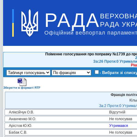
РАДА
ВЕРХОВН
РАДА УКР
Офіційний вебпортал парламент
Поіменне голосування про поправку №1739 до про
2
За:26 Проти:0 Утримали
Ріш
- Вибрати зі списк
Зберегти в форматі RTF
Фракція політ
Кіль
За:2 Проти:0 Утримал
Аліксійчук О.В.
Відсутній
Ананченко М.О.
Не голосував
Арістов Ю.Ю.
Утримався
Бабак С.В.
Не голосував