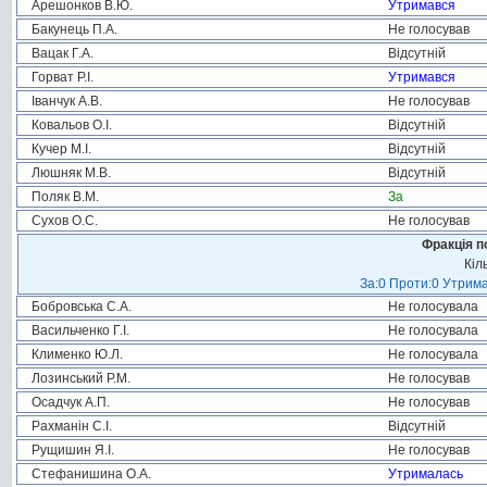
Арешонков В.Ю.
Утримався
Бакунець П.А.
Не голосував
Вацак Г.А.
Відсутній
Горват Р.І.
Утримався
Іванчук А.В.
Не голосував
Ковальов О.І.
Відсутній
Кучер М.І.
Відсутній
Люшняк М.В.
Відсутній
Поляк В.М.
За
Сухов О.С.
Не голосував
Фракція п
Кіл
За:0 Проти:0 Утрима
Бобровська С.А.
Не голосувала
Васильченко Г.І.
Не голосувала
Клименко Ю.Л.
Не голосувала
Лозинський Р.М.
Не голосував
Осадчук А.П.
Не голосував
Рахманін С.І.
Відсутній
Рущишин Я.І.
Не голосував
Стефанишина О.А.
Утрималась