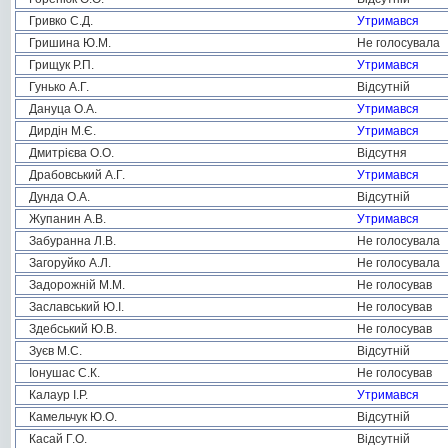
Гривко С.Д.
Утримався
Гришина Ю.М.
Не голосувала
Грищук Р.П.
Утримався
Гунько А.Г.
Відсутній
Дануца О.А.
Утримався
Дирдін М.Є.
Утримався
Дмитрієва О.О.
Відсутня
Драбовський А.Г.
Утримався
Дунда О.А.
Відсутній
Жупанин А.В.
Утримався
Забуранна Л.В.
Не голосувала
Загоруйко А.Л.
Не голосувала
Задорожній М.М.
Не голосував
Заславський Ю.І.
Не голосував
Здебський Ю.В.
Не голосував
Зуєв М.С.
Відсутній
Іонушас С.К.
Не голосував
Калаур І.Р.
Утримався
Камельчук Ю.О.
Відсутній
Касай Г.О.
Відсутній