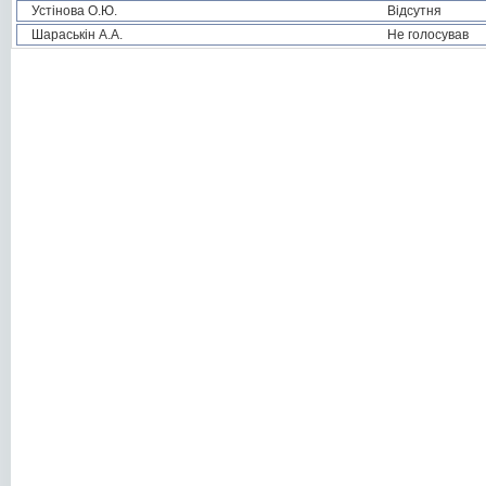
Устінова О.Ю.
Відсутня
Шараськін А.А.
Не голосував