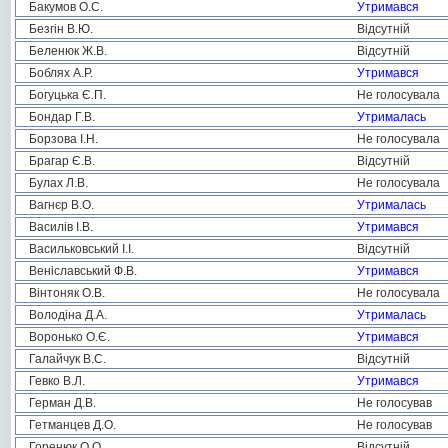
Бакумов О.С.
Утримався
Безгін В.Ю.
Відсутній
Беленюк Ж.В.
Відсутній
Боблях А.Р.
Утримався
Богуцька Є.П.
Не голосувала
Бондар Г.В.
Утрималась
Борзова І.Н.
Не голосувала
Брагар Є.В.
Відсутній
Булах Л.В.
Не голосувала
Вагнєр В.О.
Утрималась
Василів І.В.
Утримався
Васильковський І.І.
Відсутній
Веніславський Ф.В.
Утримався
Вінтоняк О.В.
Не голосувала
Володіна Д.А.
Утрималась
Воронько О.Є.
Утримався
Галайчук В.С.
Відсутній
Гевко В.Л.
Утримався
Герман Д.В.
Не голосував
Гетманцев Д.О.
Не голосував
Горенюк О.О.
Відсутній