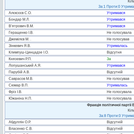
Кіл
За:1 Проти:0 Утрима
Алєксєєв С.О.
Утримався
Бондар М.Л.
Утримався
В’ятрович В.М.
Утримався
Геращенко І.В.
Не голосувала
Джемілєв М. .
Не голосував
Зінкевич Я.В.
Утрималась
Климпуш-Цинцадзе І.О.
Відсутня
Князевич Р.П.
За
Лопушанський А.Я.
Утримався
Парубій А.В.
Відсутній
Саврасов М.В.
Не голосував
Сюмар В.П.
Утрималась
Фріз І.В.
Не голосувала
Южаніна Н.П.
Не голосувала
Фракція політичної партії
Кіл
За:8 Проти:0 Утрима
Абдуллін О.Р.
Відсутній
Власенко С.В.
Відсутній