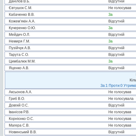
Данілов В.Б.
Відсутній
Євтушок С.М.
Не голосував
Кабаченко В.В.
За
Кожем’якін А.А.
Відсутній
Кучеренко О.Ю.
За
Мейдич О.Л.
Відсутній
Немиря Г.М.
За
Пузійчук А.В.
Відсутній
Тарута С.О.
Відсутній
Цимбалюк М.М.
За
Яценко А.В.
Відсутній
Кіл
За:1 Проти:0 Утрима
Аксьонов А.А.
Не голосував
Гриб В.О.
Не голосувала
Довгий О.С.
Відсутній
Іванісов Р.В.
Не голосував
Корнієнко О.С.
Не голосував
Магера С.В.
Не голосував
Новинський В.В.
Відсутній