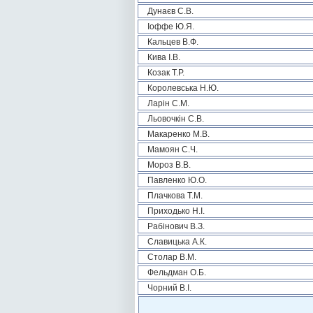
Дунаєв С.В.
Іоффе Ю.Я.
Кальцев В.Ф.
Кива І.В.
Козак Т.Р.
Королевська Н.Ю.
Ларін С.М.
Льовочкін С.В.
Макаренко М.В.
Мамоян С.Ч.
Мороз В.В.
Павленко Ю.О.
Плачкова Т.М.
Приходько Н.І.
Рабінович В.З.
Славицька А.К.
Столар В.М.
Фельдман О.Б.
Чорний В.І.