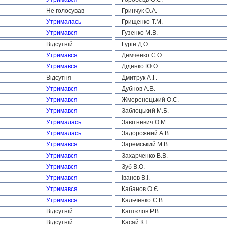
Не голосував
Гринчук О.А.
Утрималась
Грищенко Т.М.
Утримався
Гузенко М.В.
Відсутній
Гурін Д.О.
Утримався
Демченко С.О.
Утримався
Діденко Ю.О.
Відсутня
Дмитрук А.Г.
Утримався
Дубнов А.В.
Утримався
Жмеренецький О.С.
Утримався
Заблоцький М.Б.
Утрималась
Завітневич О.М.
Утрималась
Задорожний А.В.
Утримався
Заремський М.В.
Утримався
Захарченко В.В.
Утримався
Зуб В.О.
Утримався
Іванов В.І.
Утримався
Кабанов О.Є.
Утримався
Кальченко С.В.
Відсутній
Каптєлов Р.В.
Відсутній
Касай К.І.