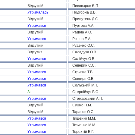
Відсутній
Пивоваров Є.П.
Утрималась
Подгорна В.В.
Відсутній
Припутень Д.С.
Утримався
Пуртова А.А.
Відсутній
Радіна А.О.
Утримався
Рєпіна Е.А.
Відсутній
Руденко О.С.
Відсутня
Саладуха О.В.
Утримався
Салійчук О.В.
Відсутній
Северин С.С.
Утримався
Скрипка Т.В.
Утримався
Совгиря О.В.
Утримався
Сольський М.Т.
За
Стернійчук В.О.
Утримався
Стріхарський А.П.
Відсутній
Сушко П.М.
Відсутній
Тарасов О.С.
Утримався
Тищенко М.М.
Утримався
Ткаченко М.М.
Утримався
Торохтій Б.Г.