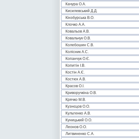
Качура О.А.
Кисилевський Д.Д.
Кінзбурська В.О.
Клочко А.А.
Ковальов А.В.
Ковальчук О.В.
Колебошин С.В.
Колісник А.С.
Копанчук О.Є.
Копитін І.В.
Костін А.Є.
Костюх А.В.
Красов О.І.
Криворучкіна О.В.
Крячко М.В.
Кузнєцов О.О.
Культенко А.В.
Куницький О.О.
Леонов О.О.
Литвиненко С.А.