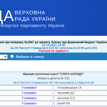
ДА
ВЕРХОВНА
РАДА УКРАЇНИ
ебпортал парламенту України
ня про поправку №1847 до проекту Закону про Державний бюджет України 
22.10.2021 12:46
За:49 Проти:0 Утрималися:234 Не голосували:33 Всього:316
Рішення не прийнято
- Вибрати зі списку
Фракція політичної партії "СЛУГА НАРОДУ"
Кількість депутатів: 242
За:4 Проти:0 Утрималися:187 Не голосували:11 Відсутні:40
Утримався
Аллахвердієва І.В.
Утримався
Арахамія Д.Г.
Утримався
Арсенюк О.О.
Утримався
Бабій Р.В.