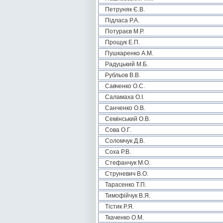
Петруняк Є.В.
Підласа Р.А.
Потураєв М.Р.
Прощук Е.П.
Пушкаренко А.М.
Радуцький М.Б.
Рубльов В.В.
Савченко О.С.
Саламаха О.І.
Санченко О.В.
Семінський О.В.
Сова О.Г.
Соломчук Д.В.
Соха Р.В.
Стефанчук М.О.
Струневич В.О.
Тарасенко Т.П.
Тимофійчук В.Я.
Тістик Р.Я.
Ткаченко О.М.