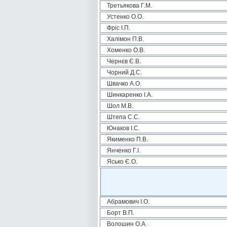
Третьякова Г.М.
Устенко О.О.
Фріс І.П.
Халімон П.В.
Хоменко О.В.
Чернєв Є.В.
Чорний Д.С.
Швачко А.О.
Шинкаренко І.А.
Шол М.В.
Штепа С.С.
Юнаков І.С.
Якименко П.В.
Янченко Г.І.
Ясько Є.О.
Абрамович І.О.
Борт В.П.
Волошин О.А.