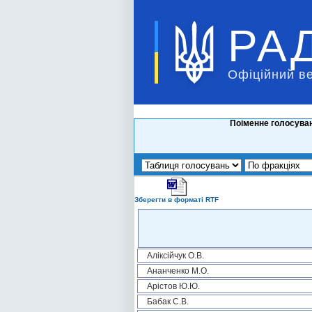
РА
Офіційний в
Поіменне голосуван
Зберегти в форматі RTF
Аліксійчук О.В.
Ананченко М.О.
Арістов Ю.Ю.
Бабак С.В.