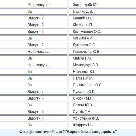
Не голосував
Загородній Ю.І.
За
Ісаєнко Д.В.
Відсутній
Качний О.С.
Відсутній
Кісільов І.П.
Відсутній
Колтунович О.С.
За
Кузьмін Р.Р.
Відсутній
Лукашев О.А.
Не голосував
Льовочкіна Ю.В.
За
Мамка Г.М.
Не голосував
Медведчук В.В.
За
Німченко В.І.
За
Папієв М.М.
За
Пономарьов О.С.
Відсутня
Пузанов О.Г.
Відсутній
Скорик М.Л.
За
Солод Ю.В.
Відсутній
Суркіс Г.М.
Відсутній
Христенко Ф.В.
За
Шуфрич Н.І.
Фракція політичної партії "Європейська солідарність"