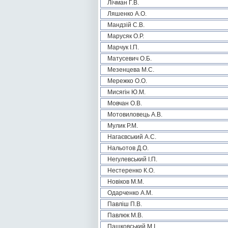
Лічман Г.В.
Ляшенко А.О.
Мандзій С.В.
Марусяк О.Р.
Марчук І.П.
Матусевич О.Б.
Мезенцева М.С.
Мережко О.О.
Мисягін Ю.М.
Мовчан О.В.
Мотовиловець А.В.
Мулик Р.М.
Нагаєвський А.С.
Нальотов Д.О.
Негулевський І.П.
Нестеренко К.О.
Новіков М.М.
Одарченко А.М.
Павліш П.В.
Павлюк М.В.
Пашковський М.І.