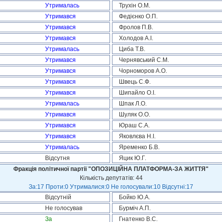
Утрималась
Трухін О.М.
Утримався
Федієнко О.П.
Утримався
Фролов П.В.
Утримався
Холодов А.І.
Утрималась
Циба Т.В.
Утримався
Чернявський С.М.
Утримався
Чорноморов А.О.
Утримався
Швець С.Ф.
Утримався
Шипайло О.І.
Утрималась
Шпак Л.О.
Утримався
Шуляк О.О.
Утримався
Юраш С.А.
Утримався
Яковлєва Н.І.
Утрималась
Яременко Б.В.
Відсутня
Яцик Ю.Г.
Фракція політичної партії "ОПОЗИЦІЙНА ПЛАТФОРМА-ЗА ЖИТТЯ"
Кількість депутатів: 44
За:17 Проти:0 Утрималися:0 Не голосували:10 Відсутні:17
Відсутній
Бойко Ю.А.
Не голосував
Бурміч А.П.
За
Гнатенко В.С.