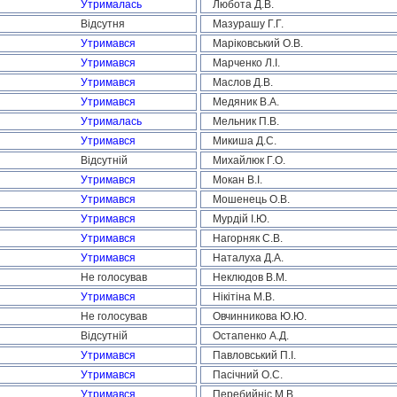
Утрималась
Любота Д.В.
Відсутня
Мазурашу Г.Г.
Утримався
Маріковський О.В.
Утримався
Марченко Л.І.
Утримався
Маслов Д.В.
Утримався
Медяник В.А.
Утрималась
Мельник П.В.
Утримався
Микиша Д.С.
Відсутній
Михайлюк Г.О.
Утримався
Мокан В.І.
Утримався
Мошенець О.В.
Утримався
Мурдій І.Ю.
Утримався
Нагорняк С.В.
Утримався
Наталуха Д.А.
Не голосував
Неклюдов В.М.
Утримався
Нікітіна М.В.
Не голосував
Овчинникова Ю.Ю.
Відсутній
Остапенко А.Д.
Утримався
Павловський П.І.
Утримався
Пасічний О.С.
Утримався
Перебийніс М.В.