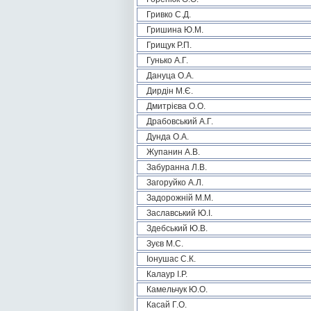
Гривко С.Д.
Гришина Ю.М.
Грищук Р.П.
Гунько А.Г.
Дануца О.А.
Дирдін М.Є.
Дмитрієва О.О.
Драбовський А.Г.
Дунда О.А.
Жупанин А.В.
Забуранна Л.В.
Загоруйко А.Л.
Задорожній М.М.
Заславський Ю.І.
Здебський Ю.В.
Зуєв М.С.
Іонушас С.К.
Калаур І.Р.
Камельчук Ю.О.
Касай Г.О.