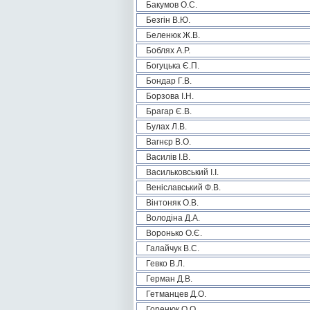
Бакумов О.С.
Безгін В.Ю.
Беленюк Ж.В.
Боблях А.Р.
Богуцька Є.П.
Бондар Г.В.
Борзова І.Н.
Брагар Є.В.
Булах Л.В.
Вагнєр В.О.
Василів І.В.
Васильковський І.І.
Веніславський Ф.В.
Вінтоняк О.В.
Володіна Д.А.
Воронько О.Є.
Галайчук В.С.
Гевко В.Л.
Герман Д.В.
Гетманцев Д.О.
Горенюк О.О.