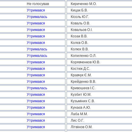
Не голосував
Кириченко М.О.
Утримався
Кицак Б.В.
Утрималась
Кісєль Ю.Г.
Утримався
Коваль О.В.
Утримався
Ковальов О.І.
Утримався
Козак В.В.
Утримався
Колєв О.В.
Утрималась
Колюх В.В.
Утрималась
Копиленко О.Л.
Утримався
Корявченков Ю.В.
Утримався
Костюк Д.С.
Утримався
Кравчук Є.М.
Утримався
Крейденко В.В.
Утрималась
Кривошеєв І.С.
Утримався
Кузбит Ю.М.
Утримався
Кузьміних С.В.
Утримався
Кунаєв А.Ю.
Утримався
Лаба М.М.
Утримався
Лис О.Г.
Утримався
Літвінов О.М.