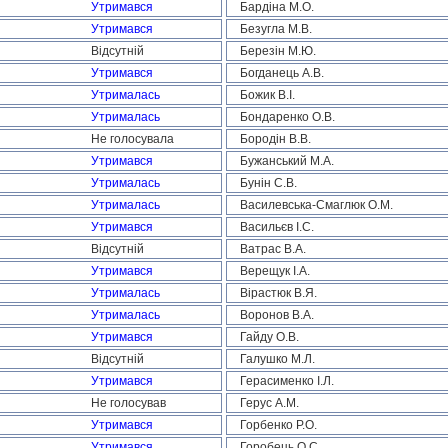
Утримався
Бардіна М.О.
Утримався
Безугла М.В.
Відсутній
Березін М.Ю.
Утримався
Богданець А.В.
Утрималась
Божик В.І.
Утрималась
Бондаренко О.В.
Не голосувала
Бородін В.В.
Утримався
Бужанський М.А.
Утрималась
Бунін С.В.
Утрималась
Василевська-Смаглюк О.М.
Утримався
Васильєв І.С.
Відсутній
Ватрас В.А.
Утримався
Верещук І.А.
Утрималась
Вірастюк В.Я.
Утрималась
Воронов В.А.
Утримався
Гайду О.В.
Відсутній
Галушко М.Л.
Утримався
Герасименко І.Л.
Не голосував
Герус А.М.
Утримався
Горбенко Р.О.
Утримався
Горобець О.С.