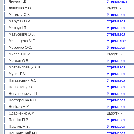
Лічман Г.В.
Утрималась
Ляшенко А.О.
Відсутня
Мандзій С.В.
Утримався
Марусяк О.Р.
Утримався
Марчук І.П.
Утримався
Матусевич О.Б.
Утримався
Мезенцева М.С.
Утрималась
Мережко О.О.
Утримався
Мисягін Ю.М.
Відсутній
Мовчан О.В.
Утримався
Мотовиловець А.В.
Утримався
Мулик Р.М.
Утримався
Нагаєвський А.С.
Утримався
Нальотов Д.О.
Утримався
Негулевський І.П.
Утримався
Нестеренко К.О.
Утримався
Новіков М.М.
Утримався
Одарченко А.М.
Відсутній
Павліш П.В.
Утримався
Павлюк М.В.
Утримався
Пашковський М.І.
Утримався