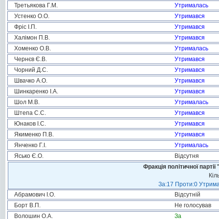
Третьякова Г.М.
Утрималась
Устенко О.О.
Утримався
Фріс І.П.
Утримався
Халімон П.В.
Утримався
Хоменко О.В.
Утрималась
Чернєв Є.В.
Утримався
Чорний Д.С.
Утримався
Швачко А.О.
Утримався
Шинкаренко І.А.
Утримався
Шол М.В.
Утрималась
Штепа С.С.
Утримався
Юнаков І.С.
Утримався
Якименко П.В.
Утримався
Янченко Г.І.
Утрималась
Ясько Є.О.
Відсутня
Фракція політичної пар
Кіл
За:17 Проти:0 Утрима
Абрамович І.О.
Відсутній
Борт В.П.
Не голосував
Волошин О.А.
За