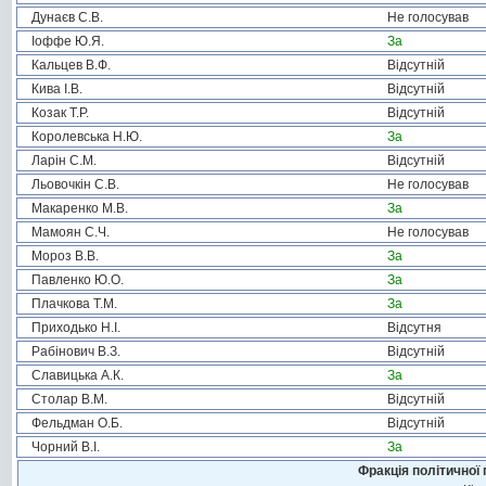
Дунаєв С.В.
Не голосував
Іоффе Ю.Я.
За
Кальцев В.Ф.
Відсутній
Кива І.В.
Відсутній
Козак Т.Р.
Відсутній
Королевська Н.Ю.
За
Ларін С.М.
Відсутній
Льовочкін С.В.
Не голосував
Макаренко М.В.
За
Мамоян С.Ч.
Не голосував
Мороз В.В.
За
Павленко Ю.О.
За
Плачкова Т.М.
За
Приходько Н.І.
Відсутня
Рабінович В.З.
Відсутній
Славицька А.К.
За
Столар В.М.
Відсутній
Фельдман О.Б.
Відсутній
Чорний В.І.
За
Фракція політичної 