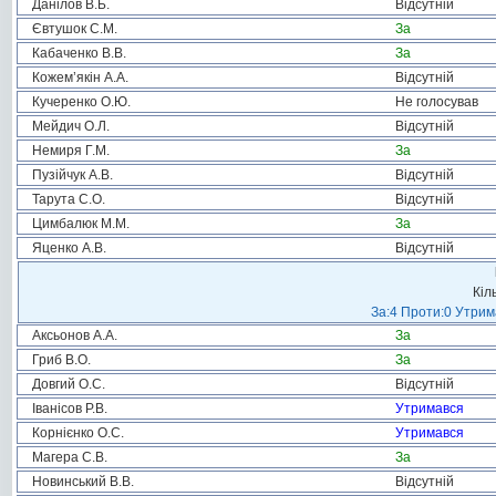
Данілов В.Б.
Відсутній
Євтушок С.М.
За
Кабаченко В.В.
За
Кожем’якін А.А.
Відсутній
Кучеренко О.Ю.
Не голосував
Мейдич О.Л.
Відсутній
Немиря Г.М.
За
Пузійчук А.В.
Відсутній
Тарута С.О.
Відсутній
Цимбалюк М.М.
За
Яценко А.В.
Відсутній
Кіл
За:4 Проти:0 Утрим
Аксьонов А.А.
За
Гриб В.О.
За
Довгий О.С.
Відсутній
Іванісов Р.В.
Утримався
Корнієнко О.С.
Утримався
Магера С.В.
За
Новинський В.В.
Відсутній