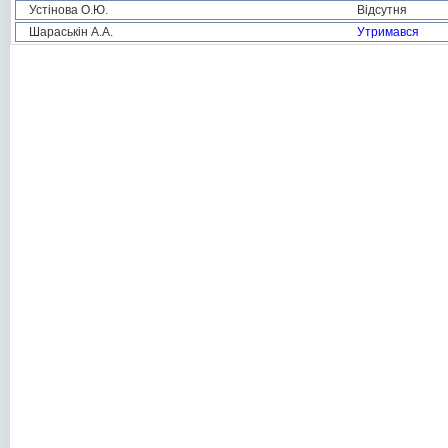
Устінова О.Ю.
Відсутня
Шараськін А.А.
Утримався