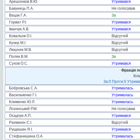
Арешонков В.Ю.
Утримався
Бакунець П.А.
Не голосував
Вацак Г.А.
За
Горват Р.І.
Утримався
Іванчук А.В.
Утримався
Ковальов О.І.
Відсутній
Кучер М.І.
Відсутній
Люшняк М.В.
Відсутній
Поляк В.М.
За
Сухов О.С.
Утримався
Фракція п
Кіл
За:0 Проти:0 Утрима
Бобровська С.А.
Утрималась
Васильченко Г.І.
Утрималась
Клименко Ю.Л.
Утрималась
Лозинський Р.М.
Не голосував
Осадчук А.П.
Утримався
Рахманін С.І.
Відсутній
Рущишин Я.І.
Утримався
Стефанишина О.А.
Утрималась