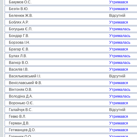
Бакумов О.С.
Утримався
Безгін В.Ю.
Утримався
Беленюк Ж.В.
Відсутній
Боблях А.Р.
Утримався
Богуцька Є.П.
Утрималась
Бондар Г.В.
Утрималась
Борзова І.Н.
Утрималась
Брагар Є.В.
Утримався
Булах Л.В.
Утрималась
Вагнєр В.О.
Утрималась
Василів І.В.
Утримався
Васильковський І.І.
Відсутній
Веніславський Ф.В.
Утримався
Вінтоняк О.В.
Утрималась
Володіна Д.А.
Утрималась
Воронько О.Є.
Утримався
Галайчук В.С.
Відсутній
Гевко В.Л.
Утримався
Герман Д.В.
Утримався
Гетманцев Д.О.
Утримався
Горенюк О.О.
Утримався