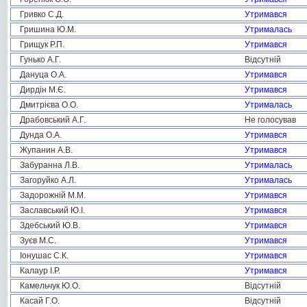
Гривко С.Д.
Утримався
Гришина Ю.М.
Утрималась
Грищук Р.П.
Утримався
Гунько А.Г.
Відсутній
Дануца О.А.
Утримався
Дирдін М.Є.
Утримався
Дмитрієва О.О.
Утрималась
Драбовський А.Г.
Не голосував
Дунда О.А.
Утримався
Жупанин А.В.
Утримався
Забуранна Л.В.
Утрималась
Загоруйко А.Л.
Утрималась
Задорожній М.М.
Утримався
Заславський Ю.І.
Утримався
Здебський Ю.В.
Утримався
Зуєв М.С.
Утримався
Іонушас С.К.
Утримався
Калаур І.Р.
Утримався
Камельчук Ю.О.
Відсутній
Касай Г.О.
Відсутній