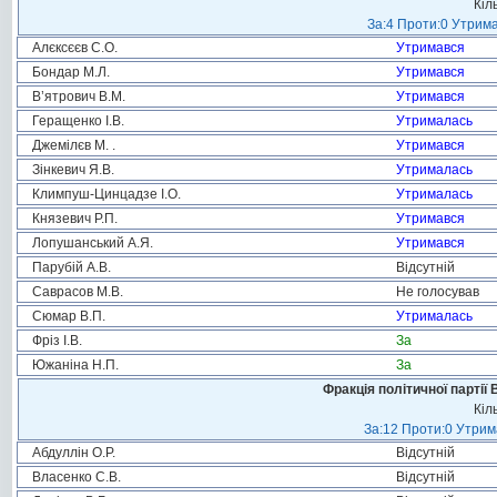
Кіл
За:4 Проти:0 Утрима
Алєксєєв С.О.
Утримався
Бондар М.Л.
Утримався
В’ятрович В.М.
Утримався
Геращенко І.В.
Утрималась
Джемілєв М. .
Утримався
Зінкевич Я.В.
Утрималась
Климпуш-Цинцадзе І.О.
Утрималась
Князевич Р.П.
Утримався
Лопушанський А.Я.
Утримався
Парубій А.В.
Відсутній
Саврасов М.В.
Не голосував
Сюмар В.П.
Утрималась
Фріз І.В.
За
Южаніна Н.П.
За
Фракція політичної партії
Кіл
За:12 Проти:0 Утрима
Абдуллін О.Р.
Відсутній
Власенко С.В.
Відсутній