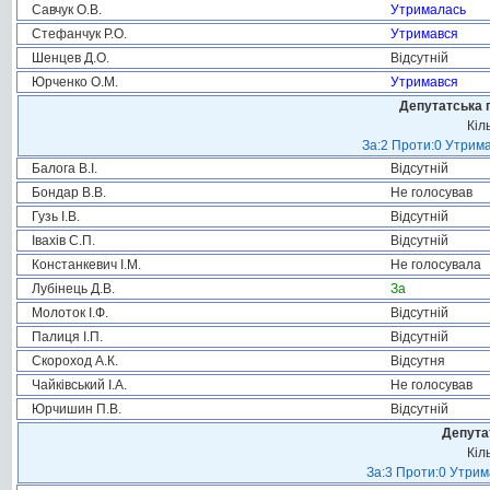
Савчук О.В.
Утрималась
Стефанчук Р.О.
Утримався
Шенцев Д.О.
Відсутній
Юрченко О.М.
Утримався
Депутатська 
Кіл
За:2 Проти:0 Утрима
Балога В.І.
Відсутній
Бондар В.В.
Не голосував
Гузь І.В.
Відсутній
Івахів С.П.
Відсутній
Констанкевич І.М.
Не голосувала
Лубінець Д.В.
За
Молоток І.Ф.
Відсутній
Палиця І.П.
Відсутній
Скороход А.К.
Відсутня
Чайківський І.А.
Не голосував
Юрчишин П.В.
Відсутній
Депута
Кіл
За:3 Проти:0 Утрим