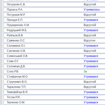
Петруняк Є.В.
Відсутній
Підласа Р.А.
Утрималась
Потураєв М.Р.
Відсутній
Прощук Е.П.
Утримався
Пушкаренко А.М.
Відсутній
Радуцький М.Б.
Утримався
Рубльов В.В.
Відсутній
Савченко О.С.
Відсутня
Саламаха О.І.
Утримався
Санченко О.В.
Відсутній
Семінський О.В.
Утримався
Сова О.Г.
Утримався
Соломчук Д.В.
Утримався
Соха Р.В.
За
Стефанчук М.О.
Утримався
Струневич В.О.
Відсутній
Тарасенко Т.П.
Відсутній
Тимофійчук В.Я.
Утримався
Тістик Р.Я.
Утримався
Ткаченко О.М.
Утримався