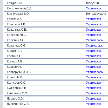
Качура О.А.
Відсутній
Кисилевський Д.Д.
Утримався
Кінзбурська В.О.
Не голосувала
Клочко А.А.
Утримався
Ковальов А.В.
Утримався
Ковальчук О.В.
Утримався
Колебошин С.В.
Утримався
Колісник А.С.
Утрималась
Копанчук О.Є.
Утрималась
Копитін І.В.
Утримався
Костін А.Є.
Утримався
Костюх А.В.
Утримався
Красов О.І.
Утримався
Криворучкіна О.В.
Утрималась
Крячко М.В.
Утримався
Кузнєцов О.О.
Утримався
Культенко А.В.
Утримався
Куницький О.О.
Утримався
Леонов О.О.
Утримався
Литвиненко С.А.
Утримався