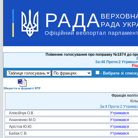
РАДА
ВЕРХОВН
РАДА УКР
Офіційний вебпортал парламент
Поіменне голосування про поправку №1874 до про
2
За:46 Проти:2 Утримал
Ріш
- Вибрати зі списк
Зберегти в форматі RTF
Фракція політ
Кіль
За:4 Проти:2 Утримал
Аліксійчук О.В.
Утримався
Ананченко М.О.
Утримався
Арістов Ю.Ю.
Утримався
Бабак С.В.
Утримався