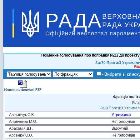
РАДА
ВЕРХОВН
РАДА УКР
Офіційний вебпортал парламент
Поіменне голосування про поправку №12 до проекту
1
За:70 Проти:3 Утримали
Ріш
- Вибрати зі списк
Зберегти в форматі RTF
Фракція політ
Кіль
За:9 Проти:3 Утримали
Аліксійчук О.В.
Утримався
Ананченко М.О.
Не голосував
Арахамія Д.Г.
Відсутній
Арсенюк О.О.
Не голосував