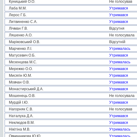
Куницький О.О.
Не голосував
Лаба М.М.
Утримався
Лерос Г.Б.
Утримався
Литвиненко С.А.
Утримався
Лічман Г.В.
Відсутня
Ляшенко А.О.
Не голосувала
Маріковський О.В.
Відсутній
Марченко Л.І.
Утрималась
Матусевич О.Б.
Утримався
Мезенцева М.С.
Утрималась
Мережко О.О.
Утримався
Мисягін Ю.М.
Утримався
Мовчан О.В.
Утримався
Монастирський Д.А.
Утримався
Мошенець О.В.
Не голосувала
Мурдій І.Ю.
Утримався
Нагорняк С.В.
Не голосував
Наталуха Д.А.
Утримався
Неклюдов В.М.
Утримався
Нікітіна М.В.
Утрималась
Овчинникова Ю.Ю.
Утрималась