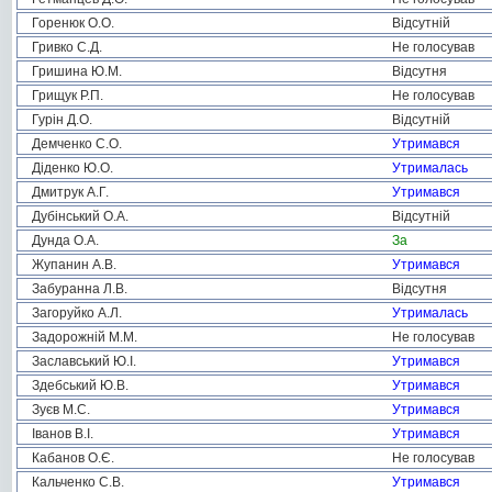
Горенюк О.О.
Відсутній
Гривко С.Д.
Не голосував
Гришина Ю.М.
Відсутня
Грищук Р.П.
Не голосував
Гурін Д.О.
Відсутній
Демченко С.О.
Утримався
Діденко Ю.О.
Утрималась
Дмитрук А.Г.
Утримався
Дубінський О.А.
Відсутній
Дунда О.А.
За
Жупанин А.В.
Утримався
Забуранна Л.В.
Відсутня
Загоруйко А.Л.
Утрималась
Задорожній М.М.
Не голосував
Заславський Ю.І.
Утримався
Здебський Ю.В.
Утримався
Зуєв М.С.
Утримався
Іванов В.І.
Утримався
Кабанов О.Є.
Не голосував
Кальченко С.В.
Утримався