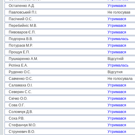
Остапенко А.Д.
Утримався
Павловський П.І.
Не голосував
Пасічний О.С.
Утримався
Перебийніс М.В.
Утримався
Пивоваров Є.П.
Утримався
Подгорна В.В.
Утрималась
Потураєв М.Р.
Утримався
Прощук Е.П.
Утримався
Пушкаренко А.М.
Відсутній
Рєпіна Е.А.
Утрималась
Руденко О.С.
Відсутня
Савченко О.С.
Не голосувала
Саламаха О.І.
Утримався
Северин С.С.
Утримався
Скічко О.О.
Утримався
Сова О.Г.
Утримався
Соломчук Д.В.
Утримався
Соха Р.В.
Утримався
Стефанчук М.О.
Утримався
Струневич В.О.
Утримався