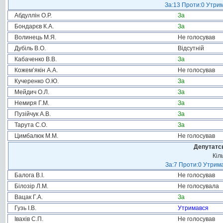
За:13 Проти:0 Утрим
Абдуллін О.Р.
За
Бондарєв К.А.
За
Волинець М.Я.
Не голосував
Дубіль В.О.
Відсутній
Кабаченко В.В.
За
Кожем’якін А.А.
Не голосував
Кучеренко О.Ю.
За
Мейдич О.Л.
За
Немиря Г.М.
За
Пузійчук А.В.
За
Тарута С.О.
За
Цимбалюк М.М.
Не голосував
Депутатсь
Кіл
За:7 Проти:0 Утрима
Балога В.І.
Не голосував
Білозір Л.М.
Не голосувала
Вацак Г.А.
За
Гузь І.В.
Утримався
Івахів С.П.
Не голосував