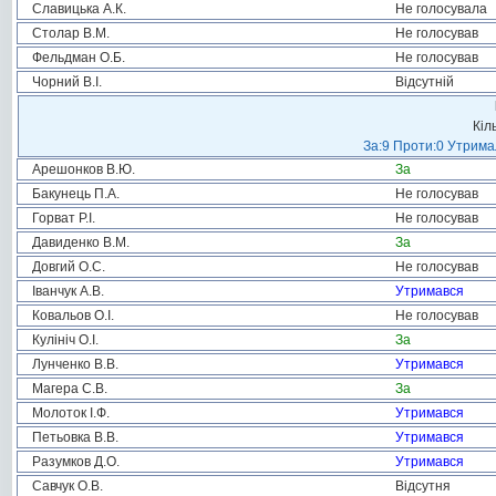
Славицька А.К.
Не голосувала
Столар В.М.
Не голосував
Фельдман О.Б.
Не голосував
Чорний В.І.
Відсутній
Кіл
За:9 Проти:0 Утримал
Арешонков В.Ю.
За
Бакунець П.А.
Не голосував
Горват Р.І.
Не голосував
Давиденко В.М.
За
Довгий О.С.
Не голосував
Іванчук А.В.
Утримався
Ковальов О.І.
Не голосував
Кулініч О.І.
За
Лунченко В.В.
Утримався
Магера С.В.
За
Молоток І.Ф.
Утримався
Петьовка В.В.
Утримався
Разумков Д.О.
Утримався
Савчук О.В.
Відсутня