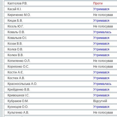
Каптєлов Р.В.
Проти
Касай К.І.
Утримався
Кириченко М.О.
Не голосував
Кицак Б.В.
Утримався
Кісєль Ю.Г.
Не голосував
Коваль О.В.
Утрималась
Ковальов О.І.
Утримався
Козак В.В.
Утримався
Колєв О.В.
Утримався
Колюх В.В.
Утримався
Копиленко О.Л.
Не голосував
Корнієнко О.С.
Не голосував
Костін А.Є.
Утримався
Костюх А.В.
Утримався
Красносільська А.О.
Утрималась
Крейденко В.В.
Утримався
Кривошеєв І.С.
Утримався
Кубраков О.М.
Відсутній
Кузнєцов О.О.
Утримався
Культенко А.В.
Не голосував