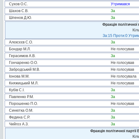
Сухов О.С.
Утримався
Шахов С.В.
За
Шпенов Д.Ю.
За
Фракція політичної 
Кіл
За:15 Проти:0 Утрим
Алєксєєв С.О.
За
Бондар М.Л.
Не голосував
Герасимов А.В.
За
Гончаренко О.О.
Не голосував
Забродський М.В.
Не голосував
Іонова М.М.
Не голосувала
Княжицький М.Л.
Не голосував
Кубів С.І.
За
Павленко Р.М.
За
Порошенко П.О.
Не голосував
Синютка О.М.
За
Федина С.Р.
За
Чийгоз А.З.
За
Фракція політичної партії
Кіл