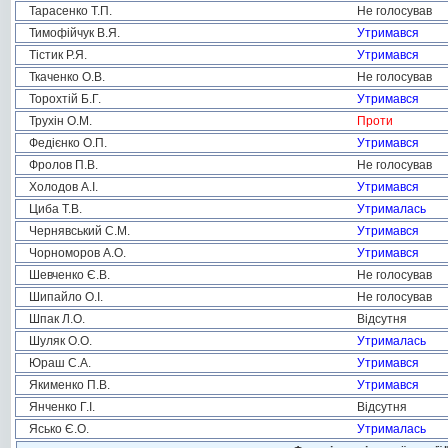
Тарасенко Т.П.
Не голосував
Тимофійчук В.Я.
Утримався
Тістик Р.Я.
Утримався
Ткаченко О.В.
Не голосував
Торохтій Б.Г.
Утримався
Трухін О.М.
Проти
Федієнко О.П.
Утримався
Фролов П.В.
Не голосував
Холодов А.І.
Утримався
Циба Т.В.
Утрималась
Чернявський С.М.
Утримався
Чорноморов А.О.
Утримався
Шевченко Є.В.
Не голосував
Шипайло О.І.
Не голосував
Шпак Л.О.
Відсутня
Шуляк О.О.
Утрималась
Юраш С.А.
Утримався
Якименко П.В.
Утримався
Янченко Г.І.
Відсутня
Ясько Є.О.
Утрималась