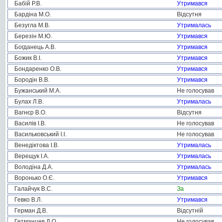
Бабій Р.В.
Утримався
Бардіна М.О.
Відсутня
Безугла М.В.
Утрималась
Березін М.Ю.
Утримався
Богданець А.В.
Утримався
Божик В.І.
Утримався
Бондаренко О.В.
Утримався
Бородін В.В.
Утримався
Бужанський М.А.
Не голосував
Булах Л.В.
Утрималась
Вагнєр В.О.
Відсутня
Василів І.В.
Не голосував
Васильковський І.І.
Не голосував
Венедіктова І.В.
Утрималась
Верещук І.А.
Утрималась
Володіна Д.А.
Утрималась
Воронько О.Є.
Утримався
Галайчук В.С.
За
Гевко В.Л.
Утримався
Герман Д.В.
Відсутній
Гетманцев Д.О.
Не голосував