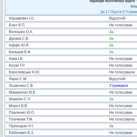
Фракція політичної пар
Кіл
За:17 Проти:0 Утрима
Абрамович І.О.
Відсутній
Борт В.П.
Не голосував
Волошин О.А.
За
Дунаєв С.В.
За
Іоффе Ю.Я.
За
Кальцев В.Ф.
За
Кива І.В.
Не голосував
Козак Т.Р.
Не голосував
Королевська Н.Ю.
Не голосувала
Ларін С.М.
Відсутній
Льовочкін С.В.
Утримався
Макаренко М.В.
Не голосував
Мамоян С.Ч.
За
Мороз В.В.
Не голосував
Павленко Ю.О.
Не голосував
Плачкова Т.М.
Не голосувала
Приходько Н.І.
За
Рабінович В.З.
Не голосував