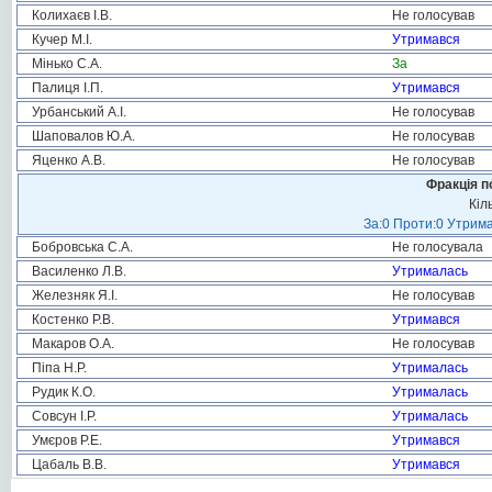
Колихаєв І.В.
Не голосував
Кучер М.І.
Утримався
Мінько С.А.
За
Палиця І.П.
Утримався
Урбанський А.І.
Не голосував
Шаповалов Ю.А.
Не голосував
Яценко А.В.
Не голосував
Фракція п
Кіл
За:0 Проти:0 Утрима
Бобровська С.А.
Не голосувала
Василенко Л.В.
Утрималась
Железняк Я.І.
Не голосував
Костенко Р.В.
Утримався
Макаров О.А.
Не голосував
Піпа Н.Р.
Утрималась
Рудик К.О.
Утрималась
Совсун І.Р.
Утрималась
Умєров Р.Е.
Утримався
Цабаль В.В.
Утримався