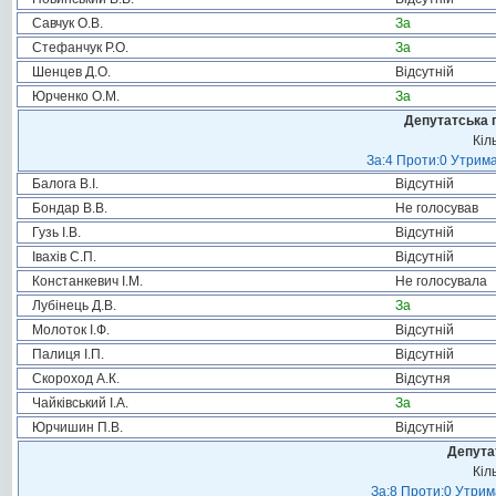
Савчук О.В.
За
Стефанчук Р.О.
За
Шенцев Д.О.
Відсутній
Юрченко О.М.
За
Депутатська 
Кіл
За:4 Проти:0 Утрима
Балога В.І.
Відсутній
Бондар В.В.
Не голосував
Гузь І.В.
Відсутній
Івахів С.П.
Відсутній
Констанкевич І.М.
Не голосувала
Лубінець Д.В.
За
Молоток І.Ф.
Відсутній
Палиця І.П.
Відсутній
Скороход А.К.
Відсутня
Чайківський І.А.
За
Юрчишин П.В.
Відсутній
Депута
Кіл
За:8 Проти:0 Утрим