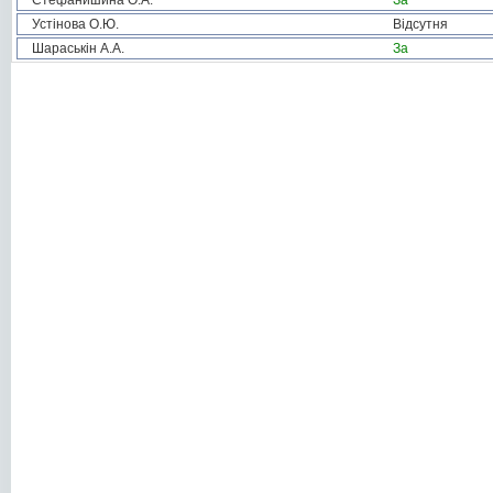
Стефанишина О.А.
За
Устінова О.Ю.
Відсутня
Шараськін А.А.
За