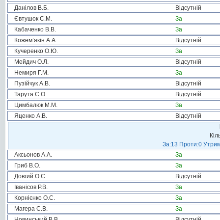
Данілов В.Б.
Відсутній
Євтушок С.М.
За
Кабаченко В.В.
За
Кожем’якін А.А.
Відсутній
Кучеренко О.Ю.
За
Мейдич О.Л.
Відсутній
Немиря Г.М.
За
Пузійчук А.В.
Відсутній
Тарута С.О.
Відсутній
Цимбалюк М.М.
За
Яценко А.В.
Відсутній
Кіл
За:13 Проти:0 Утрим
Аксьонов А.А.
За
Гриб В.О.
За
Довгий О.С.
Відсутній
Іванісов Р.В.
За
Корнієнко О.С.
За
Магера С.В.
За
Новинський В.В.
Відсутній