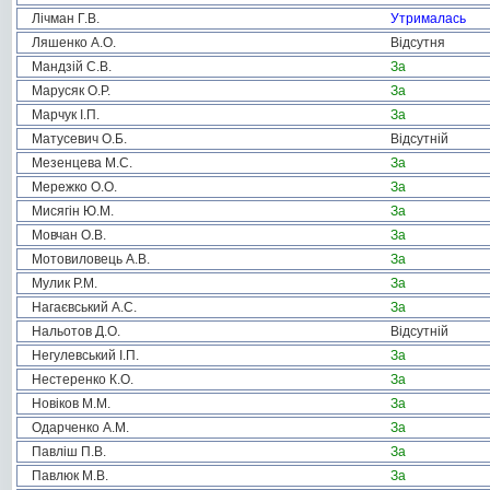
Лічман Г.В.
Утрималась
Ляшенко А.О.
Відсутня
Мандзій С.В.
За
Марусяк О.Р.
За
Марчук І.П.
За
Матусевич О.Б.
Відсутній
Мезенцева М.С.
За
Мережко О.О.
За
Мисягін Ю.М.
За
Мовчан О.В.
За
Мотовиловець А.В.
За
Мулик Р.М.
За
Нагаєвський А.С.
За
Нальотов Д.О.
Відсутній
Негулевський І.П.
За
Нестеренко К.О.
За
Новіков М.М.
За
Одарченко А.М.
За
Павліш П.В.
За
Павлюк М.В.
За