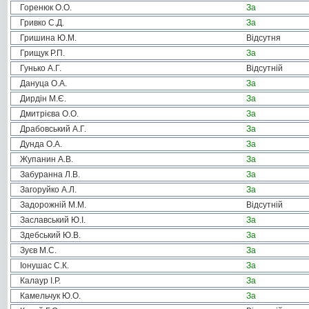
Горенюк О.О.
За
Гривко С.Д.
За
Гришина Ю.М.
Відсутня
Грищук Р.П.
За
Гунько А.Г.
Відсутній
Дануца О.А.
За
Дирдін М.Є.
За
Дмитрієва О.О.
За
Драбовський А.Г.
За
Дунда О.А.
За
Жупанин А.В.
За
Забуранна Л.В.
За
Загоруйко А.Л.
За
Задорожній М.М.
Відсутній
Заславський Ю.І.
За
Здебський Ю.В.
За
Зуєв М.С.
За
Іонушас С.К.
За
Калаур І.Р.
За
Камельчук Ю.О.
За