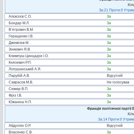
Кіл
За:21 Проти:0 Утрим
Алєксєєв С.О.
За
Бондар М.Л.
За
В’ятрович В.М.
За
Геращенко І.В.
За
Джемілєв М. .
За
Зінкевич Я.В.
За
Климпуш-Цинцадзе І.О.
За
Князевич Р.П.
За
Лопушанський А.Я.
За
Парубій А.В.
Відсутній
Саврасов М.В.
Не голосував
Сюмар В.П.
За
Фріз І.В.
За
Южаніна Н.П.
За
Фракція політичної партії
Кіл
За:14 Проти:0 Утрима
Абдуллін О.Р.
Відсутній
Власенко С.В.
За