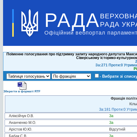
РАДА
ВЕРХОВН
РАДА УКР
Офіційний вебпортал парламент
Поіменне голосування про підтримку запиту народного депутата Макс
Сіверському історико-культурном
2
За:271 Проти:0 Утрима
Р
- Вибрати зі списк
Зберегти в форматі RTF
Фракція політ
Кіль
За:181 Проти:0 Утрим
Аліксійчук О.В.
За
Ананченко М.О.
За
Арістов Ю.Ю.
Відсутній
Бабак С.В.
За