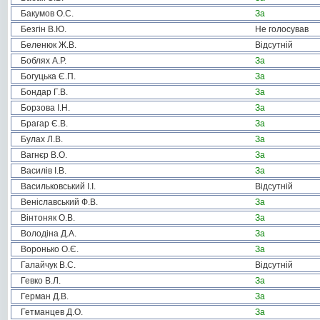
Бакумов О.С.
За
Безгін В.Ю.
Не голосував
Беленюк Ж.В.
Відсутній
Боблях А.Р.
За
Богуцька Є.П.
За
Бондар Г.В.
За
Борзова І.Н.
За
Брагар Є.В.
За
Булах Л.В.
За
Вагнєр В.О.
За
Василів І.В.
За
Васильковський І.І.
Відсутній
Веніславський Ф.В.
За
Вінтоняк О.В.
За
Володіна Д.А.
За
Воронько О.Є.
За
Галайчук В.С.
Відсутній
Гевко В.Л.
За
Герман Д.В.
За
Гетманцев Д.О.
За