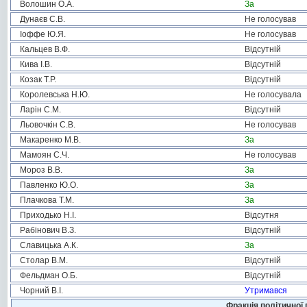
Волошин О.А.
За
Дунаєв С.В.
Не голосував
Іоффе Ю.Я.
Не голосував
Кальцев В.Ф.
Відсутній
Кива І.В.
Відсутній
Козак Т.Р.
Відсутній
Королевська Н.Ю.
Не голосувала
Ларін С.М.
Відсутній
Льовочкін С.В.
Не голосував
Макаренко М.В.
За
Мамоян С.Ч.
Не голосував
Мороз В.В.
За
Павленко Ю.О.
За
Плачкова Т.М.
За
Приходько Н.І.
Відсутня
Рабінович В.З.
Відсутній
Славицька А.К.
За
Столар В.М.
Відсутній
Фельдман О.Б.
Відсутній
Чорний В.І.
Утримався
Фракція політичної 