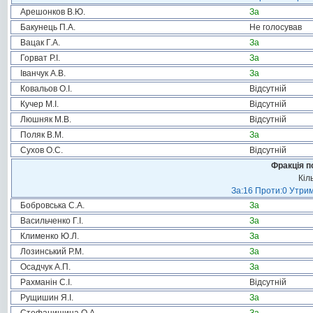
Арешонков В.Ю.
За
Бакунець П.А.
Не голосував
Вацак Г.А.
За
Горват Р.І.
За
Іванчук А.В.
За
Ковальов О.І.
Відсутній
Кучер М.І.
Відсутній
Люшняк М.В.
Відсутній
Поляк В.М.
За
Сухов О.С.
Відсутній
Фракція п
Кіл
За:16 Проти:0 Утрим
Бобровська С.А.
За
Васильченко Г.І.
За
Клименко Ю.Л.
За
Лозинський Р.М.
За
Осадчук А.П.
За
Рахманін С.І.
Відсутній
Рущишин Я.І.
За