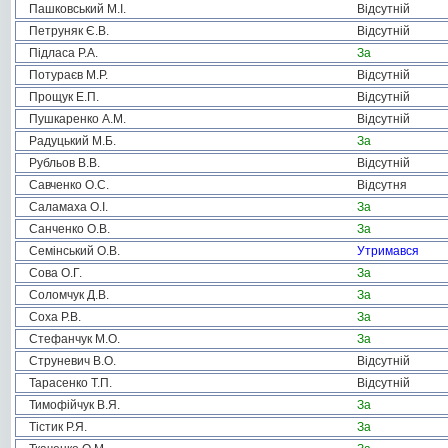
Пашковський М.І.
Відсутній
Петруняк Є.В.
Відсутній
Підласа Р.А.
За
Потураєв М.Р.
Відсутній
Прощук Е.П.
Відсутній
Пушкаренко А.М.
Відсутній
Радуцький М.Б.
За
Рубльов В.В.
Відсутній
Савченко О.С.
Відсутня
Саламаха О.І.
За
Санченко О.В.
За
Семінський О.В.
Утримався
Сова О.Г.
За
Соломчук Д.В.
За
Соха Р.В.
За
Стефанчук М.О.
За
Струневич В.О.
Відсутній
Тарасенко Т.П.
Відсутній
Тимофійчук В.Я.
За
Тістик Р.Я.
За