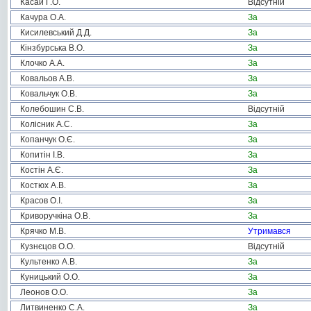
Касай Г.О.
Відсутній
Качура О.А.
За
Кисилевський Д.Д.
За
Кінзбурська В.О.
За
Клочко А.А.
За
Ковальов А.В.
За
Ковальчук О.В.
За
Колебошин С.В.
Відсутній
Колісник А.С.
За
Копанчук О.Є.
За
Копитін І.В.
За
Костін А.Є.
За
Костюх А.В.
За
Красов О.І.
За
Криворучкіна О.В.
За
Крячко М.В.
Утримався
Кузнєцов О.О.
Відсутній
Культенко А.В.
За
Куницький О.О.
За
Леонов О.О.
За
Литвиненко С.А.
За