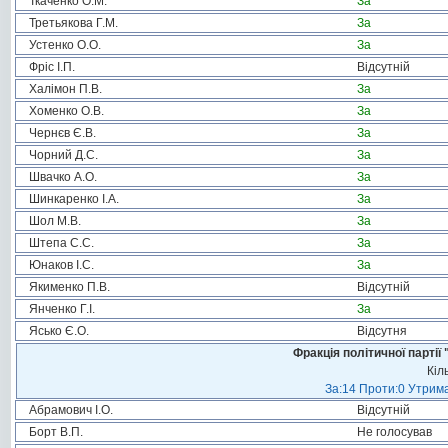
Ткаченко О.М.
За
Третьякова Г.М.
За
Устенко О.О.
За
Фріс І.П.
Відсутній
Халімон П.В.
За
Хоменко О.В.
За
Чернєв Є.В.
За
Чорний Д.С.
За
Швачко А.О.
За
Шинкаренко І.А.
За
Шол М.В.
За
Штепа С.С.
За
Юнаков І.С.
За
Якименко П.В.
Відсутній
Янченко Г.І.
За
Ясько Є.О.
Відсутня
Фракція політичної пар
Кіл
За:14 Проти:0 Утрима
Абрамович І.О.
Відсутній
Борт В.П.
Не голосував