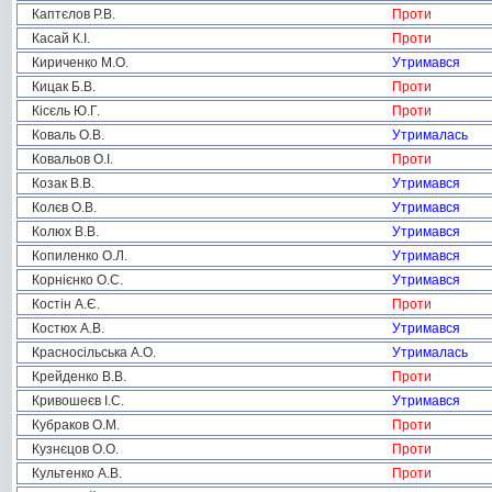
Каптєлов Р.В.
Проти
Касай К.І.
Проти
Кириченко М.О.
Утримався
Кицак Б.В.
Проти
Кісєль Ю.Г.
Проти
Коваль О.В.
Утрималась
Ковальов О.І.
Проти
Козак В.В.
Утримався
Колєв О.В.
Утримався
Колюх В.В.
Утримався
Копиленко О.Л.
Утримався
Корнієнко О.С.
Утримався
Костін А.Є.
Проти
Костюх А.В.
Утримався
Красносільська А.О.
Утрималась
Крейденко В.В.
Проти
Кривошеєв І.С.
Утримався
Кубраков О.М.
Проти
Кузнєцов О.О.
Проти
Культенко А.В.
Проти