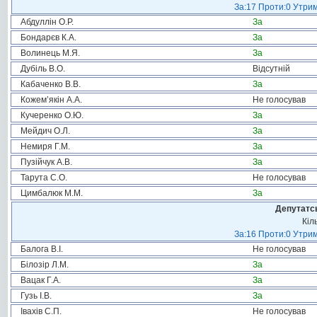
За:17 Проти:0 Утрим
Абдуллін О.Р.
За
Бондарєв К.А.
За
Волинець М.Я.
За
Дубіль В.О.
Відсутній
Кабаченко В.В.
За
Кожем’якін А.А.
Не голосував
Кучеренко О.Ю.
За
Мейдич О.Л.
За
Немиря Г.М.
За
Пузійчук А.В.
За
Тарута С.О.
Не голосував
Цимбалюк М.М.
За
Депутатсь
Кіл
За:16 Проти:0 Утрим
Балога В.І.
Не голосував
Білозір Л.М.
За
Вацак Г.А.
За
Гузь І.В.
За
Івахів С.П.
Не голосував