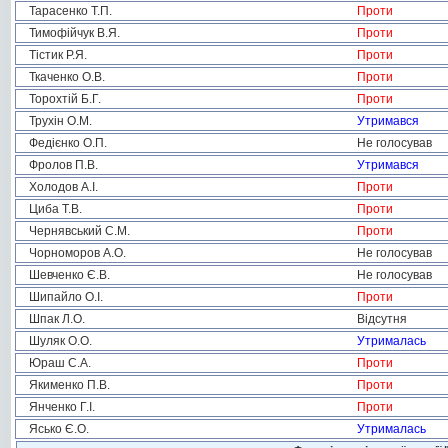
Тарасенко Т.П.
Проти
Тимофійчук В.Я.
Проти
Тістик Р.Я.
Проти
Ткаченко О.В.
Проти
Торохтій Б.Г.
Проти
Трухін О.М.
Утримався
Федієнко О.П.
Не голосував
Фролов П.В.
Утримався
Холодов А.І.
Проти
Циба Т.В.
Проти
Чернявський С.М.
Проти
Чорноморов А.О.
Не голосував
Шевченко Є.В.
Не голосував
Шипайло О.І.
Проти
Шпак Л.О.
Відсутня
Шуляк О.О.
Утрималась
Юраш С.А.
Проти
Якименко П.В.
Проти
Янченко Г.І.
Проти
Ясько Є.О.
Утрималась