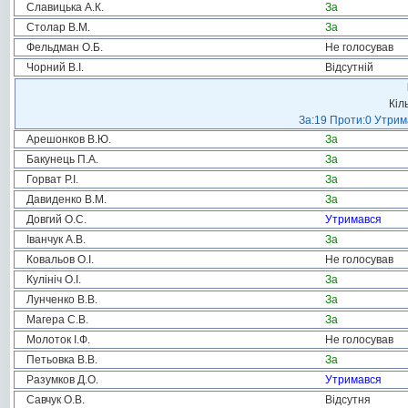
Славицька А.К.
За
Столар В.М.
За
Фельдман О.Б.
Не голосував
Чорний В.І.
Відсутній
Кіл
За:19 Проти:0 Утрима
Арешонков В.Ю.
За
Бакунець П.А.
За
Горват Р.І.
За
Давиденко В.М.
За
Довгий О.С.
Утримався
Іванчук А.В.
За
Ковальов О.І.
Не голосував
Кулініч О.І.
За
Лунченко В.В.
За
Магера С.В.
За
Молоток І.Ф.
Не голосував
Петьовка В.В.
За
Разумков Д.О.
Утримався
Савчук О.В.
Відсутня