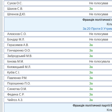
Сухов О.С.
Не голосував
Шахов С.В.
За
Шпенов Д.Ю.
Не голосував
Фракція політичної 
Кіл
За:20 Проти:0 Утрим
Алєксєєв С.О.
Не голосував
Бондар М.Л.
Не голосував
Герасимов А.В.
За
Гончаренко О.О.
За
Забродський М.В.
За
Іонова М.М.
Не голосувала
Княжицький М.Л.
За
Кубів С.І.
За
Павленко Р.М.
За
Порошенко П.О.
За
Синютка О.М.
За
Федина С.Р.
За
Чийгоз А.З.
За
Фракція політичної партії
Кіл