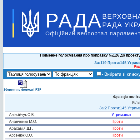
РАДА
ВЕРХОВН
РАДА УКР
Офіційний вебпортал парламент
Поіменне голосування про поправку №126 до проекту
1
За:119 Проти:145 Утрим
Ріш
- Вибрати зі списк
Зберегти в форматі RTF
Фракція політ
Кіль
За:2 Проти:145 Утрима
Аліксійчук О.В.
Утримався
Ананченко М.О.
Проти
Арахамія Д.Г.
Проти
Арсенюк О.О.
Проти