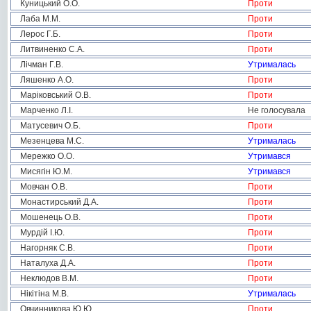
Куницький О.О.
Проти
Лаба М.М.
Проти
Лерос Г.Б.
Проти
Литвиненко С.А.
Проти
Лічман Г.В.
Утрималась
Ляшенко А.О.
Проти
Маріковський О.В.
Проти
Марченко Л.І.
Не голосувала
Матусевич О.Б.
Проти
Мезенцева М.С.
Утрималась
Мережко О.О.
Утримався
Мисягін Ю.М.
Утримався
Мовчан О.В.
Проти
Монастирський Д.А.
Проти
Мошенець О.В.
Проти
Мурдій І.Ю.
Проти
Нагорняк С.В.
Проти
Наталуха Д.А.
Проти
Неклюдов В.М.
Проти
Нікітіна М.В.
Утрималась
Овчинникова Ю.Ю.
Проти