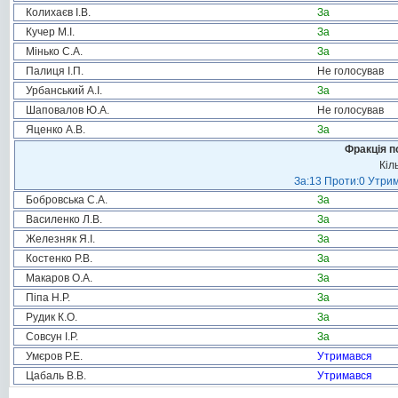
Колихаєв І.В.
За
Кучер М.І.
За
Мінько С.А.
За
Палиця І.П.
Не голосував
Урбанський А.І.
За
Шаповалов Ю.А.
Не голосував
Яценко А.В.
За
Фракція п
Кіл
За:13 Проти:0 Утрим
Бобровська С.А.
За
Василенко Л.В.
За
Железняк Я.І.
За
Костенко Р.В.
За
Макаров О.А.
За
Піпа Н.Р.
За
Рудик К.О.
За
Совсун І.Р.
За
Умєров Р.Е.
Утримався
Цабаль В.В.
Утримався