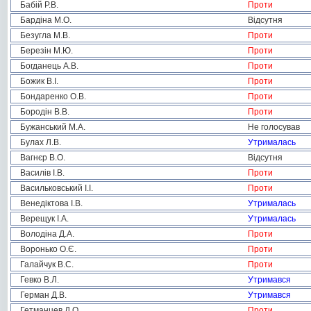
Бабій Р.В.
Проти
Бардіна М.О.
Відсутня
Безугла М.В.
Проти
Березін М.Ю.
Проти
Богданець А.В.
Проти
Божик В.І.
Проти
Бондаренко О.В.
Проти
Бородін В.В.
Проти
Бужанський М.А.
Не голосував
Булах Л.В.
Утрималась
Вагнєр В.О.
Відсутня
Василів І.В.
Проти
Васильковський І.І.
Проти
Венедіктова І.В.
Утрималась
Верещук І.А.
Утрималась
Володіна Д.А.
Проти
Воронько О.Є.
Проти
Галайчук В.С.
Проти
Гевко В.Л.
Утримався
Герман Д.В.
Утримався
Гетманцев Д.О.
Проти