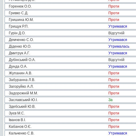
Горенюк О.О.
Проти
Гривко С.Д.
Проти
Гришина Ю.М.
Проти
Грищук Р.П.
Утримався
Гурін Д.О.
Відсутній
Демченко С.О.
Утримався
Діденко Ю.О.
Утрималась
Дмитрук А.Г.
Утримався
Дубінський О.А.
Відсутній
Дунда О.А.
Утримався
Жупанин А.В.
Проти
Забуранна Л.В.
Проти
Загоруйко А.Л.
Проти
Задорожній М.М.
Проти
Заславський Ю.І.
За
Здебський Ю.В.
Проти
Зуєв М.С.
Проти
Іванов В.І.
Проти
Кабанов О.Є.
Проти
Кальченко С.В.
Утримався