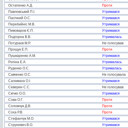
Остапенко А.Д.
Проти
Павловський П.І.
Утримався
Пасічний О.С.
Утримався
Перебийніс М.В.
Утримався
Пивоваров Є.П.
Утримався
Подгорна В.В.
Утрималась
Потураєв М.Р.
Не голосував
Прощук Е.П.
Проти
Пушкаренко А.М.
Утримався
Рєпіна Е.А.
Утрималась
Руденко О.С.
Утрималась
Савченко О.С.
Не голосувала
Саламаха О.І.
Утримався
Северин С.С.
Не голосував
Скічко О.О.
Утримався
Сова О.Г.
Проти
Соломчук Д.В.
Проти
Соха Р.В.
Проти
Стефанчук М.О.
Утримався
Струневич В.О.
Утримався