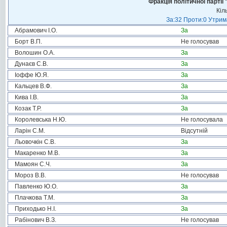
Фракція політичної пар
Кіл
За:32 Проти:0 Утрима
Абрамович І.О.
За
Борт В.П.
Не голосував
Волошин О.А.
За
Дунаєв С.В.
За
Іоффе Ю.Я.
За
Кальцев В.Ф.
За
Кива І.В.
За
Козак Т.Р.
За
Королевська Н.Ю.
Не голосувала
Ларін С.М.
Відсутній
Льовочкін С.В.
За
Макаренко М.В.
За
Мамоян С.Ч.
За
Мороз В.В.
Не голосував
Павленко Ю.О.
За
Плачкова Т.М.
За
Приходько Н.І.
За
Рабінович В.З.
Не голосував