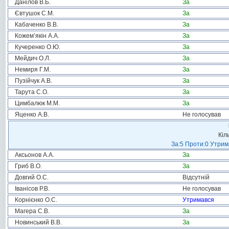
Данілов В.Б.
За
Євтушок С.М.
За
Кабаченко В.В.
За
Кожем’якін А.А.
За
Кучеренко О.Ю.
За
Мейдич О.Л.
За
Немиря Г.М.
За
Пузійчук А.В.
За
Тарута С.О.
За
Цимбалюк М.М.
За
Яценко А.В.
Не голосував
Кіл
За:5 Проти:0 Утрим
Аксьонов А.А.
За
Гриб В.О.
За
Довгий О.С.
Відсутній
Іванісов Р.В.
Не голосував
Корнієнко О.С.
Утримався
Магера С.В.
За
Новинський В.В.
За