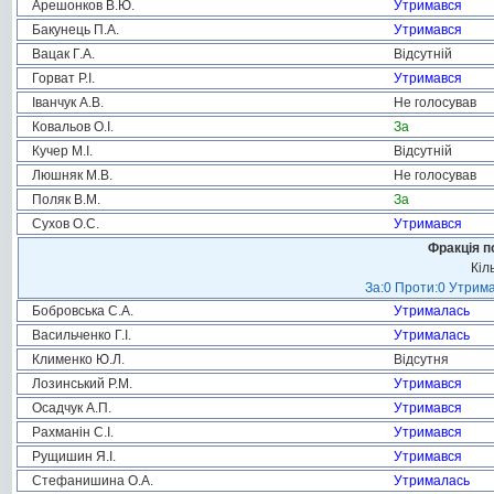
Арешонков В.Ю.
Утримався
Бакунець П.А.
Утримався
Вацак Г.А.
Відсутній
Горват Р.І.
Утримався
Іванчук А.В.
Не голосував
Ковальов О.І.
За
Кучер М.І.
Відсутній
Люшняк М.В.
Не голосував
Поляк В.М.
За
Сухов О.С.
Утримався
Фракція п
Кіл
За:0 Проти:0 Утрима
Бобровська С.А.
Утрималась
Васильченко Г.І.
Утрималась
Клименко Ю.Л.
Відсутня
Лозинський Р.М.
Утримався
Осадчук А.П.
Утримався
Рахманін С.І.
Утримався
Рущишин Я.І.
Утримався
Стефанишина О.А.
Утрималась