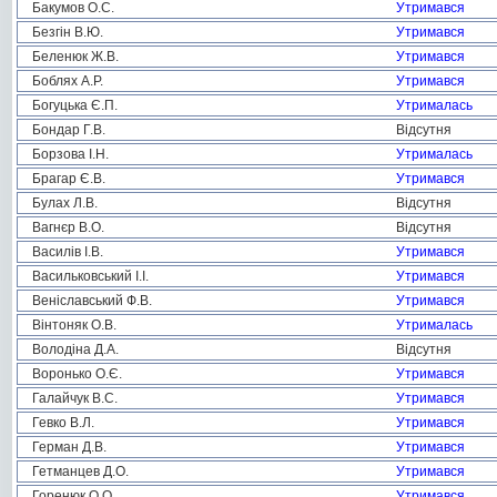
Бакумов О.С.
Утримався
Безгін В.Ю.
Утримався
Беленюк Ж.В.
Утримався
Боблях А.Р.
Утримався
Богуцька Є.П.
Утрималась
Бондар Г.В.
Відсутня
Борзова І.Н.
Утрималась
Брагар Є.В.
Утримався
Булах Л.В.
Відсутня
Вагнєр В.О.
Відсутня
Василів І.В.
Утримався
Васильковський І.І.
Утримався
Веніславський Ф.В.
Утримався
Вінтоняк О.В.
Утрималась
Володіна Д.А.
Відсутня
Воронько О.Є.
Утримався
Галайчук В.С.
Утримався
Гевко В.Л.
Утримався
Герман Д.В.
Утримався
Гетманцев Д.О.
Утримався
Горенюк О.О.
Утримався