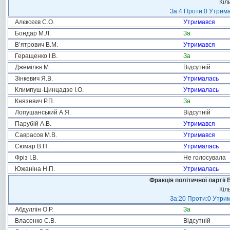
Кіл
За:4 Проти:0 Утрима
Алєксєєв С.О.
Утримався
Бондар М.Л.
За
В’ятрович В.М.
Утримався
Геращенко І.В.
За
Джемілєв М. .
Відсутній
Зінкевич Я.В.
Утрималась
Климпуш-Цинцадзе І.О.
Утрималась
Князевич Р.П.
За
Лопушанський А.Я.
Відсутній
Парубій А.В.
Утримався
Саврасов М.В.
Утримався
Сюмар В.П.
Утрималась
Фріз І.В.
Не голосувала
Южаніна Н.П.
Утрималась
Фракція політичної партії
Кіл
За:20 Проти:0 Утрим
Абдуллін О.Р.
За
Власенко С.В.
Відсутній