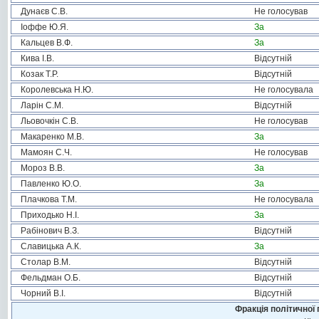
Дунаєв С.В.
Не голосував
Іоффе Ю.Я.
За
Кальцев В.Ф.
За
Кива І.В.
Відсутній
Козак Т.Р.
Відсутній
Королевська Н.Ю.
Не голосувала
Ларін С.М.
Відсутній
Льовочкін С.В.
Не голосував
Макаренко М.В.
За
Мамоян С.Ч.
Не голосував
Мороз В.В.
За
Павленко Ю.О.
За
Плачкова Т.М.
Не голосувала
Приходько Н.І.
За
Рабінович В.З.
Відсутній
Славицька А.К.
За
Столар В.М.
Відсутній
Фельдман О.Б.
Відсутній
Чорний В.І.
Відсутній
Фракція політичної 