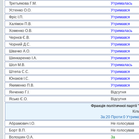
Третьякова Г.М.
Утрималась
Устенко О.О.
Утримався
Фріс І.П.
Утримався
Халімон П.В.
Утримався
Хоменко О.В.
Утрималась
Чернєв Є.В.
Утримався
Чорний Д.С.
Утримався
Швачко А.О.
Утримався
Шинкаренко І.А.
Утримався
Шол М.В.
Утрималась
Штепа С.С.
Утримався
Юнаков І.С.
Утримався
Якименко П.В.
Утримався
Янченко Г.І.
Відсутня
Ясько Є.О.
Відсутня
Фракція політичної пар
Кіл
За:20 Проти:0 Утрима
Абрамович І.О.
Не голосував
Борт В.П.
Не голосував
Волошин О.А.
За