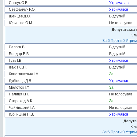
Савчук О.В.
Утрималась
Стефанчук Р.О.
Утримався
Шенцев Д.О.
Відсутній
Юрченко О.М.
Не голосував
Депутатська 
Кіл
За:6 Проти:0 Утрим
Балога В.І.
Відсутній
Бондар В.В.
Відсутній
Гузь І.В.
Утримався
Івахів С.П.
Відсутній
Констанкевич І.М.
За
Лубінець Д.В.
Утримався
Молоток І.Ф.
За
Палиця І.П.
Не голосував
Скороход А.К.
За
Чайківський І.А.
Не голосував
Юрчишин П.В.
Утримався
Депута
Кіл
За:6 Проти:0 Утрим