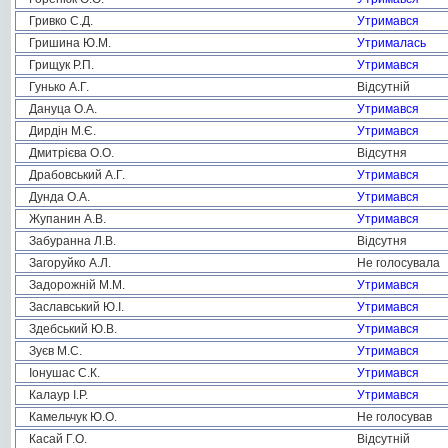
Гривко С.Д.
Утримався
Гришина Ю.М.
Утрималась
Грищук Р.П.
Утримався
Гунько А.Г.
Відсутній
Дануца О.А.
Утримався
Дирдін М.Є.
Утримався
Дмитрієва О.О.
Відсутня
Драбовський А.Г.
Утримався
Дунда О.А.
Утримався
Жупанин А.В.
Утримався
Забуранна Л.В.
Відсутня
Загоруйко А.Л.
Не голосувала
Задорожній М.М.
Утримався
Заславський Ю.І.
Утримався
Здебський Ю.В.
Утримався
Зуєв М.С.
Утримався
Іонушас С.К.
Утримався
Калаур І.Р.
Утримався
Камельчук Ю.О.
Не голосував
Касай Г.О.
Відсутній