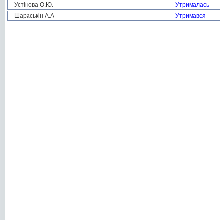
Устінова О.Ю.
Утрималась
Шараськін А.А.
Утримався