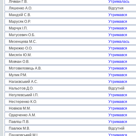
Лічман Г.В.
Утрималась
Ляшенко А.О.
Відсутня
Мандзій С.В.
Утримався
Марусяк О.Р.
Утримався
Марчук І.П.
Утримався
Матусевич О.Б.
Утримався
Мезенцева М.С.
Утрималась
Мережко О.О.
Утримався
Мисягін Ю.М.
Утримався
Мовчан О.В.
Утримався
Мотовиловець А.В.
Утримався
Мулик Р.М.
Утримався
Нагаєвський А.С.
Утримався
Нальотов Д.О.
Відсутній
Негулевський І.П.
Утримався
Нестеренко К.О.
Утримався
Новіков М.М.
Утримався
Одарченко А.М.
Утримався
Павліш П.В.
Утримався
Павлюк М.В.
Відсутній
Пашковський М.І.
Утримався