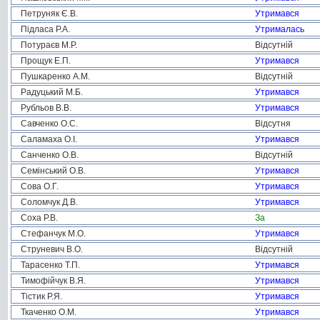
Петруняк Є.В.
Утримався
Підласа Р.А.
Утрималась
Потураєв М.Р.
Відсутній
Прощук Е.П.
Утримався
Пушкаренко А.М.
Відсутній
Радуцький М.Б.
Утримався
Рубльов В.В.
Утримався
Савченко О.С.
Відсутня
Саламаха О.І.
Утримався
Санченко О.В.
Відсутній
Семінський О.В.
Утримався
Сова О.Г.
Утримався
Соломчук Д.В.
Утримався
Соха Р.В.
За
Стефанчук М.О.
Утримався
Струневич В.О.
Відсутній
Тарасенко Т.П.
Утримався
Тимофійчук В.Я.
Утримався
Тістик Р.Я.
Утримався
Ткаченко О.М.
Утримався