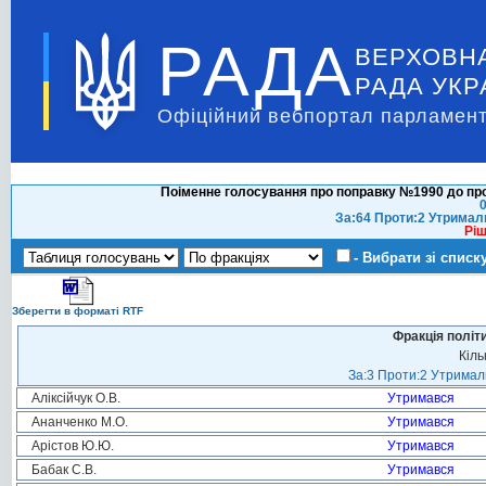
РАДА
ВЕРХОВН
РАДА УКР
Офіційний вебпортал парламент
Поіменне голосування про поправку №1990 до про
0
За:64 Проти:2 Утримал
Ріш
- Вибрати зі списк
Зберегти в форматі RTF
Фракція політ
Кіль
За:3 Проти:2 Утримали
Аліксійчук О.В.
Утримався
Ананченко М.О.
Утримався
Арістов Ю.Ю.
Утримався
Бабак С.В.
Утримався