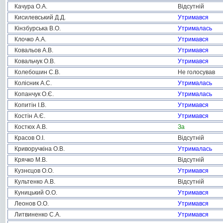
Качура О.А.
Відсутній
Кисилевський Д.Д.
Утримався
Кінзбурська В.О.
Утрималась
Клочко А.А.
Утримався
Ковальов А.В.
Утримався
Ковальчук О.В.
Утримався
Колебошин С.В.
Не голосував
Колісник А.С.
Утрималась
Копанчук О.Є.
Утрималась
Копитін І.В.
Утримався
Костін А.Є.
Утримався
Костюх А.В.
За
Красов О.І.
Відсутній
Криворучкіна О.В.
Утрималась
Крячко М.В.
Відсутній
Кузнєцов О.О.
Утримався
Культенко А.В.
Відсутній
Куницький О.О.
Утримався
Леонов О.О.
Утримався
Литвиненко С.А.
Утримався