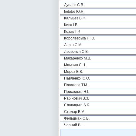
Дунаєв С.В.
Іоффе Ю.Я.
Кальцев В.Ф.
Кива І.В.
Козак Т.Р.
Королевська Н.Ю.
Ларін С.М.
Льовочкін С.В.
Макаренко М.В.
Мамоян С.Ч.
Мороз В.В.
Павленко Ю.О.
Плачкова Т.М.
Приходько Н.І.
Рабінович В.З.
Славицька А.К.
Столар В.М.
Фельдман О.Б.
Чорний В.І.