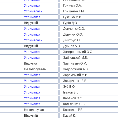
Утримався
Гринчук О.А.
Утрималась
Грищенко Т.М.
Утримався
Гузенко М.В.
Відсутній
Гурін Д.О.
Утримався
Демченко С.О.
Утримався
Діденко Ю.О.
Утрималась
Дмитрук А.Г.
Відсутній
Дубнов А.В.
Утримався
Жмеренецький О.С.
Утримався
Заблоцький М.Б.
Відсутня
Завітневич О.М.
Не голосувала
Задорожний А.В.
Утримався
Заремський М.В.
Утримався
Захарченко В.В.
Утримався
Зуб В.О.
Утримався
Іванов В.І.
Утримався
Кабанов О.Є.
Утримався
Кальченко С.В.
Не голосував
Каптєлов Р.В.
Відсутній
Касай К.І.