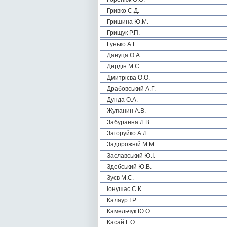
Гривко С.Д.
Гришина Ю.М.
Грищук Р.П.
Гунько А.Г.
Дануца О.А.
Дирдін М.Є.
Дмитрієва О.О.
Драбовський А.Г.
Дунда О.А.
Жупанин А.В.
Забуранна Л.В.
Загоруйко А.Л.
Задорожній М.М.
Заславський Ю.І.
Здебський Ю.В.
Зуєв М.С.
Іонушас С.К.
Калаур І.Р.
Камельчук Ю.О.
Касай Г.О.