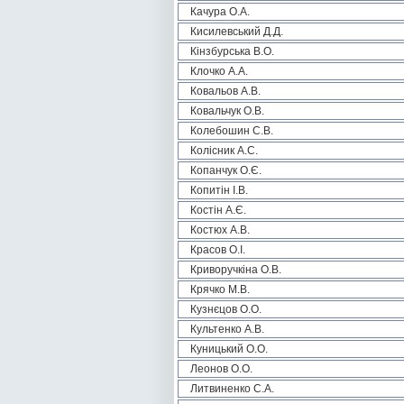
Качура О.А.
Кисилевський Д.Д.
Кінзбурська В.О.
Клочко А.А.
Ковальов А.В.
Ковальчук О.В.
Колебошин С.В.
Колісник А.С.
Копанчук О.Є.
Копитін І.В.
Костін А.Є.
Костюх А.В.
Красов О.І.
Криворучкіна О.В.
Крячко М.В.
Кузнєцов О.О.
Культенко А.В.
Куницький О.О.
Леонов О.О.
Литвиненко С.А.