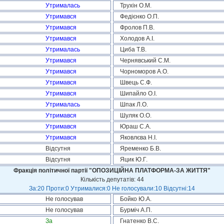
Утрималась
Трухін О.М.
Утримався
Федієнко О.П.
Утримався
Фролов П.В.
Утримався
Холодов А.І.
Утрималась
Циба Т.В.
Утримався
Чернявський С.М.
Утримався
Чорноморов А.О.
Утримався
Швець С.Ф.
Утримався
Шипайло О.І.
Утрималась
Шпак Л.О.
Утримався
Шуляк О.О.
Утримався
Юраш С.А.
Утримався
Яковлєва Н.І.
Відсутня
Яременко Б.В.
Відсутня
Яцик Ю.Г.
Фракція політичної партії "ОПОЗИЦІЙНА ПЛАТФОРМА-ЗА ЖИТТЯ"
Кількість депутатів: 44
За:20 Проти:0 Утрималися:0 Не голосували:10 Відсутні:14
Не голосував
Бойко Ю.А.
Не голосував
Бурміч А.П.
За
Гнатенко В.С.