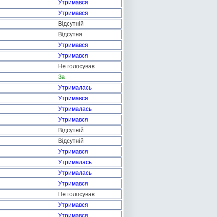
Утримався
Утримався
Відсутній
Відсутня
Утримався
Утримався
Не голосував
За
Утрималась
Утримався
Утрималась
Утримався
Відсутній
Відсутній
Утримався
Утрималась
Утрималась
Утримався
Не голосував
Утримався
Утримався