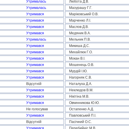
Утрималась
Любота Д.В.
Утрималась
Мазурашу Г.Г.
Утримався
Маріковський О.В.
Утримався
Марченко Л.І.
Утримався
Маслов Д.В.
Утримався
Медяник В.А.
Утрималась
Мельник П.В.
Утримався
Микиша Д.С.
Утримався
Михайлюк Г.О.
Утримався
Мокан В.І.
Утримався
Мошенець О.В.
Утримався
Мурдій І.Ю.
Утримався
Нагорняк С.В.
Відсутній
Наталуха Д.А.
Утримався
Неклюдов В.М.
Утримався
Нікітіна М.В.
Утримався
Овчинникова Ю.Ю.
Не голосував
Остапенко А.Д.
Утримався
Павловський П.І.
Відсутній
Пасічний О.С.
Утримався
Перебийніс М.В.