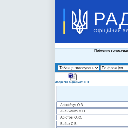
РА
Офіційний в
Поіменне голосуван
Зберегти в форматі RTF
Аліксійчук О.В.
Ананченко М.О.
Арістов Ю.Ю.
Бабак С.В.