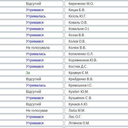
Відсутній
Кириченко М.О.
Утримався
Кицак Б.В.
Утрималась
Кісєль Ю.Г.
Утримався
Коваль О.В.
Утримався
Ковальов О.І.
Утримався
Козак В.В.
Утримався
Колєв О.В.
Не голосувала
Колюх В.В.
Утрималась
Копиленко О.Л.
Утримався
Корявченков Ю.В.
Утримався
Костюк Д.С.
За
Кравчук Є.М.
Відсутній
Крейденко В.В.
Утрималась
Кривошеєв І.С.
Відсутній
Кузбит Ю.М.
Утримався
Кузьміних С.В.
Відсутній
Кунаєв А.Ю.
Не голосував
Лаба М.М.
Утримався
Лис О.Г.
Утримався
Літвінов О.М.