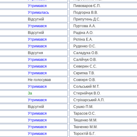
Утримався
Пивоваров Є.П.
Утрималась
Подгорна В.В.
Відсутній
Припутень Д.С.
Утримався
Пуртова А.А.
Відсутній
Радіна А.О.
Утримався
Рєпіна Е.А.
Утримався
Руденко О.С.
Відсутня
Саладуха О.В.
Утримався
Салійчук О.В.
Утримався
Северин С.С.
Утримався
Скрипка Т.В.
Не голосував
Совгиря О.В.
Утримався
Сольський М.Т.
За
Стернійчук В.О.
Утримався
Стріхарський А.П.
Відсутній
Сушко П.М.
Утримався
Тарасов О.С.
Утримався
Тищенко М.М.
Утримався
Ткаченко М.М.
Утримався
Торохтій Б.Г.