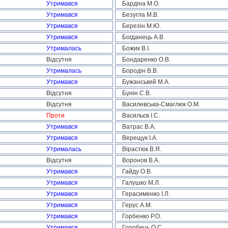
Утримався
Бардіна М.О.
Утримався
Безугла М.В.
Утримався
Березін М.Ю.
Утримався
Богданець А.В.
Утрималась
Божик В.І.
Відсутня
Бондаренко О.В.
Утрималась
Бородін В.В.
Утримався
Бужанський М.А.
Відсутня
Бунін С.В.
Відсутня
Василевська-Смаглюк О.М.
Проти
Васильєв І.С.
Утримався
Ватрас В.А.
Утримався
Верещук І.А.
Утрималась
Вірастюк В.Я.
Відсутня
Воронов В.А.
Утримався
Гайду О.В.
Утримався
Галушко М.Л.
Утримався
Герасименко І.Л.
Утримався
Герус А.М.
Утримався
Горбенко Р.О.
Утримався
Горобець О.С.