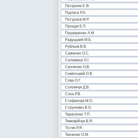
Петруняк Є.В.
Підласа Р.А.
Потураєв М.Р.
Прощук Е.П.
Пушкаренко А.М.
Радуцький М.Б.
Рубльов В.В.
Савченко О.С.
Саламаха О.І.
Санченко О.В.
Семінський О.В.
Сова О.Г.
Соломчук Д.В.
Соха Р.В.
Стефанчук М.О.
Струневич В.О.
Тарасенко Т.П.
Тимофійчук В.Я.
Тістик Р.Я.
Ткаченко О.М.