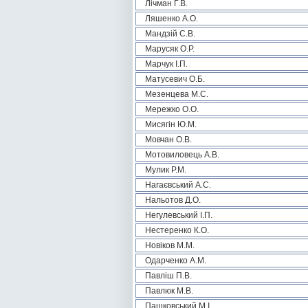
Лічман Г.В.
Ляшенко А.О.
Мандзій С.В.
Марусяк О.Р.
Марчук І.П.
Матусевич О.Б.
Мезенцева М.С.
Мережко О.О.
Мисягін Ю.М.
Мовчан О.В.
Мотовиловець А.В.
Мулик Р.М.
Нагаєвський А.С.
Нальотов Д.О.
Негулевський І.П.
Нестеренко К.О.
Новіков М.М.
Одарченко А.М.
Павліш П.В.
Павлюк М.В.
Пашковський М.І.