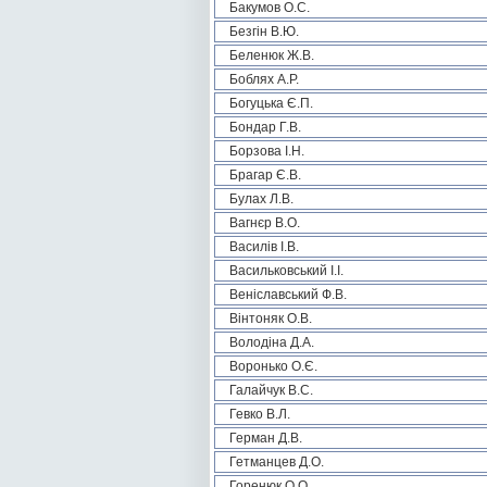
Бакумов О.С.
Безгін В.Ю.
Беленюк Ж.В.
Боблях А.Р.
Богуцька Є.П.
Бондар Г.В.
Борзова І.Н.
Брагар Є.В.
Булах Л.В.
Вагнєр В.О.
Василів І.В.
Васильковський І.І.
Веніславський Ф.В.
Вінтоняк О.В.
Володіна Д.А.
Воронько О.Є.
Галайчук В.С.
Гевко В.Л.
Герман Д.В.
Гетманцев Д.О.
Горенюк О.О.