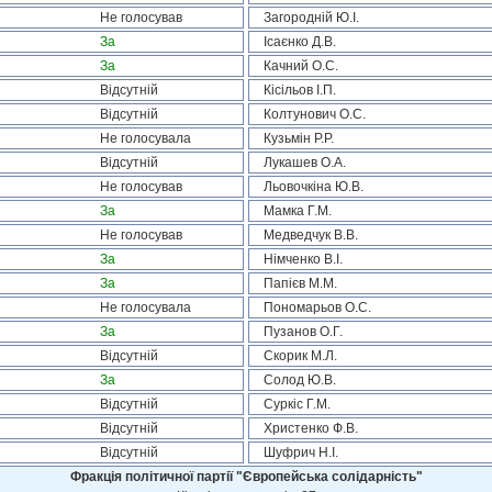
Не голосував
Загородній Ю.І.
За
Ісаєнко Д.В.
За
Качний О.С.
Відсутній
Кісільов І.П.
Відсутній
Колтунович О.С.
Не голосувала
Кузьмін Р.Р.
Відсутній
Лукашев О.А.
Не голосував
Льовочкіна Ю.В.
За
Мамка Г.М.
Не голосував
Медведчук В.В.
За
Німченко В.І.
За
Папієв М.М.
Не голосувала
Пономарьов О.С.
За
Пузанов О.Г.
Відсутній
Скорик М.Л.
За
Солод Ю.В.
Відсутній
Суркіс Г.М.
Відсутній
Христенко Ф.В.
Відсутній
Шуфрич Н.І.
Фракція політичної партії "Європейська солідарність"