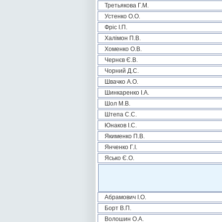
Третьякова Г.М.
Устенко О.О.
Фріс І.П.
Халімон П.В.
Хоменко О.В.
Чернєв Є.В.
Чорний Д.С.
Швачко А.О.
Шинкаренко І.А.
Шол М.В.
Штепа С.С.
Юнаков І.С.
Якименко П.В.
Янченко Г.І.
Ясько Є.О.
Абрамович І.О.
Борт В.П.
Волошин О.А.