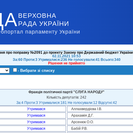
ДА
ВЕРХОВНА
РАДА УКРАЇНИ
ебпортал парламенту України
ня про поправку №2091 до проекту Закону про Державний бюджет України 
02.11.2021 10:53
За:60 Проти:3 Утрималися:236 Не голосували:41 Всього:340
Рішення не прийнято
- Вибрати зі списку
Фракція політичної партії "СЛУГА НАРОДУ"
Кількість депутатів: 242
За:4 Проти:3 Утрималися:181 Не голосували:12 Відсутні:42
Утримався
Аллахвердієва І.В.
Утримався
Арахамія Д.Г.
Утримався
Арсенюк О.О.
Утримався
Бабій Р.В.