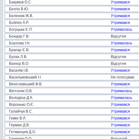
Бакумов О.С.
Утримався
Безгін В.Ю.
Утримався
Беленюк Ж.В.
Утримався
Боблях А.Р.
Утримався
Богуцька Є.П.
Утрималась
Бондар Г.В.
Відсутня
Борзова І.Н.
Утрималась
Брагар Є.В.
Утримався
Булах Л.В.
Відсутня
Вагнєр В.О.
Відсутня
Василів І.В.
Утримався
Васильковський І.І.
Не голосував
Веніславський Ф.В.
Утримався
Вінтоняк О.В.
Утрималась
Володіна Д.А.
Утрималась
Воронько О.Є.
Утримався
Галайчук В.С.
Утримався
Гевко В.Л.
Утримався
Герман Д.В.
Утримався
Гетманцев Д.О.
Утримався
Горенюк О.О.
Відсутній