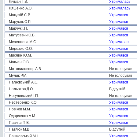
Лічман Г.В.
Утрималась
Ляшенко А.О.
Утрималась
Мандзій С.В.
Утримався
Марусяк О.Р.
Утримався
Марчук І.П.
Утримався
Матусевич О.Б.
Утримався
Мезенцева М.С.
Утрималась
Мережко О.О.
Утримався
Мисягін Ю.М.
Утримався
Мовчан О.В.
Утримався
Мотовиловець А.В.
Не голосував
Мулик Р.М.
Не голосував
Нагаєвський А.С.
Утримався
Нальотов Д.О.
Відсутній
Негулевський І.П.
Не голосував
Нестеренко К.О.
Утримався
Новіков М.М.
Утримався
Одарченко А.М.
Утримався
Павліш П.В.
Утримався
Павлюк М.В.
Відсутній
Пашковський М.І.
Утримався