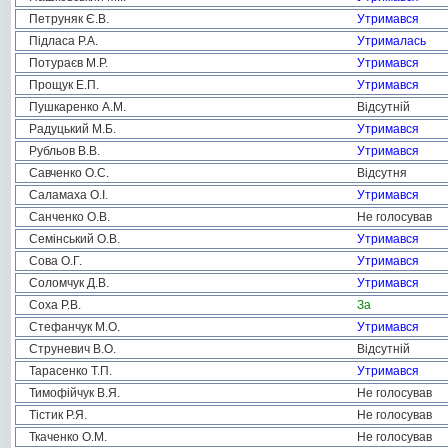
Петруняк Є.В.
Утримався
Підласа Р.А.
Утрималась
Потураєв М.Р.
Утримався
Прощук Е.П.
Утримався
Пушкаренко А.М.
Відсутній
Радуцький М.Б.
Утримався
Рубльов В.В.
Утримався
Савченко О.С.
Відсутня
Саламаха О.І.
Утримався
Санченко О.В.
Не голосував
Семінський О.В.
Утримався
Сова О.Г.
Утримався
Соломчук Д.В.
Утримався
Соха Р.В.
За
Стефанчук М.О.
Утримався
Струневич В.О.
Відсутній
Тарасенко Т.П.
Утримався
Тимофійчук В.Я.
Не голосував
Тістик Р.Я.
Не голосував
Ткаченко О.М.
Не голосував