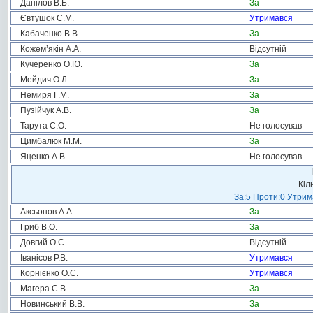
Данілов В.Б.
За
Євтушок С.М.
Утримався
Кабаченко В.В.
За
Кожем’якін А.А.
Відсутній
Кучеренко О.Ю.
За
Мейдич О.Л.
За
Немиря Г.М.
За
Пузійчук А.В.
За
Тарута С.О.
Не голосував
Цимбалюк М.М.
За
Яценко А.В.
Не голосував
Кіл
За:5 Проти:0 Утрим
Аксьонов А.А.
За
Гриб В.О.
За
Довгий О.С.
Відсутній
Іванісов Р.В.
Утримався
Корнієнко О.С.
Утримався
Магера С.В.
За
Новинський В.В.
За