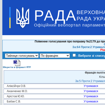
РАДА
ВЕРХОВН
РАДА УКР
Офіційний вебпортал парламент
Поіменне голосування про поправку №2179 до про
За:64 Проти:2 Утримал
Ріш
- Вибрати зі списк
Зберегти в форматі RTF
Фракція політ
Кіль
За:5 Проти:2 Утримали
Аліксійчук О.В.
Утримався
Ананченко М.О.
Утримався
Арістов Ю.Ю.
Утримався
Бабак С.В.
Утримався