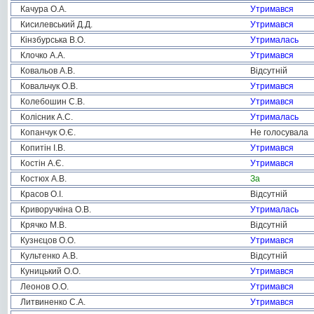
Качура О.А.
Утримався
Кисилевський Д.Д.
Утримався
Кінзбурська В.О.
Утрималась
Клочко А.А.
Утримався
Ковальов А.В.
Відсутній
Ковальчук О.В.
Утримався
Колебошин С.В.
Утримався
Колісник А.С.
Утрималась
Копанчук О.Є.
Не голосувала
Копитін І.В.
Утримався
Костін А.Є.
Утримався
Костюх А.В.
За
Красов О.І.
Відсутній
Криворучкіна О.В.
Утрималась
Крячко М.В.
Відсутній
Кузнєцов О.О.
Утримався
Культенко А.В.
Відсутній
Куницький О.О.
Утримався
Леонов О.О.
Утримався
Литвиненко С.А.
Утримався