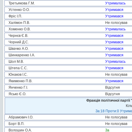
Третьякова Г.М.
Утрималась
Устенко О.О.
Утримався
Фріс І.П.
Утримався
Халімон П.В.
Не голосував
Хоменко О.В.
Утрималась
Чернєв Є.В.
Утримався
Чорний Д.С.
Утримався
Швачко А.О.
Утримався
Шинкаренко І.А.
Утримався
Шол М.В.
Утрималась
Штепа С.С.
Утримався
Юнаков І.С.
Не голосував
Якименко П.В.
Утримався
Янченко Г.І.
Відсутня
Ясько Є.О.
Відсутня
Фракція політичної пар
Кіл
За:18 Проти:0 Утрима
Абрамович І.О.
Не голосував
Борт В.П.
Не голосував
Волошин О.А.
За