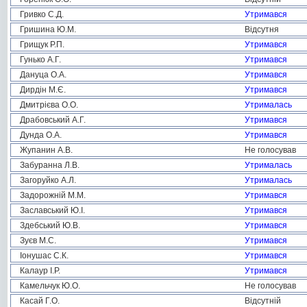
Гривко С.Д.
Утримався
Гришина Ю.М.
Відсутня
Грищук Р.П.
Утримався
Гунько А.Г.
Утримався
Дануца О.А.
Утримався
Дирдін М.Є.
Утримався
Дмитрієва О.О.
Утрималась
Драбовський А.Г.
Утримався
Дунда О.А.
Утримався
Жупанин А.В.
Не голосував
Забуранна Л.В.
Утрималась
Загоруйко А.Л.
Утрималась
Задорожній М.М.
Утримався
Заславський Ю.І.
Утримався
Здебський Ю.В.
Утримався
Зуєв М.С.
Утримався
Іонушас С.К.
Утримався
Калаур І.Р.
Утримався
Камельчук Ю.О.
Не голосував
Касай Г.О.
Відсутній