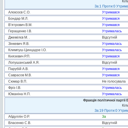
Кіл
За:1 Проти:0 Утрима
Алєксєєв С.О.
Утримався
Бондар М.Л.
Утримався
В’ятрович В.М.
Утримався
Геращенко І.В.
Утрималась
Джемілєв М. .
Відсутній
Зінкевич Я.В.
Утрималась
Климпуш-Цинцадзе І.О.
Утрималась
Князевич Р.П.
Утримався
Лопушанський А.Я.
Відсутній
Парубій А.В.
Утримався
Саврасов М.В.
Утримався
Сюмар В.П.
Не голосувала
Фріз І.В.
Утрималась
Южаніна Н.П.
Утрималась
Фракція політичної партії
Кіл
За:19 Проти:0 Утрим
Абдуллін О.Р.
За
Власенко С.В.
Відсутній