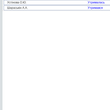
Устінова О.Ю.
Утрималась
Шараськін А.А.
Утримався