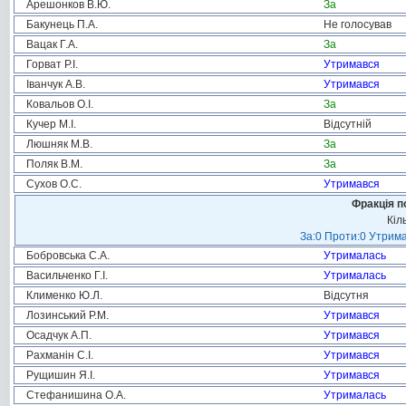
Арешонков В.Ю.
За
Бакунець П.А.
Не голосував
Вацак Г.А.
За
Горват Р.І.
Утримався
Іванчук А.В.
Утримався
Ковальов О.І.
За
Кучер М.І.
Відсутній
Люшняк М.В.
За
Поляк В.М.
За
Сухов О.С.
Утримався
Фракція п
Кіл
За:0 Проти:0 Утрима
Бобровська С.А.
Утрималась
Васильченко Г.І.
Утрималась
Клименко Ю.Л.
Відсутня
Лозинський Р.М.
Утримався
Осадчук А.П.
Утримався
Рахманін С.І.
Утримався
Рущишин Я.І.
Утримався
Стефанишина О.А.
Утрималась