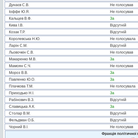
Дунаєв С.В.
Не голосував
Іоффе Ю.Я.
Не голосував
Кальцев В.Ф.
За
Кива І.В.
Відсутній
Козак Т.Р.
Відсутній
Королевська Н.Ю.
Не голосувала
Ларін С.М.
Відсутній
Льовочкін С.В.
Не голосував
Макаренко М.В.
За
Мамоян С.Ч.
Не голосував
Мороз В.В.
За
Павленко Ю.О.
За
Плачкова Т.М.
Не голосувала
Приходько Н.І.
За
Рабінович В.З.
Відсутній
Славицька А.К.
За
Столар В.М.
Відсутній
Фельдман О.Б.
Відсутній
Чорний В.І.
Не голосував
Фракція політичної 