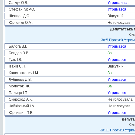
Савчук О.В.
Утрималась
Стефанчук Р.О.
Утримався
Шенцев Д.О.
Відсутній
Юрченко О.М.
Не голосував
Депутатська 
Кіл
За:5 Проти:0 Утрим
Балога В.І.
Утримався
Бондар В.В.
За
Гузь І.В.
Утримався
Івахів С.П.
Відсутній
Констанкевич І.М.
За
Лубінець Д.В.
Утримався
Молоток І.Ф.
За
Палиця І.П.
Утримався
Скороход А.К.
Не голосувала
Чайківський І.А.
Не голосував
Юрчишин П.В.
Утримався
Депута
Кіл
За:11 Проти:0 Утрим