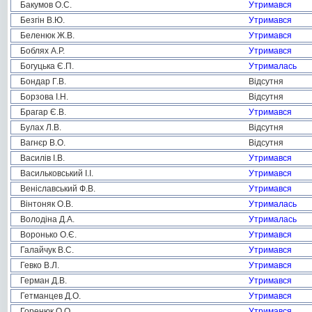
Бакумов О.С.
Утримався
Безгін В.Ю.
Утримався
Беленюк Ж.В.
Утримався
Боблях А.Р.
Утримався
Богуцька Є.П.
Утрималась
Бондар Г.В.
Відсутня
Борзова І.Н.
Відсутня
Брагар Є.В.
Утримався
Булах Л.В.
Відсутня
Вагнєр В.О.
Відсутня
Василів І.В.
Утримався
Васильковський І.І.
Утримався
Веніславський Ф.В.
Утримався
Вінтоняк О.В.
Утрималась
Володіна Д.А.
Утрималась
Воронько О.Є.
Утримався
Галайчук В.С.
Утримався
Гевко В.Л.
Утримався
Герман Д.В.
Утримався
Гетманцев Д.О.
Утримався
Горенюк О.О.
Утримався