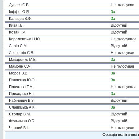
Дунаєв С.В.
Не голосував
Іоффе Ю.Я.
За
Кальцев В.Ф.
За
Кива І.В.
Відсутній
Козак Т.Р.
Відсутній
Королевська Н.Ю.
Не голосувала
Ларін С.М.
Відсутній
Льовочкін С.В.
Не голосував
Макаренко М.В.
За
Мамоян С.Ч.
Не голосував
Мороз В.В.
За
Павленко Ю.О.
За
Плачкова Т.М.
Не голосувала
Приходько Н.І.
За
Рабінович В.З.
Відсутній
Славицька А.К.
За
Столар В.М.
Відсутній
Фельдман О.Б.
Відсутній
Чорний В.І.
Не голосував
Фракція політичної 