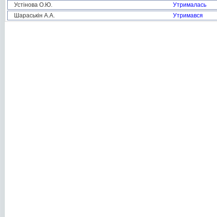
Устінова О.Ю.
Утрималась
Шараськін А.А.
Утримався