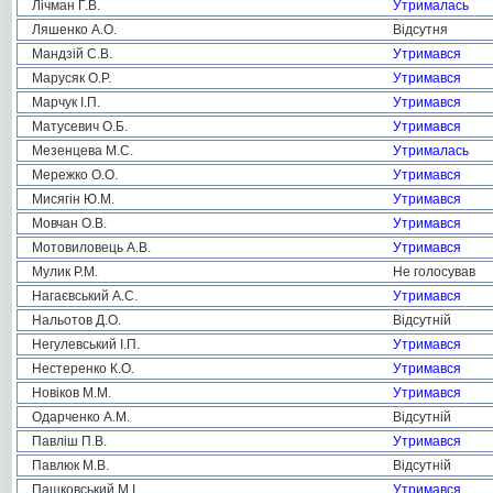
Лічман Г.В.
Утрималась
Ляшенко А.О.
Відсутня
Мандзій С.В.
Утримався
Марусяк О.Р.
Утримався
Марчук І.П.
Утримався
Матусевич О.Б.
Утримався
Мезенцева М.С.
Утрималась
Мережко О.О.
Утримався
Мисягін Ю.М.
Утримався
Мовчан О.В.
Утримався
Мотовиловець А.В.
Утримався
Мулик Р.М.
Не голосував
Нагаєвський А.С.
Утримався
Нальотов Д.О.
Відсутній
Негулевський І.П.
Утримався
Нестеренко К.О.
Утримався
Новіков М.М.
Утримався
Одарченко А.М.
Відсутній
Павліш П.В.
Утримався
Павлюк М.В.
Відсутній
Пашковський М.І.
Утримався