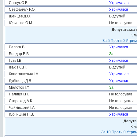
Савчук О.В.
Утрималась
Стефанчук Р.О.
Утримався
Шенцев Д.О.
Відсутній
Юрченко О.М.
Не голосував
Депутатська 
Кіл
За:5 Проти:0 Утрим
Балога В.І.
Утримався
Бондар В.В.
За
Гузь І.В.
Утримався
Івахів С.П.
Відсутній
Констанкевич І.М.
Утрималась
Лубінець Д.В.
Утримався
Молоток І.Ф.
За
Палиця І.П.
Не голосував
Скороход А.К.
Не голосувала
Чайківський І.А.
Не голосував
Юрчишин П.В.
Утримався
Депута
Кіл
За:10 Проти:0 Утрим