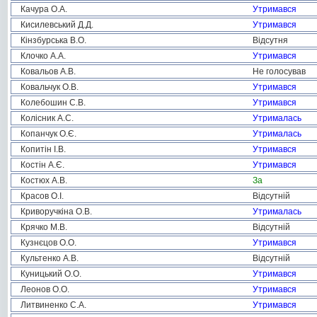
Качура О.А.
Утримався
Кисилевський Д.Д.
Утримався
Кінзбурська В.О.
Відсутня
Клочко А.А.
Утримався
Ковальов А.В.
Не голосував
Ковальчук О.В.
Утримався
Колебошин С.В.
Утримався
Колісник А.С.
Утрималась
Копанчук О.Є.
Утрималась
Копитін І.В.
Утримався
Костін А.Є.
Утримався
Костюх А.В.
За
Красов О.І.
Відсутній
Криворучкіна О.В.
Утрималась
Крячко М.В.
Відсутній
Кузнєцов О.О.
Утримався
Культенко А.В.
Відсутній
Куницький О.О.
Утримався
Леонов О.О.
Утримався
Литвиненко С.А.
Утримався