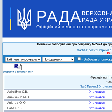
РАДА
ВЕРХОВН
РАДА УКР
Офіційний вебпортал парламент
Поіменне голосування про поправку №2424 до про
За:64 Проти:1 Утримал
Ріш
- Вибрати зі списк
Зберегти в форматі RTF
Фракція політ
Кіль
За:6 Проти:1 Утримали
Аліксійчук О.В.
Утримався
Ананченко М.О.
Утримався
Арістов Ю.Ю.
Утримався
Бабак С.В.
Утримався