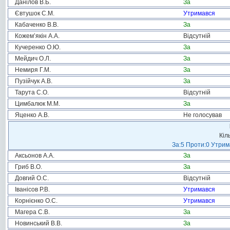
Данілов В.Б.
За
Євтушок С.М.
Утримався
Кабаченко В.В.
За
Кожем’якін А.А.
Відсутній
Кучеренко О.Ю.
За
Мейдич О.Л.
За
Немиря Г.М.
За
Пузійчук А.В.
За
Тарута С.О.
Відсутній
Цимбалюк М.М.
За
Яценко А.В.
Не голосував
Кіл
За:5 Проти:0 Утрим
Аксьонов А.А.
За
Гриб В.О.
За
Довгий О.С.
Відсутній
Іванісов Р.В.
Утримався
Корнієнко О.С.
Утримався
Магера С.В.
За
Новинський В.В.
За