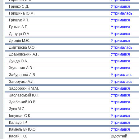
Гривко С.Д.
Утримався
Гришина Ю.М.
Утрималась
Грищук Р.П.
Утримався
Гунько А.Г.
Утримався
Дануца О.А.
Утримався
Дирдін М.Є.
Утримався
Дмитрієва О.О.
Утрималась
Драбовський А.Г.
Утримався
Дунда О.А.
Утримався
Жупанин А.В.
Утримався
Забуранна Л.В.
Утрималась
Загоруйко А.Л.
Утрималась
Задорожній М.М.
Утримався
Заславський Ю.І.
Утримався
Здебський Ю.В.
Утримався
Зуєв М.С.
Утримався
Іонушас С.К.
Утримався
Калаур І.Р.
Утримався
Камельчук Ю.О.
Утримався
Касай Г.О.
Відсутній