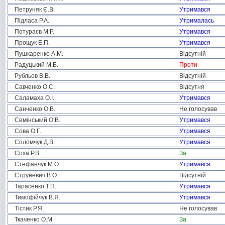
Петруняк Є.В.
Утримався
Підласа Р.А.
Утрималась
Потураєв М.Р.
Утримався
Прощук Е.П.
Утримався
Пушкаренко А.М.
Відсутній
Радуцький М.Б.
Проти
Рубльов В.В.
Відсутній
Савченко О.С.
Відсутня
Саламаха О.І.
Утримався
Санченко О.В.
Не голосував
Семінський О.В.
Утримався
Сова О.Г.
Утримався
Соломчук Д.В.
Утримався
Соха Р.В.
За
Стефанчук М.О.
Утримався
Струневич В.О.
Відсутній
Тарасенко Т.П.
Утримався
Тимофійчук В.Я.
Утримався
Тістик Р.Я.
Не голосував
Ткаченко О.М.
За