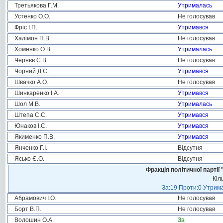
Третьякова Г.М.
Утрималась
Устенко О.О.
Не голосував
Фріс І.П.
Утримався
Халімон П.В.
Не голосував
Хоменко О.В.
Утрималась
Чернєв Є.В.
Не голосував
Чорний Д.С.
Утримався
Швачко А.О.
Не голосував
Шинкаренко І.А.
Утримався
Шол М.В.
Утрималась
Штепа С.С.
Утримався
Юнаков І.С.
Утримався
Якименко П.В.
Утримався
Янченко Г.І.
Відсутня
Ясько Є.О.
Відсутня
Фракція політичної пар
Кіл
За:19 Проти:0 Утрима
Абрамович І.О.
Не голосував
Борт В.П.
Не голосував
Волошин О.А.
За