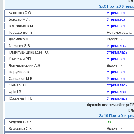
Кіл
За:0 Проти:0 Утрима
Алєксєєв С.О.
Утримався
Бондар М.Л.
Утримався
В’ятрович В.М.
Утримався
Геращенко І.В.
Не голосувала
Джемілєв М. .
Відсутній
Зінкевич Я.В.
Утрималась
Климпуш-Цинцадзе І.О.
Утрималась
Князевич Р.П.
Утримався
Лопушанський А.Я.
Відсутній
Парубій А.В.
Утримався
Саврасов М.В.
Утримався
Сюмар В.П.
Утрималась
Фріз І.В.
Утрималась
Южаніна Н.П.
Утрималась
Фракція політичної партії
Кіл
За:19 Проти:0 Утрим
Абдуллін О.Р.
За
Власенко С.В.
Відсутній