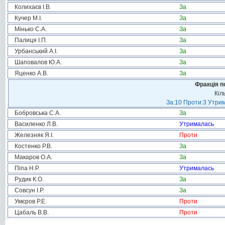
Колихаєв І.В.
За
Кучер М.І.
За
Мінько С.А.
За
Палиця І.П.
За
Урбанський А.І.
За
Шаповалов Ю.А.
За
Яценко А.В.
За
Фракція п
Кіл
За:10 Проти:3 Утрим
Бобровська С.А.
За
Василенко Л.В.
Утрималась
Железняк Я.І.
Проти
Костенко Р.В.
За
Макаров О.А.
За
Піпа Н.Р.
Утрималась
Рудик К.О.
За
Совсун І.Р.
За
Умєров Р.Е.
Проти
Цабаль В.В.
Проти