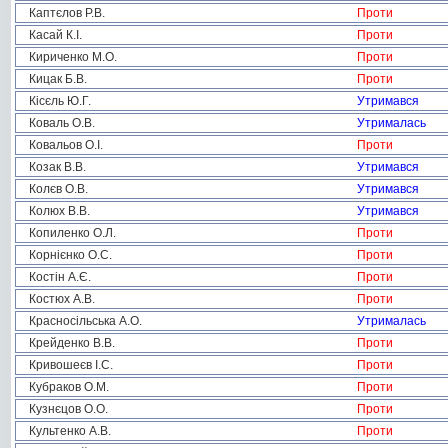
Каптєлов Р.В.
Проти
Касай К.І.
Проти
Кириченко М.О.
Проти
Кицак Б.В.
Проти
Кісєль Ю.Г.
Утримався
Коваль О.В.
Утрималась
Ковальов О.І.
Проти
Козак В.В.
Утримався
Колєв О.В.
Утримався
Колюх В.В.
Утримався
Копиленко О.Л.
Проти
Корнієнко О.С.
Проти
Костін А.Є.
Проти
Костюх А.В.
Проти
Красносільська А.О.
Утрималась
Крейденко В.В.
Проти
Кривошеєв І.С.
Проти
Кубраков О.М.
Проти
Кузнєцов О.О.
Проти
Культенко А.В.
Проти