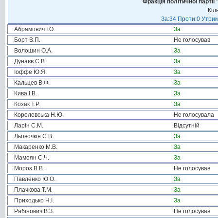
Фракція політичної пар
Кіл
За:34 Проти:0 Утрим
Абрамович І.О.
За
Борт В.П.
Не голосував
Волошин О.А.
За
Дунаєв С.В.
За
Іоффе Ю.Я.
За
Кальцев В.Ф.
За
Кива І.В.
За
Козак Т.Р.
За
Королевська Н.Ю.
Не голосувала
Ларін С.М.
Відсутній
Льовочкін С.В.
За
Макаренко М.В.
За
Мамоян С.Ч.
За
Мороз В.В.
Не голосував
Павленко Ю.О.
За
Плачкова Т.М.
За
Приходько Н.І.
За
Рабінович В.З.
Не голосував