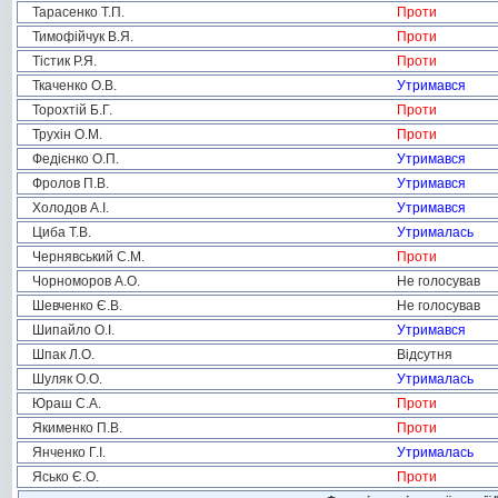
Тарасенко Т.П.
Проти
Тимофійчук В.Я.
Проти
Тістик Р.Я.
Проти
Ткаченко О.В.
Утримався
Торохтій Б.Г.
Проти
Трухін О.М.
Проти
Федієнко О.П.
Утримався
Фролов П.В.
Утримався
Холодов А.І.
Утримався
Циба Т.В.
Утрималась
Чернявський С.М.
Проти
Чорноморов А.О.
Не голосував
Шевченко Є.В.
Не голосував
Шипайло О.І.
Утримався
Шпак Л.О.
Відсутня
Шуляк О.О.
Утрималась
Юраш С.А.
Проти
Якименко П.В.
Проти
Янченко Г.І.
Утрималась
Ясько Є.О.
Проти