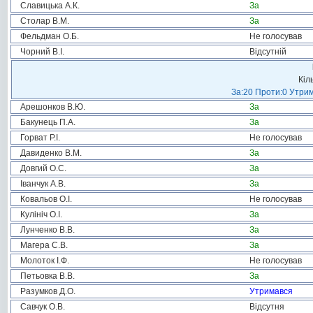
Славицька А.К.
За
Столар В.М.
За
Фельдман О.Б.
Не голосував
Чорний В.І.
Відсутній
Кіл
За:20 Проти:0 Утрим
Арешонков В.Ю.
За
Бакунець П.А.
За
Горват Р.І.
Не голосував
Давиденко В.М.
За
Довгий О.С.
За
Іванчук А.В.
За
Ковальов О.І.
Не голосував
Кулініч О.І.
За
Лунченко В.В.
За
Магера С.В.
За
Молоток І.Ф.
Не голосував
Петьовка В.В.
За
Разумков Д.О.
Утримався
Савчук О.В.
Відсутня