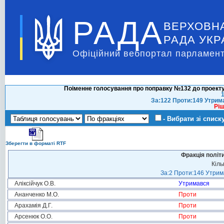
РАДА
ВЕРХОВН
РАДА УКР
Офіційний вебпортал парламент
Поіменне голосування про поправку №132 до проекту
1
За:122 Проти:149 Утрим
Ріш
- Вибрати зі списк
Зберегти в форматі RTF
Фракція політ
Кіль
За:2 Проти:146 Утрима
Аліксійчук О.В.
Утримався
Ананченко М.О.
Проти
Арахамія Д.Г.
Проти
Арсенюк О.О.
Проти