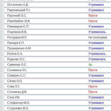
Остапенко А.Д.
Утримався
Павловський П.І.
Утримався
Пасічний О.С.
Проти
Перебийніс М.В.
Проти
Пивоваров Є.П.
Утримався
Подгорна В.В.
Утрималась
Потураєв М.Р.
Не голосував
Прощук Е.П.
Утримався
Пушкаренко А.М.
Утримався
Рєпіна Е.А.
Утрималась
Руденко О.С.
Утрималась
Савченко О.С.
За
Саламаха О.І.
Проти
Северин С.С.
Утримався
Скічко О.О.
Утримався
Сова О.Г.
Проти
Соломчук Д.В.
Проти
Соха Р.В.
Утримався
Стефанчук М.О.
Утримався
Струневич В.О.
Утримався