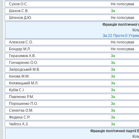
Сухов О.С.
Не голосував
Шахов С.В.
За
Шпенов Д.Ю.
Не голосував
Фракція політичної 
Кіл
За:22 Проти:0 Утрим
Алєксєєв С.О.
Не голосував
Бондар М.Л.
Не голосував
Герасимов А.В.
За
Гончаренко О.О.
За
Забродський М.В.
За
Іонова М.М.
За
Княжицький М.Л.
За
Кубів С.І.
За
Павленко Р.М.
За
Порошенко П.О.
За
Синютка О.М.
За
Федина С.Р.
За
Чийгоз А.З.
За
Фракція політичної партії
Кіл