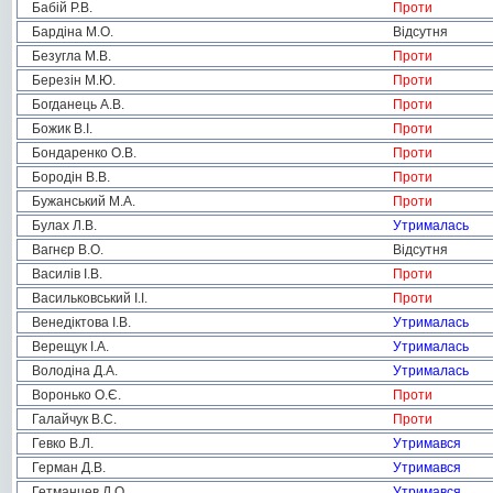
Бабій Р.В.
Проти
Бардіна М.О.
Відсутня
Безугла М.В.
Проти
Березін М.Ю.
Проти
Богданець А.В.
Проти
Божик В.І.
Проти
Бондаренко О.В.
Проти
Бородін В.В.
Проти
Бужанський М.А.
Проти
Булах Л.В.
Утрималась
Вагнєр В.О.
Відсутня
Василів І.В.
Проти
Васильковський І.І.
Проти
Венедіктова І.В.
Утрималась
Верещук І.А.
Утрималась
Володіна Д.А.
Утрималась
Воронько О.Є.
Проти
Галайчук В.С.
Проти
Гевко В.Л.
Утримався
Герман Д.В.
Утримався
Гетманцев Д.О.
Утримався