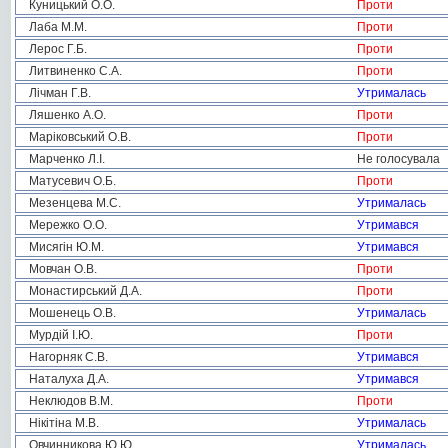
Куницький О.О.
Проти
Лаба М.М.
Проти
Лерос Г.Б.
Проти
Литвиненко С.А.
Проти
Лічман Г.В.
Утрималась
Ляшенко А.О.
Проти
Маріковський О.В.
Проти
Марченко Л.І.
Не голосувала
Матусевич О.Б.
Проти
Мезенцева М.С.
Утрималась
Мережко О.О.
Утримався
Мисягін Ю.М.
Утримався
Мовчан О.В.
Проти
Монастирський Д.А.
Проти
Мошенець О.В.
Утрималась
Мурдій І.Ю.
Проти
Нагорняк С.В.
Утримався
Наталуха Д.А.
Утримався
Неклюдов В.М.
Проти
Нікітіна М.В.
Утрималась
Овчинникова Ю.Ю.
Утрималась