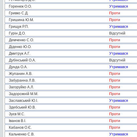
Горенюк О.О.
Утримався
Гривко С.Д.
Проти
Гришина Ю.М.
Проти
Грищук Р.П.
Утримався
Гурін Д.О.
Відсутній
Демченко С.О.
Проти
Діденко Ю.О.
Проти
Дмитрук А.Г.
Утримався
Дубінський О.А.
Відсутній
Дунда О.А.
Утримався
Жупанин А.В.
Проти
Забуранна Л.В.
Проти
Загоруйко А.Л.
Проти
Задорожній М.М.
Проти
Заславський Ю.І.
Утримався
Здебський Ю.В.
Проти
Зуєв М.С.
Проти
Іванов В.І.
Проти
Кабанов О.Є.
Проти
Кальченко С.В.
Утримався